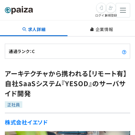
ログイン
新規登録
求人詳細
企業情報
転職・キャリア
未経験転職
求人検索
通過ランク：C
新卒就活
求人検索
インタビュー
アーキテクチャから携われる【リモート有】
学習
求人検索
インタビュー
転職成功ガイド
自社SaaSシステム『YESOD』のサーバサ
本選考
スキルチェック
講座一覧
イド開発
転職成功ガイド
転職エージェント
ゲーム・マンガ
インターン
プログラミング言語
正社員
問題集
メディア
SQL
4択課題
株式会社イエソド
新卒エージェント
paizaとは？
Tech Team Journal
評価結果一覧
ナレッジ