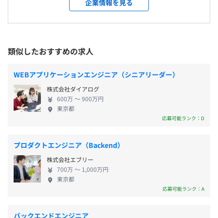
企業情報を見る
休憩時間：休憩60分 ※昼食時間は業務の都合により各々
敷地内禁煙（喫煙場所あり）
え、企業に関わるすべての人が、安心して情報を活
の自主性に任せています
用し、挑戦できる世界を目指しています。 現在、提
平均残業時間：平均2時間／月 基本残業はありません
◆開発環境
供しているクラウドサービスの継続率は100％です！
・フロントエンド: HTML / Sass（SCSS） / TypeScript /
当社は、アーキテクチャ設計から自社サービス開発
類似したおすすめの求人
JR「品川駅」港南口より徒歩6分
Vue.js（2.X） / Vuex / Storybook
にチャレンジしたい方や、下記Mission / Visionに共
・バックエンド: Kotlin / Ktor / Exposed / Express
感していただけるエンジニアを歓迎いたします。
■休⽇休暇形態
WEBアプリケーションエンジニア（シニアリーダー）
・データベース: PostgreSQL (Cloud SQL)
◆SaaSシステム「YESOD」とは YESODは、各部門
・完全週休2⽇制（土曜日 / 日曜日 / 祝日）
・インフラ: GCP / Docker / Kubernetes
株式会社ダイアログ
に散在するスプレッドシートやSaaSの従業員・組織
600万 〜 900万円
・aC: kustomize / Helm
情報を集約し、正確な履歴とともに統合管理します。
■その他の休日
東京都
・バージョン管理 : GitHub
これにより、全社で共通の人・組織データを持ち、
応募可能ランク：D
・年次有給休暇（入社日に付与）
・タスク管理: JIRA
部門を越えた連携や意思決定がスムーズに進みます。
・リフレッシュ休暇（半年に一度5日間の連続取得可能な
・CI/CD: CloudBuild / Argo CD
さらに、YESODが構築する「人・組織マスタ」は、
特別休暇）
プロダクトエンジニア（Backend）
・コミュニケーション: Slack / Notion / Google Meet /
オンボーディング、ID・権限管理、人事データ分析
・産前産後の休業
Gather
株式会社エブリー
など、あらゆる人事業務の「信頼できる起点」とな
・育児時間及び生理休暇
700万 〜 1,000万円
ります。企業の基盤として、業務の自動化と戦略的人
・育児・介護休業
東京都
材活用をスケーラブルに加速させます。 ◆Mission /
応募可能ランク：A
・子の看護休暇
Vision / Value ＜MIssion＞ 『企業の人・組織・情報
・慶弔休暇
・半年に１度、評価があります。
にまつわる非効率を無くす』 さまざまな要素をシス
・裁判員等のための休暇
バックエンドエンジニア