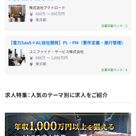
・ただ、タイミングにはこだわらず実績があれば柔軟に評
テムで効率的に管理することで、これまで人が費や
価します。ベースアップもおこないます。
株式会社アクトロード
していた無駄な時間を削減します。私たちは、より創
500万 〜 850万円
造的な価値を生み出す環境の実現を全力でサポート
東京都
します。 ＜Vision＞ 『人にしかできないことに、没
応募可能ランク：C
・通勤手当（上限：5万円/月）
頭できる未来をつくろう』 多くの仕事が人が行わな
・定期健康診断
全社30名(業務委託含む)
くても良い世の中になっていくなかで、人が何もし
【電力SaaS×AI/自社開発】PL・PM（要件定義・進行管理）
プロダクト開発チーム：10人
なくなる未来は面白くない。私たちは、人が没頭で
ユニファイド・サービス株式会社
きる瞬間にこそ楽しさややりがい、生きがいを感じ
696万 〜 1,000万円
ると信じています。 テクノロジーの力で人が行わな
信託型ストックオプション制度あり
東京都
くてもいいことを解消し、人が人にしかできないこ
応募可能ランク：E
◆代表取締役
とをに没頭することができる未来を作っていきます。
ユーザベースのCTOとしてSPEEDA、NEWSPICKSを開発
＜Values＞ 『Synergy 共に挑戦を楽しむ』 私たち
した。初代CTO of the Yearを受賞。現在も現役のエンジ
は、難しい課題に対して常に挑戦を続ける。 人を尊
年2回
求人特集：人気のテーマ別に求人をご紹介
ニアとして新規サービスの開発をおこなっている。
重し智慧を出し合うからこそ、挑戦に立ち向かえ
る。 枠を超え、人と喜びを分かち合えるからこそ、
◆エンジニアリングマネージャ
挑戦を楽しめる。 『Disruption 本質を捉え想像を
ユーザベース、ビズリーチ(現Visional)でテックリードを
超える』 私たちは、本質的な価値を探求し続ける。
社会保険完備（健康保険・厚生年金加入、雇用保険・労災
経験後、グローバでCTOを経験。
目先の課題にとらわれず、最適解とは何か、局所解
保険）
リファクタリングや技術的負債の解消・開発効率改善を得
に陥っていないか、常に問い続ける。 人の想像力を