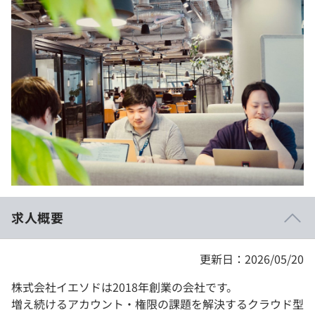
イベント・セミナー
paiza times
再チャレンジ結果一覧
リファレンス
インタビュー
note
就活成功ガイド
プラン
個人向けプラン
法人向けプラン
学校向けプラン
求人概要
契約内容・クーポン
更新日：2026/05/20
株式会社イエソドは2018年創業の会社です。
増え続けるアカウント・権限の課題を解決するクラウド型