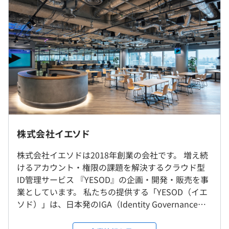
月給：584,000円〜834,000円
え、企業に関わるすべての人が、安心して情報を活用し、
基本給：429,000円＋固定残業代155,000円〜613,000円＋
挑戦できる世界を目指しています。
固定残業代221,000円）
https://yesod.co/
※固定残業時間は45時間／月、超過分については別途支
給
※信託型ストックオプション制度あり
・定期的な1on1で技術向上やキャリアについては積極的
に支援
・全エンジニアにGitHub Copilot for Business ライセン
ス付与
株式会社イエソド
（※
想定年収
は年収提示額を保証するものではありません）
就業場所の変更範囲
株式会社イエソドは2018年創業の会社です。 増え続
＜雇入時＞
けるアカウント・権限の課題を解決するクラウド型
雇入時：東京本社、および自宅
ID管理サービス 『YESOD』の企画・開発・販売を事
＜変更範囲＞
フレックスタイム制（コアタイムなし）
業としています。 私たちの提供する「YESOD（イエ
会社の定める場所（テレワークを行う場所を含む）
※リモートワーク（週1出社）
ソド）」は、日本発のIGA（Identity Governance
※所定労働時間： 8時間/日
Docker、Kubernetes
and Administration）ソリューションです。 複雑化
※固定残業時間：45時間/月 ※ 深夜残業分は別途支給
受動喫煙防止措置に関する事項
する組織構造に起因するセキュリティ課題を乗り越