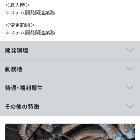
＜雇入時＞
システム開発関連業務
＜変更範囲＞
システム開発関連業務
開発環境
勤務地
１週間スプリントのスクラム開発で、月曜日のスクラムイ
待遇・福利厚生
ベントデイは出社日にしています。
その他の特徴
■賃金形態：年俸制
「YESOD（イエソド）」は、日本発のIGA（Identity
■賃金の決定方法：当社規定により決定
Governance and Administration）ソリューションです。
年収：700万〜1000万
複雑化する組織構造に起因するセキュリティ課題を乗り越