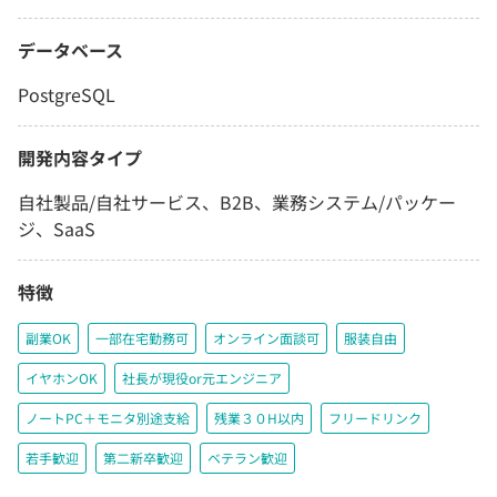
データベース
PostgreSQL
開発内容タイプ
自社製品/自社サービス、B2B、業務システム/パッケー
ジ、SaaS
特徴
副業OK
一部在宅勤務可
オンライン面談可
服装自由
イヤホンOK
社長が現役or元エンジニア
ノートPC＋モニタ別途支給
残業３０H以内
フリードリンク
若手歓迎
第二新卒歓迎
ベテラン歓迎