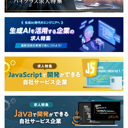
意としている。
超える価値を創造することに全力を注ぐ。
『Professionalism 誇りを胸にやり遂げる』 私たち
は、誰も歩いたことのない道を走り続ける。 誇りと
無期雇用
責任を持ち、目的に向かって走り続けることを選択
・フロントエンドエンジニア、サーバーサイドエンジニア
する。 走り続けた先に、全ての人の真に価値ある未
が混ざったフルサイクルチームをベースにデザイナー・プ
来が有る事を信じる。 『Agility 走りながら考え
ロダクトマネージャー・エンジニアリングマネージャーが
る』 私たちは、行動を起こさなければ何も変えられ
あり（3カ月）試用期間中の待遇内容に変更なし。
チームと共にプロダクトに関わっています。
ないと知る。 変化を恐れず、行動によって立ち向か
・顧客の要望をもとにエンジニアも含めて議論してソリュ
う。 間違いを糧にし、結果を読み解き、俊敏さと柔
ーションを決めており、ビジネス側の作った仕様を開発す
軟さをもって動き続ける。 『Integrity 誠実さで信
るだけという体制にならないようにしている。
頼を勝ち取る』 私たちは、誠実さと真摯さで信頼を
・gatherで朝会夕会をおこない、課題や問題を個人が抱
勝ち取る。 敬意と理解で関係性を築く。 その積み重
え込まないように気をつけている。
ねが未来を作る原動力になる。