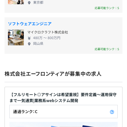
なたの力を発揮してください！ 【事業内容】 ■プロ
東京都
・使用技術：Java、React、JavaMail
ジェクトマネジメントサポート プロジェクト管理サ
応募可能ランク：S
ポート／PMO／品質管理サポート／進捗管理サポー
◆大学向け 研究用WEBサイト
ト ■上流工程設計サポート 要件定義／ビジネス分析
ソフトウェアエンジニア
オンライン上からアップロードされる研究データの読込み
・賞与：年2回
／基本設計／外部設計／移行計画・設計／運用設計
システムの開発、サーバ導入・環境構築
・決算賞与（業績に応じて）
マイクロクラフト株式会社
■方式設計サポート アーキテクチャ設計／技術検証
・使用技術：jQuery、Java、JSP、Tomcat、Apache、
480万 〜 800万円
／アプリケーションチューニング／ジョブ設計 ■セ
岡山県
mod_security、mod_dosdetector
キュリティコンサルティングサービス セキュリティ
応募可能ランク：S
設計／セキュリティレビュー対応／認証認可フロー
※HPにて実績公開中です。
昇給：年1回（7月）
整理／脆弱性診断対応 ■Webシステム設計開発 イン
ターネットサイト開発／Webシステム開発／バッチ
株式会社エーフロンティアが募集中の求人
アプリケーション開発 ■インフラ導入設定チューニ
ングサポート WebAPサーバ／DBサーバ／メールサ
●未経験の方の入社後研修：約2ヵ月
関東ITソフトウェア健康保険組合
ーバの導入設定・チューニング ■AWS（Amazon
入社→テキスト学習→社内システムの開発演習→現場案
社会保険完備（健康保険・厚生年金加入・雇用保険・労災
【フルリモート◎アサインは希望重視】要件定義～運用保守
Web Services）導入サポート AWS環境構築 ■パッケ
件にてOJT研修
保険）
まで一気通貫|業務系webシステム開発
ージ販売 パッケージ販売／導入サポート
通過ランク：C
★カリキュラム例
1.テキストによる技術知識の学習
Java基礎、DB基礎（SQL）、サーバサイド基礎、ビジ