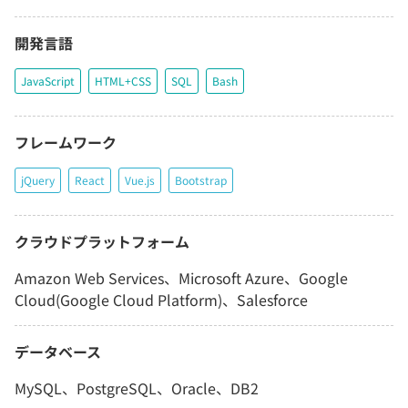
開発言語
JavaScript
HTML+CSS
SQL
Bash
フレームワーク
jQuery
React
Vue.js
Bootstrap
クラウドプラットフォーム
Amazon Web Services、Microsoft Azure、Google
Cloud(Google Cloud Platform)、Salesforce
データベース
MySQL、PostgreSQL、Oracle、DB2