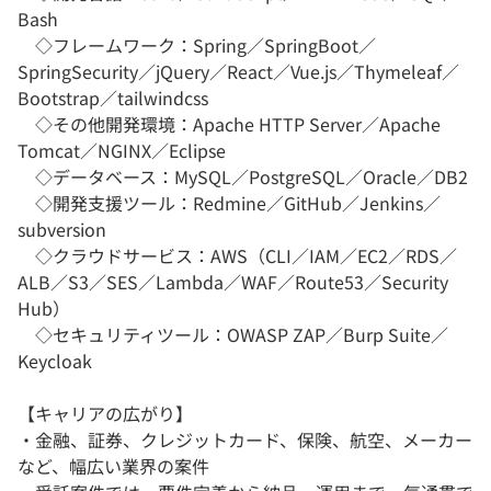
Bash
◇フレームワーク：Spring／SpringBoot／
SpringSecurity／jQuery／React／Vue.js／Thymeleaf／
Bootstrap／tailwindcss
◇その他開発環境：Apache HTTP Server／Apache
Tomcat／NGINX／Eclipse
◇データベース：MySQL／PostgreSQL／Oracle／DB2
◇開発支援ツール：Redmine／GitHub／Jenkins／
subversion
◇クラウドサービス：AWS（CLI／IAM／EC2／RDS／
ALB／S3／SES／Lambda／WAF／Route53／Security
Hub）
◇セキュリティツール：OWASP ZAP／Burp Suite／
Keycloak
【キャリアの広がり】
・金融、証券、クレジットカード、保険、航空、メーカー
など、幅広い業界の案件