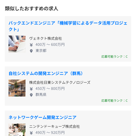
・夏季休暇
対策内容：敷地内禁煙
の新規構築
ル、交渉スキルを磨いていただけます。 ・エンジニ
類似したおすすめの求人
・特別休暇（慶弔、教育訓練など）
・フェーズ：要件定義～リリース対応～保守運用
アとして何かを極めたい！ ・さまざまな分野や技術
・使用技術：Java、Oracle、Webサービス、ETL
に挑戦してみたい！ ・社会インフラを支える技術に
バックエンドエンジニア「機械学習によるデータ活用プロジェ
触れてみたい！ ・今後さらに注力されるセキュリテ
クト」
②自社サービス
「新宿」駅 徒歩10分
ィ部分など、唯一無二の技術力を習得したい！ そう
・残業手当（法定基準以上）
◆Multi Message Manager
「新宿三丁目」駅 徒歩13分
ヴェネクト株式会社
いった、エンジニアであれば誰しも望む考えを、当
・専門職手当
400万 〜 600万円
メッセージ作成後、メール/SMS/SNSなどの指定の形式で
社では実現できます。 現在安定して業容を拡大し、
東京都
・住宅手当
優先度に従い高速に送信するオンプレミス/クラウド両対
新規事業にも挑戦しているため、「一作業員」では
応募可能ランク：C
・資格取得支援手当（受験料補助、教材費用補助）
応の製品。
なく「主軸」としてご活躍いただけます。 案件あり
・資格手当
企業様が持つ全てのメッセージ送信業務を秒間3000件で
きの配属はおこないません！ あなたの「やりたいこ
自社システムの開発エンジニア（群馬）
└ネットワークスペシャリスト：2万円／2年
リアルタイムに送信し、緊急メッセージやメールマガジ
と」「挑戦したいこと」を優先し、最適なプロジェ
└データベーススペシャリスト：3万円／2年
ン、業務メッセージなど優先度の高い順番に分け、即時に
株式会社日東システムテクノロジーズ
クトをお任せします。 さらに、2024年9月より当社
└情報処理安全確保支援士：2万円／2年
届けることが可能。
450万 〜 800万円
代表が国のデジタル戦略を推進する「デジタル庁」
群馬県
└基本情報技術者：5000円／2年 等…
に入庁し、政策形成にも携わっています。 弊社の技
応募可能ランク：C
・通勤手当（実費支給）
③受託案件
術力・知見・社会的信頼性が公的機関にも認められ
・役職手当
◆大手証券会社向け 届出サイト
た証でもあります。 社員一人ひとりが誇りをもって
ネットワークゲーム開発エンジニア
・技術レポート手当
証券顧客から届出を行うレスポンシブなWebサイトの開
安心して長く働ける環境を整えています。 安定した
・ゲーム手当
発。設計書の無い現行システムモジュール（WAR）を解
ニンテンドーキューブ株式会社
基盤があり、挑戦できる環境の整っている当社で、あ
等…
析するリバースエンジニアリングのシステム開発
490万 〜 920万円