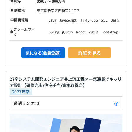
給与
350万 〜 800万円
業務に必要なスペックのものを支給
勤務地
東京都新宿区西新宿7-17-7
開発環境
Java
JavaScript
HTML+CSS
SQL
Bash
フレームワー
Spring
jQuery
React
Vue.js
Bootstrap
ク
プロジェクトごとに選択、オブジェクト指向、ウォーター
フォール、アジャイル、チケット駆動開発、プロトタイピ
ング
詳細を見る
気になる(会員登録)
27卒システム開発エンジニア◆上流工程×一気通貫でキャリ
ア設計【研修充実/住宅手当/資格取得◎】
2027年卒
通過ランク：D
Docker、Amazon ECS、Zabbix