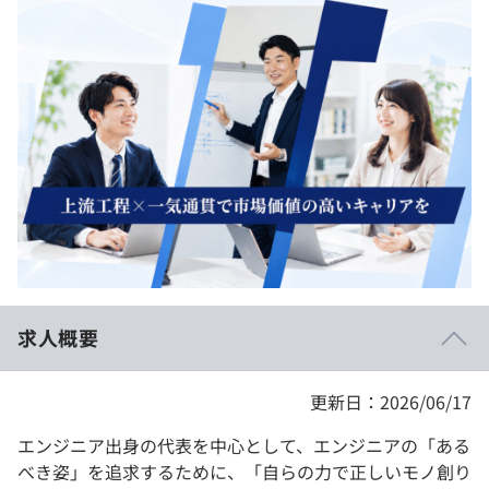
イベント・セミナー
paiza times
再チャレンジ結果一覧
リファレンス
インタビュー
note
就活成功ガイド
プラン
個人向けプラン
法人向けプラン
学校向けプラン
求人概要
契約内容・クーポン
更新日：2026/06/17
エンジニア出身の代表を中心として、エンジニアの「ある
べき姿」を追求するために、「自らの力で正しいモノ創り