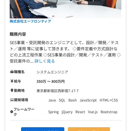
株式会社エーフロンティア
職務内容
SES事業・受託開発のエンジニアとして、設計／開発／テス
ト／運用 等に従事して頂きます。 ◇要件定義や方式設計な
どの上流工程作業 ◇SES事業の設計／開発／テスト／運用 ◇
受託案件の...
詳しく見る
職種名
システムエンジニア
給与
350万 〜 800万円
勤務地
東京都新宿区西新宿7-17-7
開発環境
Java
SQL
Bash
JavaScript
HTML+CSS
フレームワー
Spring
jQuery
React
Vue.js
Bootstrap
ク