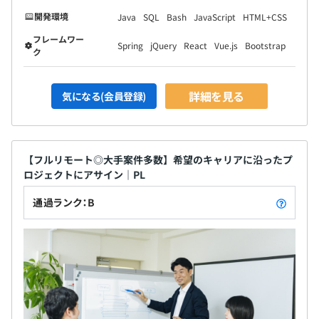
開発環境
Java
SQL
Bash
JavaScript
HTML+CSS
半期ごとに個別目標を設定頂き、期末に個別目標と人事考
フレームワー
Spring
jQuery
React
Vue.js
Bootstrap
ク
課８項目の実績をもとに10段階で評価を行います。
目標設定は、面談を実施し決定をしているため、本人のス
キルとに合わせた目標設定を行います。
詳細を見る
気になる(会員登録)
評価については、本人のコメントも考慮した上で、1次評
価者と最終評価者の複数人で評価を行うことにより、より
客観的で正当な評価制度にしています。
※社員の等級ごとに評価ウェイトが変わります。
【フルリモート◎大手案件多数】希望のキャリアに沿ったプ
ロジェクトにアサイン｜PL
通過ランク：B
全社：19名
2名～5名チームで取り組んでいただくことが多いです。
マネジメント業務やコンサルテーション業務の場合は1名