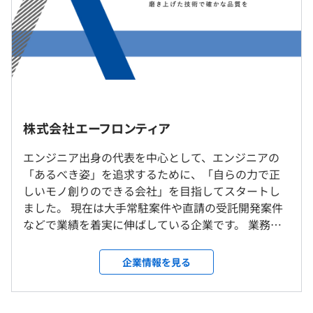
回の技術共有をおこなっています。
◆AWSや認証プロトコル（OAuth、SAML、
（※
想定年収
は年収提示額を保証するものではありません）
OpenIDConnectなど）を利用したシステム実装の技術検
証をおこなっています。
本社：9：00～18：00 （実働8時間）
社内もしくはお客様先での勤務となります。常駐先は東京
※その他、取引先に準じる
都内です。多くの社員がリモートでの勤務も実施していま
株式会社エーフロンティア
休憩時間：60分（※昼食時間は業務の都合により各々の
①客先案件
す。
自主性に任せています）
◆大手証券会社向け 次期CRM導入支援
エンジニア出身の代表を中心として、エンジニアの
平均残業時間：平均20時間／月程度
顧客管理システムの再構築、スマートデバイス対応や各種
「あるべき姿」を追求するために、「自らの力で正
就業場所の変更範囲
クラウドサービス利用
しいモノ創りのできる会社」を目指してスタートし
＜雇入時＞
・フェーズ：要件定義～リリース対応（セキュリティ部分
ました。 現在は大手常駐案件や直請の受託開発案件
東京本社、および自宅
に注力）
などで業績を着実に伸ばしている企業です。 業務系
＜変更範囲＞
・年間休日120日以上
・使用技術：OAuth 2.0、SSO（SAML2.0、Kerberos認
Webアプリケーションを中心に、金融・証券・クレ
会社の定める場所（テレワークを行う場所を含む）
・完全週休2日制（土日）
証、統合Windows認証）
ジットカード・保険・航空・メーカーなど、社会イ
企業情報を見る
・祝日・年末年始
ンフラを支える幅広い業界の案件を取り扱っていま
・年次有給休暇（年間20日※年度途中入社の場合、初年
受動喫煙防止措置に関する事項
◆大手航空会社向け メール配信システム構築
す。 さまざまな業界の上流工程から携わっていただ
度は入社月により異なります）
従業員に対する受動喫煙対策：あり
航空会社国際線のメール配信およびエントリ振分システム
くので、マネジメントスキルや設計・開発のスキ