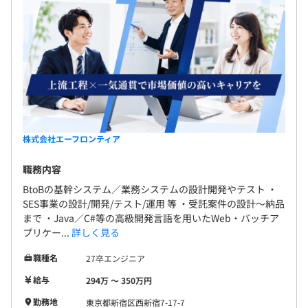
BigQuery、Elasticsearch、Apache Hadoop、Apache
Spark、Apache Storm、Apache Flink
株式会社エーフロンティア
職務内容
SES事業は着任先プロジェクトによって環境は異なります
BtoBの基幹システム／業務システムの設計開発やテスト ・
が、どの案件でもチームの雰囲気は良く、数年継続してい
SES事業の設計/開発/テスト/運用 等 ・受託案件の設計～納品
る案件が多数あります。
まで ・Java／C#等の高級開発言語を用いたWeb・バッチア
受託案件の場合は、開発効率およびセキュリティを重視
プリケー...
詳しく見る
し、SpringSecurityを活用する方針に絞っています。
職種名
27卒エンジニア
オンライン会議ツールやSlackなどを多用し、リモートで
の開発を行っています。
給与
294万 〜 350万円
勤務地
東京都新宿区西新宿7-17-7