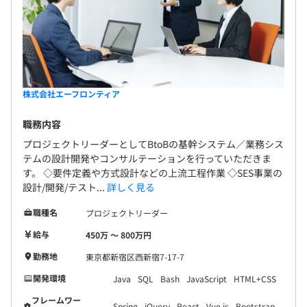
での参画の可能性もありますが、必ずバックからのフォロ
ーを致します。
株式会社エーフロンティア
職務内容
プロジェクトリーダーとしてBtoBの基幹システム／業務シス
テムの設計開発やコンサルテーションを行っていただきま
す。 ◇要件定義や方式設計などの上流工程作業 ◇SES事業の
設計/開発/テスト...
詳しく見る
職種名
プロジェクトリーダー
給与
450万 〜 800万円
勤務地
東京都新宿区西新宿7-17-7
開発環境
Java
SQL
Bash
JavaScript
HTML+CSS
フレームワー
Spring
jQuery
React
Vue.js
Bootstrap