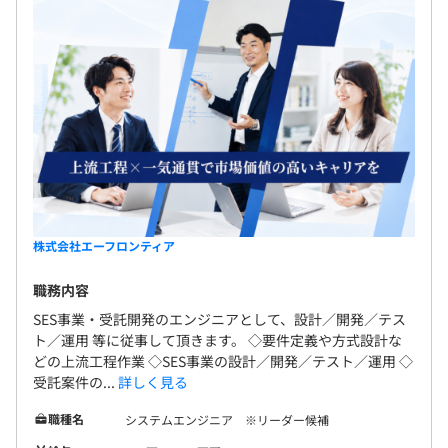
無期雇用
ネスマナー研修、Office基礎
2.開発演習（Java）
・要件に沿ったシステムを開発（DB登録/更新/参照/削
除）
3カ月(試験控除あり、残業代は出るが残業指示なしのため
・開発環境の整備（Oracle、Tomcat、Eclipse（関連プラ
自己啓発扱い)
グイン含））
・課題/TODO管理
・設計書作成/レビュー実施
・コーディング/レビュー実施
・単体・結合・総合テスト/レビュー実施
株式会社エーフロンティア
・ソースコード管理（Git/GitHub）
・サーバーデプロイ
職務内容
SES事業・受託開発のエンジニアとして、設計／開発／テス
●スキルアップのための研修制度（会社負担）
ト／運用 等に従事して頂きます。 ◇要件定義や方式設計な
方法：e-Learning、Udemy等
どの上流工程作業 ◇SES事業の設計／開発／テスト／運用 ◇
内容：技術研修、マネジメント、ヒューマンスキル等
受託案件の...
詳しく見る
職種名
システムエンジニア ※リーダー候補