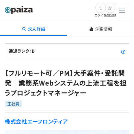
ログイン
新規登録
求人詳細
企業情報
転職・キャリア
未経験転職
求人検索
通過ランク：B
新卒就活
求人検索
インタビュー
【フルリモート可／PM】大手案件・受託開
学習
求人検索
インタビュー
転職成功ガイド
発｜業務系Webシステムの上流工程を担
本選考
スキルチェック
講座一覧
うプロジェクトマネージャー
転職成功ガイド
転職エージェント
ゲーム・マンガ
インターン
プログラミング言語
正社員
問題集
メディア
SQL
4択課題
株式会社エーフロンティア
新卒エージェント
paizaとは？
Tech Team Journal
評価結果一覧
ナレッジ