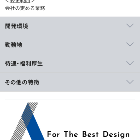
＜変更範囲＞
会社の定める業務
開発環境
勤務地
技術力のあるエンジニアを育て、各人のスキルで組織力を
待遇・福利厚生
上げることに重きを置いています。
◆社内用の開発環境として仮想サーバ・AWSがあります。
◆スキルに自信の無い方にも個別の研修や着任前後のフォ
その他の特徴
ローをしっかり行います。
◆専門書籍も設計技法、管理手法、高級開発言語書から最
■賃金形態：月給
新技術書まで多数揃えています。
■賃金の決定方法：当社規定により決定
◆資格手当や研修の受講、書籍購入など、スキル習得への
■基本給：約36万～57万円
支援を行っています。
■残業代：別途支給
◆最新の技術的スキルに焦点を当て、社内での技術検証や
パッケージ開発をおこなっています。
◆社長自らの知識・経験をライトニングトークとして月1