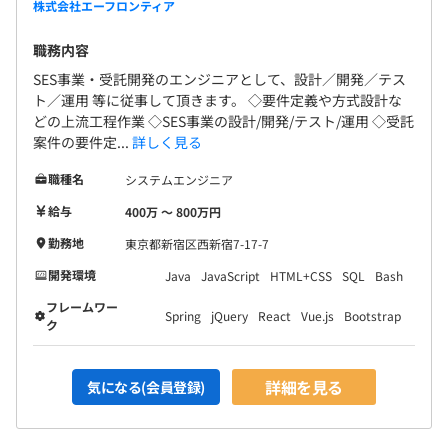
株式会社エーフロンティア
職務内容
SES事業・受託開発のエンジニアとして、設計／開発／テス
ト／運用 等に従事して頂きます。 ◇要件定義や方式設計な
どの上流工程作業 ◇SES事業の設計/開発/テスト/運用 ◇受託
案件の要件定...
詳しく見る
職種名
システムエンジニア
給与
400万 〜 800万円
勤務地
東京都新宿区西新宿7-17-7
開発環境
Java
JavaScript
HTML+CSS
SQL
Bash
フレームワー
Spring
jQuery
React
Vue.js
Bootstrap
ク
詳細を見る
気になる(会員登録)