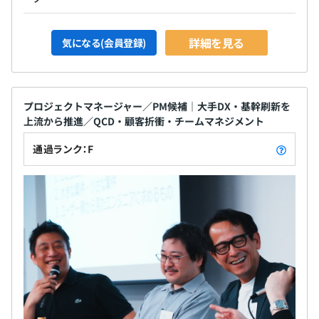
◆VISION FOCUS
半年に1度の頻度で実施している方針発表の場です。
詳細を見る
気になる(会員登録)
会社がどのような方向に向かっていくのかを社員全員で認
識していくことを目的に実施しています。
ふだんは聞けないような別部門の活動も聞くことができる
プロジェクトマネージャー／PM候補｜大手DX・基幹刷新を
ので、みなさん興味津々です！
上流から推進／QCD・顧客折衝・チームマネジメント
◆MEMBER SUMMIT
通過ランク：F
隔月で実施している、プロジェクト単位の情報共有をおこ
なう場です。
いくつかのプロジェクトやエンジニアをピックアップし
て、活動内容やこれまでのキャリア等、さまざまなテーマ
についてお話しをしていただきます。
VISION FOCUSよりももっとプロジェクトや人単位での内
容になるので、身近に感じる内容やすぐ実行できるもの、
ご自身のキャリアの参考になることも多いと思います！
もちろん登壇希望の方も大歓迎！
◎それぞれ終了後には自由参加の懇親会も実施しているの