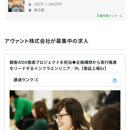
■タッチパネル対応のお客様カード電子化システム など
賞与：年2回（7月・12月）
350万 〜 800万円
東京都
応募可能ランク：C
◆マナビバ
昇給：年2回（4月・10月）
自分に合った勉強の仕方が学べるコンテンツとして用意。
※人事考課：年2回（3月・9月）
アヴァント株式会社が募集中の求人
当社には90以上の奨励資格がありますが、どのようなも
※人事アンケート：月1回
のが推奨されていて、どんな人がどのように取得したかを
一覧にしています。
顧客のDX推進プロジェクトを担当◆企画構想から実行推進
勉強の仕方は人それぞれ。ひとりで取り組むよりも、経験
をリードするインフラエンジニア／PL【東証上場Gr】
者に聞いてみるのが近道になるかもしれません。
社会保険完備（健康保険・厚生年金保険、雇用保険・労災
通過ランク：C
誰がどの資格をもっているかがわかり、勉強方法や難易度
保険）
も直接質問できるので自分に合ったやり方を探すことがで
きます。
◆社内公募
無期雇用
「〇〇の部署で～のような仕事にチャレンジしてみたい人
を募集」というように社内公募を実施！
もちろんタイミングにもよりますが、これまでとは違った