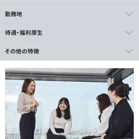
勤務地
クライアントの業務課題や悩みをていねいにヒアリング
待遇・福利厚生
し、デジタルの力で解決へと導くコンサルティング＋シス
テム開発をおこなうIT企業です。
AWS認定パートナーとして、要件定義から保守・運用ま
その他の特徴
で、すべての工程を社内で完結するワンストップ開発が強
みです。
【想定年収1000万円〜1500万円】
■賃金形態：月給制
◆“スモールSI”という開発手法
■賃金の決定方法：給与はご経験・保有スキル・希望給与
当社が重視しているのは、大規模投資＝成功ではなく、小
を考慮して決定いたします。
さくはじめて、仮説検証を高速で繰り返す開発手法＝スモ
■月給：752,000円～1,128,000円
ールSIです。
＝＝＝＝＝＝＝＝＝＝＝＝＝＝＝＝＝＝＝＝＝
大きなシステムを一気につくるのではなく、本当に必要な
《内訳》
部分からスピーディにリリースして、改善を重ねていくや
・基本給：489,000円～733,000円
り方で、お客様のIT投資の無駄を省き、DXの成功確度を
・職能給：143,000円～214,000円
高めています。
・固定残業代：20時間分、120,000円～181,000円（超過
分は別途支給）