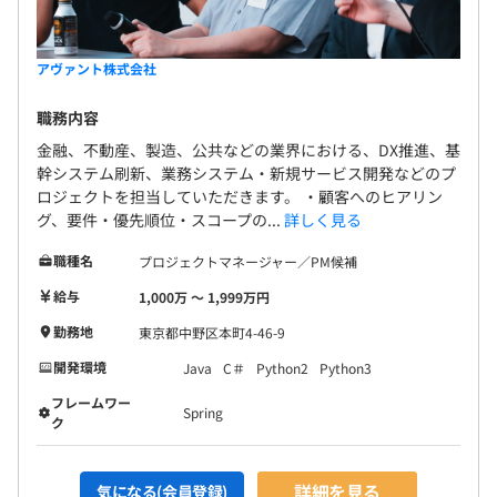
でぜひぜひご参加ください！
◆AMEBA会議
アヴァント株式会社
エンジニアと営業の連携を深める会議を約月1で実施して
職務内容
います。
現場での業務内容や課題、担当営業への相談ができる場な
金融、不動産、製造、公共などの業界における、DX推進、基
幹システム刷新、業務システム・新規サービス開発などのプ
ので、じっくり話し合いましょう！
ロジェクトを担当していただきます。 ・顧客へのヒアリン
グ、要件・優先順位・スコープの...
詳しく見る
◆1on1Boost
中途入社者を対象に、入社後1カ月、3カ月、6カ月のタイ
職種名
プロジェクトマネージャー／PM候補
ミングで1on1を実施しています。
給与
1,000万 〜 1,999万円
面談相手は選択可能！相談内容に合わせて調整可能です。
勤務地
東京都中野区本町4-46-9
現場のこと、人事的なこと、ちょっと言いにくい悩んでい
ること…なんでもお話しできればと思っています！
開発環境
Java
C＃
Python2
Python3
もちろん内容は秘密厳守！！ご安心くださいね。
フレームワー
Spring
ク
詳細を見る
気になる(会員登録)