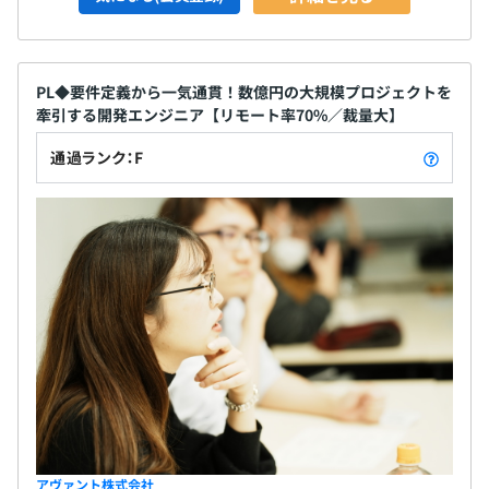
◆Career Trace
やっぱりがんばったことは正当に評価してもらいたい！
日々の頑張りや成果を公正に給与や賞与へと連動させるた
めの人事評価制度があります。
PL◆要件定義から一気通貫！数億円の大規模プロジェクトを
キャリア診断をしながら自分自身の目標を管理し、半年に
牽引する開発エンジニア【リモート率70%／裁量大】
一回それを見直す機会をつくっています。
通過ランク：F
◆CEO FASTPASS
エンジニア出身の代表と1on1で面談を実施。
自身の想いやビジョン、悩みやを相談することも、大きい
プロジェクトをがんばって成功させたからほめてほしい、
など内容はなんでもOK！
◆SURVEY
月次でアンケートを実施し、メンバーの精神的な状態やモ
チベーションなどを確認する人事ツールを取り入れていま
す。
メンバーひとりひとりの意見や、業務・社内改善のアイデ
アも出していただけます！
アヴァント株式会社