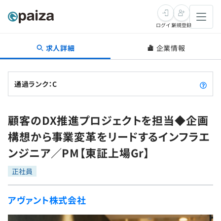
ログイン
新規登録
求人詳細
企業情報
転職・キャリア
未経験転職
求人検索
通過ランク：C
新卒就活
求人検索
インタビュー
顧客のDX推進プロジェクトを担当◆企画
学習
求人検索
インタビュー
転職成功ガイド
構想から事業変革をリードするインフラエ
本選考
スキルチェック
講座一覧
ンジニア／PM【東証上場Gr】
転職成功ガイド
転職エージェント
ゲーム・マンガ
インターン
プログラミング言語
正社員
問題集
メディア
SQL
4択課題
アヴァント株式会社
新卒エージェント
paizaとは？
Tech Team Journal
評価結果一覧
ナレッジ