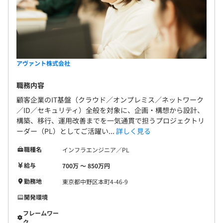
業務にチャレンジしてキャリアチェンジに挑戦することも
3カ月（雇用条件は正式雇用時と同様）
できます。
アヴァント株式会社
プロジェクトごとに選択、オブジェクト指向、アジャイ
ル、グローバルチーム（多国籍メンバー）
職務内容
顧客企業のIT基盤（クラウド／オンプレミス／ネットワーク
／ID／セキュリティ）全般を対象に、企画・構想から設計、
構築、移行、運用改善までを一気通貫で担うプロジェクトリ
ーダー（PL）としてご活躍い...
詳しく見る
職種名
インフラエンジニア／PL
給与
700万 〜 850万円
無理をするのではなく、自然に。尖るのではなくありのま
勤務地
東京都中野区本町4-46-9
ま。それぞれのキャリアビジョンの実現を！
開発環境
そんな人材、組織を輩出する当社AVANTの取り組みをご
フレームワー
紹介します！
ク