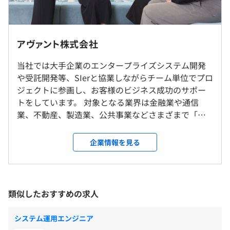
◆声が届く、ボトムアップ型の会社
社員の声を積極的に受け入れる文化があり、年齢・社歴に
東京都新宿区西新宿6-3-1 新宿アイランドウィング6階
関係なく、全員が会社をよくする提案者であるという風土
【西新宿オフィス】
アヴァント株式会社
が根付いています。
気軽に相談し合える仲間がいる／意見を言いやすい空気が
（※
想定年収
は年収提示額を保証するものではありません）
◆本社（東京都中野区）／西新宿オフィスまたは一都三県
当社では大手企業のエンタープライズシステム開発
ある。そんな“人間関係の安心感”が自慢です！
のクライアント先での勤務となります。
や受託開発等、SIerと協業しながらチーム単位でプロ
・社員発案での業務改善や制度づくり
ジェクトに参画し、お客様のビジネス成功のサポー
・フラットな人間関係とコミュニケーションのしやすさ
※リモートワークの可否は、プロジェクトにより異なりま
トをしています。 対象となる業界は金融業や通信
10:00〜19:00（実働8時間）
・社内イベントや勉強会を通じた交流・挑戦の場が豊富
す。
業、不動産、製造業、公共事業などさまざまで「ス
※クライアント先により異なります。
※ハイブリッド勤務のため本社あるいは常駐先への出社も
モールSI（※）」の理念のもと、ひとりひとりがシス
※専門業務型裁量労働制の場合もあり（みなし労働時間：
必須。海外や地方からの完全フルリモート不可。
テム開発をゴールとせず、お客様のビジネス成功の
企業情報を見る
8時間/日）
※社内は日本語でのコミュニケーションとなり、面談／面
ために何が必要かを最優先にしたシステム開発をお
休憩時間：12:00～13:00（60分）
創業以来、多岐に渡る業種のシステム開発に従事してお
接も日本語での実施です。
こなっております。 お客様やチームの仲間を尊重
平均残業時間：平均15時間／月
り、大手企業のエンタープライズシステム開発を中心に受
し、着実に成長していける環境です。 ※スモールSI
託開発やSIerと協力しながらチーム単位でプロジェクトに
とは？ 従来の「少しでも多くの要件を聞き、時間を
就業場所の変更範囲
類似したおすすめの求人
参画しています。
かけて機能が充実したシステムをつくる」ではなく
＜雇入時＞
金融業や通信業、製造業、公共事業など案件はさまざま
「本当に必要な課題」から「本当に必要とされるも
東京本社、および自宅
【年間休日：125日】
システム運用エンジニア
で、業種ごとに専門知識を持ったエンジニアが在籍してい
のを作る」ことをアヴァント独自の開発理念として
＜変更範囲＞