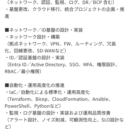
（ネットワーク、認証、監視、ログ、DR／BCP 含む）
・基盤更改、クラウド移行、統合プロジェクトの企画・推
進
■ネットワーク／ID基盤の設計・実装
・ネットワーク設計・構築
（拠点ネットワーク、VPN、FW、ルーティング、冗長
化、回線更改、SD-WANなど）
・ID／認証基盤の設計・実装
（Entra ID／Active Directory、SSO、MFA、権限設計、
RBAC／最小権限）
■自動化・運用高度化の推進
・IaC／自動化による標準化・運用高度化
（Terraform、Bicep、CloudFormation、Ansible、
PowerShell、Pythonなど）
・監視・ログ基盤の設計・実装および運用品質改善
（アラート設計、ノイズ削減、可観測性向上、SLO設計な
ど）