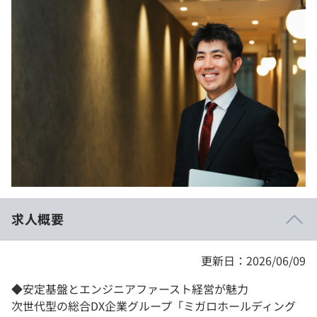
イベント・セミナー
paiza times
再チャレンジ結果一覧
リファレンス
インタビュー
note
就活成功ガイド
プラン
個人向けプラン
法人向けプラン
学校向けプラン
求人概要
契約内容・クーポン
更新日：2026/06/09
◆安定基盤とエンジニアファースト経営が魅力
次世代型の総合DX企業グループ「ミガロホールディング