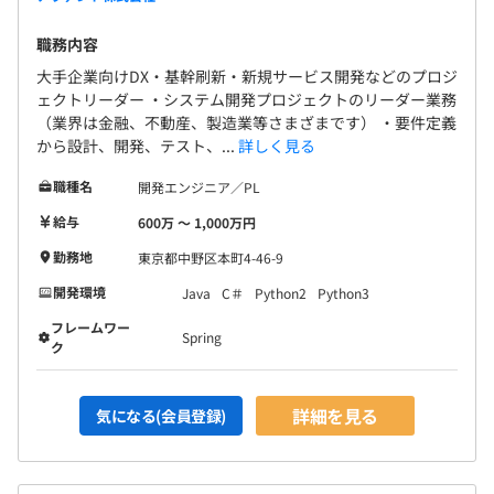
ポイントを貯めて商品と交換できる仕組みもあります◎
職務内容
大手企業向けDX・基幹刷新・新規サービス開発などのプロジ
ェクトリーダー ・システム開発プロジェクトのリーダー業務
◆システム本部
（業界は金融、不動産、製造業等さまざまです） ・要件定義
20代～30代の若手社員から40代以上まで幅広いエンジニ
から設計、開発、テスト、...
詳しく見る
アが活躍中！男女比は6対4です。
職種名
開発エンジニア／PL
優しく穏やかな人柄のメンバーが多く、チームのためにお
互いサポートし合いながら一緒にがんばる姿勢が印象的で
給与
600万 〜 1,000万円
す。
勤務地
東京都中野区本町4-46-9
学習意欲が高い方が多いので、資格取得の支援制度や学習
開発環境
Java
C＃
Python2
Python3
方法を共有できるような仕組みをつくったりと、会社とし
ても支援のためにできることを増やせるよう取り組んでい
フレームワー
Spring
ク
ます。
詳細を見る
気になる(会員登録)