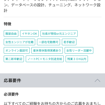
ン、データベースの設計、チューニング、ネットワーク設
計
特徴
服装自由
イヤホンOK
社長が現役or元エンジニア
女性エンジニアが在籍
一部在宅勤務可
若手歓迎
オンライン面談可
産休育休取得実績あり
女性リーダー活躍中
第二新卒歓迎
ノートPC＋モニタ別途支給
残業３０H以内
応募要件
必須要件
以下すべてのご経験をお持ちの方からのご応募をおまちし