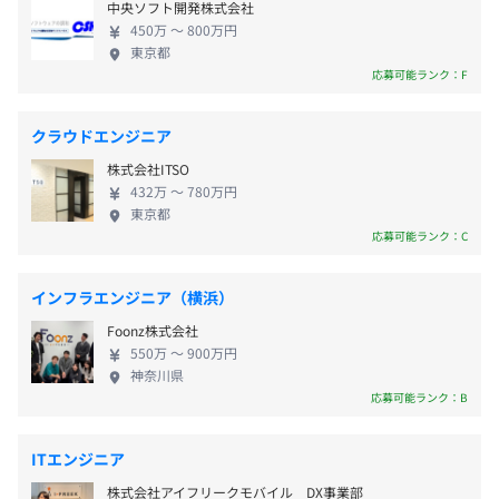
■完全週休2日制（土・日）
るからこそ、DX支援のニーズ対応とビジネスの成功を実
中央ソフト開発株式会社
システム開発に取り組んでいます。
会社の定める場所（リモートワーク含む）
■祝日
現でき、その中でエンジニア自身も成長できるサイクルを
450万 〜 800万円
■夏季休暇（3日間）
東京都
有しております。
応募可能ランク：F
■年末年始休暇（12月29日〜1月3日）
受動喫煙防止措置に関する事項
■有給休暇（入社6カ月後に10日付与）
従業員に対する受動喫煙対策：オフィス内禁煙・分煙
【対応領域】
■慶弔休暇
■クライアントの課題ヒアリング・要件定義
クラウドエンジニア
■産前産後休暇
■業務改善・IT活用の提案
株式会社ITSO
■育児休暇
■Webシステム／業務アプリの設計・開発
432万 〜 780万円
■介護休暇
東京都
■開発後のテスト、運用・保守まで一貫対応
【本社】東京メトロ丸ノ内線「新中野駅」より徒歩3分
応募可能ランク：C
■顧客企業のDX推進支援 など
【西新宿オフィス】東京メトロ丸ノ内線「西新宿駅」より
徒歩1分（地下道直結）
【開発実績一例】
インフラエンジニア（横浜）
■交通費全額支給
■金融会社向けデータ分析基盤開発
Foonz株式会社
■リモート手当支給（対象者のみ）
■公共向け電子申請システムのクラウドリフト化
550万 〜 900万円
■残業手当
■通信事業向け施工管理システムDX化
神奈川県
応募可能ランク：B
■休日出勤手当
■不動産仲介のマッチングシステム
■画像処理技術を用いた間取り検索システム
■顔認証を活用したプラットフォーム開発
ITエンジニア
■経理業務を自動化するRPAツール
株式会社アイフリークモバイル DX事業部