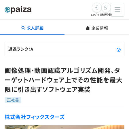
ログイン
新規登録
求人詳細
企業情報
転職・キャリア
未経験転職
求人検索
通過ランク：A
新卒就活
求人検索
インタビュー
画像処理・動画認識アルゴリズム開発、タ
学習
求人検索
インタビュー
転職成功ガイド
ーゲットハードウェア上でその性能を最大
本選考
スキルチェック
講座一覧
限に引き出すソフトウェア実装
転職成功ガイド
転職エージェント
ゲーム・マンガ
インターン
プログラミング言語
正社員
問題集
メディア
SQL
4択課題
株式会社フィックスターズ
新卒エージェント
paizaとは？
Tech Team Journal
評価結果一覧
ナレッジ