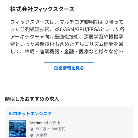
・リードエンジニア(裁量労働制)
ュメモリの制御ソフトウェア開発およびドライバ開発
株式会社フィックスターズ
月給：750,100円～841,800円（固定残業代・役付き手当
◆世界中の組込み機器に搭載される、画像認識プロセッサ
含む）
フィックスターズは、マルチコア黎明期より培って
向けの制御ソフトウェアおよびドライバ開発
東京本社
基本給：357,600円～431,900円+役付き手当250,000円
きた並列処理技術、x86/ARM/GPU/FPGAといった各
◆1秒の高速化が億単位の価値を生み出す、金融デリバテ
（固定残業代は月30時間該当分、142,500円～159,900円
アーキテクチャ向け最適化技術、深層学習や機械学
ィブシステムの開発・パフォーマンスチューニング
就業場所の変更範囲
を支給）
習といった最新技術も含めたアルゴリズム開発を通
＜雇入時＞
※超過した場合の時間外労働の残業手当は別途支給
して、車載・産業機器・金融・医療など様々な分野
社会的重要度が高い依頼にも、当社ならではのソフトウェ
株式会社フィックスターズ 本社
でソフトウェアを高速化しています。 また、さらな
ア技術力を発揮し、お客様の期待を超えるソリューション
＜変更範囲＞
会社の業績や個人の実績により特別賞与を支給します。
る事業成長を目指すべく、これまで蓄積したユニー
を提供してまいります。
企業情報を見る
会社の定める場所（配置転換、出向、転籍の可能性あり）
※入社初年度については、特別賞与は賃金規定第18条2項
クな技術やノウハウを活かしSaaS事業にも取り組ん
※特殊性・機密性の高いプロジェクトが多いため、詳細に
を適用し、入社時期に応じた支払いとします。
でおり、最近では新たにLLM (大規模言語モデル)の事
ついてはご面談時にご説明させていただきます。
受動喫煙防止措置に関する事項
業を発足しました。当社の強みである「高速化技
・従業員に対する受動喫煙対策：あり
術」を活かし、企業が自社向けLLMを世界最高レベ
類似したおすすめの求人
対策内容：敷地内禁煙（喫煙場所あり）
ルの短時間・高いコストパフォーマンスで開発でき
るプラットフォームの開発を進めています。 ■プロ
【教育体制】
AIロボットエンジニア
グラミングが好きなエンジニアが多数在籍 創業以
（※
想定年収
は年収提示額を保証するものではありません）
・勉強会の開催
Arithmer株式会社
来、優秀なエンジニア採用に注力してきた当社は、
社内ではさまざまな勉強会を開催しております。プロコン
500万 〜 800万円
全社員の90%がエンジニアで構成されています。 そ
◆本社
優績者による勉強会や外部講師をお招きした技術勉強会、
東京都