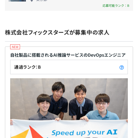
・資格手当
■ソフトウェア高速化に領域特化した事業戦略で、
応募可能ランク：B
・子供手当：一人につき5千円/月
ユニークなソフトウェア開発に携われる これまで
・特別賞与：年2回
「高速化」というキーワードを軸にあらゆる顧客の
・社外常駐手当：4万円/月
あらゆるソフトウェアを様々な技術で高速化して参
株式会社フィックスターズが募集中の求人
・社員旅行の旅費・滞在費
りました。「高速化」の領域に特化することで圧倒
的な競争力を構築し、独立行政法人や、大手電機メ
各種制度：
ーカ、医療・車載等の産業機器メーカ、大手金融機
自社製品に搭載されるAI推論サービスのDevOpsエンジニア
・社員持株会制度：持株会奨励金として拠出金額の100％
関から、他では受けられないようなR&D部門の開発
を補助
プロジェクトや、競争力の源泉となるコア領域のソ
334名
通過ランク：B
・社外活動費補助：社外セミナー、勉強会、プログラミン
フトウェア開発を支援しています。
＜在籍エンジニア例＞
グコンテスト、国際学会等の参加費用補助
【エグゼクティブエンジニア】
・語学研修補助：オンライン英会話または日本語レッスン
■千葉大学大学院／薬学博士、前職では理化学研究所の研
費用の半分を補助
究員。
・ビジネススキルアップサポート：MBAやPhDの取得希
競技プログラミング(TopCoderなど)に積極的に参加。
望者に学費等のサポート
ICFPC参加のために社内で有志を募り数人で合宿をおこな
・資格取得補助：業務に関連のある資格に対し、合格奨励
ったり、プログラミングコンテストを主催している。
金の支給や受験料を補助
ビッグデータ・機械学習アルゴリズム開発を専門とし、巨
・産業医によるメンタルヘルスサポート
大な情報を扱う処理をGPGPUなどの並列化技術を利用し
・ドリンク補助