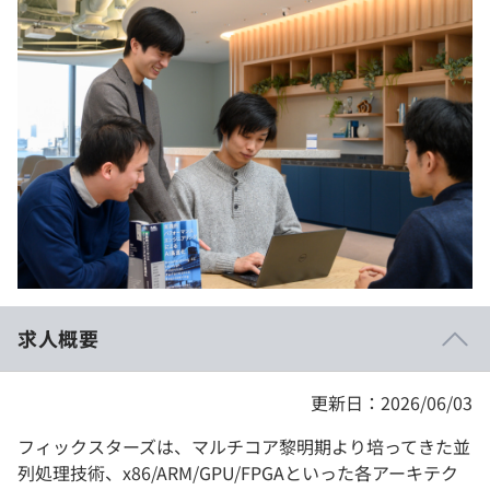
イベント・セミナー
paiza times
再チャレンジ結果一覧
リファレンス
インタビュー
note
就活成功ガイド
プラン
個人向けプラン
法人向けプラン
学校向けプラン
求人概要
契約内容・クーポン
更新日：2026/06/03
フィックスターズは、マルチコア黎明期より培ってきた並
列処理技術、x86/ARM/GPU/FPGAといった各アーキテク