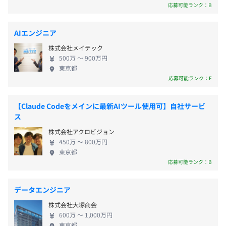
のうち、学位取得率は博士17%、修士57%となって
山手線／京浜東北線・根岸線／東京モノレール「浜松町
技術論文発表の成果報告会兼勉強会など、切磋琢磨し合え
応募可能ランク：B
裁量労働制適用
おり(2025年9月末現在)、プロコン優績者やHPCベン
駅」南口 徒歩約6分
る優秀なエンジニアとスキルを磨く取り組みをおこなって
所定労働時間：8時間 (推奨：始業時間10:00、終業時間
チマークで世界一の技術者といったコンピュータサ
おります。
AIエンジニア
19:00)
イエンスに精通するエンジニアの他にも、天文学や
株式会社メイテック
専門業務型裁量労働制（1日9時間）
流体力学など、様々な学問領域を専攻しているバッ
【その他、資格取得補助について】
500万 〜 900万円
休憩時間：60分※昼食時間は業務の都合により各々の自
クグラウンドの異なるエンジニアが切磋琢磨するユ
・PhDやMBAなどの全額補助
東京都
主性に任せています
ニークな組織です。 ■AI/IoT社会を支える技術を仕
・IPAなどの資格補助
応募可能ランク：F
平均残業時間：平均20時間/月
事を通じて学べる 自動運転、医療機器、スマートフ
・社外活動支援
ァクトリー、スマートシティなど様々な業界の顧客
学会やプログラミングコンテストの参加は出社扱い
【Claude Codeをメインに最新AIツール使用可】自社サービ
と関わり、画像処理/信号処理/リアルタイム制御/人
必要な書籍購入は全額会社負担
ス
工知能などあらゆるソフトウェア開発の経験を積む
・英語力向上
株式会社アクロビジョン
・完全週休2日制(土・日・祝日)
ことができます。また、SoC/組み込み/PC/大規模ク
オンライン英会話の補助
450万 〜 800万円
・夏季休暇
ラスタなどあらゆるプラットフォーム、
東京都
・年末年始休暇
CPU/GPU/FPGAや最新のAIチップ、量子コンピュー
応募可能ランク：B
タなどあらゆるアクセラレータに仕事を通じて触れ
る機会があります。 本格的なAI/IoT社会の到来とと
相談の上、ご希望のマシンを支給いたします。
データエンジニア
もにデータ量は爆発的に増加していきます。それらを
株式会社大塚商会
諸手当：
限られた時間内に限られたコンピュータ資源で効率
600万 〜 1,000万円
・通勤手当：上限6万円/月
的に処理するための技術を習得することができます。
東京都