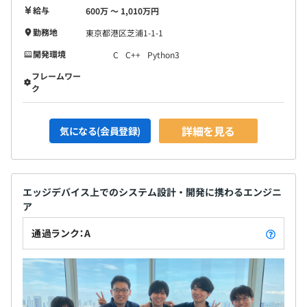
給与
600万 〜 1,010万円
勤務地
東京都港区芝浦1-1-1
開発環境
C
C++
Python3
フレームワー
ク
詳細を見る
気になる(会員登録)
エッジデバイス上でのシステム設計・開発に携わるエンジニ
ア
通過ランク：A