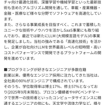
チャ向け最適化技術、深層学習や機械学習といった最新技
術も含めたアルゴリズム開発を通して、車載・産業機器・
金融・医療など様々な分野でソフトウェアを高速化してい
ます。
また、さらなる事業成長を目指すべく、これまで蓄積した
ユニークな技術やノウハウを活かしSaaS事業にも取り組
んでおり、最近では新たにLLM (大規模言語モデル)の事業
を発足しました。当社の強みである「高速化技術」を活か
し、企業が自社向けLLMを世界最高レベルの短時間・高い
コストパフォーマンスで開発できるプラットフォームの開
発を進めています。
■プログラミングが好きなエンジニアが多数在籍
創業以来、優秀なエンジニア採用に注力してきた当社は、
全社員の90%がエンジニアで構成されています。
そのうち、学位取得率は博士17%、修士57%となってお
り(2025年9月末現在)、プロコン優績者やHPCベンチマー
クで世界一の技術者といったコンピュータサイエンスに精
通するエンジニアの他にも、天文学や流体力学など、様々