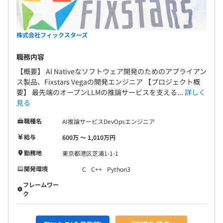
て高速化している。競技プログラミングにも積極的に参加
・書籍購入補助
し、そこで得た知見を開発現場で生かしている。
・キーボードなどの備品購入補助
【ディレクター】
株式会社フィックスターズ
■東京大学大学院 理学系研究科 天文学専攻
OpenCLやCUDAを用いた高速化をおこなっている。
職務内容
入社時期が異なる方とも気兼ねなく議論したり、雑談した
昇格昇給年2回
【概要】 AI Nativeなソフトウェア開発のためのアプライアン
りできる自由な雰囲気が好き。
ス製品、Fixstars Vegaの開発エンジニア 【プロジェクト概
【事業部長】
要】 最先端のオープンLLMの推論サービスを支える...
詳しく
■韓国世宗大学 電算科学科卒。
見る
大学卒業後渡日し、2005年より約5年間、日本の大手メー
健康保険、厚生年金保険、雇用保険、労災保険
カ向けの制御機器、医療機器、ネットワーク監視システム
職種名
AI推論サービスDevOpsエンジニア
など商品開発に従事。現在は前職の経験を生かして、主に
給与
600万 〜 1,010万円
組込プロジェクトを担当。
勤務地
東京都港区芝浦1-1-1
無期雇用
開発環境
C
C++
Python3
フレームワー
5名～10名で開発をおこなうことが多いです。
ク
試用期間3ヶ月