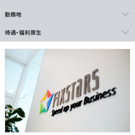
勤務地
【自由に、伸び伸びと仕事に取り組めるよう配慮していま
待遇・福利厚生
す】
・こだわりのキーボードやマウスが使えます。
・開発に必要なソフトウェア、技術書の購入に特に制限は
ありません。
・各種オープンソースや開発ツール、テストツールなども
裁量労働制の場合
自由です。
■賃金形態：年俸制／年俸を12分割
・申請は必要ですが、自分の機材を持ち込むことも可能で
■賃金の決定方法：経験・能力を考慮の上、当社規定によ
す。
り決定
・エンジニア/シニアエンジニア/アドバンストシニアエン
ジニア(裁量労働制)
月給：500,000円～725,000円（固定残業代含む）
基本給：405,500円～588,000円（固定残業代は月30時間
◆最大13TBとなる大容量高速ストレージの開発
該当分、94,500円～137,000円を支給）
◆大容量と安定した転送速度を実現するFPGA等回路開発
※超過した場合の時間外労働の残業手当は別途支給
◆爆発的に増加するデータの機械学習処理基盤
◆世界中のスマートフォンに搭載される、NANDフラッシ