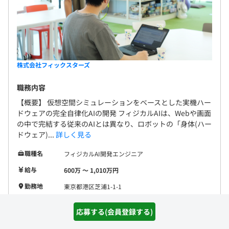
株式会社フィックスターズ
職務内容
【概要】 仮想空間シミュレーションをベースとした実機ハー
ドウェアの完全自律化AIの開発 フィジカルAIは、Webや画面
の中で完結する従来のAIとは異なり、ロボットの「身体(ハー
ドウェア)...
詳しく見る
職種名
フィジカルAI開発エンジニア
給与
600万 〜 1,010万円
勤務地
東京都港区芝浦1-1-1
開発環境
C++
Python3
応募する(会員登録する)
フレームワー
ク