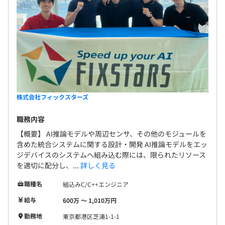
株式会社フィックスターズ
職務内容
【概要】 AI推論モデルや周辺センサ、その他のモジュールを
含めた統合システムに関する設計・開発 AI推論モデルをエッ
ジデバイスのシステムへ組み込む際には、限られたリソース
を適切に配分し、...
詳しく見る
職種名
組込みC/C++エンジニア
給与
600万 〜 1,010万円
勤務地
東京都港区芝浦1-1-1