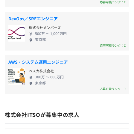
技術に長けたエンジニアでもある代表から直接学べ
応募可能ランク：F
・介護休暇
プロジェクトへの貢献度・実績・勤務態度など、定性面／
る機会もあります。習熟度によりますが、1カ月～半
定量面の両方で明確な指標を設けています。
年ぐらいで独り立ちとなります。 ※リモートOKのプ
DevOps／SREエンジニア
昇給においても具体的な等級制度を用いていますので、昇
ロジェクトあり 注目大幅な収入・キャリアアップを
給時の納得感やモチベーションの増加にも期待できます。
株式会社メンバーズ
実現！ ■収入UPを実現！ 実際に前職で年収400万円
・通勤交通費全額支給
技術者が正当な評価を受け、待遇に還元される。そんな成
500万 〜 1,000万円
だった方が、入社後年収600万円に増収した実例な
・残業手当（全額支給）
東京都
長サポートが当社の魅力です。
ど、転職後年収が1.5倍にアップした実績が多数あり
応募可能ランク：C
ます。 ■貴重な上流での経験 エンドユーザーとじっ
くりコミュニケーションをとり、技術的な仕事を進
AWS・システム運用エンジニア
める案件が豊富です。クライアントの業務が効率化で
・業績によりボーナス支給（年1回）
ベスカ株式会社
きるようご自身のアイデアを直接提案できます。これ
・ストックオプション付与
380万 〜 600万円
まで以上の上流での経験が積めるので、今後のキャ
東京都
リアにおいて、貴重な経験となるでしょう。 注目導
応募可能ランク：D
入実績は国内トップクラス。大規模なプロジェクト
に関われる グローバル最大手のRPAツールをメイン
昇給：年2回
で使用し、クライアントを支援。 ●「UiPath」社認
株式会社ITSOが募集中の求人
定パートナー ・国内トップクラスの構築実績 ・RPA
デベロッパー上級資格保有者多数 ●「Automation
Anywhere」認定パートナー ・マスターコース資格