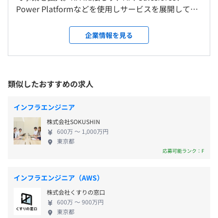
東証プライム・スタンダード上場銘柄のなかでも、代表的
Power Platformなどを使用しサービスを展開してい
＜変更範囲＞
な225銘柄に入る
ます。成長を更に前進させるべく新たなメンバーを募
会社（案件）の定める場所
大手企業を中心にお取引継続中です。
集します。 RPA、AI、Salesforce、多岐にわたるツー
企業情報を見る
9：00～18：00（実働8時間）
ルを駆使して、クライアントの業務改善を支援して
※プロジェクトによって異なります
受動喫煙防止措置に関する事項
プロジェクト例としては、上記企業のHyper Automation
います。コンサルティングから開発まで、業務選定や
休憩時間：休憩60分
従業員に対する受動喫煙対策：あり
領域の開発全てにおける、クラウド環境の構築
プロジェクトルールの策定など幅広い領域にわた
平均残業時間：平均10h程度 ※プロジェクトの進捗に合
対策内容：屋内原則禁煙（喫煙室あり）
り、一貫して行います。 はじめは先輩社員があなた
わせ、スケジュールを柔軟に調整できます
類似したおすすめの求人
をサポートしながら、できることから徐々にお任せ
していきます。 【具体的な仕事内容】 ■クライアン
インフラエンジニア
Terraform、AWS CloudFormation、Amazon
ト側の利用システムに応じた技術提案と実装 ・業務
・東京メトロ日比谷線「虎ノ門ヒルズ駅」より徒歩3分
CloudWatch
株式会社SOKUSHIN
整理/BPR領域 ・マクロや各種スクリプト、ツール開
《年間休日125日》
600万 〜 1,000万円
発やデータベースの解析 など ■クライアント向け
・完全週休2日制（土・日）
東京都
RPA研修の企画/実施 ■RPA管理や組織構築支援など
応募可能ランク：F
・祝日
お客様の業務選定やツール策定などコンサルティン
・年末年始休暇（12月29日～1月3日）
Azure、AWS、GCP等（クラウド全領域）
グ領域から、仕様設計・構築・運用・保守などの開
・夏季休暇（7～9月の間に3日）
インフラエンジニア（AWS）
発領域まで、一貫して担当します。 ※チーム制（2～
・年次有給休暇（事業の進捗に合わせて自由に取得可能）
株式会社くすりの窓口
3名、最大10名を想定）でプロジェクト担当 ※入社
・産前産後休暇
600万 〜 900万円
後は基本、社内で先輩社員がつき、業務を覚えます。
・育児休暇
東京都
◆エンジニアの代表が考案した明瞭な評価制度あり