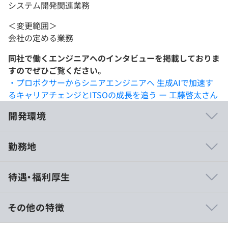
システム開発関連業務
＜変更範囲＞
会社の定める業務
同社で働くエンジニアへのインタビューを掲載しておりま
すのでぜひご覧ください。
・プロボクサーからシニアエンジニアへ 生成AIで加速す
るキャリアチェンジとITSOの成長を追う ー 工藤啓太さん
開発環境
勤務地
マルチクラウド環境に対応可能な技術力を有しており、特
待遇・福利厚生
定クラウドに依存しない幅広いキャリア形成が可能
クラウド領域に留まらず、AI・AX/DX推進やLCAP（ロー
コード／ノーコード）領域まで横断的に経験を積める環境
その他の特徴
インフラ・クラウドのみならず、業務変革やAI活用まで含
めた上流領域へキャリアを広げることが可能
◆年収：432万円 〜 780万円