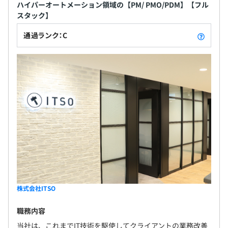
社会保険完備（健康保険・厚生年金加入・雇用保険・労災
保有者数多数 上記の実績のほかに、大手コンサルテ
ハイパーオートメーション領域の【PM/ PMO/PDM】【フル
保険）
スタック】
ィングファーム出身のメンバーやエンジニアも多く
協会けんぽ加入
在籍しており、コンサル力と技術力の両面において
通過ランク：C
強みを持っています。そうした実績からクライアント
の8割が上場企業。金融機関やエネルギー、CVS、飲
料メーカーなど、多彩な業種に及び、導入実績は国
有期雇用
内有数の規模を誇っています。
契約更新の有無・契約期間の定め
あり(6ヶ月)
契約更新の判断基準
・契約期間満了時の業務量
・勤務成績、態度
・能力
株式会社ITSO
・会社の経営状況
・従事している業務の進捗状況
職務内容
当社は、これまでIT技術を駆使してクライアントの業務改善