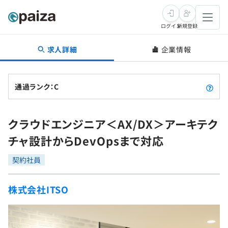
ログイン
新規登録
求人詳細
企業情報
転職・キャリア
未経験転職
求人検索
通過ランク：C
新卒就活
求人検索
インタビュー
クラウドエンジニア＜AX/DX＞アーキテク
学習
求人検索
インタビュー
転職成功ガイド
チャ設計からDevOpsまで対応
本選考
スキルチェック
講座一覧
転職成功ガイド
転職エージェント
契約社員
ゲーム・マンガ
インターン
プログラミング言語
問題集
株式会社ITSO
メディア
SQL
4択課題
新卒エージェント
paizaとは？
Tech Team Journal
評価結果一覧
ナレッジ