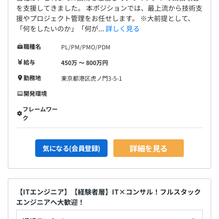
契約更新の上限
を支援してきました。 本ポジションでは、最上流から技術支
通算契約期間は3年まで
援やプロジェクト管理をお任せします。 ※大前提として、
※ただし有期雇用契約から無期雇用契約へ転換した場合、
「何をしたいのか」「何が...
詳しく見る
その限りではない
職種名
PL/PM/PMO/PDM
給与
450万 〜 800万円
勤務地
東京都港区虎ノ門3-5-1
6カ月（期間中、条件などの変更はありません）
開発環境
6カ月は契約社員として雇用、その後正社員へ転換を予定
フレームワー
した採用を行っております。
ク
詳細を見る
気になる(会員登録)
【ITエンジニア】【経験者層】IT×コンサル！フルスタック
エンジニアへ大歓迎！