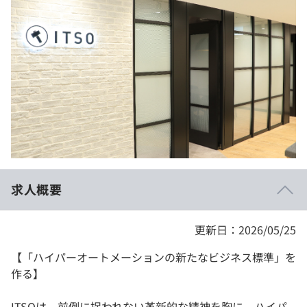
イベント・セミナー
paiza times
再チャレンジ結果一覧
リファレンス
インタビュー
note
就活成功ガイド
プラン
個人向けプラン
法人向けプラン
学校向けプラン
求人概要
契約内容・クーポン
更新日：2026/05/25
【「ハイパーオートメーションの新たなビジネス標準」を
作る】
ITSOは、前例に捉われない革新的な精神を胸に、ハイパ