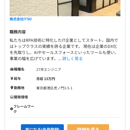
株式会社ITSO
職務内容
私たちはRPA技術に特化したIT企業としてスタート。国内で
はトップクラスの実績を誇る企業です。 現在は企業のDX化
を先取りし、AIやセールスフォースといったツールも使い、
事業の幅を広げています。...
詳しく見る
職種名
27卒エンジニア
給与
月収 23万円
勤務地
東京都港区虎ノ門3-5-1
開発環境
フレームワー
ク
詳細を見る
気になる(会員登録)