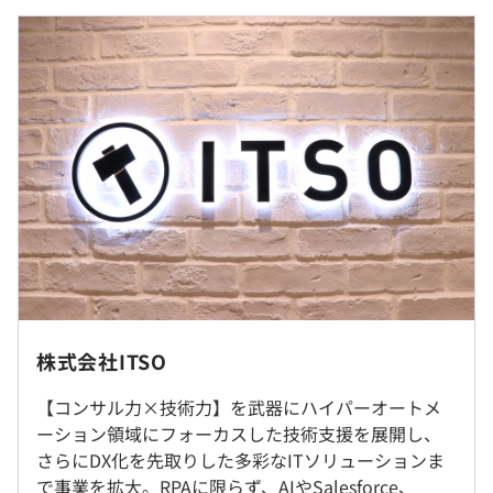
クラウド、AI、LCAPを組み合わせたDX推進案件に携わる
■月給 約36万円〜65万円以上
ことで、市場価値の高いスキルを習得可能
基本給：約33万～60万円
幅広い技術領域を横断しながら、エンジニアとしてだけで
固定残業代：約3万～5万円（10時間分）※超過分は別
なくコンサルタント視点も身につけられる環境
途支給
※経験・能力を考慮のうえ、当社規定により決定いたしま
す。
◆実際の給与例
＜主要取引先＞
≪年収例≫※RPA未経験者です
・大手メガバンク・大手金融機関・大手通信キャリア
35歳／年収800万円（情シス部門（社内SE）出身／入社1
・大手商社
年目）
・外資アパレルブランド
29歳／年収1000万円（コンサル出身／入社3年目）
・外資系ホテルグループ
・勤務地は「本社」「自宅」「常駐先」のいずれかです。
26歳／年収450万円（開発出身／入社4年目）
・半導体メーカー
プロジェクトの都合により変動します。
株式会社ITSO
・清涼飲料水グループ
・全体プロジェクトのうち100％常駐は1割程度です。
・マーケティング会社
【コンサル力×技術力】を武器にハイパーオートメ
・エネルギー会社
ーション領域にフォーカスした技術支援を展開し、
就業場所の変更範囲
・製薬会社 など
さらにDX化を先取りした多彩なITソリューションま
＜雇入時＞
（※
想定年収
は年収提示額を保証するものではありません）
で事業を拡大。RPAに限らず、AIやSalesforce、
東京本社、ご自宅、常駐先