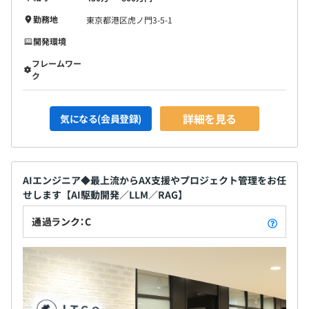
勤務地
東京都港区虎ノ門3-5-1
開発環境
フレームワー
ク
詳細を見る
気になる(会員登録)
AIエンジニア◆最上流からAX支援やプロジェクト管理をお任
せします【AI駆動開発／LLM／RAG】
通過ランク：C