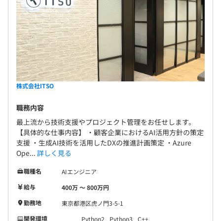
株式会社ITSO
職務内容
最上流から技術支援やプロジェクト管理をお任せします。
【具体的な仕事内容】 ・顧客企業におけるAI活用方針の策定
支援 ・生成AI技術を活用したDXの推進計画策定 ・Azure
Ope...
詳しく見る
職種名
AIエンジニア
給与
400万 〜 800万円
勤務地
東京都港区虎ノ門3-5-1
開発環境
Python2
Python3
C++