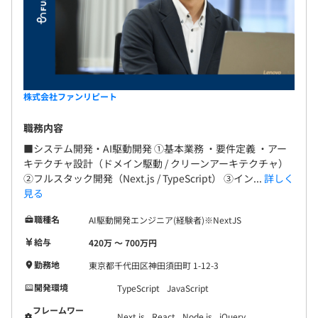
株式会社ファンリピート
職務内容
■システム開発・AI駆動開発 ①基本業務 ・要件定義 ・アー
キテクチャ設計（ドメイン駆動 / クリーンアーキテクチャ）
②フルスタック開発（Next.js / TypeScript） ③イン...
詳しく
見る
職種名
AI駆動開発エンジニア(経験者)※NextJS
給与
420万 〜 700万円
勤務地
東京都千代田区神田須田町 1-12-3
開発環境
TypeScript
JavaScript
フレームワー
Next.js
React
Node.js
jQuery