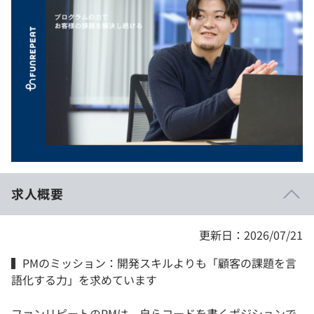
イベント・セミナー
paiza times
再チャレンジ結果一覧
リファレンス
インタビュー
note
就活成功ガイド
プラン
個人向けプラン
法人向けプラン
学校向けプラン
求人概要
契約内容・クーポン
更新日：2026/07/21
▍PMのミッション：開発スキルよりも「顧客の課題を言
語化する力」を求めています
ファンリピートのPMは、自らコードを書くポジションで