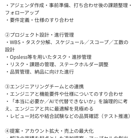
・アジェンダ作成・事前準備、打ち合わせ後の課題整理・
フォローアップ
・要件定義・仕様のすり合わせ
②プロジェクト設計・進行管理
・WBS・タスク分解、スケジュール／スコープ／工数の
設計
・Opsless等を用いたタスク・進捗管理
・リスク・課題の管理、ステークホルダー調整
・品質管理、納品に向けた進行
③エンジニアリングチームとの連携
・エンジニアと機能要件や仕様についてのすり合わせ
・「本当に必要か／AIで代替できないか」を論理的に考
え、エンジニアと共に最適解を見極める
・レビュー対応や結合試験などの品質確認（テスト推進）
④提案・アカウント拡大・売上の最大化
・解決の実績を起点とした追加提案・アップセルの創出