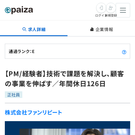
ログイン
新規登録
求人詳細
企業情報
転職・キャリア
未経験転職
求人検索
通過ランク：E
新卒就活
求人検索
インタビュー
【PM/経験者】技術で課題を解決し、顧客
学習
求人検索
インタビュー
転職成功ガイド
の事業を伸ばす／年間休日126日
本選考
スキルチェック
講座一覧
転職成功ガイド
転職エージェント
正社員
ゲーム・マンガ
インターン
プログラミング言語
問題集
株式会社ファンリピート
メディア
SQL
4択課題
新卒エージェント
paizaとは？
Tech Team Journal
評価結果一覧
ナレッジ