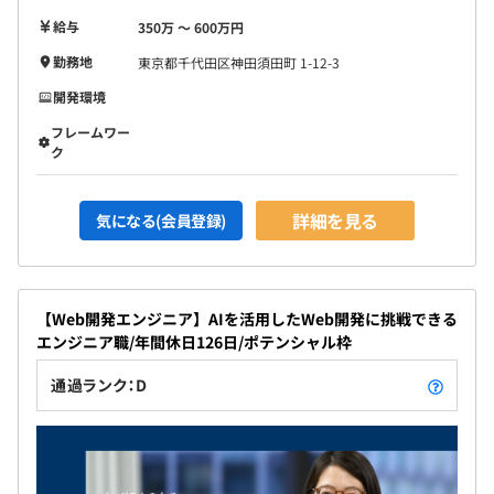
給与
350万 〜 600万円
勤務地
東京都千代田区神田須田町 1-12-3
◉戦略・顧客開発本部：4名
開発環境
◉技術コンサルティング部：14名
フレームワー
◉人事・経営基盤本部：2名
ク
詳細を見る
気になる(会員登録)
【Web開発エンジニア】AIを活用したWeb開発に挑戦できる
エンジニア職/年間休日126日/ポテンシャル枠
通過ランク：D
▍技術コンサルティング本部マネージャー
¨¨¨¨¨¨¨¨¨¨¨¨¨¨¨¨¨¨¨¨¨¨¨¨¨¨¨¨¨¨¨¨¨¨¨