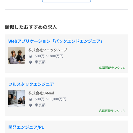
走」という異なる軸の案件を、同一グループ内で並走させ
受動喫煙防止措置に関する事項
る。一案件の成果が次の案件を呼び、関係が縦に深く・横
▍年間休日126日以上
屋内禁煙（屋内喫煙可能場所あり）
に広く育っていく——その手応えを持てるのが、この仕事
類似したおすすめの求人
・ 完全週休2日制（土日）
の醍醐味だ。
・ 祝日、夏季休暇、冬季休暇
・ 有給休暇（入社後6ヶ月後から10日付与）
Webアプリケーション「バックエンドエンジニア」
・ 産前産後 / 育児休暇あり
■ スタートアップのパートナーから、異業種の2案件へ
▍アクセス
株式会社ソニックムーブ
②（コンサル/ PM / 横展開・縦深化）
都営新宿線「小川町」より徒歩2分
500万 〜 800万円
東京都
東京メトロ丸ノ内線「淡路町」より徒歩3分
応募可能ランク：C
①契約管理から、業務システム全体の構築へ
東京メトロ銀座線・JR各線「神田」より徒歩5〜7分
▍待遇・福利厚生
入口は契約管理の仕組みづくり。そこから商談管理・デー
JR山手線・京浜東北線・総武線「秋葉原」より徒歩5〜7
・ 給与改定年2回
タ移行へ広がり、最終的にはステータス・売上管理まで束
分
フルスタックエンジニア
・ 賞与年2回（業績連動）
ねる業務システムへ発展した。API連携改修やAWS移行、
JR中央線・総武線「御茶ノ水」より徒歩7〜8分
株式会社CyMed
・ 通勤手当（上限3万円）
データ名寄せまで、設計から実装まで一気通貫で担った。
500万 〜 1,000万円
・ 社会保険完備
東京都
応募可能ランク：B
・ 書籍購入補助（月3,000円まで）
②OCRから、レガシー基幹システムのリプレイスへ
・ スキルアップ支援制度
入口は「どう業務効率化するか」という業務フローの理
・ 健康診断費用負担
解。まずOCRで転記作業を簡略化し、そこから非同期イベ
開発エンジニア/PL