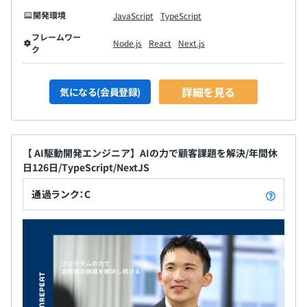
開発環境
JavaScript
TypeScript
フレームワー
Node.js
React
Next.js
ク
詳細を見る
気になる(会員登録)
【 AI駆動開発エンジニア】AIの力で顧客課題を解決/年間休
日126日/TypeScript/NextJS
通過ランク：C