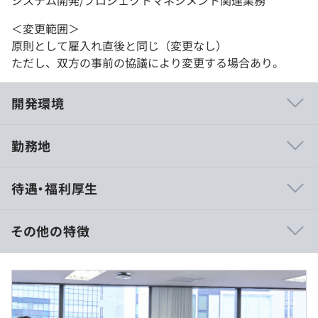
＜変更範囲＞
原則として雇入れ直後と同じ（変更なし）
ただし、双方の事前の協議により変更する場合あり。
開発環境
勤務地
・輪読会
待遇・福利厚生
・もくもく会
・週一ランチ会(希望者のみ)
・社内AIハッカソン大会
その他の特徴
▍給与内訳
月給：約41.7万〜（固定残業代を含む）※経験・スキルを
考慮
■ 一案件から、グループ全体へ広がった取引①（コンサ
基本給：360,600円～
ル/ PM / 横展開）