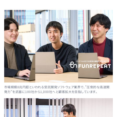
市場規模8兆円超といわれる受託開発ソフトウェア業界で、"圧倒的な高速開
発力"を武器に100社から1,000社へと顧客拡大を目指しています。