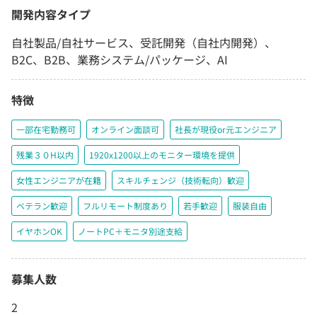
開発内容タイプ
自社製品/自社サービス、受託開発（自社内開発）、
B2C、B2B、業務システム/パッケージ、AI
特徴
一部在宅勤務可
オンライン面談可
社長が現役or元エンジニア
残業３０H以内
1920x1200以上のモニター環境を提供
女性エンジニアが在籍
スキルチェンジ（技術転向）歓迎
ベテラン歓迎
フルリモート制度あり
若手歓迎
服装自由
イヤホンOK
ノートPC＋モニタ別途支給
募集人数
2