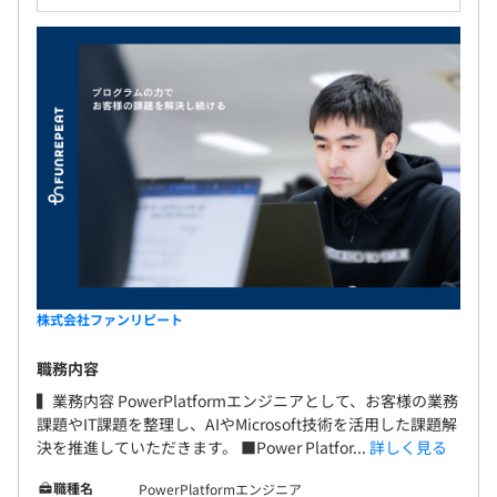
各種社会保険完備（健康保険、厚生年金保険、雇用保険、
労災保険）
プロジェクトごとに選択、アジャイル、スクラム、テスト
駆動開発、チケット駆動開発、ドメイン駆動設計、プロト
タイピング
無期雇用
3カ月（待遇の変更はありません）
株式会社ファンリピート
▍教育体制 / 評価制度
職務内容
◎ 1on1ミーティングで定期的なフィードバック実施
▍業務内容 PowerPlatformエンジニアとして、お客様の業務
◎ 行動規範および成果達成度で評価、半期ごとの見直し
課題やIT課題を整理し、AIやMicrosoft技術を活用した課題解
で明確なキャリアパスを提示
決を推進していただきます。 ■Power Platfor...
詳しく見る
◎ 成長次第で事業部長やCTOなども目指せる
職種名
PowerPlatformエンジニア