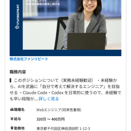
営業職からIT業界へキャリアチェンジを果たし、システム
エンジニアとしてのキャリアをスタート。
その後、プロジェクトマネージャーとして活躍の場を広
げ、現在は複数案件のマネジメントを担当。
システム開発の統括だけでなく、採用活動や営業業務にも
携わり、幅広い視点でプロジェクトを推進しています。
株式会社ファンリピート
職務内容
他部署やメンバーと密にコミュニケーションを取りなが
▍このポジションについて（実務未経験歓迎） ・未経験か
ら、モダンなフレームやローコードツールをAIを使った高
ら、AIを武器に「自分で考えて解決するエンジニア」を目指
速開発に挑戦しています。
せる ・Claude Code・Codex を日常的に使うので、未経験で
年次や年齢、役職に関わらず、みんなが積極的に意見を出
も早い段階か...
詳しく見る
し合い、ナレッジを共有し、共に成長できる環境です。
2～4名体制でチームの体制になっています。
職種名
Webエンジニア(将来性重視)
営業やバックオフィスとも近く、仕事をしています。
給与
320万 〜 400万円
勤務地
東京都千代田区神田須田町 1-12-3