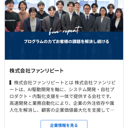
定額残業等手当：時間外手当20時間分、56,400円～（超
過分は別途支給）
①一つのMS案件から、複数領域のエージェント開発へ
入口はMicrosoft領域の一案件。グループ傘下の関連企業
※定額残業等手当は、残業（法定時間内・法定時間外）手
で、Copilot Studioを用いた会議運営エージェント（会議
当、休日労働手当、深夜労働手当のいずれにも充当できる
の文字起こしからToDoを自動抽出する仕組み）を、設計
ものとする。すべて法定時間外労働（25%割り増しの残
書からinstructions本文まで作り込み、SharePointの情報
業）に充当した場合は、20時間分に相当。
設計・ライセンス・権限設計まで技術検証した。さらに小
売領域では、複数の外部データを統合した週報自動生成エ
ージェントを開発している。
転勤なし
株式会社ファンリピート
②MS領域から、AI駆動開発の伴走支援へ
就業場所の変更範囲
MS領域での信頼をきっかけに、今度はグループ内の別会
（※
想定年収
は年収提示額を保証するものではありません）
▍株式会社ファンリピートとは 株式会社ファンリピ
＜雇入時＞
社で「AI駆動開発の伴走支援」へと案件が横に広がった。
ートは、AI駆動開発を軸に、システム開発・自社プ
原則として上記事業所または自宅。
PL補佐として、開発プロセスとタスク管理インフラの構
ロダクト・内製化支援を一体で提供する会社です。
ただし、入社後1週間は上記事業所（出社）。
築、AI実践ノウハウの共有、経理業務自動化PoCのアプロ
高速開発と業務自動化により、企業の外注依存や属
＜変更範囲＞
10:00-19:00
ーチ指導までを担当している。
人化を解消し、顧客の企業価値最大化を支援してい
会社が指定する別の場所にて臨時的に就業する場合を除
休憩時間：13:00-14:00（60分）
ます。
き、上記と同じ。
平均残業時間：平均10-20時間／月
★この案件の魅力
ただし、双方の事前の協議により変更する場合あり。
企業情報を見る
「Microsoftの導入支援」と「AI駆動開発そのものの伴