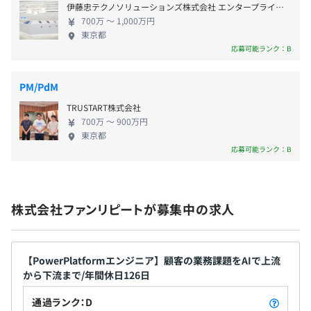
・社外勉強会参加費補助
ント駆動アーキテクチャへインフラを複雑化させた。契約
伊藤忠テクノソリューションズ株式会社 エンタープライズシステム開発事業部
・オンライン学習支援
書をWord風に自動生成する仕組みを経て、いまは基幹シ
700万 〜 1,000万円
・クラウド（AWS等）認定資格手当（月額1万円〜3万
ステムのリプレイスへ発展している。
東京都
応募可能ランク：B
円）
・生成AIアカウント利用料補助
★この案件の魅力
一つのパートナーを起点に、業種も技術課題も異なる2案
PM/PdM
件へ。しかも各案件が、入口の一機能から業務システムの
TRUSTART株式会社
▍勤務について
全体構築や基幹刷新へと縦に深まる。横に広がり、縦に深
700万 〜 900万円
・フルリモート勤務相談可（入社後1週間は出社となりま
まる——その両方を一人称で経験できる。「自分が設計の
東京都
応募可能ランク：B
す）
中心にいる」感覚は共通し、AI駆動開発を軸に扱うドメイ
ンと責任範囲を増やしながら成長できる構造がある。
株式会社ファンリピートが募集中の求人
会社の業績に応じて支給する場合があります。
※諸手当に記載の通り
【PowerPlatformエンジニア】顧客の業務課題をAIで上流
から下流まで/年間休日126日
給与改定年2回(半期毎)
通過ランク：D
社用PC支給