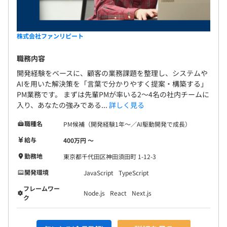
株式会社ファンリピート
職務内容
開発経験をベースに、顧客の業務課題を整理し、システムや
AIを用いた解決策を「言葉で分かりやすく提案・構築する」
PM業務です。 まずは先輩PMが率いる2〜4名の社内チームに
入り、あなたの強みである...
詳しく見る
職種名
PM候補（開発経験1年〜／AI駆動開発で成長）
給与
400万円 〜
勤務地
東京都千代田区神田須田町 1-12-3
開発環境
JavaScript
TypeScript
フレームワー
Node.js
React
Next.js
ク