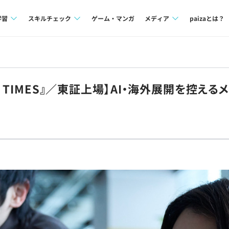
学習
スキルチェック
ゲーム・マンガ
メディア
paizaとは？
講座一覧
プログラミング言語
Tech Team Journal
問題集
SQL
paiza times
R TIMES』／東証上場】AI・海外展開を控え
4択課題
評価結果一覧
note
ント
ナレッジ
再チャレンジ結果一覧
ミナー
リファレンス
プラン
ド
個人向けプラン
法人向けプラン
学校向けプラン