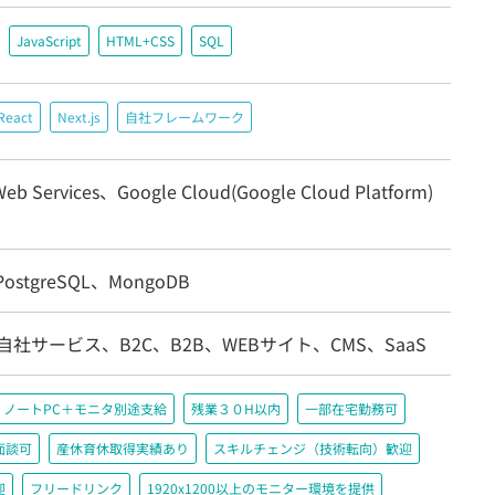
JavaScript
HTML+CSS
SQL
React
Next.js
自社フレームワーク
eb Services、Google Cloud(Google Cloud Platform)
ostgreSQL、MongoDB
自社サービス、B2C、B2B、WEBサイト、CMS、SaaS
ノートPC＋モニタ別途支給
残業３０H以内
一部在宅勤務可
面談可
産休育休取得実績あり
スキルチェンジ（技術転向）歓迎
迎
フリードリンク
1920x1200以上のモニター環境を提供