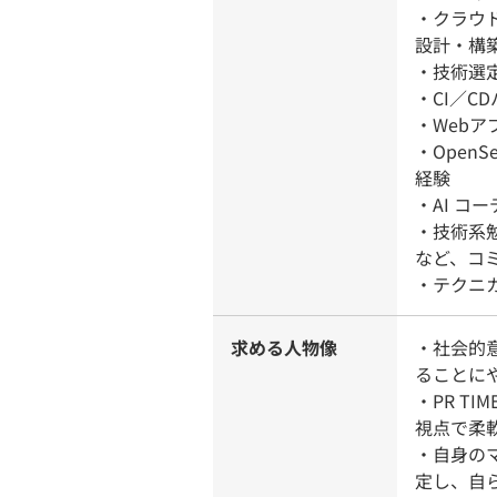
・クラウド
設計・構
・技術選
・CI／C
・Web
・Open
経験
・AI 
・技術系
など、コ
・テクニ
求める人物像
・社会的
ることに
・PR T
視点で柔
・自身の
定し、自