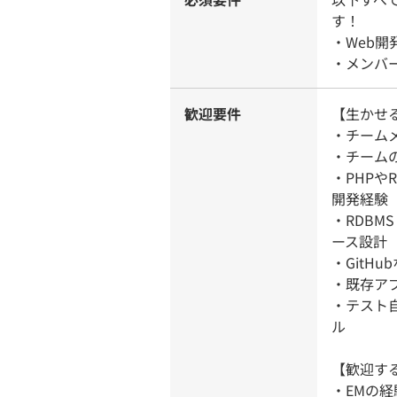
す！
・Web
・メンバ
歓迎要件
【生かせ
・チーム
・チーム
・PHPや
開発経験
・RDBMS
ース設計
・GitH
・既存ア
・テスト
ル
【歓迎す
・EMの