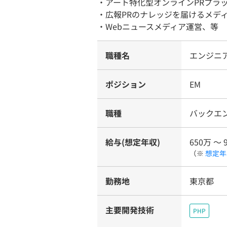
・アート特化型オンラインPRプラッ
・広報PRのナレッジを届けるメディア『P
・Webニュースメディア運営、等
職種名
エンジニ
ポジション
EM
職種
バックエ
給与(想定年収)
650万 〜 
（※
想定年
勤務地
東京都
主要開発技術
PHP