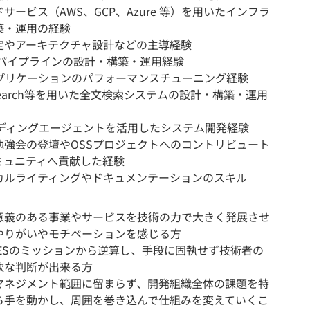
サービス（AWS、GCP、Azure 等）を用いたインフラ
築・運用の経験
定やアーキテクチャ設計などの主導経験
Dパイプラインの設計・構築・運用経験
アプリケーションのパフォーマンスチューニング経験
Search等を用いた全文検索システムの設計・構築・運用
コーディングエージェントを活用したシステム開発経験
勉強会の登壇やOSSプロジェクトへのコントリビュート
ミュニティへ貢献した経験
カルライティングやドキュメンテーションのスキル
意義のある事業やサービスを技術の力で大きく発展させ
やりがいやモチベーションを感じる方
IMESのミッションから逆算し、手段に固執せず技術者の
軟な判断が出来る方
マネジメント範囲に留まらず、開発組織全体の課題を特
ら手を動かし、周囲を巻き込んで仕組みを変えていくこ