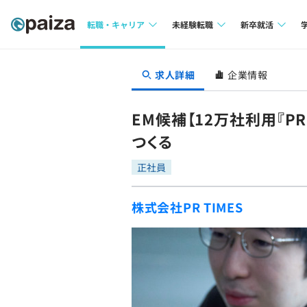
転職・キャリア
未経験転職
新卒就活
求人検索
求人検索
求人検索
求人詳細
企業情報
本選考
インタビュー
インタビュー
インターン
EM候補【12万社利用『P
転職成功ガイド
転職成功ガイド
つくる
新卒エージェ
転職エージェント
正社員
イベント・セ
株式会社PR TIMES
インタビュー
就活成功ガイ