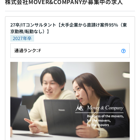
た半期ごとの制度を採用しており、成果しだいでスピーデ
株式会社MOVER&COMPANYが募集中の求人
ィーな昇進が可能です。実際に若手リーダーも数多く誕生
しており、個々のキャリアプランに応じた柔軟な相談も受
け付けています。
無期雇用
27卒/ITコンサルタント【大手企業から直請け案件95％（東
京勤務/転勤なし）】
▍組織の文化と働きやすさ
2027年卒
わたしたちの組織は、役職や年齢の垣根を超えて自由に意
通過ランク：F
見を交わせる、フラットでオープンな風土を大切にしてい
6カ月（条件などの変更はありません）
ます。「手を挙げた人に機会をわたす」という文化が根付
いており、新規事業への参画や新しい役割への挑戦も積極
的に後押ししています。エンジニア、コンサルタント、事
業開発といった異なる専門性を持つメンバーが連携し、互
いを尊重しながら1つのゴールを目指す姿が、わたしたち
の日常です。
また、安心して長く働ける環境づくりにも注力していま
す。定期的な1on1やフィードバック、対話の機会を通じ
てコミュニケーションを深めるほか、社員ひとりひとりの
意思やライフスタイルを尊重した柔軟な働き方を実現して