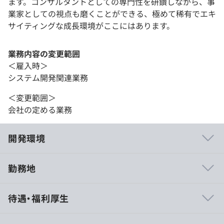
ます。コンサルタントとしての専門性を研鑽しながら、事
業家としての視点も磨くことができる、極めて稀有でエキ
サイティングな成長環境がここにはあります。
業務内容の変更範囲
＜雇入時＞
システム開発関連業務
＜変更範囲＞
会社の定める業務
開発環境
勤務地
◆代表直結の1on1で未来を共創する
待遇・福利厚生
少数精鋭だからこそ、代表自らが全社員と対話します。あ
なたが描くキャリアのビジョンを直接共有し、それを実現
するための環境や仕組みをスピーディーに構築。会社都合