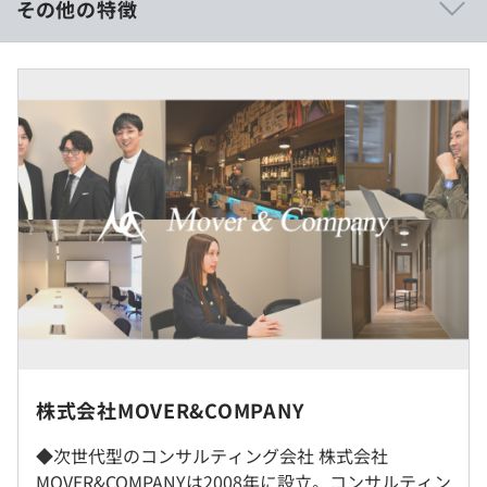
その他の特徴
ではなく「あなたの未来」を起点に組織を動かします。
■賃金形態：月給制
◆制度を超えたオーダーメイドの働き方
■賃金の決定方法：当社規定により決定
産休・育休やリモートワークは、あくまで基本。当社の本
■月給：54.1万〜66.6万円（固定残業代を含む）
質は、個々のライフステージに合わせた柔軟な提案にあり
■基本給：40.9万～50.3万円
ます。「地方への移住」「急な帰省」「育児との両立」な
■固定残業代：13.2万～16.3万円（45時間分）※超過分は
ど、信頼関係を築いたメンバーの「声」を、わたしたちは
別途支給
これまでひとつひとつ形にしてきました。
■その他定額手当：0万円
※経験・能力を考慮のうえ、決定します。
◆次世代型ITコンサルとしての市場価値
案件の100%が直請け案件。AI・DX・事業開発といった最
先端の課題解決に加え、自社サービスを通じた「事業運
営」の経験も積めます。個人の働き方を尊重するだけでな
く、エンジニア／コンサルタントとしての圧倒的な市場価
（※
想定年収
は年収提示額を保証するものではありません）
◎原則リモートワークですが、アサインされるプロジェク
値も約束します。
トによりオンサイトで従事することもあります。
株式会社MOVER&COMPANY
決められた制度に縛られるのではなく、あなたに最適な働
◆次世代型のコンサルティング会社 株式会社
就業場所の変更範囲
【フレックスタイム制】
き方をMOVERで一緒に形にしていきませんか？
MOVER&COMPANYは2008年に設立。コンサルティン
＜雇入時＞