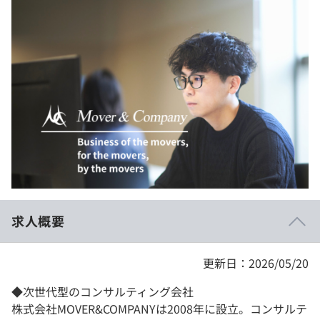
イベント・セミナー
paiza times
再チャレンジ結果一覧
リファレンス
インタビュー
note
就活成功ガイド
プラン
個人向けプラン
法人向けプラン
学校向けプラン
求人概要
契約内容・クーポン
更新日：2026/05/20
◆次世代型のコンサルティング会社
株式会社MOVER&COMPANYは2008年に設立。コンサルテ