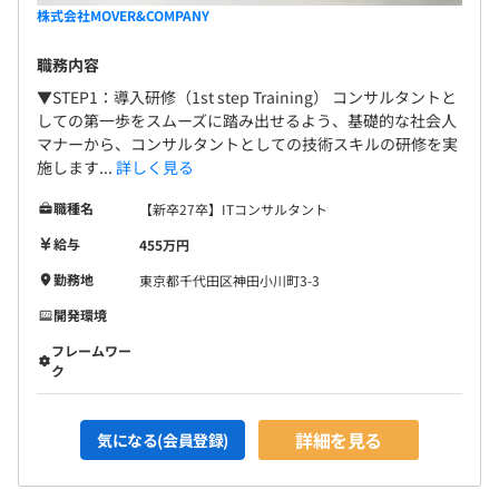
います。
株式会社MOVER&COMPANY
▍多種多様なキャリアパス
職務内容
社員ひとりひとりが望むキャリア形成を、会社として全面
▼STEP1：導入研修（1st step Training） コンサルタントと
的に支援します。エンジニアとして要件定義から運用まで
しての第一歩をスムーズに踏み出せるよう、基礎的な社会人
マナーから、コンサルタントとしての技術スキルの研修を実
の全工程を経験し、技術の専門性を深めていく道はもちろ
施します...
詳しく見る
ん、チームリーダーやプロジェクトリーダーへとステップ
アップし、マネジメント層を目指すことも可能です。さら
職種名
【新卒27卒】ITコンサルタント
に、エンジニアとしての経験を武器にITコンサルタントへ
給与
455万円
と転身し、戦略策定から実行支援まで幅広い領域でお客様
の課題解決を支えるプロフェッショナルを目指す道も開か
勤務地
東京都千代田区神田小川町3-3
れています。
開発環境
フレームワー
ク
絶対評価をベースにした半期評価制度でスピード昇進も可
詳細を見る
能です。
気になる(会員登録)