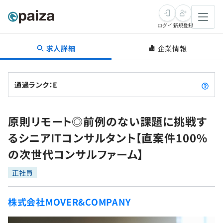
ログイン
新規登録
求人詳細
企業情報
転職・キャリア
未経験転職
求人検索
通過ランク：E
新卒就活
求人検索
インタビュー
原則リモート◎前例のない課題に挑戦す
学習
求人検索
インタビュー
転職成功ガイド
るシニアITコンサルタント【直案件100%
本選考
スキルチェック
講座一覧
の次世代コンサルファーム】
転職成功ガイド
転職エージェント
ゲーム・マンガ
インターン
プログラミング言語
正社員
問題集
メディア
SQL
4択課題
株式会社MOVER&COMPANY
新卒エージェント
paizaとは？
Tech Team Journal
評価結果一覧
ナレッジ