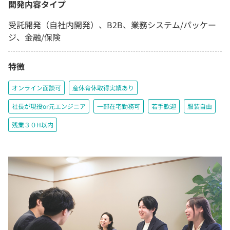
開発内容タイプ
受託開発（自社内開発）、B2B、業務システム/パッケー
ジ、金融/保険
特徴
オンライン面談可
産休育休取得実績あり
社長が現役or元エンジニア
一部在宅勤務可
若手歓迎
服装自由
残業３０H以内