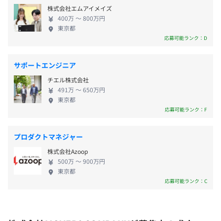
を提供しており、幅広いフェーズで活躍していただ
株式会社エムアイメイズ
けます。クライアントとの距離が近い環境で、需要が
400万 〜 800万円
高く専門的なソリューション経験を積み上げられる
東京都
■通勤手当（実費にて支給）
点も魅力です。スペシャリストとして技術を磨き、市
応募可能ランク：D
■時間外勤務手当
▍エンジニアの醍醐味
場価値を高められます。
当社の大きな特徴は、全案件が100%プライム契約である
サポートエンジニア
ことです。間に他社を介さないため、クライアントが抱え
る本質的な課題をダイレクトに吸い上げることができ、自
チエル株式会社
賞与：あり
491万 〜 650万円
分の技術がビジネスを動かしているという確かな手触り感
東京都
を得られます。また、社内のコンサルタントと密に連携す
応募可能ランク：F
るチーム体制を敷いているため、エンジニアは自身のコア
業務に集中し、技術者としての純度を保ちながら成長でき
プロダクトマネジャー
昇給査定：年2回（10月・3月）
る環境が整っています。
株式会社Azoop
500万 〜 900万円
支援領域は、企画立案や技術選定といった最上流から開
東京都
発・運用保守に至るまで非常に幅広く、一気通貫でプロジ
応募可能ランク：C
社会保険完備（健康保険・厚生年金加入・雇用保険・労災
ェクトに関わることができます。個人の希望や得意分野を
保険）
伸ばすことはもちろん、未経験の領域へ新たに挑戦するこ
◎団体保険加入（死亡、入院）
とも歓迎しています。また、評価面では絶対評価を軸とし