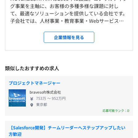
■標準労働時間：10:00〜18:00（8時間／日）
グ事業を主軸に、お客様の多種多様な課題に対し
東京本社および自宅
■コアタイム：10:00～15:00
て、最適なソリューションを提供している会社です。
＜変更範囲＞
■フレキシブルタイム：始業5:00～10:00、終業15:00～
子会社では、人材事業・教育事業・Webサービス事
会社の定める場所
22:00
【将来のキャリアパス】
業・SI事業・エンタメ事業など、多岐にわたる新規事
休憩時間：60分 ※昼食時間は業務の都合により各々の自
◎エンジニアとして上流～下流まで幅広いスキルを身に付
業の立ち上げも手がけています。ベンチャー気質で複
企業情報を見る
主性に任せています
受動喫煙防止措置に関する事項
けたい
数の自社ビジネスを展開する、次世代型のコンサル
平均残業時間：平均20時間／月
敷地内禁煙
◎PL／PMとして活躍したい
ティング会社として順調に事業拡大中です。 ◆ITコ
◎プレイングマネジャーとして活躍したい
ンサルへキャリアアップも可 基本的に、親会社のコ
◎ITコンサルタントにキャリアチェンジしたい
ンサル部隊と一緒にプロジェクトに参画していただ
類似したおすすめの求人
など、ご自身の希望とすり合わせながらキャリアを形成し
きます。大手コンサルティングファーム出身者だけで
【年間休日120日】
ていける環境があります！
■東京メトロ「神保町駅」より徒歩5分
なく、ベンチャー出身者やSI出身者などさまざまな
■完全週休2日制（土日）
プロジェクトマネージャー
■東京メトロ「新御茶ノ水駅」より徒歩6分
バックグラウンドを持つコンサルタントとともに働
■祝日
■都営地下鉄「小川町駅」より徒歩5分
bravesoft株式会社
ける環境です。ITコンサルの技術やノウハウを現場で
■年末年始休暇
■JR「御茶ノ水駅」より徒歩7分
753万 〜 952万円
直接学べるので、ITコンサルタントとしてのキャリア
■夏季休暇
東京都
相談の上、ご希望のマシンを支給いたします。
を築くこともできます。 ◆スペシャリストとして活
応募可能ランク：D
■年次有給休暇
躍できる 経営戦略・マーケティング戦略・人事戦略
■特別休暇（慶弔他）
といった上流から、業務構築・改善／システム導
■産休・育休・介護休（実績あり）
【Salesforce開発】チームリーダーへステップアップしたい
入・運用といった下流までの一気通貫したサービス
方歓迎
プロジェクトごとに選択