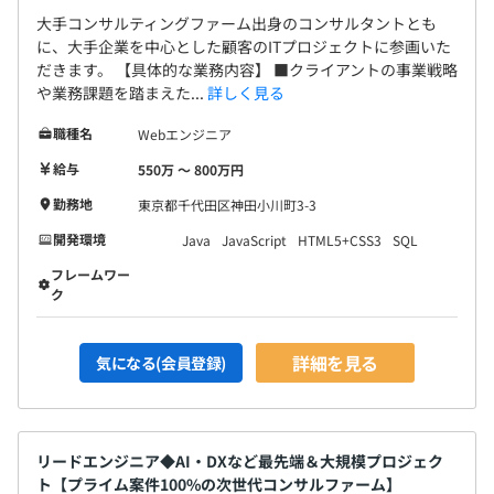
大手コンサルティングファーム出身のコンサルタントとも
に、大手企業を中心とした顧客のITプロジェクトに参画いた
だきます。 【具体的な業務内容】 ■クライアントの事業戦略
や業務課題を踏まえた...
詳しく見る
職種名
Webエンジニア
給与
550万 〜 800万円
勤務地
東京都千代田区神田小川町3-3
開発環境
Java
JavaScript
HTML5+CSS3
SQL
フレームワー
ク
詳細を見る
気になる(会員登録)
リードエンジニア◆AI・DXなど最先端＆大規模プロジェク
ト【プライム案件100%の次世代コンサルファーム】