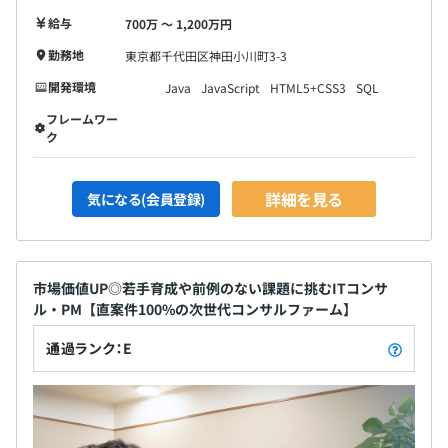
給与
700万 〜 1,200万円
勤務地
東京都千代田区神田小川町3-3
開発環境
Java
JavaScript
HTML5+CSS3
SQL
フレームワー
ク
詳細を見る
気になる(会員登録)
市場価値UP◎若手育成や前例のない課題に挑むITコンサ
ル・PM【直案件100%の次世代コンサルファーム】
通過ランク：E