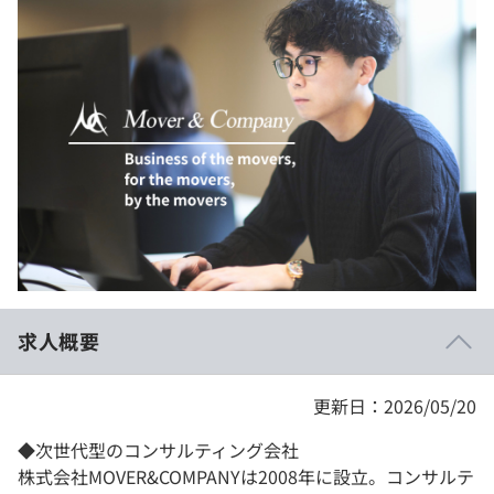
イベント・セミナー
paiza times
再チャレンジ結果一覧
リファレンス
インタビュー
note
就活成功ガイド
プラン
個人向けプラン
法人向けプラン
学校向けプラン
求人概要
契約内容・クーポン
更新日：2026/05/20
◆次世代型のコンサルティング会社
株式会社MOVER&COMPANYは2008年に設立。コンサルテ