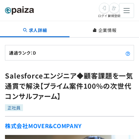
ログイン
新規登録
求人詳細
企業情報
転職・キャリア
未経験転職
求人検索
通過ランク：D
新卒就活
求人検索
インタビュー
Salesforceエンジニア◆顧客課題を一気
学習
求人検索
インタビュー
転職成功ガイド
通貫で解決【プライム案件100%の次世代
本選考
スキルチェック
講座一覧
コンサルファーム】
転職成功ガイド
転職エージェント
ゲーム・マンガ
インターン
プログラミング言語
正社員
問題集
メディア
SQL
4択課題
株式会社MOVER&COMPANY
新卒エージェント
paizaとは？
Tech Team Journal
評価結果一覧
ナレッジ