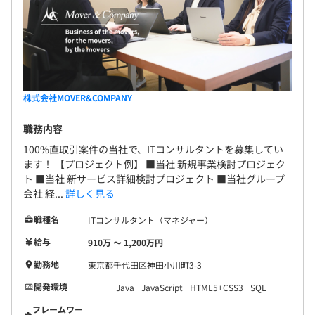
いを尊重しながら1つのゴールを目指す姿が、わたしたち
の日常です。
また、安心して長く働ける環境づくりにも注力していま
す。定期的な1on1やフィードバック、対話の機会を通じ
てコミュニケーションを深めるほか、社員ひとりひとりの
株式会社MOVER&COMPANY
意思やライフスタイルを尊重した柔軟な働き方を実現して
います。
職務内容
100%直取引案件の当社で、ITコンサルタントを募集してい
▍多種多様なキャリアパス
ます！ 【プロジェクト例】 ■当社 新規事業検討プロジェク
社員ひとりひとりが望むキャリア形成を、会社として全面
ト ■当社 新サービス詳細検討プロジェクト ■当社グループ
的に支援します。エンジニアとして要件定義から運用まで
会社 経...
詳しく見る
の全工程を経験し、技術の専門性を深めていく道はもちろ
職種名
ITコンサルタント（マネジャー）
ん、チームリーダーやプロジェクトリーダーへとステップ
給与
アップし、マネジメント層を目指すことも可能です。さら
910万 〜 1,200万円
に、エンジニアとしての経験を武器にITコンサルタントへ
勤務地
東京都千代田区神田小川町3-3
と転身し、戦略策定から実行支援まで幅広い領域でお客様
開発環境
Java
JavaScript
HTML5+CSS3
SQL
の課題解決を支えるプロフェッショナルを目指す道も開か
フレームワー
れています。