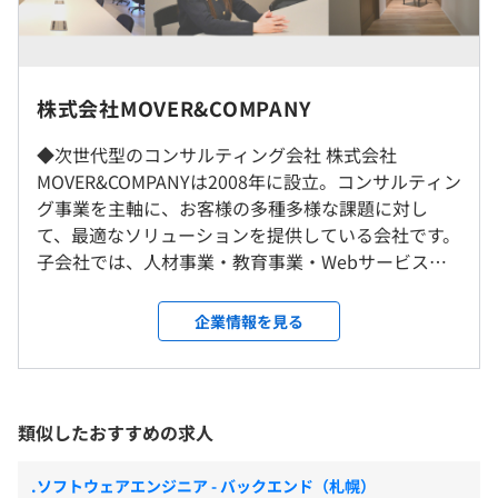
先端の課題解決に加え、自社サービスを通じた「事業運
営」の経験も積めます。個人の働き方を尊重するだけでな
く、エンジニア／コンサルタントとしての圧倒的な市場価
（※
想定年収
は年収提示額を保証するものではありません）
◎リモート勤務可／転勤なし
値も約束します。
株式会社MOVER&COMPANY
就業場所の変更範囲
決められた制度に縛られるのではなく、あなたに最適な働
◆次世代型のコンサルティング会社 株式会社
＜雇入時＞
【フレックスタイム制】
き方をMOVERで一緒に形にしていきませんか？
MOVER&COMPANYは2008年に設立。コンサルティン
東京本社および自宅
■標準労働時間：10:00〜18:00（8時間／日）
グ事業を主軸に、お客様の多種多様な課題に対し
＜変更範囲＞
■コアタイム：10:00～15:00
て、最適なソリューションを提供している会社です。
会社の定める場所
■フレキシブルタイム：始業5:00～10:00、終業15:00～
子会社では、人材事業・教育事業・Webサービス事
22:00
【将来のキャリアパス】
業・SI事業・エンタメ事業など、多岐にわたる新規事
休憩時間：60分 ※昼食時間は業務の都合により各々の自
受動喫煙防止措置に関する事項
◎エンジニアとして上流～下流まで幅広いスキルを身に付
業の立ち上げも手がけています。ベンチャー気質で複
企業情報を見る
主性に任せています
敷地内禁煙
けたい
数の自社ビジネスを展開する、次世代型のコンサル
平均残業時間：平均20時間／月
◎PL／PMとして活躍したい
ティング会社として順調に事業拡大中です。 ◆ITコ
◎プレイングマネジャーとして活躍したい
ンサルへキャリアアップも可 基本的に、親会社のコ
◎ITコンサルタントにキャリアチェンジしたい
ンサル部隊と一緒にプロジェクトに参画していただ
類似したおすすめの求人
など、ご自身の希望とすり合わせながらキャリアを形成し
■東京メトロ「神保町駅」より徒歩5分
きます。大手コンサルティングファーム出身者だけで
【年間休日120日】
ていける環境があります！
■東京メトロ「新御茶ノ水駅」より徒歩6分
なく、ベンチャー出身者やSI出身者などさまざまな
■完全週休2日制（土日）
.ソフトウェアエンジニア - バックエンド（札幌）
■都営地下鉄「小川町駅」より徒歩5分