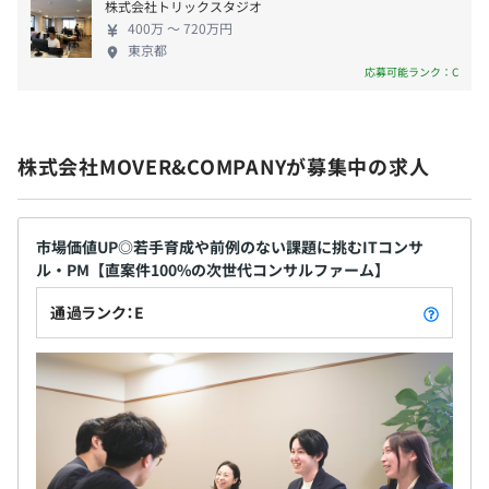
昇給査定：年2回（10月・3月）
る環境が整っています。
株式会社トリックスタジオ
400万 〜 720万円
東京都
支援領域は、企画立案や技術選定といった最上流から開
応募可能ランク：C
発・運用保守に至るまで非常に幅広く、一気通貫でプロジ
社会保険完備（健康保険・厚生年金加入・雇用保険・労災
ェクトに関わることができます。個人の希望や得意分野を
保険）
伸ばすことはもちろん、未経験の領域へ新たに挑戦するこ
◎団体保険加入（死亡、入院）
とも歓迎しています。また、評価面では絶対評価を軸とし
株式会社MOVER&COMPANYが募集中の求人
た半期ごとの制度を採用しており、成果しだいでスピーデ
ィーな昇進が可能です。実際に若手リーダーも数多く誕生
しており、個々のキャリアプランに応じた柔軟な相談も受
市場価値UP◎若手育成や前例のない課題に挑むITコンサ
け付けています。
無期雇用
ル・PM【直案件100%の次世代コンサルファーム】
通過ランク：E
▍組織の文化と働きやすさ
わたしたちの組織は、役職や年齢の垣根を超えて自由に意
見を交わせる、フラットでオープンな風土を大切にしてい
6カ月（条件などの変更はありません）
ます。「手を挙げた人に機会をわたす」という文化が根付
いており、新規事業への参画や新しい役割への挑戦も積極
的に後押ししています。エンジニア、コンサルタント、事
業開発といった異なる専門性を持つメンバーが連携し、互