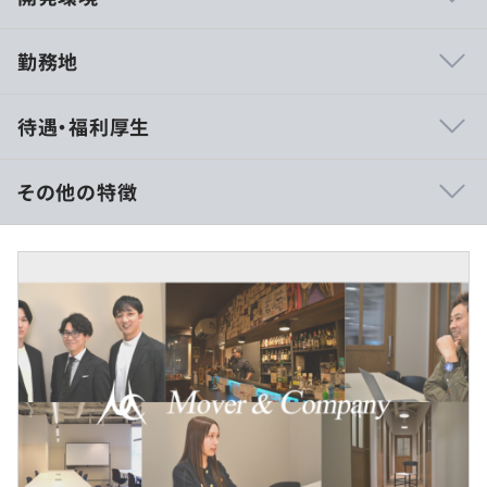
勤務地
◆代表直結の1on1で未来を共創する
待遇・福利厚生
少数精鋭だからこそ、代表自らが全社員と対話します。あ
なたが描くキャリアのビジョンを直接共有し、それを実現
するための環境や仕組みをスピーディーに構築。会社都合
その他の特徴
ではなく「あなたの未来」を起点に組織を動かします。
■賃金形態：月給制
◆制度を超えたオーダーメイドの働き方
■賃金の決定方法：当社規定により決定
産休・育休やリモートワークは、あくまで基本。当社の本
■月給：50.0万〜91.6万円（固定残業代を含む）
質は、個々のライフステージに合わせた柔軟な提案にあり
■基本給：37.7万～69.2万円
ます。「地方への移住」「急な帰省」「育児との両立」な
■固定残業代：12.3万～22.4万円（45時間分）※超過分は
ど、信頼関係を築いたメンバーの「声」を、わたしたちは
別途支給
これまでひとつひとつ形にしてきました。
■その他定額手当：0万円
※経験・能力を考慮のうえ、決定します。
◆次世代型ITコンサルとしての市場価値
案件の100%が直請け案件。AI・DX・事業開発といった最