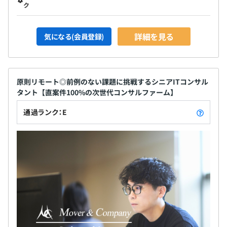
ク
詳細を見る
気になる(会員登録)
絶対評価をベースにした半期評価制度でスピード昇進も可
能です。
原則リモート◎前例のない課題に挑戦するシニアITコンサル
タント【直案件100%の次世代コンサルファーム】
通過ランク：E
5〜20人チームで対応しています。