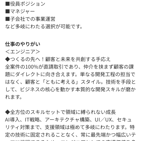
■役員ポジション
■マネジャー
■子会社での事業運営
など多岐にわたる選択が可能です。
仕事のやりがい
＜エンジニア＞
◆つくるの先へ！顧客と未来を共創する手応え
全案件の100%が直請取引であり、仲介を挟まず顧客の課
題にダイレクトに向き合えます。単なる開発工程の担当で
はなく、顧客と「ともに考える」スタイル。技術を手段と
して、ビジネスの核心を動かす本質的な開発スキルが磨か
れます。
◆全方位のスキルセットで領域に縛られない成長
AI導入、IT戦略、アーキテクチャ構築、UI／UX、セキュ
リティ対策まで、支援領域は極めて多岐にわたります。特
定の技術に固定されることなく、常に最先端かつ幅広いテ