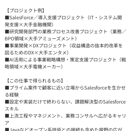
【プロジェクト例】
■SalesForce／導入支援プロジェクト（IT・システム開
発支援×大手金融機関）
■研究開発部門の業務プロセス改善プロジェクト（業務／
BPO領域×大手アミューズメント）
■事業開発×DXプロジェクト（収益構造の抜本的改革を
図るためのDX×大手エンタメ）
■AI活用による事業戦略構想・策定支援プロジェクト（戦
略領域×大手電機メーカー）
【この仕事で得られるもの】
■プライム案件で顧客に近い立場からSalesforceを生かせ
る経験
■設定や実装だけで終わらない、課題解決型のSalesforce
スキル
■上流工程やマネジメント、業務コンサルへ広がるキャリ
ア
■Javaなどオープン系技術との接続も含めた視野の広が