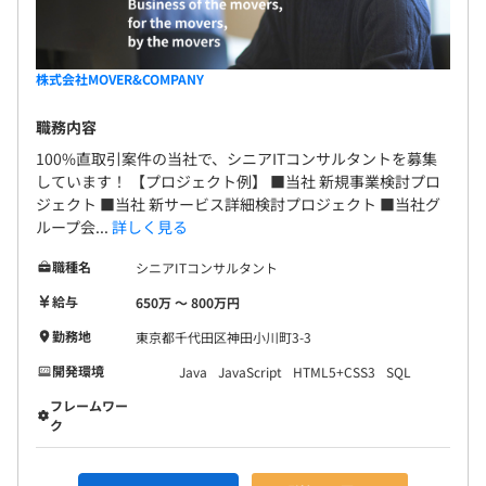
株式会社MOVER&COMPANY
職務内容
100%直取引案件の当社で、シニアITコンサルタントを募集
しています！ 【プロジェクト例】 ■当社 新規事業検討プロ
ジェクト ■当社 新サービス詳細検討プロジェクト ■当社グ
ループ会...
詳しく見る
職種名
シニアITコンサルタント
給与
650万 〜 800万円
勤務地
東京都千代田区神田小川町3-3
開発環境
Java
JavaScript
HTML5+CSS3
SQL
フレームワー
ク