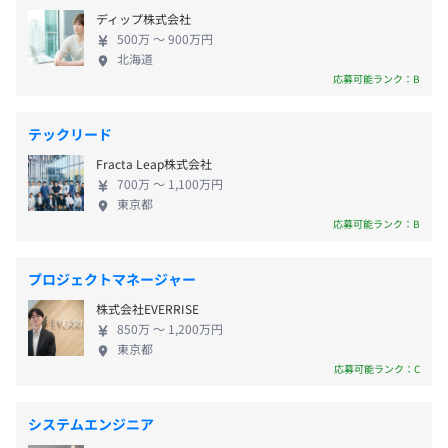
バックグラウンドを持つコンサルタントとともに働
■祝日
■JR「御茶ノ水駅」より徒歩7分
ディップ株式会社
ける環境です。ITコンサルの技術やノウハウを現場で
■年末年始休暇
500万 〜 900万円
直接学べるので、ITコンサルタントとしてのキャリア
■夏季休暇
北海道
相談の上、ご希望のマシンを支給いたします。
を築くこともできます。 ◆スペシャリストとして活
応募可能ランク：B
■年次有給休暇
躍できる 経営戦略・マーケティング戦略・人事戦略
■特別休暇（慶弔他）
といった上流から、業務構築・改善／システム導
■産休・育休・介護休（実績あり）
テックリード
入・運用といった下流までの一気通貫したサービス
プロジェクトごとに選択
Fracta Leap株式会社
を提供しており、幅広いフェーズで活躍していただ
700万 〜 1,100万円
けます。クライアントとの距離が近い環境で、需要が
東京都
高く専門的なソリューション経験を積み上げられる
応募可能ランク：B
■通勤手当（実費にて支給）
点も魅力です。スペシャリストとして技術を磨き、市
■時間外勤務手当
▍エンジニアの醍醐味
場価値を高められます。
プロジェクトマネージャー
当社の大きな特徴は、全案件が100%プライム契約である
ことです。間に他社を介さないため、クライアントが抱え
株式会社EVERRISE
る本質的な課題をダイレクトに吸い上げることができ、自
850万 〜 1,200万円
賞与：あり
東京都
分の技術がビジネスを動かしているという確かな手触り感
応募可能ランク：C
を得られます。また、社内のコンサルタントと密に連携す
るチーム体制を敷いているため、エンジニアは自身のコア
システムエンジニア
業務に集中し、技術者としての純度を保ちながら成長でき