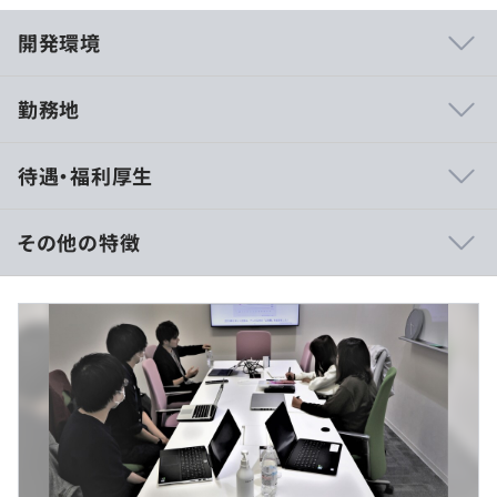
開発環境
勤務地
AIと人間の可能性を拡張する先進的環境
待遇・福利厚生
私たちの最大の自慢は、生成AI技術の黎明期から実用的な
プロダクト開発に取り組んできた先見性と実績です。
「エレメンタルラボ」は大手メディアにも掲載され、業界
その他の特徴
から注目を集めています。
当社代表は大手企業向けに「AI駆動社会における人材教
■賃金形態：月給制
育」をテーマにレクチャーを行うなど、技術だけでなく思
■賃金の決定方法：当社規定により決定いたします
想面でも業界をリードしています。
■月給：約30万円
・基本給：約18万円
コードレビューやドキュメント作成にAIツールを駆使し、
・固定残業代：30時間分、約7万円（超過分は別途支
エンジニアは創造的な価値創出に集中できる環境がありま
給）
す。私たち自身がAIと人間の理想的な協働モデルを日々実
・職能手当：5万円
践しています。