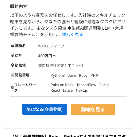
と専門性を持ったプロフェッショナルが集まっています。
職務内容
以下のような業務をお任せします。入社時のスキルチェック
開発チームの構成は以下の通りです：
結果を見ながら、あなたの強みと経験に最適なタスクにアサ
インします。 主なタスク領域 ◆生成AI関連開発 LLM（大規
生成AI/LLMスペシャリスト：2名
模言語モデル）を活用し...
詳しく見る
フルスタックエンジニア：3名
職種名
Webエンジニア
アプリケーションエンジニア：5名
このコンパクトな組織構造により、官僚的なプロセスやレ
給与
400万円 〜
イヤーが少なく、迅速な意思決定と実行が可能です。
勤務地
東京都渋谷区東１丁目４−１
アイデアから実装までのサイクルが短く、エンジニア一人
開発環境
Python3
Java
Ruby
PHP
ひとりが大きな裁量と責任を持って開発に携われる環境で
す。
フレームワー
Ruby on Rails
TensorFlow
Vue.js
ク
React Native
Next.js
また、当社代表はJEITAでの講演など外部活動も行い、業
界有識者や専門家とのネットワークを持っています。
詳細を見る
気になる(会員登録)
IPO経験を持つ技術顧問も参画しており、社内の人数以上
の知見とリソースにアクセスできる体制を整えています。
【AI／最先端技術】Ruby、Pythonなんでも書けるフルスタ