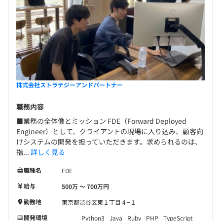
これがエレメンタルラボの開発を支える信念であり、AIネ
イティブ時代のエンジニア育成における当社の独自の価値
提案です。
「非認知能力×技術スキル」の両輪で成長する環境
当社の教育体制は、当社代表が大手企業向けに提供してい
株式会社ストラテジーアンドパートナー
る「AI駆動社会における人材教育」のエッセンスを
職務内容
活用した独自アプローチが特徴です。
自社開発の「エレメンタルラボ」を活用し、技術スキルと
■業務の全体像とミッション FDE（Forward Deployed
非認知能力の両面からエンジニアの成長を支援していま
Engineer）として、クライアントの現場に入り込み、顧客向
けシステムの開発を担っていただきます。求められるのは、
す。
指...
詳しく見る
入社時のスキルチェックをもとに個別最適化された技術習
職種名
FDE
得プランを策定。
給与
500万 〜 700万円
「ティーチング」「コーチング」「トレーニング」の3つ
のアプローチで効果的な成長を促進します。
勤務地
東京都渋谷区東１丁目４−１
開発環境
Python3
Java
Ruby
PHP
TypeScript