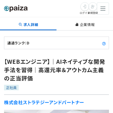
ログイン
新規登録
求人詳細
企業情報
転職・キャリア
未経験転職
求人検索
通過ランク：D
新卒就活
求人検索
インタビュー
【WEBエンジニア】｜AIネイティブな開発
学習
求人検索
インタビュー
転職成功ガイド
手法を習得｜高還元率＆アウトカム主義
本選考
スキルチェック
講座一覧
の正当評価
転職成功ガイド
転職エージェント
ゲーム・マンガ
インターン
プログラミング言語
正社員
問題集
メディア
SQL
4択課題
株式会社ストラテジーアンドパートナー
新卒エージェント
paizaとは？
Tech Team Journal
評価結果一覧
ナレッジ