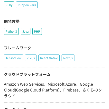
Ruby
Ruby on Rails
開発言語
Python3
Java
PHP
フレームワーク
TensorFlow
Vue.js
React Native
Next.js
クラウドプラットフォーム
Amazon Web Services、Microsoft Azure、Google
Cloud(Google Cloud Platform)、Firebase、さくらのク
ラウド