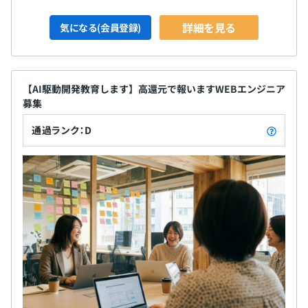
詳細を見る
気になる(会員登録)
【AI駆動開発教育します】高還元で報いますWEBエンジニア
募集
チームの雰囲気は、真剣さと遊び心が絶妙に共存していま
通過ランク：D
す。技術的な議論は徹底的に行う一方で、イベントもあ
り、
学びと楽しさを両立。リモートが基本でありながら、距離
を感じさせないコミュニケーションを実現しています。
特筆すべきは「心理的安全性」の高さです。誰もが自由に
質問や意見を述べられる環境があり、
「わからない」と言える文化を大切にしています。
経験の差よりもアイデアの質が評価され、ジュニアエンジ
ニアの斬新な提案が採用されることも珍しくありません。