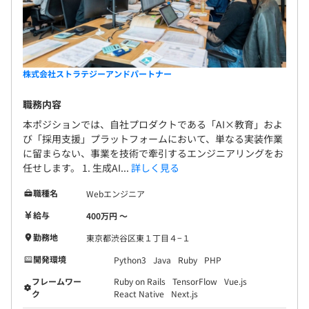
プロジェクトごとに選択
株式会社ストラテジーアンドパートナー
職務内容
本ポジションでは、自社プロダクトである「AI×教育」およ
び「採用支援」プラットフォームにおいて、単なる実装作業
に留まらない、事業を技術で牽引するエンジニアリングをお
任せします。 1. 生成AI...
詳しく見る
Docker、Terraform、AWS CloudFormation、Ansible、
職種名
Webエンジニア
OpenStack、Kubernetes、Amazon ECS、Amazon
Elastic Kubernetes Service、Amazon CloudWatch
給与
400万円 〜
勤務地
東京都渋谷区東１丁目４−１
開発環境
Python3
Java
Ruby
PHP
BigQuery、Elasticsearch、Apache Hadoop、Apache
フレームワー
Ruby on Rails
TensorFlow
Vue.js
ク
React Native
Next.js
Spark、Keras、PyTorch、pandas、scikit-learn