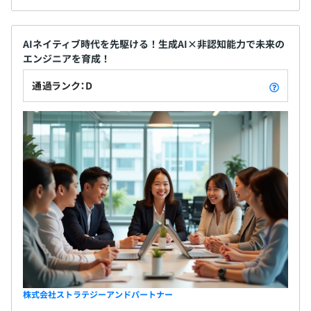
方、「非認知能力」や「チームへの貢献」などは人間の目
で丁寧に評価します。
AIネイティブ時代を先駆ける！生成AI×非認知能力で未来の
期末ごとの「スキルマップ」更新では、技術スキルと非認
エンジニアを育成！
知能力の成長度合いを可視化。
短期的な成果だけでなく、長期的な市場価値向上の観点か
通過ランク：D
らもキャリアを評価します。
評価結果は透明性高く共有され、「次に何を伸ばすべき
か」という成長視点での
建設的なフィードバックをAIと人間両方からしていくこと
を重視しています。
少数精鋭で凝縮された専門性と意思決定の速さ
当社は現在10名程度の少数精鋭組織で、少人数ながら
も、元大手企業のエンジニア、スタートアップ出身者、
株式会社ストラテジーアンドパートナー
研究者バックグラウンドを持つメンバーなど、多様な経験