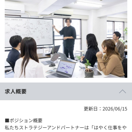
イベント・セミナー
paiza times
再チャレンジ結果一覧
リファレンス
インタビュー
note
就活成功ガイド
プラン
個人向けプラン
法人向けプラン
学校向けプラン
求人概要
契約内容・クーポン
更新日：2026/06/15
■ポジション概要
私たちストラテジーアンドパートナーは「はやく仕事をや