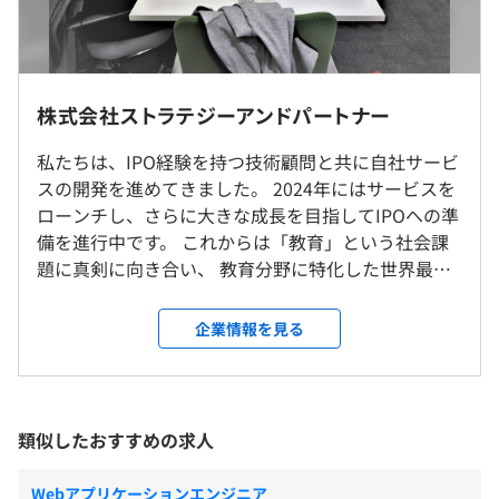
※売上に対する還元率は60％程度
リモートワークを基本としながらも、AIツールを活用した
効果的なコミュニケーション環境で、チームの一体感と心
理的安全性を両立。「成果」で評価する真の結果主義を実
践し、短時間で質の高い成果を出せるエンジニアが正当に
株式会社ストラテジーアンドパートナー
フルリモートで成果を追求
評価される文化があります。
（※
想定年収
は年収提示額を保証するものではありません）
当社は現在フルリモートを基本としておりますが、
私たちは、IPO経験を持つ技術顧問と共に自社サービ
クライアントワークの場合は関東近辺に在住しているほう
スの開発を進めてきました。 2024年にはサービスを
がよいかと思います。
ローンチし、さらに大きな成長を目指してIPOへの準
10:00～19:00
備を進行中です。 これからは「教育」という社会課
非認知能力×生成AIによる次世代エンジニア育成プラット
月に1〜2回程度のオフラインミーティングを東京オフィ
休憩時間：12:00〜13:00（60分）
題に真剣に向き合い、 教育分野に特化した世界最大
フォーム
ス（渋谷区）で実施することがありますが、自由参加で
平均残業時間：平均10時間／月
級のプラットフォーム構築に挑戦しています！ ＜＜
「エレメンタルラボ」は、AIネイティブ時代を生き抜くエ
す。
仕事内容＞＞ ■■■AIアダプティブラーニング開発
ンジニアに必須となる
企業情報を見る
事業 エレメンタルラボ AIエージェントがITエン
「非認知能力」の開発にフォーカスした教育プラットフォ
オフィスに縛られない自由な働き方で、場所に関係なく成
ジニアをトレーニングしていく仕組みです。急速に変
ームです。
果を最大化できる環境を目指してます。
◇ 週休2日制（土・日／社内カレンダーに準ずる ※年4
化するIT環境において、生き残るために必要なスキル
当社の代表取締役である榊原が、大企業向けに「AI駆動社
回程度土曜出社あり）
は「読解力」「推論力」「計算力」「整理力」とい
会における人材教育」として講演を行ってきた知見と思想
類似したおすすめの求人
就業場所の変更範囲
◇ 祝日
ったキャッチアップ能力です。技術の陳腐化が早いIT
を結集した、
＜雇入時＞
◇ 夏季休暇・年末年始休暇（一部計画年休）
業界では、新たな技術を迅速に理解する力が求めら
他社にはない独創的なサービスとして開発されました。
Webアプリケーションエンジニア