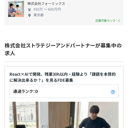
株式会社フォーミックス
力向上だけでなく、チームでの協働やイノベーション創出
◇ 各種社会保険完備（健康・厚生年金・労災・雇用）
450万 〜 600万円
にも及んでいます。
◇ あんしん財団
東京都
応募可能ランク：C
当社代表は、JEITAのアイデアソンをはじめとする業界イ
ベントでもAI時代の教育をテーマに講演を行い、
このアプローチの重要性を発信。大手IT企業の人材育成プ
無期雇用
株式会社ストラテジーアンドパートナーが募集中の
ログラムにも同様の思想が取り入れられるなど、
求人
業界全体に影響を与えています。
開発チームの挑戦と成果
試用期間あり：3カ月
エレメンタルラボの開発では、多分野の知見をAI技術と融
React×AIで開発。残業30h以内・経験より「課題を本質的
合させる挑戦がありました。
に解決出来るか？」を見るFDE募集
開発チームは単なるエンジニアリングだけでなく、「AIと
通過ランク：D
人間の共進化」という哲学的テーマに向き合いながら実装
を進めています。
「技術は変わっても、人間の本質的な強みを磨き続けるこ
と」—