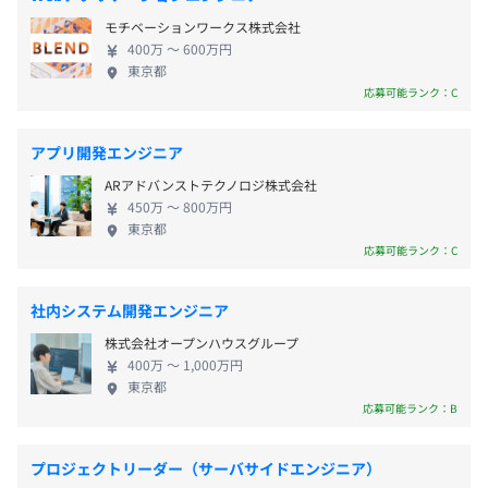
本社及び都内近郊クライアント先
◇ 有給休暇
れます。当社のエンジニアだからこそ可能な技術力を
＜変更範囲＞
モチベーションワークス株式会社
◇ 慶弔休暇
活かし、クライアント拡大に注力しています。 使用
技術的特徴と革新性
400万 〜 600万円
本社及び都内近郊クライアント先
技術例: Go、React ■■■受託開発 卸売業やエネル
最新のLLM（大規模言語モデル）技術を活用した対話型学
東京都
ギー産業を対象に、社内でWEBシステムの開発を行
習システムを核に、
応募可能ランク：C
受動喫煙防止措置に関する事項
っています。機能追加や新規開発など、多種多様な案
ユーザーを分析する独自アルゴリズムを実装。
・従業員に対する受動喫煙対策：あり
◇ 通勤手当（3万円迄／月）
件が同時進行中です。各プロジェクトでは、担当者の
これにより、学力では測れない非認知能力を可視化し、
アプリ開発エンジニア
対策内容：敷地内禁煙
◇ 資格手当（1万円～／月）
スキルレベルに応じたタスクを割り振り、効率的な
個々のエンジニアに最適化された成長プログラムを提供し
ARアドバンストテクノロジ株式会社
開発体制を構築しています。 使用技術例: Go、
ています。
450万 〜 800万円
React、MySQL、Next.js ■■■DXコンサルティング
東京都
旅行業向けにバックオフィスの自動化コンサルティ
特にITエンジニア向けにカスタマイズされたモデルは、技
応募可能ランク：C
ングをしています。 目指すべき姿はAIエージェント
術的コミュニケーションの特性を深く理解し、
JR渋谷駅より徒歩5分
が全ての窓口となり、処理を抽象化。 人間はホスピ
単なる知識習得ではなく、AIが普及する時代に「人間にし
銀座線表参道駅より徒歩10分
◇ 賞与年1回（8月）
社内システム開発エンジニア
タリティ向上に集中するという高付加価値のプラッ
かできない価値」を高めることを目指しています。
株式会社オープンハウスグループ
トフォームを構築します。 使用技術例: Claudcode
400万 〜 1,000万円
サービスの社会的インパクト
東京都
従来のプログラミング教育が「技術スキル」に偏重する
◇ 給与改定年1回（7月）
応募可能ランク：B
中、本サービスは「非認知能力」の重要性にいち早く着
目。
プロジェクトリーダー（サーバサイドエンジニア）
ITエンジニアの能力開発に貢献し、その効果は単なる技術