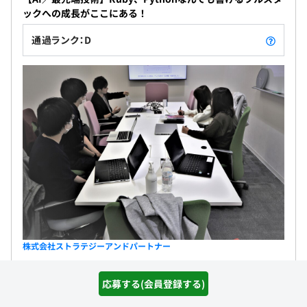
ックへの成長がここにある！
通過ランク：D
技術的バックグラウンドとしては、フルスタック開発
（Java, Go, Python, React）の経験に加え、2022年から
は生成AI技術の研究開発に注力。
GPT-3/4, Claude, LlamaなどのLLM活用プロジェクトをリ
ードしてきました。
特にLLMを活用した自律型エージェント開発と、能力向上
を支援するAIシステム開発に強みを持っています。
しかし、上司の最大の特徴は技術力だけでなく、エンジニ
アの「成長と自律」を重視するマネジメントスタイルにあ
株式会社ストラテジーアンドパートナー
ります。
職務内容
メンバーに細かく指示するのではなく、明確な目標設定と
応募する(会員登録する)
適切な裁量権付与により、
以下のような業務をお任せします。 スキルチェック結果を見