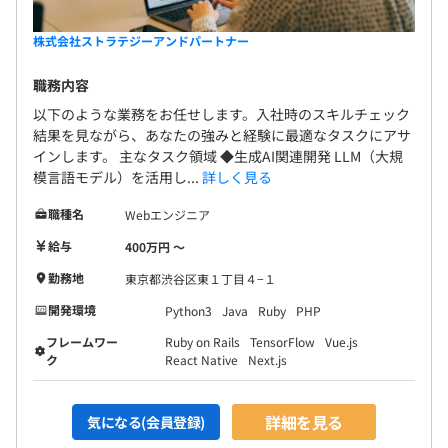
AIと人間が共に進化する未来を創造するという大きな志を
共有しながらも、
株式会社ストラテジーアンドパートナー
日々の開発は和気あいあいとした雰囲気で進められていま
職務内容
す。
技術と人間性の両面を大切にする、バランスの取れたチー
以下のような業務をお任せします。入社時のスキルチェック
結果を見ながら、あなたの強みと経験に最適なタスクにアサ
ム文化がここにあります。
インします。 主なタスク領域 ◆生成AI関連開発 LLM（大規
模言語モデル）を活用し...
詳しく見る
職種名
Webエンジニア
AIと人間の視点を融合させた多角的評価システム
給与
400万円 〜
当社の人事考課は「時間ではなく成果で評価する」という
勤務地
東京都渋谷区東１丁目４−１
理念のもと、
従来の一方向的評価ではなく、多角的な評価システムを構
開発環境
Python3
Java
Ruby
PHP
築しています。
フレームワー
Ruby on Rails
TensorFlow
Vue.js
ク
React Native
Next.js
最大の特徴は、AIデータ分析と人間の定性評価を組み合わ
せたハイブリッド型評価手法です。
詳細を見る
気になる(会員登録)
プロジェクト貢献度などの定量データをAIが分析する一