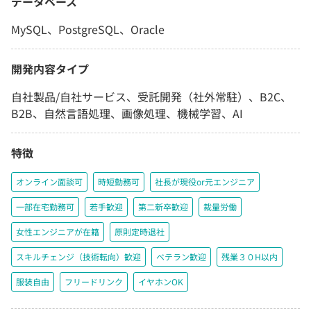
データベース
MySQL、PostgreSQL、Oracle
開発内容タイプ
自社製品/自社サービス、受託開発（社外常駐）、B2C、
B2B、自然言語処理、画像処理、機械学習、AI
特徴
オンライン面談可
時短勤務可
社長が現役or元エンジニア
一部在宅勤務可
若手歓迎
第二新卒歓迎
裁量労働
女性エンジニアが在籍
原則定時退社
スキルチェンジ（技術転向）歓迎
ベテラン歓迎
残業３０H以内
服装自由
フリードリンク
イヤホンOK