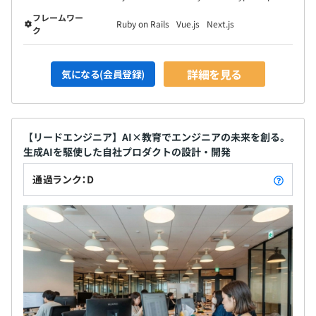
充実した成長支援制度も整備:
フレームワー
Ruby on Rails
Vue.js
Next.js
ク
有料API補助(年額30万円)
定期的なスキルアセスメント
詳細を見る
気になる(会員登録)
「一時的な『すごく良い』技術よりも、ずっと通用する
『良い』技術者」の育成を目指し、
AIがコードを書く時代に真に必要とされるエンジニアを育
【リードエンジニア】AI×教育でエンジニアの未来を創る。
成しています。
生成AIを駆使した自社プロダクトの設計・開発
通過ランク：D
【CPU】インテル Core i7-10750H
【GPU】NVIDIA GeForce GTX 1660 Ti
【メモリ】16GB
【SSD】512GB
【OS】Windows 10 Home