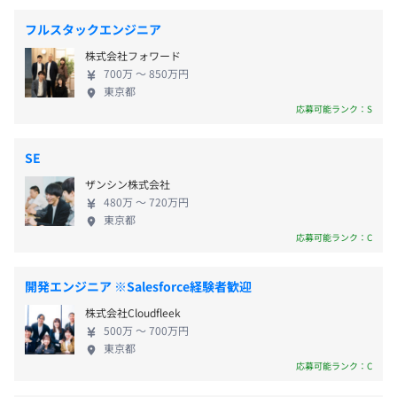
∟何の記念日かは不問！自分や家族の誕生日、推しのイベ
れ、デスクや椅子など自宅環境の整備に自由にご利用いた
や還元などにも注力しています。 ▼モバイル事業▼
ントやゲームの発売日などを休みにできます。
フルスタックエンジニア
だけます。
スマートフォン向けのコンテンツ配信サービスを中
・産前・産後休暇
東京メトロ 日比谷線・都営地下鉄 浅草線「東銀座駅」直
株式会社フォワード
心に楽曲配信のほか、通販サイト、ニュースサイ
・育児短時間措置
結
700万 〜 850万円
ト、ラジオ番組、スマートフォンアプリなど多彩な
・育児休業
東京都
東京メトロ 銀座線・丸の内線・日比谷線「銀座駅」A7出
コンテンツを提供しています。 ▼ライブ・イベント
応募可能ランク：S
・子の看護等休暇
口より徒歩4分
プロジェクトごとに選択、アジャイル、スクラム、ペアプ
事業▼ 「ネットとリアルの融合」を実現した、リア
・介護休暇
ロ
ルイベントの企画・運営しており、新しいエンタテ
・介護休業
SE
インメントの形を創出するAR/VR技術を活用したライ
など
ザンシン株式会社
ブ演出にも取り組んでいます。 ▼教育事業▼ 学校法
480万 〜 720万円
人角川ドワンゴ学園が運営する「N高等学校」「S高
東京都
等学校」と連携し、ネットの時代に合わせた学びの
応募可能ランク：C
場を提供しています。2024年12月末時点で「N高等
・テレワーク手当（月2万円支給 ※条件あり）
学校」「S高等学校」の生徒数は3万人を超え、日本
・通勤交通費手当（上限月5万円）
開発エンジニア ※Salesforce経験者歓迎
一の規模を誇ります。2025年4月には公益財団法人日
∟テレワーク対象者は原則対象外。ただし、業務指示にお
Terraform、Amazon CloudWatch
株式会社Cloudfleek
本財団と提携し、新しいオンラインの大学「ZEN大
ける出社時の交通費を別途支給します。
500万 〜 700万円
学」も開学しています。 ▼電子書籍関連事業▼ 総合
・育児手当（上限月5万円）
東京都
電子書籍ストア「BOOK☆WALKER」、WEB・アプリ
応募可能ランク：C
∟扶養の子の保育料を半額支給
マンガサービス「ニコニコ漫画」、読書管理サービ
・サブスク手当