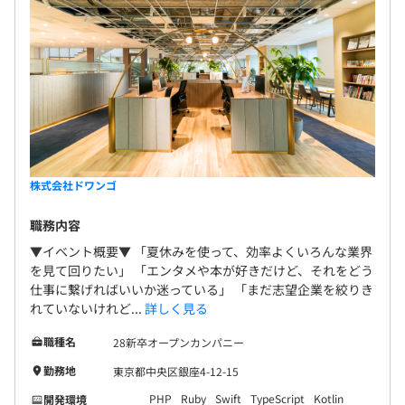
合〉・厚生年金保険、雇用保険・労災保険）
システムを構築するときのライブラリやフレームワークは
の共通認識があります。 エンジニアの裁量が大きく
もちろん、言語に至るまで各担当するチームに裁量があり
自由度も高い環境の中、自分の可能性にチャレンジ
ます。その技術や言語を利用する価値や理由が論理的に説
しませんか？
明でき、責任を果たすことができれば選択することができ
無期雇用
ます。そのため、システムで使われているのはGo、
TypeScript、Kotlin、Swift、Ruby、PHP、Scala、
Python、Erlang、Rust、C++など利用言語だけでも多く
存在します。
3カ月（期間中、待遇の変更はありません）
株式会社ドワンゴ
これは適材適所で選択した結果であり、例を挙げると配信
職務内容
基盤では耐障害性や実行スピードが求められるため
Erlang、Rust、C++が利用されていたりします。また、イ
▼イベント概要▼ 「夏休みを使って、効率よくいろんな業界
ンフラもオンプレミスのプライベートクラウドやAWSな
を見て回りたい」 「エンタメや本が好きだけど、それをどう
仕事に繋げればいいか迷っている」 「まだ志望企業を絞りき
どのパブリッククラウドなど使い分けています。このよう
れていないけれど...
詳しく見る
に、技術領域に関してもさまざまな経験を積むことができ
ます。
職種名
28新卒オープンカンパニー
勤務地
東京都中央区銀座4-12-15
PHP
Ruby
Swift
TypeScript
Kotlin
開発環境