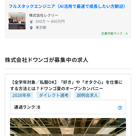
Elasticsearch
ス「読書メーター」などの開発・運営、国内外への
∟対象のサブスクを契約している場合、月額3千円を支給
フルスタックエンジニア（AI活用で最速で成長したい方歓迎）
電子書籍データの取次など行っています。そのほか、
・資格取得手当制度
株式会社レクリー
株式会社NTTドコモの「dマガジン」「dブック」な
500万 〜 800万円
どの電子書籍プラットフォームのシステム開発や運
東京都
用にも携わっています。 ▼技術・開発▼ KADOKAWA
応募可能ランク：A
グループにて運営するサービスのインフラ開発・運
賞与：年2回（6月・12月）
用や、ICTコンサルティング、働き方改革支援を手掛
※本人の成果に基づいて支給
けています。働き方改革を含めたDXの推進により、
※ご入社時期、個人の評価、会社の業績により夏季賞与・
企業文化として大きく掲げられるものとして「自由と裁量
株式会社ドワンゴが募集中の求人
優れたIPを安定的に創出し、様々な形で世界に届け
冬季賞与額が変動いたします。
と責任」があります。まず、エンジニアの勤務形は態基本
る「グローバル・メディアミックス with
的に裁量労働です。チームや一緒に働く人に共有合意がで
Technology」戦略のサポートをしています。 ◆もの
きていれば、出退勤の時間は決まっておらず柔軟な働き方
づくりが好きなエンジニア集団です！ 身の回りでも
【全学年対象／私服OK】「好き」や「オタク心」を仕事に
が可能です。ただし自由には責任が伴うので、求められる
する方法とは？ドワンゴ夏のオープンカンパニー
常に最適化・効率化に取り組んだり、業務外でWeb
昇給：年2回（6月・12月）
成果に対しアウトプットを出すことが必要です。これらの
2028年卒
ダイレクト選考
説明会求人
サービスやスマートフォンアプリを開発しているエ
※本人の能力・役割に基づいて評価
事柄以外でも、年齢や勤続年数に関係なく、誰でも行動に
ンジニアがたくさんいます。 自分で作ったサービス
通過ランク：B
対する経済的合理性の説明責任を果たせば、大きな仕事や
をデモしたところ好評を博し、そのまま社内で使わ
裁量を任せる文化があります。
れるようになったものもあります。 優秀なエンジニ
アとして活躍するためには「常に手を動かし、腕を
社会保険完備（健康保険〈関東ITソフトウェア健康保険組
そして、この文化は開発環境にも大きく影響しています。
磨き続けることが大切である」というメンバー全員