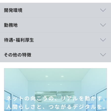
開発環境
勤務地
ドワンゴにはニコニコ事業や教育事業などさまざまな事業
待遇・福利厚生
があります。ニコニコ事業では動画や生放送、チャンネ
ル、イラストなどのユーザーサービスのほか、アカウント
基盤や決済基盤、映像配信基盤、など異なるレイヤーのシ
その他の特徴
ステムも多く存在してます。
教育事業はN高等学校で利用されている教務システムや、
月給25万～56万円
英語や数学だけでなくドワンゴエンジニアが監修した教材
別途残業代支給（みなし残業なし）
でプログラミングも学ぶことができる「ZEN Study」があ
ります。
さらに、これらのシステムには共通基盤からサーバサイ
ド、フロントエンド、iOS や Android などのクライアント
（※
想定年収
は年収提示額を保証するものではありません）
アプリケーションまでと技術領域は多岐にわたります。他