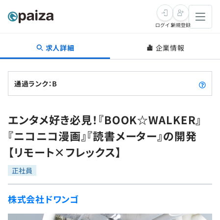
ログイン
新規登録
求人詳細
企業情報
転職・キャリア
未経験転職
求人検索
通過ランク：B
新卒就活
求人検索
インタビュー
エンタメ好き必見！『BOOK☆WALKER』
学習
求人検索
インタビュー
転職成功ガイド
『ニコニコ漫画』『読書メーター』の開発
本選考
スキルチェック
講座一覧
【リモート×フレックス】
転職成功ガイド
転職エージェント
ゲーム・マンガ
インターン
プログラミング言語
正社員
問題集
メディア
SQL
4択課題
株式会社ドワンゴ
新卒エージェント
paizaとは？
Tech Team Journal
評価結果一覧
ナレッジ