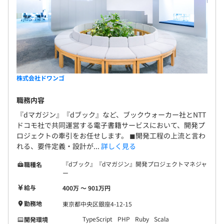
株式会社ドワンゴ
職務内容
『dマガジン』『dブック』など、ブックウォーカー社とNTT
ドコモ社で共同運営する電子書籍サービスにおいて、開発プ
ロジェクトの牽引をお任せします。 ◼︎開発工程の上流と言わ
れる、要件定義・設計が...
詳しく見る
『dブック』『dマガジン』開発プロジェクトマネジャ
職種名
ー
給与
400万 〜 901万円
勤務地
東京都中央区銀座4-12-15
TypeScript
PHP
Ruby
Scala
開発環境