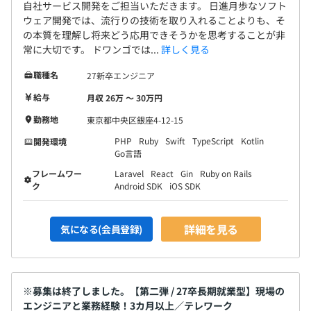
自社サービス開発をご担当いただきます。 日進月歩なソフト
ウェア開発では、流行りの技術を取り入れることよりも、そ
の本質を理解し将来どう応用できそうかを思考することが非
常に大切です。 ドワンゴでは...
詳しく見る
職種名
27新卒エンジニア
給与
月収 26万 〜 30万円
勤務地
東京都中央区銀座4-12-15
PHP
Ruby
Swift
TypeScript
Kotlin
開発環境
Go言語
フレームワー
Laravel
React
Gin
Ruby on Rails
ク
Android SDK
iOS SDK
詳細を見る
気になる(会員登録)
※募集は終了しました。【第二弾 / 27卒長期就業型】現場の
エンジニアと業務経験！3カ月以上／テレワーク