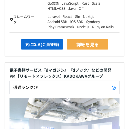
Go言語
JavaScript
Rust
Scala
■人事評価制度
HTML+CSS
Java
C＃
役割等級制度（グレード制度）に基づき、6月と12月に処
Laravel
React
Gin
Next.js
フレームワー
遇を決定しています。
Android SDK
iOS SDK
Symfony
ク
半年間での能力の成長を基本給に、期初および期中の目標
Play Framework
Node.js
Ruby on Rails
に対する成果や会社業績を賞与に結び付ける仕組みです。
詳細を見る
気になる(会員登録)
サービスの企画開発や広告企画営業などの現場最前線〜コ
ーポレートなどのバックオフィスまで、社内のありとあら
電子書籍サービス『dマガジン』『dブック』などの開発
ゆる部署がスピード感と裁量をもって各プロジェクトを推
PM【リモート×フレックス】KADOKAWAグループ
進しています。
通過ランク：F