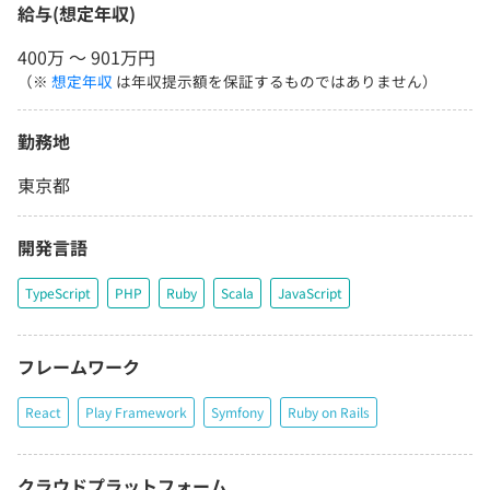
給与(想定年収)
400万 〜 901万円
（※
想定年収
は年収提示額を保証するものではありません）
勤務地
東京都
開発言語
TypeScript
PHP
Ruby
Scala
JavaScript
フレームワーク
React
Play Framework
Symfony
Ruby on Rails
クラウドプラットフォーム