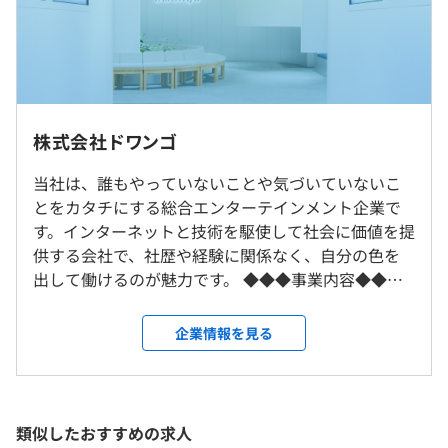
にも、AI・機械学習に関わる研究開発やプロダクトへの導
入、製品化をしている部署もあります。
フレックスタイム制（標準労働：8時間）
※専門型裁量労働制（1日8時間のみなし労働制）での採
業務としてこれらの幅広いプロダクトに企画や設計から構
用可能性あり
築、運用に至るまで携わっていただきます。
休憩時間：60分 ※昼食時間は業務の都合により各々の自
◎エンジニアは原則リモート勤務
株式会社ドワンゴ
主性に任せています
テレワーク開始以来、北海道から九州まで 全国各地に仲
平均残業時間：11.4時間／月
間が増えました！
当社は、誰もやっていないことや気づいていないこ
◆資格取得手当制度
とをカタチにする総合エンターテインメント企業で
社員自らのスキル向上を図ることを目的とし、会社が指定
す。インターネットと技術を駆使して社会に価値を提
就業場所の変更範囲
する対象資格を取得した方に対して、指定額の手当を支給
供する会社で、社歴や経験に関係なく、自分の色を
＜雇入時＞
・完全週休2日制（土・日）
します。
出して働けるのが魅力です。 ◆◆◆事業内容◆◆◆
本社、もしくはリモートワーク
・祝日
▼ニコニコ関連事業▼ 日本最大級の動画・生放送プ
＜変更範囲＞
・年次有給休暇（入社日より6日、3カ月経過後に15日付
ラットフォーム『ニコニコ動画』『ニコニコ生放
会社の定める就業場所
企業情報を見る
与、以降年20日）
送』をはじめとした、独自のコメント機能を使って
・年末年始休暇（12／29～1／4）
OSはMac、Windowsのいずれか。キーボードはJIS、 US
コミュニケーションを楽しむことができる様々なサ
・リフレッシュ休暇（年度ごとに2日間付与）
受動喫煙防止措置に関する事項
のいずれかを入社時にご希望を伺い、相談の上決定いたし
ービスを提供しています。2024年12月末時点の有効
・特別休暇（慶弔）
従業員に対する受動喫煙対策：屋内全面禁煙
ます。
会員数は10,324万人となっており、いまなお多くの
類似したおすすめの求人
・記念日休暇（年1回） ※要事前申請
※ テレワークの方は毎月2万のテレワーク手当が支給さ
ファンの方に支えられながら、クリエイターの支援