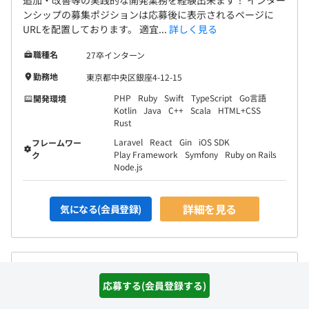
ンシップの募集ポジションは応募後に表示されるページに
URLを配置しております。 適宜...
詳しく見る
職種名
27卒インターン
勤務地
東京都中央区銀座4-12-15
PHP
Ruby
Swift
TypeScript
Go言語
開発環境
Kotlin
Java
C++
Scala
HTML+CSS
Rust
Laravel
React
Gin
iOS SDK
フレームワー
Play Framework
Symfony
Ruby on Rails
ク
Node.js
詳細を見る
気になる(会員登録)
KADOKAWAグループの業務系システムの開発・支援業務／
ソリューションアーキテクト【フルリモートOK】
応募する(会員登録する)