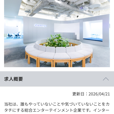
イベント・セミナー
paiza times
再チャレンジ結果一覧
リファレンス
インタビュー
note
就活成功ガイド
プラン
個人向けプラン
法人向けプラン
学校向けプラン
求人概要
契約内容・クーポン
更新日：2026/04/21
当社は、誰もやっていないことや気づいていないことをカ
タチにする総合エンターテインメント企業です。インター