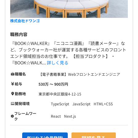
株式会社ドワンゴ
職務内容
『BOOK☆WALKER』『ニコニコ漫画』『読書メーター』な
ど、ブックウォーカー社が運営する各種サービスのフロント
エンド領域担当のお仕事です。 【担当プロダクト】 ・
『BOOK☆WALK...
詳しく見る
職種名
【電子書籍事業】Webフロントエンドエンジニア
給与
530万 〜 900万円
勤務地
東京都中央区銀座4-12-15
開発環境
TypeScript
JavaScript
HTML+CSS
フレームワー
React
Next.js
ク
詳細を見る
気になる(会員登録)