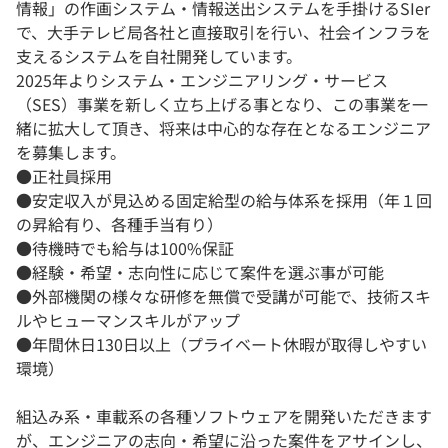
情報」の作画システム・情報送出システムを手掛けるSIer
で、大手テレビ局各社と直接取引を行い、社会インフラを
支えるシステムを自社開発しています。
2025年よりシステム・エンジニアリング・サービス
（SES）事業を新しく立ち上げる事となり、この事業を一
緒に拡大して頂き、将来は中心的な存在となるエンジニア
を募集します。
●正社員採用
●安定収入が見込める固定給型の給与体系を採用（年１回
の昇給有り、各種手当有り）
●待機時でも給与は100%保証
●経験・希望・志向性に応じて案件を選ぶ事が可能
●外部機関の様々な研修を無償で受講が可能で、技術スキ
ルやヒューマンスキルがアップ
●年間休日130日以上（プライベート休暇が取得しやすい
環境）
組込み系・車載系の各種ソフトウェアを開発いただきます
が、エンジニアの志向・希望に沿った案件をアサインし、