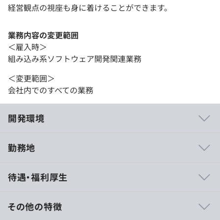
経営観点の視座も身に着けることができます。
業務内容の変更範囲
＜雇入時＞
組み込み系ソフトウェア開発関連業務
＜変更範囲＞
会社内でのすべての業務
開発環境
勤務地
＜自社開発製品＞
待遇・福利厚生
・地震津波作画システム
・緊急地震速報送出システム
・緊急文字送出システム
その他の特徴
・緊急災害情報送出システム