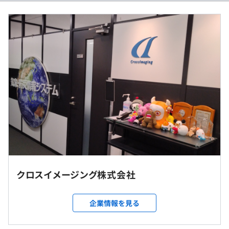
・緊急災害情報/自動音声合成システム
※年収400万～600万の事例の場合
■賃金形態：月給制
■賃金の決定方法：当社規定により決定
■月給：300,000円～550,000円（基本給）
【年収例】
・年収560万円／30代／係長（月給32万円＋各種手当＋賞
与（年2回））
・年収690万円／40代／課長（月給40万円＋各種手当＋賞
【開発環境例】
与（年2回））
① 組込みソフトウェア開発（例）
※賃金はあくまでも目安の金額であり、選考を通じて上下
OS：Linux、VxWorks
する可能性があります。
言語：C、C++
②車載向けソフトウェア開発（例）
※顧客先に常駐する場合があります。
OS：Linux
※常駐の場合、東京都、神奈川県がエリアとなります。
クロスイメージング株式会社
言語：C、C++、MATLAB
※在宅勤務・リモートワーク相談可（週2日リモート）
プラットフォーム：AUTOSAR"
（※
想定年収
は年収提示額を保証するものではありません）
企業情報を見る
＜勤務地詳細1＞
顧客先(品川)