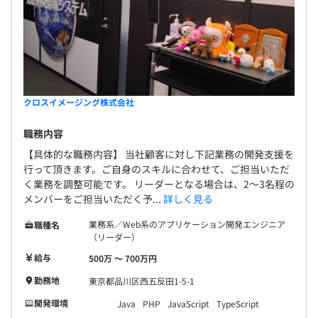
クロスイメージング株式会社
職務内容
【具体的な職務内容】 当社顧客に対し下記業務の開発支援を
行って頂きます。ご自身のスキルに合わせて、ご担当いただ
く業務を調整可能です。 リーダーとなる場合は、2～3名程の
メンバーをご担当いただく予...
詳しく見る
業務系／Web系のアプリケーション開発エンジニア
職種名
（リーダー）
給与
500万 〜 700万円
勤務地
東京都品川区西五反田1-5-1
開発環境
Java
PHP
JavaScript
TypeScript