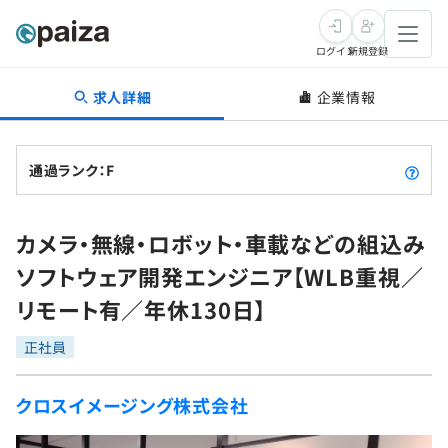
ログイン
新規登録
求人詳細
企業情報
転職・キャリア
未経験転職
求人検索
通過ランク：F
新卒就活
求人検索
インタビュー
カメラ・無線・ロボット・車載などの組込み
学習
求人検索
インタビュー
転職成功ガイド
ソフトウェア開発エンジニア【WLB重視／
本選考
スキルチェック
講座一覧
リモート有／年休130日】
転職成功ガイド
転職エージェント
ゲーム・マンガ
インターン
プログラミング言語
正社員
問題集
メディア
SQL
4択課題
クロスイメージング株式会社
新卒エージェント
paizaとは？
Tech Team Journal
評価結果一覧
ナレッジ