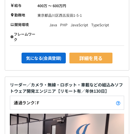
度、確定拠出年金制度の適応なし。その他の条件変更はあ
給与
400万 〜 600万円
りません。
勤務地
東京都品川区西五反田1-5-1
開発環境
Java
PHP
JavaScript
TypeScript
フレームワー
ク
詳細を見る
気になる(会員登録)
リーダー／カメラ・無線・ロボット・車載などの組込みソフ
トウェア開発エンジニア【リモート有／年休130日】
通過ランク：F