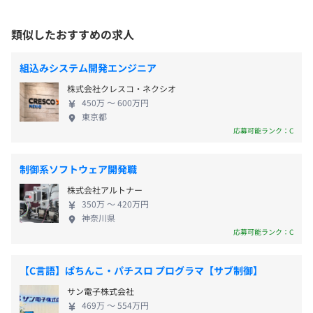
住所：東京都品川区
勤務地最寄駅：品川駅
・フレックスタイム制
類似したおすすめの求人
受動喫煙対策：屋内全面禁煙
コアタイム：11:00～16:00
フレキシブルタイム：6:00～11:00、16:00～22:00
＜勤務地詳細2＞
組込みシステム開発エンジニア
顧客先(新横浜)
株式会社クレスコ・ネクシオ
・平均的な勤務時間帯
住所：神奈川県横浜市
450万 〜 600万円
9:00～18:00
東京都
勤務地最寄駅：新横浜駅
※顧客先に常駐する場合は、常駐先の労働条件に準拠しま
応募可能ランク：C
受動喫煙対策：屋内全面禁煙
す。
変更の範囲：会社の定める事業所（リモートワーク含む）
※時短勤務の相談可
制御系ソフトウェア開発職
休憩時間：60分（11:30～13:30）
就業場所の変更範囲
株式会社アルトナー
平均残業時間：平均10時間／月
350万 〜 420万円
＜雇入時＞
神奈川県
顧客先、および自宅
応募可能ランク：C
＜変更範囲＞
会社の定める場所（テレワークを行う場所を含む）
・完全週休2日制（休日は土日祝日）
【C言語】ぱちんこ・パチスロ プログラマ【サブ制御】
・年間有給休暇4日～10日（下限日数は、入社直後の付与
サン電子株式会社
日数となります）
受動喫煙防止措置に関する事項
469万 〜 554万円