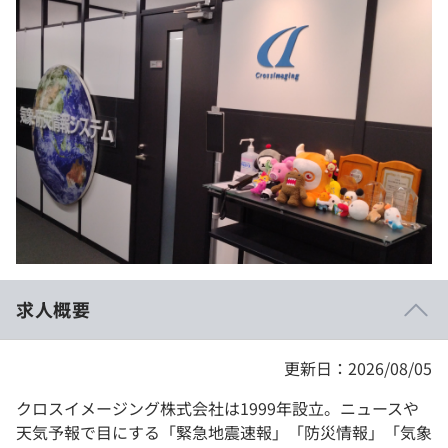
イベント・セミナー
paiza times
再チャレンジ結果一覧
リファレンス
インタビュー
note
就活成功ガイド
プラン
個人向けプラン
法人向けプラン
学校向けプラン
求人概要
契約内容・クーポン
更新日：2026/08/05
クロスイメージング株式会社は1999年設立。ニュースや
天気予報で目にする「緊急地震速報」「防災情報」「気象