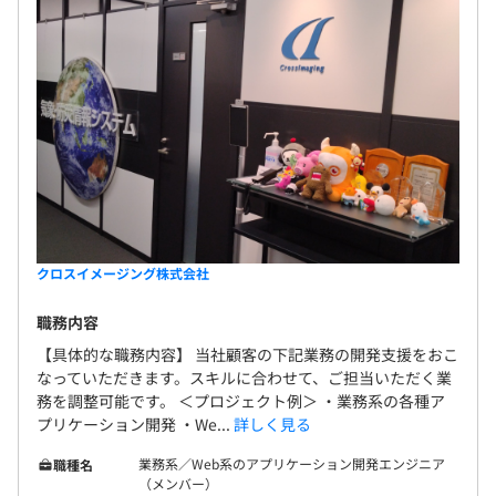
昇給：年1回
社会保険完備（健康保険・厚生年金加入、雇用保険・労災
保険）
クロスイメージング株式会社
職務内容
無期雇用
【具体的な職務内容】 当社顧客の下記業務の開発支援をおこ
なっていただきます。スキルに合わせて、ご担当いただく業
務を調整可能です。 ＜プロジェクト例＞ ・業務系の各種ア
プリケーション開発 ・We...
詳しく見る
3ヶ月
業務系／Web系のアプリケーション開発エンジニア
職種名
※試用期間中は、退職金制度、育児・介護短時間勤務制
（メンバー）