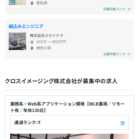
・夏季休暇、年末年始休暇
屋内禁煙
愛知県
・産前／産後休暇(取得実績あり)
応募可能ランク：D
・育児休暇(取得実績あり)
・介護休暇
組込みエンジニア
・時間休暇制度
JR山手線／五反田駅
株式会社スカイナラ
【年間休日日数130日】
400万 〜 800万円
神奈川県
■有給休暇は入社後3 ヶ月経過後に付与、10日～20日※
応募可能ランク：F
最大40日
クロスイメージング株式会社が募集中の求人
・通勤手当：通勤距離が2km以上対し26,000円限度で支
給
業務系・Web系アプリケーション開発【WLB重視／リモー
・退職金制度：補足事項なし
ト有／年休130日】
通過ランク：F
賞与：年2回