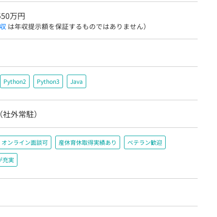
550万円
収
は年収提示額を保証するものではありません）
Python2
Python3
Java
（社外常駐）
オンライン面談可
産休育休取得実績あり
ベテラン歓迎
が充実