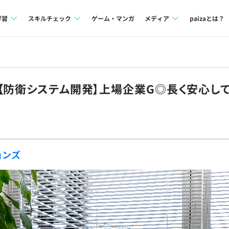
学習
スキルチェック
ゲーム・マンガ
メディア
paizaとは？
講座一覧
プログラミング言語
Tech Team Journal
問題集
SQL
paiza times
【防衛システム開発】上場企業G◎長く安心し
4択課題
評価結果一覧
note
ント
ナレッジ
再チャレンジ結果一覧
ミナー
リファレンス
ョンズ
プラン
ド
個人向けプラン
法人向けプラン
学校向けプラン