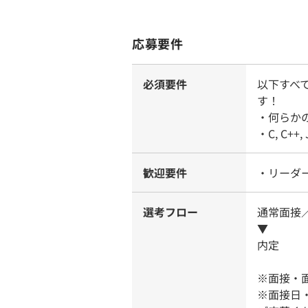
応募要件
必須要件
以下すべ
す！
・何らか
・C, C+
歓迎要件
・リーダ
選考フロー
通常面接
▼
内定
※面接・
※面接日