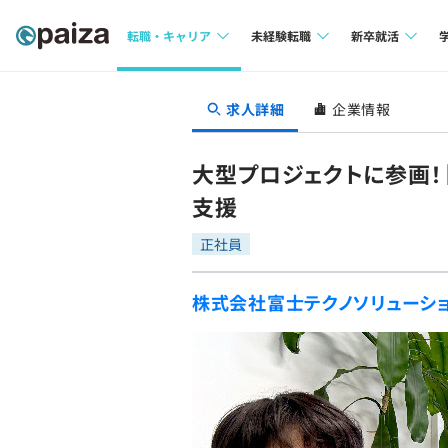
転職・キャリア
未経験転職
新卒就活
求人検索
求人検索
求人検索
求人詳細
企業情報
本選考
インタビュー
インタビュー
インターン
大型プロジェクトに参画！
転職成功ガイド
転職成功ガイド
支援
新卒エージェ
転職エージェント
正社員
イベント・セ
株式会社富士テクノソリューシ
インタビュー
就活成功ガイ