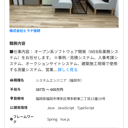
株式会社ヒラテ技研
職務内容
■仕事内容： オープン系ソフトウェア開発（WEB系業務シス
テム）をお任せします。 ※事例／見積システム、人事考課シ
ステム、オークションサイトシステム、建築施工現場で使用
する測量システム、営業...
詳しく見る
職種名
システムエンジニア（福岡市）
給与
387万 〜 600万円
勤務地
福岡県福岡市博多区博多駅東二丁目15番19号
開発環境
Java
JavaScript
TypeScript
フレームワー
Spring
Vue.js
ク