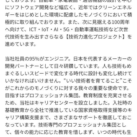
にソフトウェア開発など幅広く、近年ではクリーンエネル
ギーをはじめとした環境に配慮したモノづくりにおいて積
極的に取り組んでおります。また、次に見据える100周年
へ向けて、ICT・IoT・AI・5G・自動車運転技術など次世
代技術を生み出すさらなる【技術力進化プロジェクト】を
進めています。
当社社員の95%がエンジニア。日本を代表するメーカーの
開発パートナーとして日々研鑽しています。人も技術もめ
まぐるしいスピードで変化する時代に設計も変化し続けて
いかなければいけません。“いい技術者を育てること”こそ
がこれからのモノづくりに対する我々の重要な使命です。
目指すはプロフェッショナル集団。教育制度を充実させる
ため、当社はキャリアセンターを設立しました。入社時の
基礎教育から全社で推進している国家資格取得支援等のキ
ャリア構築支援まで、さまざまなサポートを徹底しておこ
なっています。技術専門のプロフェッショナル集団とし
て、個々の能力に応じた教育を惜しまず、いつの時代も生