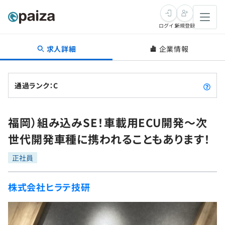
ログイン
新規登録
求人詳細
企業情報
転職・キャリア
未経験転職
求人検索
通過ランク：C
新卒就活
求人検索
インタビュー
福岡）組み込みSE！車載用ECU開発～次
学習
求人検索
インタビュー
転職成功ガイド
世代開発車種に携われることもあります！
本選考
スキルチェック
講座一覧
転職成功ガイド
転職エージェント
正社員
ゲーム・マンガ
インターン
プログラミング言語
問題集
株式会社ヒラテ技研
メディア
SQL
4択課題
新卒エージェント
paizaとは？
Tech Team Journal
評価結果一覧
ナレッジ