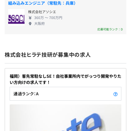
組み込みエンジニア（常駐先：兵庫）
います。 （フレックスタイム制度、住宅補助、各種
株式会社アソシエ
手当、出産・育児・介護の両立支援など多数）
360万 〜 700万円
大阪府
賞与：年2回（2024年度実績4.15カ月）
応募可能ランク：D
昇給：年1回（2025年度実績4.5%）
株式会社ヒラテ技研が募集中の求人
福岡）客先常駐なしSE！自社事業所内でがっつり開発やりた
社会保険完備（健康保険・厚生年金保険、雇用保険・労災
い方向けの求人です！
保険）
通過ランク：A
厚生年金基金（日本機械設計業厚生年金基金）
無期雇用