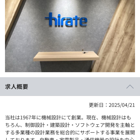
イベント・セミナー
paiza times
再チャレンジ結果一覧
リファレンス
インタビュー
note
就活成功ガイド
プラン
個人向けプラン
法人向けプラン
学校向けプラン
求人概要
契約内容・クーポン
更新日：2025/04/21
当社は1967年に機械設計にて創業。現在、機械設計はも
ちろん、制御設計・建築設計・ソフトウェア開発を主軸と
する多業種の設計業務を総合的にサポートする事業を展開
しております。自動車・家電製品・通信機器の設計を中心