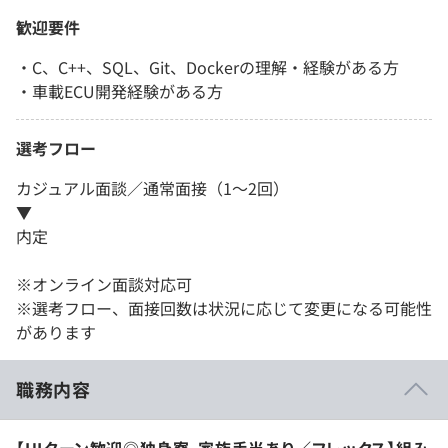
歓迎要件
・C、C++、SQL、Git、Dockerの理解・経験がある方
・車載ECU開発経験がある方
選考フロー
カジュアル面談／通常面接（1～2回）
▼
内定
※オンライン面談対応可
※選考フロー、面接回数は状況に応じて変更になる可能性
があります
職務内容
【UIターン歓迎◎独身寮、家族手当あり／フレックス】組み