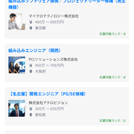
平均残業時間：平均20～30時間程度／月
組み込みソフトウェア開発／プロジェクトリーダー候補（民生
化する時代に設計も変化し続けていかなければいけ
機器）
ません。“いい技術者を育てること”こそがこれから
マイクロテクノロジー株式会社
のモノづくりに対する我々の重要な使命です。目指す
480万 〜 600万円
はプロフェッショナル集団。教育制度を充実させる
東京都
〈年間休日120日／年間有給休暇10日～20日 ※下限日数
ため、当社はキャリアセンターを設立しました。入
応募可能ランク：B
は入社半年経過後の付与日数〉
社時の基礎教育から全社で推進している国家資格取
・完全週休2日制（土・日）
得支援等のキャリア構築支援まで、さまざまなサポ
組み込みエンジニア（関西）
・祝日
ートを徹底しておこなっています。技術専門のプロフ
・夏季休暇
PCIソリューションズ株式会社
ェッショナル集団として、個々の能力に応じた教育
・年末年始休暇
450万 〜 700万円
を惜しまず、いつの時代も生き抜ける技術者を育て
大阪府
・GW
ます。 【技術領域】 Web・アプリケーション開発 メ
応募可能ランク：B
・フリープラン休日（2日）
カトロニクス設計 製品設計 建築・プラント設計・エ
コエネルギー 当社で働いている社員や社員の家族も
【名古屋】開発エンジニア（PG/SE候補）
豊かでなくてはいけません。ただ仕事をするだけの
株式会社アクロビジョン
会社ではつまらない。 もっと成長できる、毎日が充
・残業代（全額支給）
350万 〜 650万円
実している、そんな会社でありたい。ヒラテ技研に
愛知県
・通勤手当（交通費支給 ※上限3万5千円）
関わる人全てを豊かにするために、これからもヒラ
応募可能ランク：D
・家族手当（配偶者：1万5千円／子ども：第1子：5千円
テ技研は進化し続けていきます。 福利厚生、社内制
／第2子以降：2千円）
度の充実など、働きやすい環境づくりにも注力して