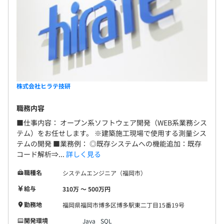
6カ月（期間中、条件の変更はありません）
株式会社ヒラテ技研
職務内容
■仕事内容： オープン系ソフトウェア開発（WEB系業務シス
テム）をお任せします。 ※建築施工現場で使用する測量シス
テムの開発 ■業務例： ◎既存システムへの機能追加：既存
コード解析⇒...
詳しく見る
職種名
システムエンジニア（福岡市）
給与
310万 〜 500万円
勤務地
福岡県福岡市博多区博多駅東二丁目15番19号
開発環境
Java
SQL