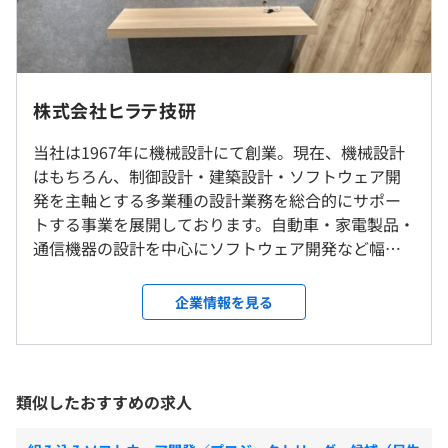
有
＜給与補足＞
※経験・スキルを考慮し決定します。
株式会社ヒラテ技研
■昇給：年1回（3月）
就業場所の変更範囲
■賞与：年2回（6月、12月）※過去実績4ヶ月分
当社は1967年に機械設計にて創業。現在、機械設計
＜雇入時＞
はもちろん、制御設計・建築設計・ソフトウェア開
福岡事務所、および自宅
発を主軸とする多業種の設計業務を総合的にサポー
＜変更範囲＞
トする事業を展開しております。自動車・家電製品・
会社の定める場所（テレワークを行う場所を含む）
通信機器の設計を中心にソフトウェア開発など幅広
（※
想定年収
は年収提示額を保証するものではありません）
く、近年ではクリーンエネルギーをはじめとした環
受動喫煙防止措置に関する事項
境に配慮したモノづくりにおいて積極的に取り組ん
企業情報を見る
屋内禁煙
でおります。また、次に見据える100周年へ向けて、
ICT・IoT・AI・5G・自動車運転技術など次世代技術
フレックスタイム制
を生み出すさらなる【技術力進化プロジェクト】を
〈標準的な勤務時間帯〉9:00～18:00
進めています。 当社社員の95%がエンジニア。日本
〈コアタイム〉10:00～15:00
類似したおすすめの求人
JR線／博多駅 徒歩5分
を代表するメーカーの開発パートナーとして日々研
休憩時間：60分
鑽しています。人も技術もめまぐるしいスピードで変