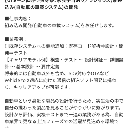
込み(自動車の車載システム)の開発
■仕事内容：
組み込み開発(自動車の車載システム)をお任せします。
■業務例：
◎既存システムへの機能追加：既存コード解析⇒設計・開
発⇒テスト
【キャリアモデル例】検査・テスト ～ 設計検証 ～ 詳細設
計 ～ 基本設計 ～ 要件定義
将来的には自動車以外も含め、SDV対応やOTAなど
Vehicle to X適応に向けた通信の組込ソフト開発に携わ
り、キャリアアップが可能です。
自動車という身近な製品の設計を行うため、実生活の中で
自分の携わった製品を見ることがやりがいに繋がります。
設計から評価、実機テストまで一連の業務がある為、自動
車業界で更なる上流フェーズでの活躍が見込める環境で
す。