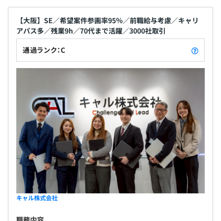
経験から活躍している先輩社員も多く、サポートし
ていく体制は万全です！社員一人ひとりを大切に
【大阪】SE／希望案件参画率95％／前職給与考慮／キャリ
アパス多／残業9h／70代まで活躍／3000社取引
し、風通しの良い社風の中で会社とともに成長して
いけるところが当社の魅力です！
無期雇用
通過ランク：C
6ヶ月
※試用期間中、雇用形態に変更はございません。
キャル株式会社
職務内容