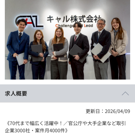
イベント・セミナー
paiza times
再チャレンジ結果一覧
リファレンス
インタビュー
note
就活成功ガイド
プラン
個人向けプラン
法人向けプラン
学校向けプラン
求人概要
契約内容・クーポン
更新日：2026/04/09
《70代まで幅広く活躍中！／官公庁や大手企業など取引
企業3000社・案件月4000件》