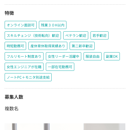
特徴
オンライン面談可
残業３０H以内
スキルチェンジ（技術転向）歓迎
ベテラン歓迎
若手歓迎
時短勤務可
産休育休取得実績あり
第二新卒歓迎
フルリモート制度あり
女性リーダー活躍中
服装自由
副業OK
女性エンジニアが在籍
一部在宅勤務可
ノートPC＋モニタ別途支給
募集人数
複数名