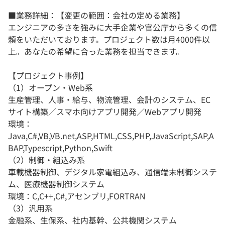
■業務詳細：【変更の範囲：会社の定める業務】
エンジニアの多さを強みに大手企業や官公庁から多くの信
頼をいただいております。プロジェクト数は月4000件以
上。あなたの希望に合った業務を担当できます。
【プロジェクト事例】
（1）オープン・Web系
生産管理、人事・給与、物流管理、会計のシステム、EC
サイト構築／スマホ向けアプリ開発／Webアプリ開発
環境：
Java,C#,VB,VB.net,ASP,HTML,CSS,PHP,JavaScript,SAP,A
BAP,Typescript,Python,Swift
（2）制御・組込み系
車載機器制御、デジタル家電組込み、通信端末制御システ
ム、医療機器制御システム
環境：C,C++,C#,アセンブリ,FORTRAN
（3）汎用系
金融系、生保系、社内基幹、公共機関システム