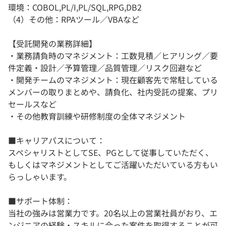
環境：COBOL,PL/I,PL/SQL,RPG,DB2
（4）その他：RPAツール／VBAなど
【受託開発の業務詳細】
・業務請負時のマネジメント：工数見積／ヒアリング／要
件定義・設計／予算管理／品質管理／リスク回避など
・開発チームのマネジメント：現在顧客先で常駐している
メンバーの取りまとめや、請負化、社内受託の提案、プリ
セールスなど
・その他教育訓練や研修制度の全体マネジメント
■キャリアパスについて：
スペシャリストとしてSE、PGとして従事していただく、
もしくはマネジメントとしてご活躍いただいている方もい
らっしゃいます。
■サポート体制：
当社の強みは営業力です。20名以上の営業社員がおり、エ
ンジニアの経験・スキルに合った案件を取得することが可