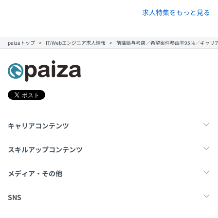
求人特集をもっと見る
paizaトップ
IT/Webエンジニア求人情報
前職給与考慮／希望案件参画率95％／キャリア
キャリアコンテンツ
転職・キャリア
未経験転職
新卒就活
スキルアップコンテンツ
学習
スキルチェック
マンガ・ゲーム
メディア・その他
Tech Team Journal
paiza times
note
SNS