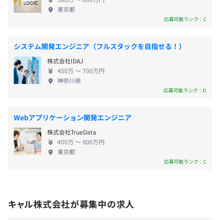
・夏季休暇
拠点数は国内16拠点、海外3拠点、そして売上高は前
東京都
・慶弔休暇
年度131％アップを含め13期連続成長を続けている当
応募可能ランク：C
・年間休日125日とは別に有給休暇取得奨励日5日あり
社。 社員数も2024年に2700名を突破し、今伸び盛り
（前年平均休日数136.9日）
の企業です。そんな私たちが目指すのは、常に挑戦を
システム開発エンジニア（フルスタックを目指せる！）
・産前・産後休暇
続け、この業界をリードしていく企業へと成長して
株式会社IDAJ
・育児休暇
いくこと。 そのために、社員の成長は会社に成長に
450万 〜 700万円
つながるという考えのもと、「良い会社をつくる、
神奈川県
社員が成長できる環境をつくる」という思いを実現
応募可能ランク：D
していきます。 そして常識や固定観念にとらわれ
通勤手当：全額支給
ず、これまで培ってきた実績と確かな技術力をさら
Webアプリケーション開発エンジニア
住宅手当：会社都合による赴任者が対象
に磨き、お客さまの課題解決に貢献する企業になり
株式会社TrueData
ます。 <> キャリアアップ制度として、学習サイトの
400万 〜 800万円
費用補助があります。皆さんの成長や学びたいという
東京都
意欲をサポートし、エンジニアとして適性・希望に
応募可能ランク：C
応じて幅広い業務に携われ、ご活躍いただける環境
年1回～複数回
が無限大です！ また、総合職は平均年齢も若く、お
互いにサポートし合いながらチームワークを活かし
キャル株式会社が募集中の求人
て仕事をしています！お客様、エンジニアさん双方
に喜んでいただけることがいちばんの魅力です。 未
健康保険、厚生年金保険、雇用保険、労災保険