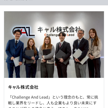
＜賃金内訳＞
■賃金形態：月給制
■賃金の決定方法：当社規定により決定
■月給：約40万〜60万円（固定残業代を含む）
■基本給：約36万～52万円
■固定残業代：20時間分、約5万～8万円（超過分は別途
支給）
＜給与補足＞
※経験・スキルをみて前職給与を最大限考慮し決定いたし
ます！
実際、年収が50万円～100万円アップしたメンバーも多
キャル株式会社
数います。
「Challenge And Lead」という理念のもと、常に挑
戦し業界をリードし、人も企業もより良い未来にす
就業場所の変更範囲