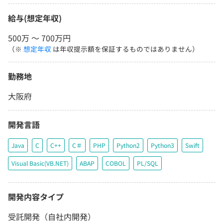
給与(想定年収)
500万 〜 700万円
（※
想定年収
は年収提示額を保証するものではありません）
勤務地
大阪府
開発言語
Java
C
C++
C＃
PHP
Python2
Python3
Swift
Visual Basic(VB.NET)
ABAP
COBOL
PL/SQL
開発内容タイプ
受託開発（自社内開発）