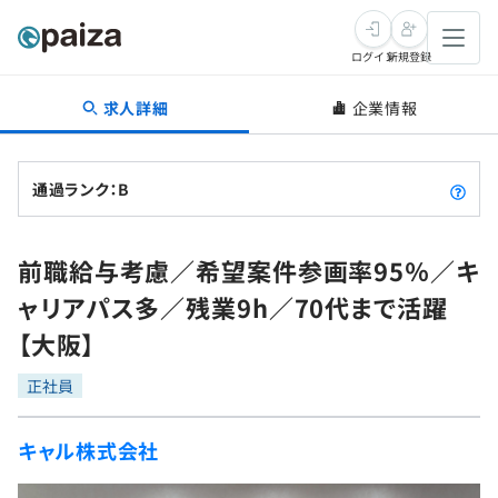
ログイン
新規登録
求人詳細
企業情報
転職・キャリア
未経験転職
求人検索
通過ランク：B
新卒就活
求人検索
インタビュー
前職給与考慮／希望案件参画率95％／キ
学習
求人検索
インタビュー
転職成功ガイド
ャリアパス多／残業9h／70代まで活躍
本選考
スキルチェック
講座一覧
【大阪】
転職成功ガイド
転職エージェント
ゲーム・マンガ
インターン
プログラミング言語
正社員
問題集
メディア
SQL
4択課題
キャル株式会社
新卒エージェント
paizaとは？
Tech Team Journal
評価結果一覧
ナレッジ