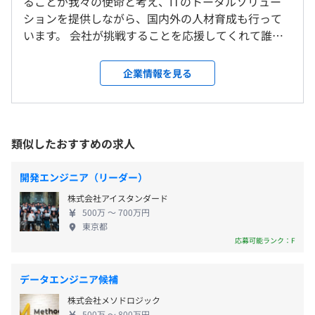
ることが我々の使命と考え、ITのトータルソリュー
＜雇入時＞
ションを提供しながら、国内外の人材育成も行って
大阪本社、および自宅
います。 会社が挑戦することを応援してくれて誰も
（※
想定年収
は年収提示額を保証するものではありません）
＜変更範囲＞
が活躍できる環境や制度のもとに、13期連続成長、
会社の定める場所（テレワークを行う場所を含む）
拠点や社員数も増え続け成長を続けています！ <IT関
企業情報を見る
連業を多彩に展開。トータルソリューションで創る
9:00～18:00 （所定労働時間：8時間0分）
受動喫煙防止措置に関する事項
新たな未来> 当社はコンサルティング・開発・システ
休憩時間：60分（12:00～13:00）
敷地内喫煙可能場所あり
ム構築・サポートなど、トータルソリューションを
平均残業時間：9.6時間／月
提供するIT事業をメインに、機電事業、海外企画事
類似したおすすめの求人
業、キャルITカレッジと多彩な事業を展開していま
す。 各種OSやプログラム言語、データーベース、イ
開発エンジニア（リーダー）
ンフラ関連、クラウド関連といった事業フィールド
Osaka Metro 御堂筋線 心斎橋駅 徒歩3分
株式会社アイスタンダード
完全週休2日制（休日は会社カレンダーによる）
の課題も、専門エンジニアの技術力によって解決。
Osaka Metro 四つ橋線 四ツ橋駅 徒歩6分
500万 〜 700万円
年間有給休暇10日～40日（下限日数は、入社半年経過後
海外の優秀なエンジニアを育成したり、国内での求
東京都
の付与日数となります）
職者の支援訓練校を運営したりと、多岐に渡る事業
応募可能ランク：F
年間休日日数125日
展開を行う企業へと成長中。 柔軟な開発を実現する
オーダーメイドの受託開発事業も好調で、多くのお
データエンジニア候補
・年末年始休暇
客さまからご支持とご依頼をいただき、社会に貢献
株式会社メソドロジック
・GW休暇
しています。 <IT業界をリードしていく企業へ> 現在
500万 〜 800万円