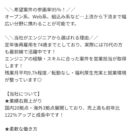
＼＼希望案件の参画率95％！／／
オープン系、Web系、組込み系など…上流から下流まで幅
広い分野に携わることが可能です。
＼＼当社がエンジニアから選ばれる理由／／
定年後再雇用を74歳までとしており、実際には70代の方
も最前線で活躍中です！
エンジニアの経験・スキルに合った案件を営業担当が取得
します！
残業月平均9.7h程度／転勤なし・福利厚生充実と就業環境
が整っています◎
【当社について】
★業績右肩上がり
国内20拠点・海外3拠点展開しており、売上高も前年比
122％アップと成長中です！
★柔軟な働き方