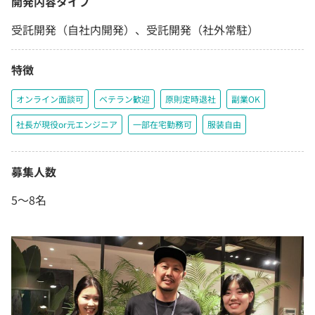
開発内容タイプ
受託開発（自社内開発）、受託開発（社外常駐）
特徴
オンライン面談可
ベテラン歓迎
原則定時退社
副業OK
社長が現役or元エンジニア
一部在宅勤務可
服装自由
募集人数
5〜8名