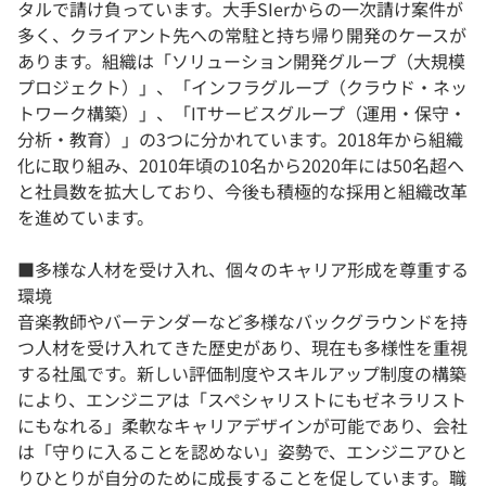
タルで請け負っています。大手SIerからの一次請け案件が
多く、クライアント先への常駐と持ち帰り開発のケースが
あります。組織は「ソリューション開発グループ（大規模
プロジェクト）」、「インフラグループ（クラウド・ネッ
トワーク構築）」、「ITサービスグループ（運用・保守・
分析・教育）」の3つに分かれています。2018年から組織
化に取り組み、2010年頃の10名から2020年には50名超へ
と社員数を拡大しており、今後も積極的な採用と組織改革
を進めています。
■多様な人材を受け入れ、個々のキャリア形成を尊重する
環境
音楽教師やバーテンダーなど多様なバックグラウンドを持
つ人材を受け入れてきた歴史があり、現在も多様性を重視
する社風です。新しい評価制度やスキルアップ制度の構築
により、エンジニアは「スペシャリストにもゼネラリスト
にもなれる」柔軟なキャリアデザインが可能であり、会社
は「守りに入ることを認めない」姿勢で、エンジニアひと
りひとりが自分のために成長することを促しています。職