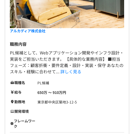
制度面では、コンサルティング導入による明確な評価制度
を確立。評価はビジネスラインとテクニカルラインの2軸
で実施され、スキルアッププログラムの整備を通じて、努
力が収入に反映される仕組みとなっています。
アルカディア株式会社
職務内容
PL候補として、Webアプリケーション開発やインフラ設計・
実装をご担当いただきます。 【具体的な業務内容】 ■担当
当社のエンジニア組織は、「ネクサステクノロジー本部」
フェーズ：顧客折衝・要件定義・設計・実装・保守 あなたの
と「ビジネスイノベーション本部」の2つの本部で構成さ
スキル・経験に合わせて...
詳しく見る
れています。
システム開発・技術支援からDX推進や新規サービス創出
職種名
PL候補
まで幅広い領域に携わることができ、経験・スキル・キャ
給与
650万 〜 910万円
リア志向を考慮して最適なチームへ配属します。
勤務地
東京都中央区築地3-12-5
また、将来的には組織を横断したキャリア形成や新たな領
域への挑戦も可能です。
開発環境
フレームワー
ク