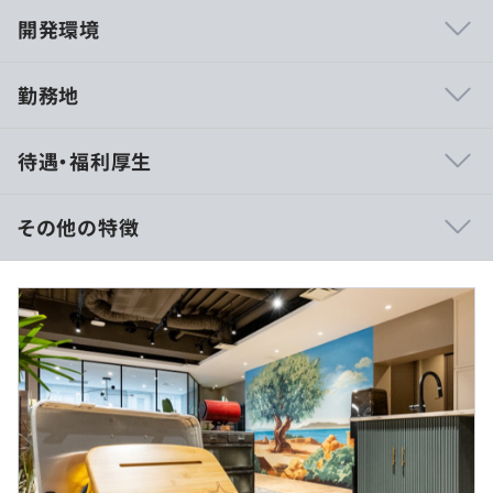
開発環境
勤務地
【個性が個性を生かす会社であれ】
待遇・福利厚生
当社は、「どんなタイプの人も働きやすく、居心地のよい
会社」であることを目指しています。
また、社員ひとりひとりが「いくつになっても成長をし続
その他の特徴
けよう」という意欲を持ち、実際に「物を直接つくり出せ
る力」を育むことを大切にしています。
（想定年収：786万円）
月給：562,000円
そのため、常に新しい知識や技術を吸収し、新しい事に積
基本給：351,000円
極的にチャレンジする姿勢を歓迎します。
専門職手当：150,000円
こうしたわたしたちの考えに賛同し、ともに成長してくだ
その他定額手当：61,000円
さる方からのご応募を心よりお待ちしております！
※試用期間：3ヶ月（試用期間中は正式雇用時と同じ条件
◎某ドラマにも使用されたデザイナーズオフィス
となります。）
◎資格取得を会社負担で全面支援