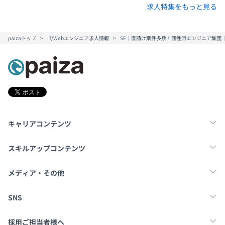
求人特集をもっと見る
paizaトップ
IT/Webエンジニア求人情報
SE｜直請け案件多数！個性派エンジニア集団
キャリアコンテンツ
転職・キャリア
未経験転職
新卒就活
スキルアップコンテンツ
学習
スキルチェック
マンガ・ゲーム
メディア・その他
Tech Team Journal
paiza times
note
SNS
X
Facebook
採用ご担当者様へ