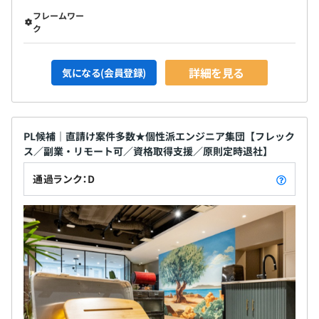
年ごとの契約とし、最長70歳まで就労が可能となりまし
フレームワー
ク
た。
詳細を見る
気になる(会員登録)
当社では、新規入社エンジニアの増加に対応し、新たな評
価制度とスキルアップ制度を構築しています。この制度設
PL候補｜直請け案件多数★個性派エンジニア集団【フレック
計においては、エンジニアのニーズに応えるため、社員の
ス／副業・リモート可／資格取得支援／原則定時退社】
意見を取り入れることを重要視しています。
通過ランク：D
キャリア形成については、エンジニアの希望に沿った形で
キャリアをデザインできる環境を目指しており、年齢を問
わず成長し続けることを推奨しています。個々のエンジニ
アが自身の成長を追求することを重視する企業文化があ
り、キャリアパスとしてスペシャリスト、ゼネラリストい
ずれの選択肢も用意されています。上位ポジションに空き
がない場合でも、キャリアを横方向に展開できる選択肢が
あります。