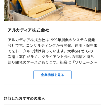
◎70歳まで働ける
◎ワーケーション
◎フレックスタイム制度あり
（※
想定年収
は年収提示額を保証するものではありません）
東京都渋谷区代々木1-11-2 フロンティア代々木4F《代々
また、当社での未経験スタートは、半数近くになります。
木ラボ》
アルカディア株式会社
キャリアもさまざま、いろいろな個性とITは相性よくハマ
◎リモート勤務可／転勤なし
りやすいため、自ずと技術も身に付きます。
社内もしくはお客様先での勤務となります。
アルカディア株式会社は1999年創業のシステム開発
9:00〜18:00
会社です。コンサルティングから開発、運用・保守ま
休憩時間：12:00〜13:00（60分）
でをトータルで請け負っています。大手SIerからの一
就業場所の変更範囲
平均残業時間：平均10時間／月
次請け案件が多く、クライアント先への常駐と持ち
＜雇入時＞
【案件例】
帰り開発のケースがあります。組織は「ソリューショ
東京本社
■基幹系インフラ設計、構築、運用、保守（卸売、不動
ン開発グループ（大規模プロジェクト）」、「イン
＜変更範囲＞
産、公共系、メーカーなど）
フラグループ（クラウド・ネットワーク構築）」、
会社が指定した場所（テレワークをおこなう場所を含む）
企業情報を見る
【年間休日123日】★5日以上の連続休暇OK！
■Webアプリケーション開発
「ITサービスグループ（運用・保守・分析・教
■完全週休2日制（土日祝）
■基幹系業務アプリケーションフレームワークの設計、構
育）」の3つに分かれています。2018年から組織化に
■年末年始休暇（5日）
受動喫煙防止措置に関する事項
築、運用、保守（卸売、物流系など）
取り組み、2010年頃の10名から2020年には50名超へ
■有給休暇（16日／入社半年後付与）
屋内原則禁煙（喫煙専用室設置）
■ローコードツールでの設計、開発（イントラマート、
と社員数を拡大しており、今後も積極的な採用と組
類似したおすすめの求人
■慶弔休暇
Webパフォーマー、kintone）
織改革を進めています。 ■多様な人材を受け入れ、
■設立記念日 （2月26日）