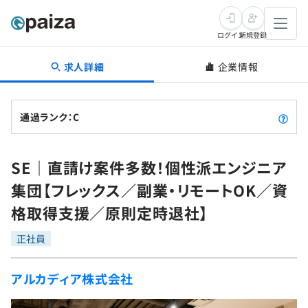
ログイン
新規登録
求人詳細
企業情報
転職・キャリア
未経験転職
求人検索
通過ランク：C
新卒就活
求人検索
インタビュー
SE｜直請け案件多数！個性派エンジニア
学習
求人検索
インタビュー
転職成功ガイド
集団【フレックス／副業・リモートOK／資
本選考
スキルチェック
講座一覧
格取得支援／原則定時退社】
転職成功ガイド
転職エージェント
ゲーム・マンガ
インターン
プログラミング言語
正社員
問題集
メディア
SQL
4択課題
アルカディア株式会社
新卒エージェント
paizaとは？
Tech Team Journal
評価結果一覧
ナレッジ