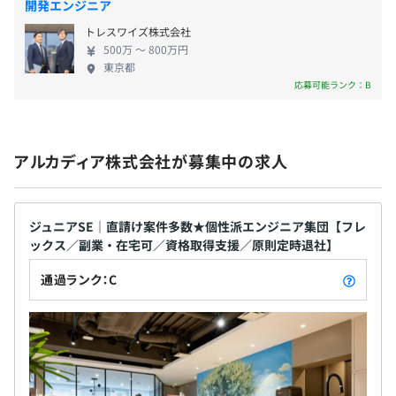
が可能です。
開発エンジニア
アの稼働率を11カ月に下げて、休暇や研修を受ける
昇給：年1回（7月）
■参画フェーズ：主に設計以降の工程から参画することが
トレスワイズ株式会社
時間を確保するなど、エンジニアが無理なく働き続
多いですが、スキルや希望に応じて要件定義フェーズから
500万 〜 800万円
けられる環境づくりに注力しています。 ■「人間ら
東京都
プロジェクトに加わることもあります。
しいITエンジニアリングを」追求する温かいチーム
応募可能ランク：B
ワーク 当社のスローガンである「人間らしい、ITエ
【働き方とプロジェクトアサイン】
社会保険完備（健康保険・厚生年金加入・雇用保険・労災
ンジニアリングを」という理念のもと、ロジカルな
■勤務形態：週2日出勤＋週3日リモートの体制も可能で
保険）
思考だけでなく、直感やひらめきといった「人間」
す。
◎ハイパー労災加入
アルカディア株式会社が募集中の求人
にしか持ちえない能力や「人間臭さ」を大切にして
■開発体制：業務はチーム開発が中心。常にメンバーと連
います。この理念は、クライアントとの信頼関係（過
携を取りながらプロジェクトを推進します。
去のプロジェクトでの実績が新規受注につながって
いる）だけでなく、社内のチームワークにも適用さ
ジュニアSE｜直請け案件多数★個性派エンジニア集団【フレ
【アサインについて】
無期雇用
ックス／副業・在宅可／資格取得支援／原則定時退社】
れています。バグの発見などメンタル的に厳しい状況
■希望尊重：ご自身のキャリアプランやスキルアップの方
になりがちなエンジニアという仕事において、互い
通過ランク：C
向性を考慮し、希望に沿ったプロジェクトにアサインしま
にフォローし合い、人間らしい関わりを持って仕事
す。
を進めることで、エンジニアを幸せにすることを目
■多様な機会：大手SIerとの取引により、幅広い技術分野
3カ月（試用期間中は正式雇用時と同じ条件となります）
指しています。 当社には、未経験からベテランまで
や業種のプロジェクトに挑戦できる機会があります。
幅広い人材が集結し、バラエティに富んだ人材が、
それぞれの個性を生かして業務をおこなっています。
【組織づくり】