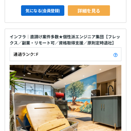
★安心のチーム体制／1人での常駐案件はありません！
詳細を見る
気になる(会員登録)
通常は3～5名のチーム編制ですが、10～15名（パートナ
ー含む）チームを組むこともあります。
インフラ｜直請け案件多数★個性派エンジニア集団【フレッ
クス／副業・リモート可／資格取得支援／原則定時退社】
通過ランク：F