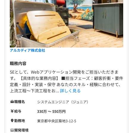
自分が自分らしく働けるような環境が当社にはあり
■長期にわたり活躍できる組織
ます。
エンジニアの稼働率を11カ月に設定し、研修や休暇のた
めの時間を確保しています。
■独自のペルソナを設定
当社では、エンジニアのライフステージを考慮した「アル
カディアン」という独自のペルソナを設定しています。
アルカディア株式会社
アルカディアンは「職人志向」「仲間志向」「バランス志
向」の3タイプに分類され、それぞれ属性や価値観が細か
職務内容
く設定されています。
SEとして、Webアプリケーション開発をご担当いただきま
このペルソナに基づき、ライフステージに応じた働き方を
す。 【具体的な業務内容】 ■担当フェーズ：顧客折衝・要件
選択できるよう、会社制度を継続的に見直しています。
定義・設計・実装・保守 あなたのスキル・経験に合わせて、
上流工程～下流工程をお...
詳しく見る
■制度の見直しについて
職種名
システムエンジニア（ジュニア）
副業の容認や週休3日制への対応など、「ダイバーシティ
計画」と呼ばれる働き方改革を推進しています。
給与
330万 〜 550万円
働き方改革の中でも、定年制の見直しに特に力を入れてい
勤務地
東京都中央区築地3-12-5
るため、「70歳まで働く」というスローガンのもと、60
開発環境
歳を超えたシニアエンジニア積極的に採用。60歳以降は5