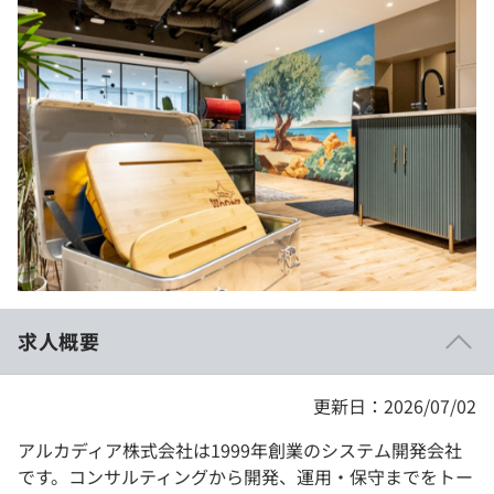
イベント・セミナー
paiza times
再チャレンジ結果一覧
リファレンス
インタビュー
note
就活成功ガイド
プラン
個人向けプラン
法人向けプラン
学校向けプラン
求人概要
契約内容・クーポン
更新日：2026/07/02
アルカディア株式会社は1999年創業のシステム開発会社
です。コンサルティングから開発、運用・保守までをトー