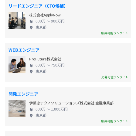
個々のキャリア形成を尊重する環境 音楽教師やバー
■誕生日休暇（家族・友達でも設定可）
リードエンジニア（CTO候補）
テンダーなど多様なバックグラウンドを持つ人材を
■リフレッシュ休暇（勤続年数に応じて付与／5年目5日
《本社》
株式会社ApplyNow
受け入れてきた歴史があり、現在も多様性を重視す
など）
・「築地駅」徒歩2分
相談の上、ご希望のマシンを支給いたします。
600万 〜 900万円
る社風です。新しい評価制度やスキルアップ制度の構
東京都
・「新富町駅」徒歩5分
築により、エンジニアは「スペシャリストにもゼネ
応募可能ランク：B
・「東銀座駅」徒歩7分
ラリストにもなれる」柔軟なキャリアデザインが可
能であり、会社は「守りに入ることを認めない」姿
■通勤手当
《代々木ラボ》
WEBエンジニア
コンピュータシステムに関するコンサルティングから設
勢で、エンジニアひとりひとりが自分のために成長
■通信費手当
・「代々木駅」徒歩5分
計、開発、運用まで、一連の工程に携われる環境です。
ProFuture株式会社
することを促しています。職人志向、仲間志向、バラ
■役職手当
・「南新宿駅」徒歩4分
特に、入社後まずはプログラム開発とテストを担当し、シ
600万 〜 750万円
ンス志向という3タイプのペルソナ「アルカディア
■職務手当
東京都
ステムの実現に向けて中心的な役割を果たしていただきま
ン」を設定し、各々が満足して長く働けるよう制度
応募可能ランク：A
■専門職手当
す。
を整備しています。 ■エンジニアが長く活躍できる
■ライフプラン手当
経験を積むことで、システムの企画・提案、設計といった
ライフステージに合わせた働き方 社員が長く活躍で
開発エンジニア
上流工程、さらには要件定義といった最上流工程にも挑戦
きるよう、各種制度の整備に積極的で、副業の可能
する機会があります。
伊藤忠テクノソリューションズ株式会社 金融事業部
化や週休3日制への対応といった「ダイバーシティ計
600万 〜 1,000万円
画」を進めています。特に、定年の見直しに力を入れ
賞与：年2回（7月・12月）
東京都
【案件の特徴】
ており、「70歳まで働く」をスローガンに、60歳を
応募可能ランク：B
■取引先：大手SIerからの1次請け案件が中心です。安定
超えたシニアエンジニアも積極的に採用し、最長70
した環境で、大規模かつ多様なプロジェクトに関わること
歳まで働ける制度を確立しています。また、エンジニ