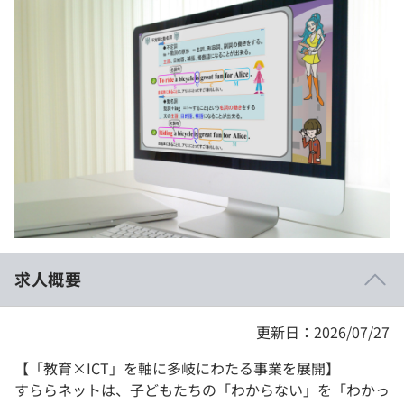
イベント・セミナー
paiza times
再チャレンジ結果一覧
リファレンス
インタビュー
note
就活成功ガイド
プラン
個人向けプラン
法人向けプラン
学校向けプラン
求人概要
契約内容・クーポン
更新日：2026/07/27
【「教育×ICT」を軸に多岐にわたる事業を展開】
すららネットは、子どもたちの「わからない」を「わかっ