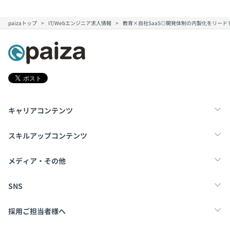
paizaトップ
IT/Webエンジニア求人情報
教育×自社SaaS◎開発体制の内製化をリード
キャリアコンテンツ
転職・キャリア
未経験転職
新卒就活
スキルアップコンテンツ
学習
スキルチェック
マンガ・ゲーム
メディア・その他
Tech Team Journal
paiza times
note
SNS
X
Facebook
採用ご担当者様へ