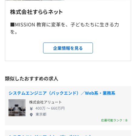
◎週2日までの在宅勤務が認められています！
株式会社すららネット
就業場所の変更範囲
相談の上、ご希望のマシンを支給いたします。
■MISSION 教育に変革を、子どもたちに生きる力
＜雇入時＞
◎働き方はある程度個人に裁量が任せられています！
を。
東京本社
《フレックスタイム制》
＜変更範囲＞
■コアタイム：10:00～16:00
本社以外の転勤なし
企業情報を見る
■1日の標準労働時間：8時間
プロジェクトごとに選択
休憩時間：60分 ※タイミングは業務の都合により個人の
裁量に任せられています
受動喫煙防止措置に関する事項
平均残業時間：平均20時間／月
敷地内禁煙（喫煙場所あり）
類似したおすすめの求人
システムエンジニア（バックエンド）／Web系・業務系
■完全週休2日制（土・日）
JR／東京メトロ銀座線 神田駅 徒歩7分
株式会社アリュート
■国民の祝日
東京メトロ千代田線 新御茶ノ水駅 徒歩7分
400万 〜 660万円
Terraform
■年次有給休暇
東京都
東京メトロ丸の内線 淡路町駅 徒歩6分
応募可能ランク：B
■その他の休暇（慶弔、GW、夏季、年末年始など）
都営新宿線 小川町駅 徒歩6分
※その他複数路線使用可