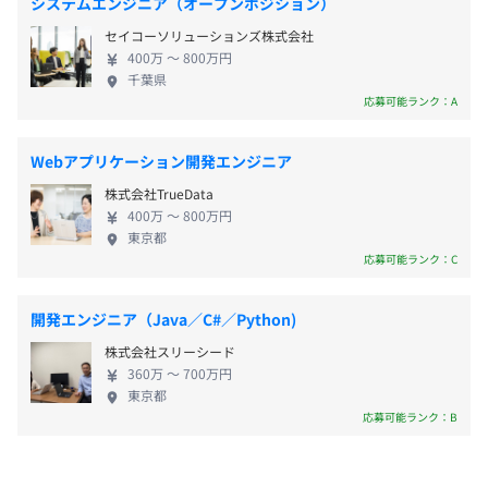
システムエンジニア（オープンポジション）
■全社：89名（※2025年10月時点）
◎女性エンジニアも複数名在籍しています！
セイコーソリューションズ株式会社
通勤交通費（全額支給）
400万 〜 800万円
千葉県
応募可能ランク：A
業績に応じた賞与支給あり
Webアプリケーション開発エンジニア
※会社利益が一定基準を満たした場合に支給いたします。
株式会社TrueData
400万 〜 800万円
東京都
応募可能ランク：C
昇給査定：年1回（4月）
開発エンジニア（Java／C#／Python)
株式会社スリーシード
360万 〜 700万円
東京都
社会保険完備（健康保険・厚生年金加入・雇用保険・労災
応募可能ランク：B
保険）
◎関東ITソフトウェア健康保険組合加入
◎健康保険組合の保養施設・サービス利用可