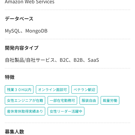
Amazon Web Services
データベース
MySQL、MongoDB
開発内容タイプ
自社製品/自社サービス、B2C、B2B、SaaS
特徴
残業３０H以内
オンライン面談可
ベテラン歓迎
女性エンジニアが在籍
一部在宅勤務可
服装自由
裁量労働
産休育休取得実績あり
女性リーダー活躍中
募集人数