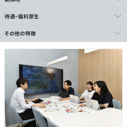
《主なサービス》
待遇・福利厚生
■AI×アダプティブラーニング『すらら』
（
https://surala.jp/service/about/
）
■AI×アダプティブラーニング『すららドリル』
その他の特徴
（
https://surala.jp/school/service/drill/
）
【想定年収500万～700万】
《その他サービス》
■賃金形態：月給制
■外国人向け日本語学習ICT教材『すらら にほんご』
■賃金の決定方法：経験・能力を考慮の上、当社規定によ
■海外初等・中等教育向け算数数学ICT教材『Surala
り決定いたします。
Math』
■月給：約34万〜47万円（固定残業代を含む）
■探究学習ICT教材『Surala Satellyzer』
・基本給：約25万～35万円
■認知特性別ICT教材『すらら漢字アドベンチャー』など
・固定残業代：45時間分、約9万～12万円（超過分は別途
支給）
■外部研修やセミナーなどの受講機会あり
■業務上必要な書籍は会社で購入
（※
想定年収
は年収提示額を保証するものではありません）