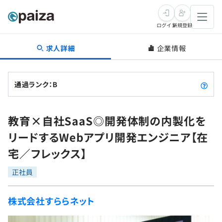
ログイン
新規登録
求人詳細
企業情報
転職・キャリア
未経験転職
求人検索
通過ランク：B
新卒就活
求人検索
インタビュー
教育×自社SaaS◎開発体制の内製化を
学習
求人検索
インタビュー
転職成功ガイド
リードするWebアプリ開発エンジニア【在
本選考
スキルチェック
講座一覧
宅／フレックス】
転職成功ガイド
転職エージェント
ゲーム・マンガ
インターン
プログラミング言語
正社員
問題集
メディア
SQL
4択課題
株式会社すららネット
新卒エージェント
paizaとは？
Tech Team Journal
評価結果一覧
ナレッジ