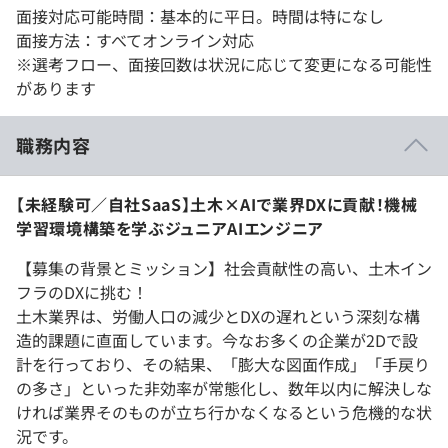
面接対応可能時間：基本的に平日。時間は特になし
面接方法：すべてオンライン対応
※選考フロー、面接回数は状況に応じて変更になる可能性
があります
職務内容
【未経験可／自社SaaS】土木×AIで業界DXに貢献！機械
学習環境構築を学ぶジュニアAIエンジニア
【募集の背景とミッション】社会貢献性の高い、土木イン
フラのDXに挑む！
土木業界は、労働人口の減少とDXの遅れという深刻な構
造的課題に直面しています。今なお多くの企業が2Dで設
計を行っており、その結果、「膨大な図面作成」「手戻り
の多さ」といった非効率が常態化し、数年以内に解決しな
ければ業界そのものが立ち行かなくなるという危機的な状
況です。