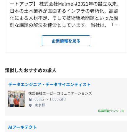
ートアップ】 株式会社Malmeは2021年の設立以来、
東京本社、および自宅
■図面コミュニケーションを円滑にし、設計ミスをなくす
（※
想定年収
は年収提示額を保証するものではありません）
日本の土木業界が直面するインフラの老朽化、高齢
＜変更範囲＞
『CiviLink』
化による人材不足、そして技術継承問題といった深
会社の定める場所（テレワークをおこなう場所を含む）
・照査作業の 進捗管理・取りこぼし防止
刻な課題の解決を使命としています。 当社は、「土
・設計更新情報の 共有・連携
木×AI」によるインフラDXを推進することで、日本
■専門業務型裁量労働制（1日8時間）
受動喫煙防止措置に関する事項
・図面判読AIによる業務プロセスの自動化
の土木業界を世界と戦える強さと魅力を持つ業界へ
企業情報を見る
フレックスタイム制度(コアタイムなし)
敷地内禁煙（喫煙場所あり）
・土木設計経験者による導入サポート・改善提案
と変革するために創業されました。 当社の事業の中
休憩時間：休憩60分 ※昼食時間は業務の都合により各々
核は2つの柱で構成されています。 1つは、土木技術
の自主性に任せています
者によるBIM/CIM支援を通じて、建設コンサルタント
平均残業時間：平均残業時間：40時間
やゼネコンの現場が抱える具体的な課題を解決する
類似したおすすめの求人
入社後は、土木業界特有の業務をOJTで学びながら、実プ
こと。 もう1つは、AIなどの最新技術を活用した
ロジェクトを通じてDX開発に携わります。
SaaSプロダクトを開発することです。特に、このプ
データエンジニア・データサイエンティスト
レビューや技術共有の文化が根づいており、業界理解とエ
ロダクト開発では現場の実情理解を重視し、ベテラ
・完全週休2日制（土・日）
ンジニアスキルの両面で成長できる環境です。
株式会社エーピーコミュニケーションズ
ン技術者が持つ属人的な「経験知」を、テクノロジ
・祝日
技術勉強会の開催や資格取得支援もあり、学び続けるエン
600万 〜 1,000万円
ーの力で誰もが活用できる「集合知」へと変えるこ
・年末年始休暇
東京都
ジニアを全力で応援しています。
とを目指しています。 この革新的なアプローチを通
応募可能ランク：B
・特別（慶弔）休暇
じて、未来のインフラをともに創造していく熱意あ
・リフレッシュ（夏季）休暇：3日
るエンジニアを募集しています！ 《当社で働く魅
・有給休暇
AIアーキテクト
力》 ■柔軟性と自律性を重視した働き方 時間や場所