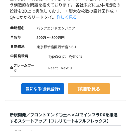
う構造的な問題を抱えております。 各社未だに立体構造物の
設計を2D上で実施しており、 ・膨大な枚数の設計図作成 ・
QAにかかるリードタイ...
詳しく見る
職種名
バックエンドエンジニア
給与
500万 〜 800万円
勤務地
東京都新宿区西新宿2-6-1
開発環境
TypeScript
Python3
フレームワー
React
Next.js
ク
詳細を見る
気になる(会員登録)
新規開発／フロントエンド◎土木×AIでインフラDXを推進
するスタートアップ【フルリモート&フルフレックス】