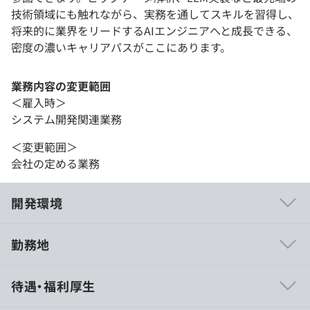
技術領域にも触れながら、実務を通してスキルを習得し、
将来的に業界をリードするAIエンジニアへと成長できる、
密度の濃いキャリアパスがここにあります。
業務内容の変更範囲
＜雇入時＞
システム開発関連業務
＜変更範囲＞
会社の定める業務
開発環境
勤務地
・フルリモート＆フルフレックスのため、自由度の高い働
待遇・福利厚生
き方を実現できます。
・土木業界の出身者がエンジニアにも複数名いるため、顧