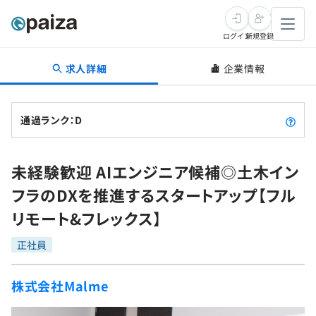
ログイン
新規登録
求人詳細
企業情報
転職・キャリア
未経験転職
求人検索
通過ランク：D
新卒就活
求人検索
インタビュー
未経験歓迎 AIエンジニア候補◎土木イン
学習
求人検索
インタビュー
転職成功ガイド
フラのDXを推進するスタートアップ【フル
本選考
スキルチェック
講座一覧
リモート&フレックス】
転職成功ガイド
転職エージェント
ゲーム・マンガ
インターン
プログラミング言語
正社員
問題集
メディア
SQL
4択課題
株式会社Malme
新卒エージェント
paizaとは？
Tech Team Journal
評価結果一覧
ナレッジ