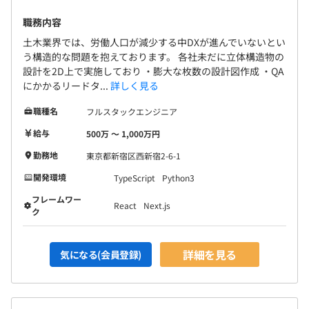
職務内容
土木業界では、労働人口が減少する中DXが進んでいないとい
う構造的な問題を抱えております。 各社未だに立体構造物の
設計を2D上で実施しており ・膨大な枚数の設計図作成 ・QA
にかかるリードタ...
詳しく見る
職種名
フルスタックエンジニア
給与
500万 〜 1,000万円
立ち上げフェーズのため、現在は3名で運用しています。
※最終的には5～6名のチームとなる予定です。
勤務地
東京都新宿区西新宿2-6-1
開発環境
TypeScript
Python3
フレームワー
React
Next.js
ク
詳細を見る
気になる(会員登録)