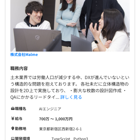
株式会社Malme
職務内容
土木業界では労働人口が減少する中、DXが進んでいないとい
う構造的な問題を抱えております。 各社未だに立体構造物の
設計を2D上で実施しており、 ・膨大な枚数の設計図作成 ・
QAにかかるリードタイ...
詳しく見る
職種名
AIエンジニア
給与
700万 〜 1,000万円
勤務地
東京都新宿区西新宿2-6-1
開発環境
TypeScript
Python3