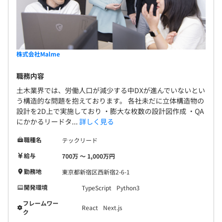
株式会社Malme
職務内容
土木業界では、労働人口が減少する中DXが進んでいないとい
う構造的な問題を抱えております。 各社未だに立体構造物の
設計を2D上で実施しており ・膨大な枚数の設計図作成 ・QA
にかかるリードタ...
詳しく見る
職種名
テックリード
給与
700万 〜 1,000万円
勤務地
東京都新宿区西新宿2-6-1
開発環境
TypeScript
Python3
フレームワー
React
Next.js
ク