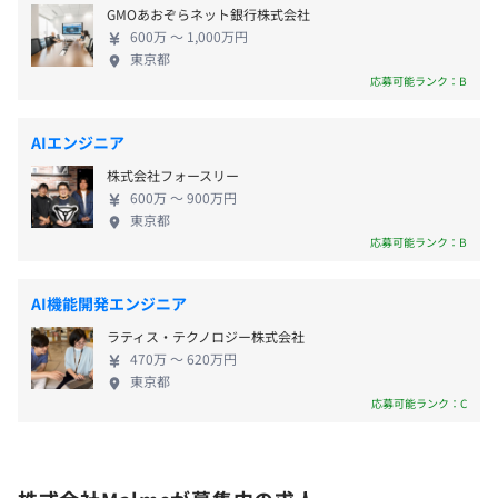
相談の上、ご希望のマシンを支給いたします。
GMOあおぞらネット銀行株式会社
に縛られない極めて柔軟な働き方を実践しています。
600万 〜 1,000万円
勤務地は自由で、コアタイムなしのフルリモート・
東京都
フルフレックスが可能です。これは、仕事と私生活を
応募可能ランク：B
・通勤手当
分断しない「ワークアズライフ」という考えに基づ
・リモート手当
アジャイル、スクラム
いています。仕事も趣味も暮らしの一部と捉え、人生
AIエンジニア
を豊かにするための活動として業務に向き合える環
株式会社フォースリー
境が提供されています。また、この柔軟な体制は子育
600万 〜 900万円
て世代への大きな配慮にもなっており、メンバーの
・ストックオプション
東京都
約半数が子育て中でありながら、スタートアップと
応募可能ランク：B
・期末業績賞与
して仕事と育児を高いレベルで両立させています。
■プロフェッショナルとしての成長と責任ある文化
AI機能開発エンジニア
当社のカルチャーでは、ひとりひとりに大きな裁量
デイリースクラムを毎朝、スプリントを（週1）、チーム
ラティス・テクノロジー株式会社
と責任が与えられ、多様なチャレンジを通じて自ら
昇給年1回
定例、全体定例（週1）を30分程度実施しています。
470万 〜 620万円
成長することが強く求められます。プロダクト開発や
東京都
25年の夏にβ版のリリースをおこなったため、顧客から回
BIMCIM3D開発といった公共事業を担う技術集団とし
応募可能ランク：C
収した課題の解決やアップデートを細かくコミュニケーシ
て、特に高い倫理観と、「最初から最後まで責任を持
ョンをとって能動的におこなっています。
つ」というやりきるマインドを大切にしています。こ
社会保険完備（健康保険・厚生年金加入・雇用保険・労災
の自律と責任の文化が、メンバーをプロフェッショ
保険）
【開発環境】