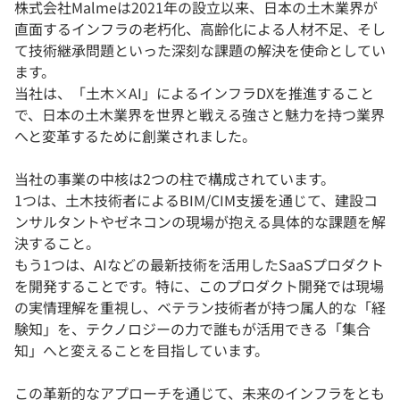
株式会社Malmeは2021年の設立以来、日本の土木業界が
直面するインフラの老朽化、高齢化による人材不足、そし
て技術継承問題といった深刻な課題の解決を使命としてい
ます。
当社は、「土木×AI」によるインフラDXを推進すること
で、日本の土木業界を世界と戦える強さと魅力を持つ業界
へと変革するために創業されました。
当社の事業の中核は2つの柱で構成されています。
1つは、土木技術者によるBIM/CIM支援を通じて、建設コ
ンサルタントやゼネコンの現場が抱える具体的な課題を解
決すること。
もう1つは、AIなどの最新技術を活用したSaaSプロダクト
を開発することです。特に、このプロダクト開発では現場
の実情理解を重視し、ベテラン技術者が持つ属人的な「経
験知」を、テクノロジーの力で誰もが活用できる「集合
知」へと変えることを目指しています。
この革新的なアプローチを通じて、未来のインフラをとも