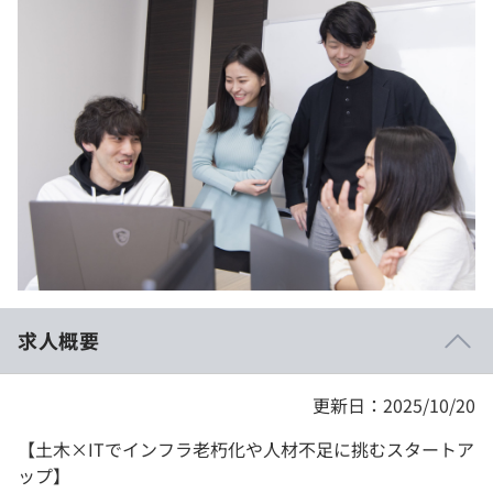
イベント・セミナー
paiza times
再チャレンジ結果一覧
リファレンス
インタビュー
note
就活成功ガイド
プラン
個人向けプラン
法人向けプラン
学校向けプラン
求人概要
契約内容・クーポン
更新日：2025/10/20
【土木×ITでインフラ老朽化や人材不足に挑むスタートア
ップ】