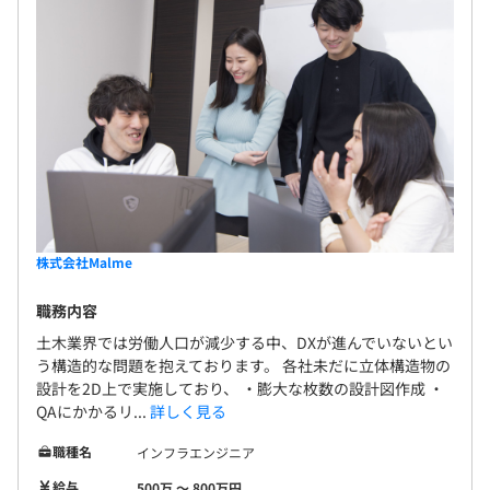
株式会社Malme
職務内容
土木業界では労働人口が減少する中、DXが進んでいないとい
う構造的な問題を抱えております。 各社未だに立体構造物の
設計を2D上で実施しており、 ・膨大な枚数の設計図作成 ・
QAにかかるリ...
詳しく見る
職種名
インフラエンジニア
給与
500万 〜 800万円