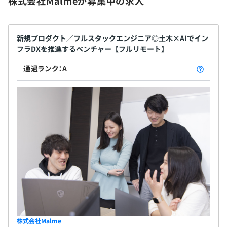
株式会社Malmeが募集中の求人
ナルとして育てています。 ■多様な「集合天才」に
・バックエンド：FastAPI
よる圧倒的な成果 既存の概念や世論に囚われず、型
・フロントエンド：React（TypeScript）／Next.Js
破りな挑戦をする「尖りモノ」を歓迎する文化があ
・クラウド：AWS／Azure／Cloudflare／GitHub Pages
ります。「集合天才」という考え方を掲げ、チームで
新規プロダクト／フルスタックエンジニア◎土木×AIでイン
無期雇用
・プロジェクト管理：GitHub
フラDXを推進するベンチャー【フルリモート】
圧倒的な成果を出すことを目指しています。異なる文
・コミュニケーションツール：Slack／miro／figma
化や価値観を認め合うオープンネスな姿勢を重視
通過ランク：A
し、互いの強みを生かすことで、円滑なコミュニケ
ーションを通じた相互理解とシナジーを生み出して
6カ月（待遇の変更はありません）
います。 ■各分野のリーダーが集う優秀なメンバー
半年ごとに上長と振り返りを実施しています。
構成 メンバーは、建設コンサルタント、スーパーゼ
エンジニアの評価はエンジニアによりおこなわれます。
ネコン、構造設計企業、Sier、ベンチャーなど、各分
野のリーダー経験者が集結しています。具体的にはパ
シフィックコンサルタンツ、八千代エンジニヤリン
グ、清水建設、大成建設、NTTシステム開発、リク
全社80名
ルート、Amazon Japan、ビズリーチといった多岐
にわたるトップ企業出身者が在籍しており、高い専
門性と経験を結集させています。
株式会社Malme