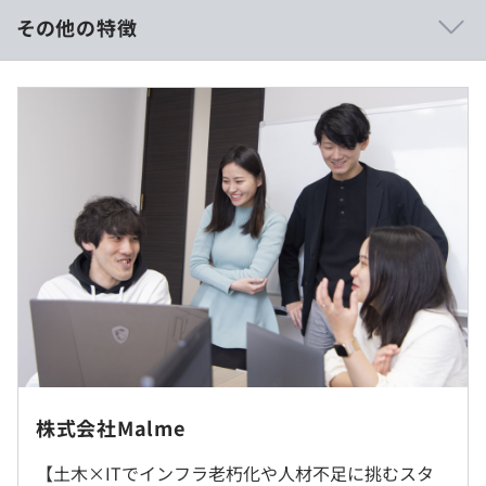
客目線の開発が可能です。
その他の特徴
・穏やかなコミュニケーションが多く、お互いを尊重しな
がら意見を出し合う社風です。
年収500万円 ～ 700万円
■賃金形態：月給制
■賃金の決定方法：当社規定により決定
■月給：416,667円〜583,333円（固定残業代を含む）
■任意立体骨組構造物 応力解析プログラム『Frame
■基本給：324,484円～454,082円
Web』
■固定残業代：40時間分、92,183円～129,251円（超過分
鉄筋コンクリート（RC）や鉄筋鉄骨コンクリート
は別途支給）
（SRC）、鋼構造、木造など、さまざまな土木構造物に対
■賞与実績:業績に応じて支給/昇給年1回
し、解析・設計をおこなうオンライン構造解析ソフトウェ
■諸手当：通勤手当（会社規定に基づき支給）、残業手当
アです。
（残業時間に応じて別途支給）
■鉄筋コンクリート構造物・性能照査支援プログラム
『Web Dan』
鉄道構造物等設計標準・同解説に基づき、 鉄筋コンクリ
株式会社Malme
ート（RC）および鉄骨鉄筋コンクリート（SRC）の照査
就業場所の変更範囲
をおこなう オンライン性能照査ソフトウェアです。
【土木×ITでインフラ老朽化や人材不足に挑むスタ
＜雇入時＞