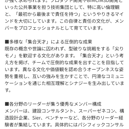
が強く求められます。プロダクト開発やBIMCIM3D開発と
いった公共事業を担う技術集団として、特に高い倫理観
と、「最初から最後まで責任を持つ」というやりきるマイ
ンドを大切にしています。この自律と責任の文化が、メン
バーをプロフェッショナルとして育てています。
■多様な「集合天才」による圧倒的な成果
既存の概念や世論に囚われず、型破りな挑戦をする「尖り
モノ」を歓迎する文化があります。「集合天才」という考
え方を掲げ、チームで圧倒的な成果を出すことを目指して
います。異なる文化や価値観を認め合うオープンネスな姿
勢を重視し、互いの強みを生かすことで、円滑なコミュニ
ケーションを通じた相互理解とシナジーを生み出していま
す。
■各分野のリーダーが集う優秀なメンバー構成
メンバーは、建設コンサルタント、スーパーゼネコン、構
造設計企業、Sier、ベンチャーなど、各分野のリーダー経
験者が集結しています。具体的にはパシフィックコンサル