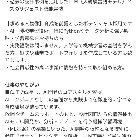
・過去の設計事例を活用したLLM（大規模言語モデル）ベ
ースのサジェスト機能実装
【求める人物像】育成を前提としたポテンシャル採用です
・AI・機械学習技術、特にPythonやデータ分析に強い興
味・学習意欲をお持ちの方。
・実務経験は問いません。大学等で機械学習の基礎を学ん
だ方、趣味や独学でポートフォリオを作成している方も歓
迎します。
・社会貢献性の高い事業に情熱を持って取り組める方。
仕事のやりがい
■OJTで成長し、AI開発のコアスキルを習得
AIエンジニアとしての基礎から実践までを徹底的に学べる
育成環境が整っています。
PdMやチームのサポートのもと、設計図面からの情報抽出
AIモデル開発や、分析・デプロイを行う機械学習環境
（ML基盤）の構築といった、AI開発の根幹となる技術に
参画できます。ビッグデータ解析、LLM実装など最先端の