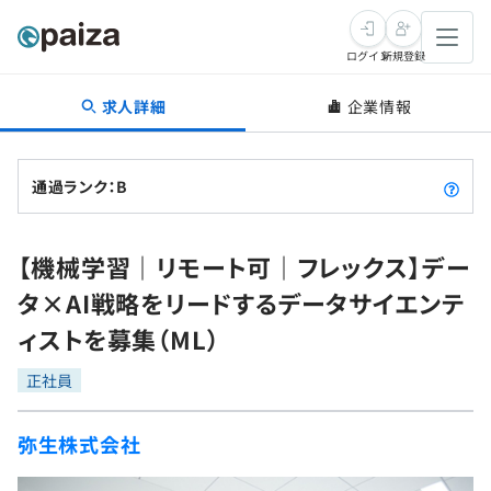
ログイン
新規登録
求人詳細
企業情報
転職・キャリア
未経験転職
求人検索
通過ランク：B
新卒就活
求人検索
インタビュー
【機械学習｜リモート可｜フレックス】デー
学習
求人検索
インタビュー
転職成功ガイド
タ×AI戦略をリードするデータサイエンテ
本選考
スキルチェック
講座一覧
ィストを募集（ML）
転職成功ガイド
転職エージェント
ゲーム・マンガ
インターン
プログラミング言語
正社員
問題集
メディア
SQL
4択課題
弥生株式会社
新卒エージェント
paizaとは？
Tech Team Journal
評価結果一覧
ナレッジ