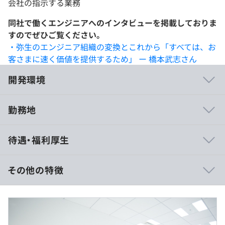
会社の指示する業務
同社で働くエンジニアへのインタビューを掲載しておりま
すのでぜひご覧ください。
・弥生のエンジニア組織の変換とこれから「すべては、お
客さまに速く価値を提供するため」 ー 橋本武志さん
開発環境
勤務地
・自社サービス開発のため、製品の要件定義などの上流工
待遇・福利厚生
程から携わることができる
・一部リモート可能かつフレックスタイム制度により柔軟
な働き方ができる
その他の特徴
・育休取得の実績が多数
・技術選定に関わることができる
想定年収：800万～1,300万円
月給474,000円（基本給358,000円+固定残業代116,000
円）～月給700,000円（基本給533,300+固定残業代