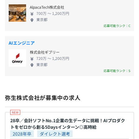
さまざまな場面で活躍しながら、多彩なスキルを身
AlpacaTech株式会社
につけることができます。
700万 〜 1,200万円
・固定賞与4月10月
東京都
応募可能ランク：C
・業績賞与12月
プロジェクトの規模やフェーズでばらつきがありますが5
名から20名程度のチームです。
AIエンジニア
PM1名、テックリード1名、エンジニア3名に加え、テス
ト計画を作るクオリティリーダー、品質管理を担当する
株式会社ギブリー
年1回
QAがプロジェクトに参画します。
720万 〜 1,200万円
東京都
応募可能ランク：S
各種社会保険（健康保険、厚生年金、雇用保険、労災保
険）
弥生株式会社が募集中の求人
関東ITソフトウェア健康保険組合
28卒／会計ソフトNo.1企業の生データに挑戦！AIプロダク
トをゼロから創る5Daysインターン◎高時給
無期雇用
2028年卒
ダイレクト選考