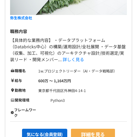
弥生株式会社
職務内容
【具体的な業務内容】 ・データプラットフォーム
（Databricks中心）の構築/運用設計/全社展開 ・データ基盤
（収集、加工、可視化）のアーキテクチャ設計/技術選定/実
装リード ・開発メンバー...
詳しく見る
職種名
1w.プロジェクトリーダー（AI・データ戦略部）
給与
600万 〜 1,164万円
勤務地
東京都千代田区外神田4-14-1
開発環境
Python3
フレームワー
ク
詳細を見る
気になる(会員登録)