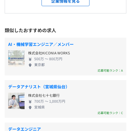
企業情報を見る
リモート勤務可(週1での出社想定)、業務都合によって出
に、彼らがつまずくことのないよう、あらゆるステ
張有
ップに寄り添い、支える存在でありたいと考えてい
休憩時間：休憩60分 ※昼食時間は業務の都合により各々
◆社外向け勉強会の開催やカンファレンスへの参加
ます。 そして、中小企業が抱える課題や日本社会の
の自主性に任せています
社外向け勉強会を定期的に開催し、他社エンジニアとの
課題を本質的に解決していくために使命感をもっ
平均残業時間：19.33
類似したおすすめの求人
情報交換を積極的におこなっています。
て、変化を推し進めています。 ◆中小企業を元気に
◆社内勉強会の開催
することで、日本の好循環をつくる さまざまな中小
AI・機械学習エンジニア／メンバー
◆書籍、社外勉強会・カンファレンス参加費用の補助制度
企業が元気になれば、そこで働く人びとの気持ちも
◆研修の実施、資格手当・報奨金制度
株式会社KICONIA WORKS
未来も元気になる。 それは、日本の経済が成長し、
・土日祝日
◆コードレビュー、ペアプログラミングの実施
500万 〜 800万円
社会が元気になることにつながる。 弥生は、中小企
・年次有給休暇
東京都
◆AWS練習環境の提供
業の活力を生み出すことで、日本の活力を生み出す
応募可能ランク：A
・夏季休暇
ことに貢献します。 ◆自社開発の全工程を担える 企
・特別有給休暇（慶弔休暇など）
画・開発からサポートまで、すべての工程を自社で
・リフレッシュ休暇
データアナリスト（宮城県仙台）
おこないます。お客さまの声を企画・開発に反映でき
プロジェクトごとに選択、ウォーターフォール、アジャイ
株式会社七十七銀行
るので、より使いやすい製品の開発に専念できる環
ル、スクラム
700万 〜 1,000万円
境です。 クラウドアプリ、デスクトップアプリ、
宮城県
Azure、AWS、iOS／Androidアプリ、AI／ML、
応募可能ランク：C
・リモートワーク手当（リモートワーク日数に応じて
CRM、課金管理システム、チャットサポート、IVR、
5,000円～7,500円／月）
セキュリティなどエンジニアが関わる範囲も広く、
データエンジニア