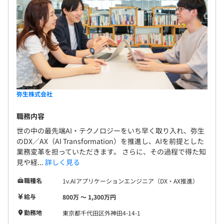
弥生株式会社
職務内容
世の中の最先端AI・テクノロジーをいち早く取り入れ、弥生
のDX／AX（AI Transformation）を推進し、AIを前提とした
業務変革を担っていただきます。 さらに、その過程で得た知
見や経...
詳しく見る
職種名
1v.AIアプリケーションエンジニア（DX・AX推進）
給与
800万 〜 1,300万円
勤務地
東京都千代田区外神田4-14-1