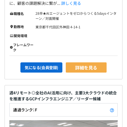
に、顧客の課題解決に繋が...
詳しく見る
28卒★AIエージェントをゼロからつくる5daysインタ
職種名
ーン／対面開催
勤務地
東京都千代田区外神田 4-14-1
開発環境
フレームワー
ク
詳細を見る
気になる(会員登録)
週4リモート◎全社のAI活用に向け、主要3大クラウドの統合
を推進するGCPインフラエンジニア／リーダー候補
通過ランク：F