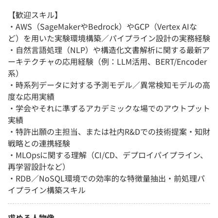
【歓迎スキル】
・AWS（SageMakerやBedrock）やGCP（Vertex AIな
ど）を用いた実験環境構築／パイプライン設計の実務経験
・自然言語処理（NLP）や構造化文書解析に関する最新ア
ーキテクチャの応用経験（例：LLM活用、BERT/Encoder
系）
・時系列データに対する予測モデル／異常検知モデルの高
度な応用実績
・学会やそれに準ずるアカデミックな場でのアウトプット
実績
・特許出願の主担当、または社内R&Dでの技術提案・知財
戦略との連携経験
・MLOpsに関する理解（CI/CD、デプロイパイプライン、
再学習設計など）
・RDB／NoSQL環境での効率的な特徴量抽出・前処理パ
イプライン構築スキル
求める人物像