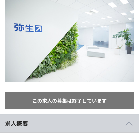
イベント・セミナー
paiza times
再チャレンジ結果一覧
リファレンス
インタビュー
note
就活成功ガイド
プラン
個人向けプラン
法人向けプラン
学校向けプラン
契約内容・クーポン
この求人の募集は終了しています
求人概要