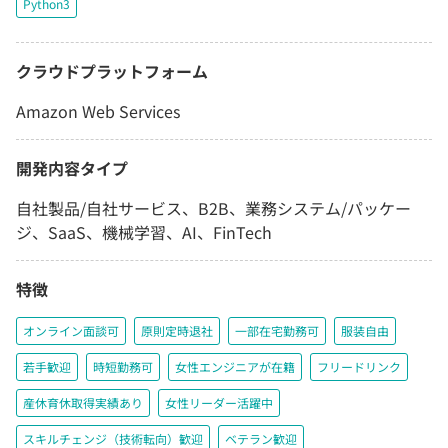
Python3
クラウドプラットフォーム
Amazon Web Services
開発内容タイプ
自社製品/自社サービス、B2B、業務システム/パッケー
ジ、SaaS、機械学習、AI、FinTech
特徴
オンライン面談可
原則定時退社
一部在宅勤務可
服装自由
若手歓迎
時短勤務可
女性エンジニアが在籍
フリードリンク
産休育休取得実績あり
女性リーダー活躍中
スキルチェンジ（技術転向）歓迎
ベテラン歓迎