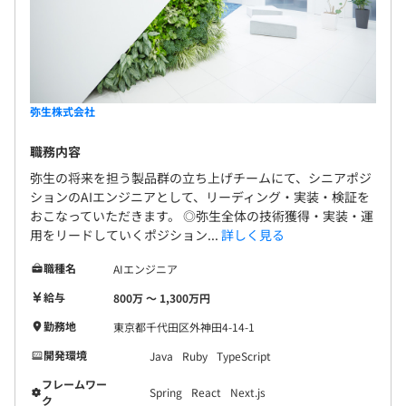
弥生株式会社
職務内容
弥生の将来を担う製品群の立ち上げチームにて、シニアポジ
ションのAIエンジニアとして、リーディング・実装・検証を
おこなっていただきます。 ◎弥生全体の技術獲得・実装・運
用をリードしていくポジション...
詳しく見る
職種名
AIエンジニア
給与
800万 〜 1,300万円
勤務地
東京都千代田区外神田4-14-1
開発環境
Java
Ruby
TypeScript
フレームワー
Spring
React
Next.js
ク