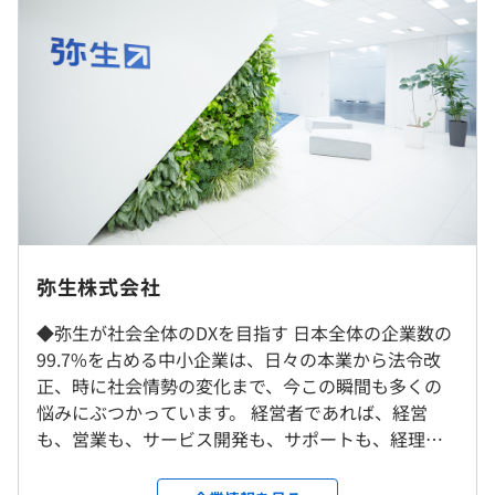
166,700円）
※年収520万円以上は固定残業代制（30時間分）
◆弥生オンライン：誰でも使いこなせる製品設計、業務を
※超過分は別途支給
さらに効率化する弥生のクラウド、法令改正への確実な対
※ストックオプションあり
応。弥生はお客さまの業務をもっと、スムーズにします。
上記は想定の為、現職の給与を加味いたしまして、最終的
◆Misoca：見積書・納品書・請求書をかんたんに作成、
オファー致します
まとめて管理。業務を効率化するクラウド見積・納品・請
求書サービスです。
◆弥生25シリーズ：デスクトップアプリケーション、はじ
めてでも日々の記帳から集計・決算書作成まで、かんたん
就業場所の変更範囲
弥生株式会社
に。豊富なラインナップからお客さまの業務をスムースに
（※
想定年収
は年収提示額を保証するものではありません）
＜雇入時＞
するソフトが見つかります。
◆弥生が社会全体のDXを目指す 日本全体の企業数の
東京本社、および自宅
99.7%を占める中小企業は、日々の本業から法令改
＜変更範囲＞
◆弥生のかんたん会社設立：弥生の事業支援サービス、
正、時に社会情勢の変化まで、今この瞬間も多くの
会社の定める事業所
フレックスタイム制 標準労働時間1日7.5時間（コアタイ
「無料」で「かんたん」に会社設立 の案内にしたがって
悩みにぶつかっています。 経営者であれば、経営
ム10:00~15:00)
入力を進めるだけで、株式・合同会社設立に必要な書類を
も、営業も、サービス開発も、サポートも、経理も
残業：有
受動喫煙防止措置に関する事項
作成できます。
すべて1人でやらなければなりません。 わたしたち弥
屋内原則禁煙（喫煙室あり）
生は、夢を実現しようとする人を応援すると同時