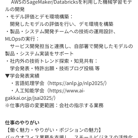
AWSのSageMaker/Databricksを利用した機械学習モデ
ルの開発
・モデル評価とデモ環境構築：
開発したモデルの評価を行い、デモ環境を構築
・製品・システム開発チームへの技術の運用設計、
MLOpsの実行：
サービス開発担当と連携し、自部署で開発したモデルの
製品・システム実装をサポート
・社内外の技術トレンド探索・知見共有：
学会発表・特許出願・技術ブログ投稿 等
▼学会発表実績
・言語処理学会（https://anlp.jp/nlp2025/）
・人工知能学会（https://www.ai-
gakkai.or.jp/jsai2025/）
※仕事内容の変更範囲：会社の指示する業務
仕事のやりがい
【働く魅力・やりがい・ポジションの魅力】
バックオフィス業務を支援し、スモールビジネスの活性化