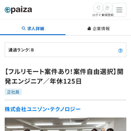
ログイン
新規登録
求人詳細
企業情報
転職・キャリア
未経験転職
求人検索
通過ランク：B
新卒就活
求人検索
インタビュー
【フルリモート案件あり！案件自由選択】開
学習
求人検索
インタビュー
転職成功ガイド
発エンジニア／年休125日
本選考
スキルチェック
講座一覧
転職成功ガイド
転職エージェント
正社員
ゲーム・マンガ
インターン
プログラミング言語
問題集
株式会社ユニゾン・テクノロジー
メディア
SQL
4択課題
新卒エージェント
paizaとは？
Tech Team Journal
評価結果一覧
ナレッジ