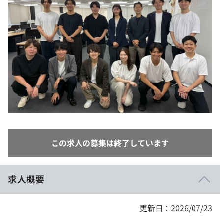
イベント・セミナー
paiza times
再チャレンジ結果一覧
リファレンス
インタビュー
note
就活成功ガイド
プラン
個人向けプラン
法人向けプラン
学校向けプラン
この求人の募集は終了しています
契約内容・クーポン
求人概要
更新日：2026/07/23