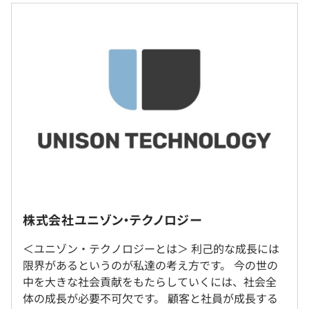
当然、自社のエンジニアに向けた働きやすい環境づくりも
100%支給
力を注いでいます。
※前職給与保証（会社規定あり）
・フルリモート案件あり
※経験・能力などを十分に考慮し話し合いの上、優遇しま
・還元率80％
す。
・案件選択OK
【IT業界に強い専任担当者が並走】
（※
想定年収
は年収提示額を保証するものではありません）
多種多様な選択肢の中から最適なプロジェクトにアサイ
ン。
ノープランで選択するのではなくプロのアドバイザーが並
※東京23区を中心とした全国各地のITプロジェクト先。
10:00～19:00
走し、最短距離で目標に到達できるように徹底的にサポー
※希望を最優先するため、転居を伴う転勤はありません。
株式会社ユニゾン・テクノロジー
休憩時間：休憩60分
トしていきます。
※配属先がない地域でも、要望があれば開拓していく予定
平均残業時間：平均7時間／月
です。
＜ユニゾン・テクノロジーとは＞ 利己的な成長には
■専任担当者
※フルリモート、出社・リモート併用のハイブリッド案件
限界があるというのが私達の考え方です。 今の世の
エンジニア個々の希望に基づき、定期面談を行いながら一
も多数。
中を大きな社会貢献をもたらしていくには、社会全
緒にプロジェクトを決定していきます。
体の成長が必要不可欠です。 顧客と社員が成長する
・完全週休2日制（土・日）