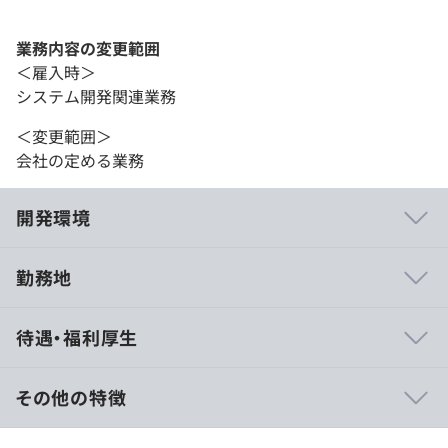
業務内容の変更範囲
＜雇入時＞
システム開発関連業務
＜変更範囲＞
会社の定める業務
開発環境
勤務地
エンジニアの転職・就職支援、ITスクールの運営、フリー
待遇・福利厚生
ランス・独立支援など、IT人材の価値向上に向けたサービ
スを次々と立ち上げている当社。
支援実績は1万人を超え、創業以来毎年黒字経営で安定成
その他の特徴
長を続けています。
月給35万円～100万円＋賞与（7月・12月）＋残業手当