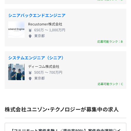
シニアバックエンドエンジニア
・年2回（7月・12月）※3.8ヵ月分（2023年度実績）
代表の土肥は、エンジニアの経験、IT領域での営業、キャ
Recustomer株式会社
・別途決算賞与あり
リア支援の経験を活かし、「時代をグロースさせる企業」
650万 〜 1,000万円
東京都
を目指して当社を設立しました。
応募可能ランク：B
エンジニア一人ひとりが主体的に活躍できる環境づくりに
力を注いでいます。
年2回（7月＆随時昇給）
システムエンジニア（シニア）
・20代・30代が中心となって会社成長率200％のグロース
ディーコム株式会社
会社
500万 〜 700万円
東京都
・頑張るエンジニアを表彰する「エンジニアアワード」を
応募可能ランク：C
社会保険完備（雇用・労災・健康・厚生年金）
開催
・5年後の500名体制へ向けて急拡大中
株式会社ユニゾン・テクノロジーが募集中の求人
無期雇用
【フルリモート案件多数！／還元率80％】案件自由選択◎イ