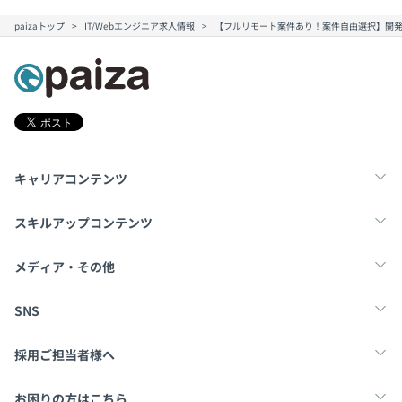
paizaトップ
IT/Webエンジニア求人情報
【フルリモート案件あり！案件自由選択】開発
キャリアコンテンツ
転職・キャリア
未経験転職
新卒就活
スキルアップコンテンツ
学習
スキルチェック
マンガ・ゲーム
メディア・その他
Tech Team Journal
paiza times
note
SNS
X
Facebook
採用ご担当者様へ
採用・教育をお考えの企業様へ
中途求人掲載はこちら
お困りの方はこちら