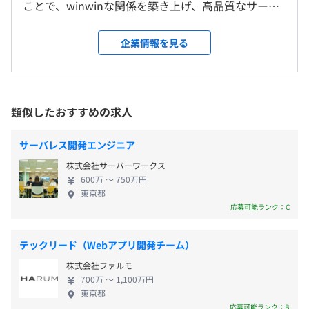
ことで、winwinな関係を築き上げ、高品質なサービ
就業場所の変更範囲
・祝日休み
■キャリア支援の専任担当者
スを作りあげることで世の中に大きなインパクトを
＜雇入時＞
・年末年始休暇
マネジメント、上流工程、独立・フリーランスなど、目指
もたらしていくと考えています。 ユニゾンではこの
東京本社、および自宅
企業情報を見る
・GW休暇
すキャリアのゴールに対応できるように、様々な角度から
考え方を大切にしており、全社員が顧客と共に「成
＜変更範囲＞
・夏季休暇
アドバイスを行います。
長」する意識を持っています。 ＜私たちの構想＞ 私
会社の定める場所（テレワークを行う場所を含む）
・慶弔休暇
たちは成長を続け、時代そのものを変革する企業を
・有給休暇（100%消化していただきます）
目指します。 日進月歩で進む情報技術は、日本全土
類似したおすすめの求人
・産前・産後休暇
受動喫煙防止措置に関する事項
のビジネスを大きく変化させており、世界を成長さ
・育児休暇
従業員に対する受動喫煙対策：あり
せるための重要な原動力です。 私たち情報技術に無
・介護休暇
対策内容：屋内禁煙
サーバレス開発エンジニア
限の可能性を信じ、日本市場が抱える課題を解決す
・シルバーウィーク休暇
株式会社サーバーワークス
るために、情報技術で革新的なソリューションを創
600万 〜 750万円
出し続けます。 ビジョンを実現させるために、私た
東京都
当社では案件単価を全て開示し、単価の80%を還元して
ち成長し、社会から求められるような企業を目指し
応募可能ランク：C
います。
続けます。
・交通費支給（月3万円まで）
自身の市場価値をダイレクトに給与に反映する仕組みが整
・残業手当（全額支給）
テックリード（Webアプリ開発チーム）
っており、年収1000万円の実績もあります。
・役職手当
単価の開示により、自身のスキルがどのように評価されて
株式会社ファルモ
・資格手当
いるかを正確に把握することができ、
700万 〜 1,100万円
・子供手当（月3万円）
東京都
納得感を持ってチャレンジしていただけるはずです。
応募可能ランク：B