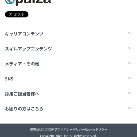
キャリアコンテンツ
転職・キャリア
未経験転職
新卒就活
スキルアップコンテンツ
学習
スキルチェック
マンガ・ゲーム
メディア・その他
Tech Team Journal
paiza times
note
SNS
X
Facebook
採用ご担当者様へ
採用・教育をお考えの企業様へ
中途求人掲載はこちら
お困りの方はこちら
paizaとは？
お問い合わせ・FAQ
運営会社
利用規約
プライバシーポリシー
Cookieポリシー
Copyright Paiza, Inc. All rights reserved.