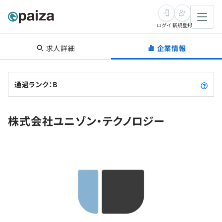
ログイン
新規登録
求人詳細
企業情報
転職・キャリア
未経験転職
求人検索
通過ランク：B
新卒就活
求人検索
インタビュー
株式会社ユニゾン・テクノロジー
学習
求人検索
インタビュー
転職成功ガイド
本選考
スキルチェック
講座一覧
転職成功ガイド
転職エージェント
ゲーム・マンガ
インターン
プログラミング言語
問題集
メディア
SQL
4択課題
新卒エージェント
paizaとは？
Tech Team Journal
評価結果一覧
ナレッジ