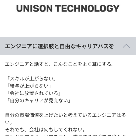
イベント・セミナー
paiza times
再チャレンジ結果一覧
リファレンス
インタビュー
note
就活成功ガイド
プラン
エンジニアに選択肢と自由なキャリアパスを
個人向けプラン
エンジニアと話すと、こんなことをよく耳にする。
法人向けプラン
「スキルが上がらない」
学校向けプラン
「給与が上がらない」
「会社に放置されている」
契約内容・クーポン
「自分のキャリアが見えない」
自分の市場価値を上げたいと考えているエンジニアは多
い。
それでも、会社は何もしてくれない。