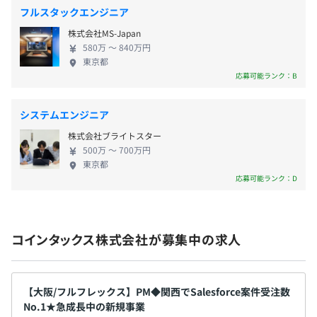
拡大しました。こうした「先行投資」と「スピード
■通勤手当：会社規定に基づき支給（上限：月額25,000
フルスタックエンジニア
HTML／CSS／JavaScript／PHP／SQL／Spring
感」を追求する姿勢こそが、当社の成長を支える最
円）
Framework／Spring Boot／React／Next.js／Vue.js／
株式会社MS-Japan
大の原動力です。 ■即戦力として活躍し、未来を切
■残業手当：1分単位で支給
Node.js／Express／AWS／Firebase／Docker／Github
580万 〜 840万円
り拓く仲間へ わたしたちは、日々リリースされる新
■資格取得手当：会社指定の資格を取得した場合、手当を
東京都
Actions／Git／GitHub／VSCode／IntelliJ／Android
しい価値や製品にワクワクしながら、Salesforceの世
応募可能ランク：B
支給
Studio／Xcode など
界を共に創造していく仲間を求めています。 今回の
募集では、即戦力となるSalesforce開発エンジニアを
システムエンジニア
▼対応経験のある業種
求めています。これまでに培ってきた経験とスキルを
製造業／人材紹介／窓口／不動産／SaaS／コンサル／不
株式会社ブライトスター
存分に発揮し、当社の急成長を加速させる中核メン
賞与：年3回
用品回収／グローバル企業／介護施設のレンタル／飲食／
500万 〜 700万円
バーとしてご活躍ください。新しい挑戦とキャリア
東京都
コールセンター／空港／資産コンサル／セミナー／ヘルス
アップのチャンスは無限に広がっています。あなたの
応募可能ランク：D
ケア／人材派遣／医療レセプションシステム／シェアオフ
ジョインを心よりお待ちしています。 *Salesforce社
ィス／貸し会議室／抽選式場
調べ。
昇給：年3回
コインタックス株式会社が募集中の求人
入社後わずか3カ月でマネジャーになったメンバーもいる
社会保険完備（健康保険・厚生年金加入・雇用保険・労災
ように、経験よりも成果を正当に評価するため、早期のキ
【大阪/フルフレックス】PM◆関西でSalesforce案件受注数
保険）
ャリアアップを目指せます。
No.1★急成長中の新規事業