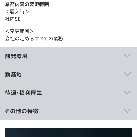
業務内容の変更範囲
＜雇入時＞
社内SE
＜変更範囲＞
会社の定めるすべての業務
開発環境
勤務地
■段階的な研修で着実にスキルアップ
待遇・福利厚生
入社後、安心してプロジェクトにジョインできるよう、レ
ベルに合わせた段階的な研修をご用意しています。
まずは座学研修で基礎知識をしっかりと学び、次に
その他の特徴
Salesforce構築トレーニングで実践的なスキルを習得しま
す。その後は実践トレーニングで少しずつ業務に慣れてい
■月給制
ただき、無理なく成長できる環境です。
お持ちのご経験やスキル・前職の年収を踏まえ、ご相談の