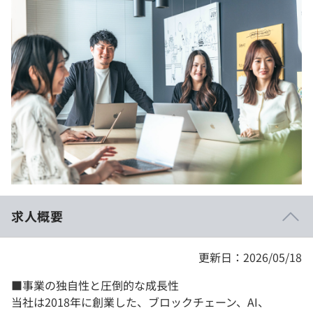
イベント・セミナー
paiza times
再チャレンジ結果一覧
リファレンス
インタビュー
note
就活成功ガイド
プラン
個人向けプラン
法人向けプラン
学校向けプラン
求人概要
契約内容・クーポン
更新日：2026/05/18
■事業の独自性と圧倒的な成長性
当社は2018年に創業した、ブロックチェーン、AI、