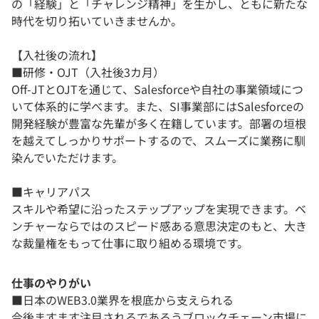
の「経験」と「チャレンジ精神」を生かし、ともに新たな
時代を切り拓いていきませんか。
【入社後の流れ】
■研修・OJT（入社後3カ月）
Off-JTとOJTを通じて、Salesforceや自社の事業領域につ
いて体系的に学べます。また、SI事業部にはSalesforceの
開発経験が豊富な先輩が多く在籍しています。部署の垣根
を越えてしっかりサポートするので、スムーズに業務に馴
染んでいただけます。
■キャリアパス
スキルや希望に沿ったステップアップを実現できます。ベ
ンチャーならではのスピード感ある意思決定のもと、大き
な裁量権をもって仕事に取り組める環境です。
仕事のやりがい
■日本のWEB3.0業界を根底から支えられる
今後ますます注目されるであろうブロックチェーン市場に