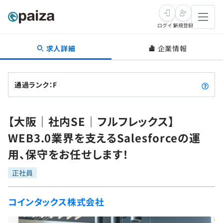
ログイン
新規登録
求人詳細
企業情報
転職・キャリア
未経験転職
求人検索
通過ランク：F
新卒就活
求人検索
インタビュー
【大阪｜社内SE｜フルフレックス】
学習
求人検索
インタビュー
転職成功ガイド
WEB3.0業界を支えるSalesforceの運
本選考
スキルチェック
講座一覧
用、保守をお任せします！
転職成功ガイド
転職エージェント
ゲーム・マンガ
インターン
プログラミング言語
正社員
問題集
メディア
SQL
4択課題
コインタックス株式会社
新卒エージェント
paizaとは？
Tech Team Journal
評価結果一覧
ナレッジ