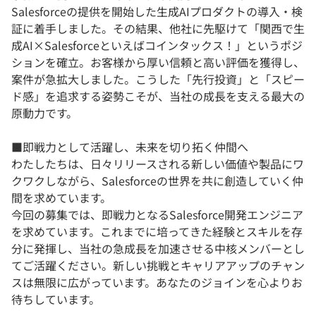
Salesforceの提供を開始した生成AIプロダクトの導入・検
証に着手しました。その結果、他社に先駆けて「関西で生
成AI×Salesforceといえばコインタックス！」というポジ
ションを確立。お客様から厚い信頼と高い評価を獲得し、
案件が急拡大しました。こうした「先行投資」と「スピー
ド感」を追求する姿勢こそが、当社の成長を支える最大の
原動力です。
■即戦力として活躍し、未来を切り拓く仲間へ
わたしたちは、日々リリースされる新しい価値や製品にワ
クワクしながら、Salesforceの世界を共に創造していく仲
間を求めています。
今回の募集では、即戦力となるSalesforce開発エンジニア
を求めています。これまでに培ってきた経験とスキルを存
分に発揮し、当社の急成長を加速させる中核メンバーとし
てご活躍ください。新しい挑戦とキャリアアップのチャン
スは無限に広がっています。あなたのジョインを心よりお
待ちしています。