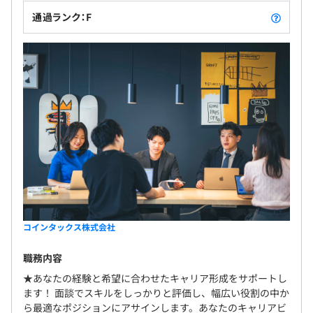
通過ランク：F
無期雇用
◼︎全社：75名（業務委託を含む）
◎20代〜30代の若いエンジニア多数活躍中
◎中途入社が8.5割以上／男女比6：4
6カ月（条件などの変更はありません。給与のみ変更とな
る場合がございます。）
コインタックス株式会社
職務内容
★あなたの経験と希望に合わせたキャリア形成をサポートし
ます！ 面談でスキルをしっかりと評価し、幅広い役割の中か
ら最適なポジションにアサインします。あなたのキャリアビ