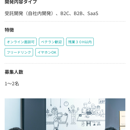
開発内容タイプ
受託開発（自社内開発）、B2C、B2B、SaaS
特徴
オンライン面談可
ベテラン歓迎
残業３０H以内
フリードリンク
イヤホンOK
募集人数
1〜2名