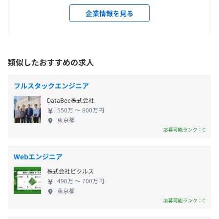
平均残業時間：平均15時間／月
受動喫煙防止措置に関する事項
遂げました。 「暗号資産×SI×クリエイティブ」と
企業情報を見る
屋内禁煙
いう一見、異色に見える事業の組み合わせは、常に
「これからの可能性」を問い続けてきた結果です。各
【組織風土】
事業領域で培ったノウハウが掛け合わさることで、
【年間休日125日】
■柔軟で風通しのよい組織体制
企業やユーザーにこれまでにない新しい価値を提供
類似したおすすめの求人
■完全週休2日制（土日祝）
■地下鉄四ツ橋線「西梅田駅」より徒歩5分
平均年齢29歳と若い世代が中心の、部署や役職に関係な
しています。今後はAIやWeb3.0、クリエイティブ分
■有給休暇
■JR線「大阪駅」より徒歩8分
く意見を自由に発信できる組織です。フルフレックス制度
野など、さらなる多角的な事業展開を見据え、進化
■年末年始休暇
フルスタックエンジニア
■JR線「北新地駅」より徒歩5分
を導入し、一人ひとりが自分の意見を尊重して働ける柔軟
を続けていきます。 ■先行投資とスピード感を追求
■夏季休暇
な社風です。
DataBee株式会社
する挑戦的なカルチャー 当社の強みは、何よりも
■産休・育休
550万 〜 800万円
「時代を先読みし、果敢に挑戦する」カルチャーで
■介護休暇
東京都
【技術スタック】
す。社員の声に積極的に耳を傾けるフラットな社風
応募可能ランク：C
■特別休暇
▼対応可能製品
で、新しいテクノロジーへの挑戦を後押しする土壌
■GW休暇
Sales Cloud／Service Cloud／Account Engagement／
が根付いています。 象徴的な例として、昨年、日本
■生理休暇 など
Webエンジニア
Experience Cloud／Partner Community／Customer
国内でもいち早くSalesforceの提供を開始した生成AI
◎5日以上の連続休暇取得可能
Community／CRM Analytics／Tableau／Einstein for
株式会社ピクルス
プロダクトの導入・検証に着手しました。その結
◎1時間ごとに有給休暇取得可能
490万 〜 700万円
Sales／Einstein for Service／Data Cloud
果、他社に先駆けて「関西で生成AI×Salesforceとい
東京都
えばコインタックス！」というポジションを確立。
応募可能ランク：C
▼業務で取り扱い実績がある開発言語や技術スタック一覧
お客様から厚い信頼と高い評価を獲得し、案件が急
Apex／Visualforce／フロントエンド／Datacloud／