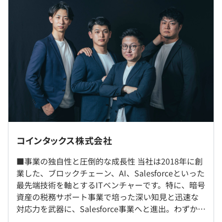
独り立ち後も、困ったことがあればいつでも先輩に相談で
うえ決定させていただきます。
きる体制が整っているので、安心して業務に取り組むこと
ができます。
【モデル年収】
・年収1000万円/PM/28歳（月給75万円+賞与年3回）
・年収700万円/PL/27歳（月給40万円+賞与年3回）
・年収800万円/SE兼PL/32歳（月給48万円+賞与年3回）
・年収480万円/SE/29歳（月給30万円+賞与年3回）
入社時にMacBookを貸与します。
フル出社での勤務となります。
（※
想定年収
は年収提示額を保証するものではありません）
コインタックス株式会社
就業場所の変更範囲
■事業の独自性と圧倒的な成長性 当社は2018年に創
＜雇入時＞
Docker
業した、ブロックチェーン、AI、Salesforceといった
大阪本社
標準的な勤務例｜9:00〜18:00
最先端技術を軸とするITベンチャーです。特に、暗号
＜変更範囲＞
◎フレックスタイム制（コアタイムなし）
資産の税務サポート事業で培った深い知見と迅速な
会社の定める場所
※8:00～22:00の間で自由に勤務時間を設定可能！
対応力を武器に、Salesforce事業へと進出。わずか1
休憩時間：60分
年で関西で案件受注数No.1のベンダー*へと急成長を