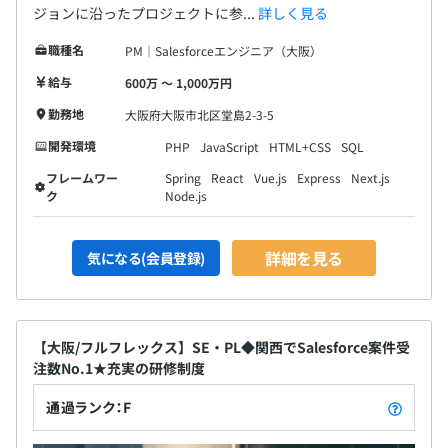
ジョンに沿ったプロジェクトに参...
詳しく見る
職種名
PM｜Salesforceエンジニア（大阪）
給与
600万 〜 1,000万円
勤務地
大阪府大阪市北区堂島2-3-5
開発環境
PHP
JavaScript
HTML+CSS
SQL
フレームワー
Spring
React
Vue.js
Express
Next.js
ク
Node.js
詳細を見る
気になる(会員登録)
【大阪/フルフレックス】SE・PL◆関西でSalesforce案件受
注数No.1★充実の研修制度
通過ランク：F