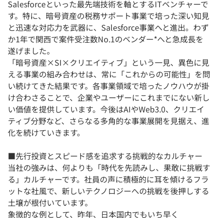
Salesforceといった最先端技術を軸とするITベンチャーで
す。特に、暗号資産の税務サポート事業で培った深い知見
と迅速な対応力を武器に、Salesforce事業へと進出。わず
か1年で関西で案件受注数No.1のベンダー*へと急成長を
遂げました。
「暗号資産×SI×クリエイティブ」という一見、異色に見
える事業の組み合わせは、常に「これからの可能性」を問
い続けてきた結果です。各事業領域で培ったノウハウが掛
け合わさることで、企業やユーザーにこれまでにない新し
い価値を提供しています。今後はAIやWeb3.0、クリエイ
ティブ分野など、さらなる多角的な事業展開を見据え、進
化を続けていきます。
■先行投資とスピード感を追求する挑戦的なカルチャー
当社の強みは、何よりも「時代を先読みし、果敢に挑戦す
る」カルチャーです。社員の声に積極的に耳を傾けるフラ
ットな社風で、新しいテクノロジーへの挑戦を後押しする
土壌が根付いています。
象徴的な例として、昨年、日本国内でもいち早く