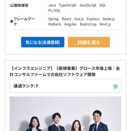
Java
TypeScript
JavaScript
SQL
開発環境
PL/SQL
フレームワー
Spring
React
Vue.js
Express
Node.js
ク
MyBatis
Angular
Bootstrap
Next.js
詳細を見る
気になる(会員登録)
【インフラエンジニア】《新規事業》グロース市場上場｜会
計コンサルファームでの自社ソフトウェア開発
通過ランク：F