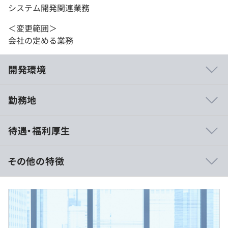
システム開発関連業務
＜変更範囲＞
会社の定める業務
開発環境
勤務地
オブジェクト指向、アジャイル、チケット駆動開発、ドメ
待遇・福利厚生
イン駆動設計、プロトタイピング、コーディング規約あり
その他の特徴
■賃金形態：月額制もしくは年俸制（専門型裁量労働制）
（※ご経験・スキルに応じて決定）