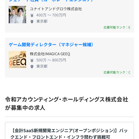
健康保険、厚生年金、雇用保険、労災保険
ユナイトアンドグロウ株式会社
400万 〜 700万円
東京都
応募可能ランク：E
無期雇用
ゲーム開発ディレクター（マネジャー候補）
株式会社IMAGICA GEEQ
500万 〜 800万円
4ヶ月
東京都
応募可能ランク：C
試用期間中の勤務条件：変更なし
令和アカウンティング・ホールディングス株式会社
が募集中の求人
【会計SaaS新規開発エンジニア(オープンポジション)】バッ
クエンド・フロントエンド・インフラ問わず挑戦可