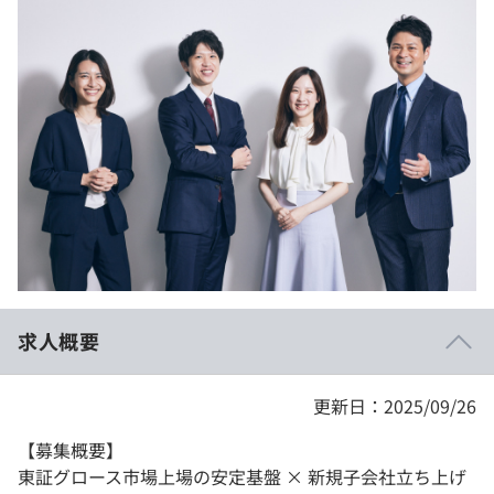
イベント・セミナー
paiza times
再チャレンジ結果一覧
リファレンス
インタビュー
note
就活成功ガイド
プラン
個人向けプラン
法人向けプラン
学校向けプラン
求人概要
契約内容・クーポン
更新日：2025/09/26
【募集概要】
東証グロース市場上場の安定基盤 × 新規子会社立ち上げ