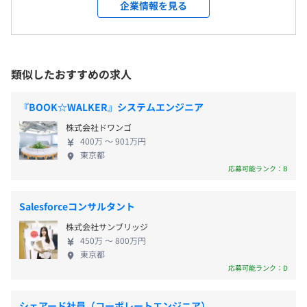
立しました。 本ポジションではその創業メンバーの
東京本社、および自宅
・その他（慶弔休暇あり）
企業情報を見る
一員として、 新しいプロダクトの創出をゼロから一
＜変更範囲＞
緒に進めていただけるエンジニアを募集します。 令
会社の定める場所（テレワークを行う場所を含む）
和アカウンティング・ホールディングスではホール
ディングス採用を行っており、 本ポジションは採用
受動喫煙防止措置に関する事項
・通勤手当
類似したおすすめの求人
後に株式会社ミラクル経理へ出向いただきます。 出
従業員に対する受動喫煙対策：あり
・残業手当
向といっても勤務地に変更はなく、グループ会社含
対策内容：敷地内禁煙（喫煙場所あり）
『BOOK☆WALKER』システムエンジニア
めて全員が同じフロアで一緒に仕事をしています。
株式会社ドワンゴ
400万 〜 901万円
月額制の場合：賞与年3回（3月・6月・12月）
東京都
応募可能ランク：B
日本橋駅、三越前駅、東京駅
※年俸制（専門型裁量労働制）での提示の場合は、賞与と
しての支給はありません。
Salesforceコンサルタント
株式会社サンブリッジ
450万 〜 800万円
年1回（4月）
東京都
応募可能ランク：D
シェアード社員（コーポレートエンジニア）