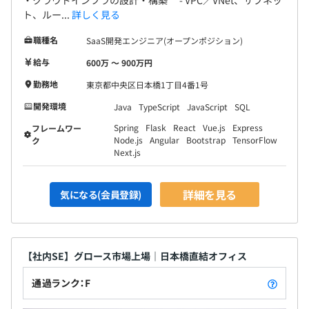
ト、ルー...
詳しく見る
職種名
SaaS開発エンジニア(オープンポジション)
給与
600万 〜 900万円
勤務地
東京都中央区日本橋1丁目4番1号
開発環境
Java
TypeScript
JavaScript
SQL
Spring
Flask
React
Vue.js
Express
フレームワー
Node.js
Angular
Bootstrap
TensorFlow
ク
Next.js
詳細を見る
気になる(会員登録)
【社内SE】グロース市場上場｜日本橋直結オフィス
通過ランク：F