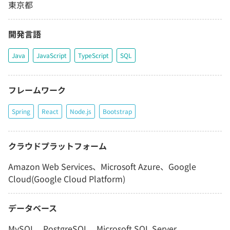
東京都
開発言語
Java
JavaScript
TypeScript
SQL
フレームワーク
Spring
React
Node.js
Bootstrap
クラウドプラットフォーム
Amazon Web Services、Microsoft Azure、Google
Cloud(Google Cloud Platform)
データベース
MySQL、PostgreSQL、Microsoft SQL Server