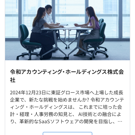
Docker、Terraform、AWS CloudFormation、Docker
Swarm、Amazon ECS、Google Kubernetes Engine、
（※
想定年収
は年収提示額を保証するものではありません）
Amazon Elastic Kubernetes Service、Zabbix、Amazon
CloudWatch、Google Cloud Operations(Stackdriver)
■月額制 9:15〜17:00（所定労働時間:6時間45分）
■専門業務型裁量労働制（1日 7時間45分）
Treasure Data CDP、BigQuery、Elasticsearch、Apache
休憩時間：60分
Hadoop、Apache Spark、Apache HBase、Elastic
平均残業時間：平均20～30時間／月程度
Stack、Amazon Athena、Embulk、Apache Beam、
【配属先情報】
令和アカウンティング・ホールディングス株式会
Amazon Redshift、Keras、PyTorch、pandas、scikit-
本社：中央区日本橋
社
learn、Gensim、Vertica、Jupyter Notebook、
日本橋駅直結、1フロア貸切、綺麗なオフィスでお待ちし
Matplotlib、NumPy、InfluxDB、Apache Druid、
ています。
2024年12月23日に東証グロース市場へ上場した成⻑
有給休暇:入社半年経過時点10日、最高付与日数20日
Apache Storm、Apache Flink、Dataflow、Amazon
※自社のシステム開発のためクライアント先常駐はござい
企業で、新たな挑戦を始めませんか? 令和アカウンテ
年間休日125日
Kinesis
ません。
ィング・ホールディングスは、 これまでに培った会
・完全週休二日制
計・経理・人事労務の知見と、 AI技術との融合によ
・土曜、日曜、祝日
り、革新的なSaaSソフトウェアの開発を目指し、
就業場所の変更範囲
・夏期休暇5日
2025年4月に株式会社ミラクル経理を子会社として設
＜雇入時＞
・新入社員特別休暇3日(入社日付与)