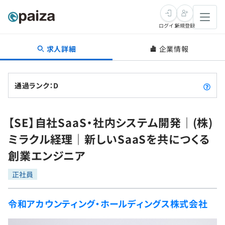
ログイン
新規登録
求人詳細
企業情報
転職・キャリア
未経験転職
求人検索
通過ランク：D
新卒就活
求人検索
インタビュー
【SE】自社SaaS・社内システム開発｜(株)
学習
求人検索
インタビュー
転職成功ガイド
ミラクル経理｜新しいSaaSを共につくる
本選考
スキルチェック
講座一覧
創業エンジニア
転職成功ガイド
転職エージェント
ゲーム・マンガ
インターン
プログラミング言語
正社員
問題集
メディア
SQL
4択課題
令和アカウンティング・ホールディングス株式会社
新卒エージェント
paizaとは？
Tech Team Journal
評価結果一覧
ナレッジ