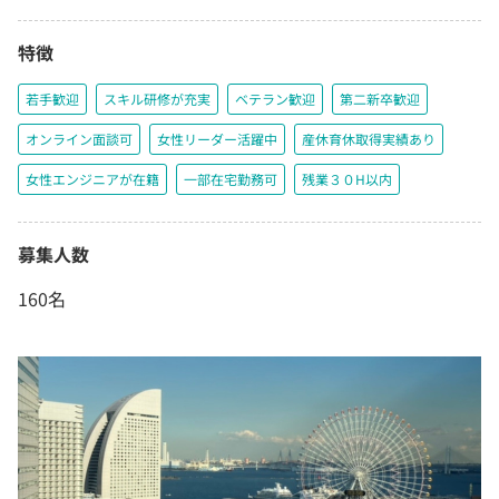
特徴
若手歓迎
スキル研修が充実
ベテラン歓迎
第二新卒歓迎
オンライン面談可
女性リーダー活躍中
産休育休取得実績あり
女性エンジニアが在籍
一部在宅勤務可
残業３０H以内
募集人数
160名