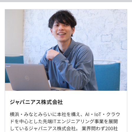
プロジェクトはお取引先と直接やり取りが中心となります
・経験・能力を考慮の上、当社規定により決定します。
ので、もちろん上流フェーズに携わることができます。
・固定残業代（みなし残業代）制ではありません。
しっかりと利益を出せていますので、社員が頑張った分だ
・残業代は別途全額支給します。
け、毎年昇給もしていますし、残業代は100％支給。サー
ビス残業はありません。
（※
想定年収
は年収提示額を保証するものではありません）
・技術勉強会
・e-learning制度
・スタンバイ研修
9:00～18:00（実働8時間）
・資格取得支援奨励金制度
※就業先により異なる可能性があります
など
休憩時間：12:00-13:00（60分） ※就業先により異なりま
・お客さま先での勤務となります。
ジャパニアス株式会社
す
希望の勤務地は面接時に伺います。地元密着主義のた
平均残業時間：10～20時間程度／月 ※プロジェクトに
め、地元の大手企業でのプロジェクトを前提としていま
横浜・みなとみらいに本社を構え、AI・IoT・クラウ
より多少変わります
オブジェクト指向、ウォーターフォール、アジャイル、ス
す）
ドを中心とした先端ITエンジニアリング事業を展開
クラム
・初度配属先決定以降の県外転勤は一切ありません。
しているジャパニアス株式会社。 業界問わず200社