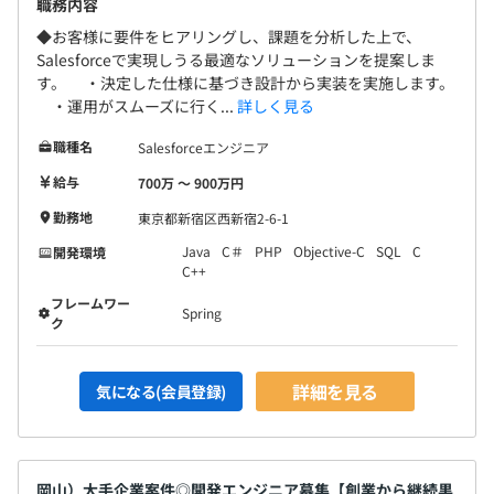
職務内容
◆お客様に要件をヒアリングし、課題を分析した上で、
Salesforceで実現しうる最適なソリューションを提案しま
す。 ・決定した仕様に基づき設計から実装を実施します。
・運用がスムーズに行く...
詳しく見る
職種名
Salesforceエンジニア
給与
700万 〜 900万円
勤務地
東京都新宿区西新宿2-6-1
Java
C＃
PHP
Objective-C
SQL
C
開発環境
C++
フレームワー
Spring
ク
詳細を見る
気になる(会員登録)
岡山）大手企業案件◎開発エンジニア募集【創業から継続黒