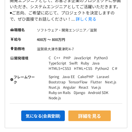
開発エンジニアとして、お客さま企業のプロジェクトに参画
いただき、システムエンジニアとしてご活躍いただきます。
◾️ご志向、ご希望に応じて、プロジェクトを決定しますの
で、ぜひ面接でお話しください！...
詳しく見る
職種名
ソフトウェア・開発エンジニア／滋賀
給与
400万 〜 800万円
勤務地
滋賀県大津市粟津町4-7
C
C++
PHP
JavaScript
Python3
開発環境
TypeScript
Swift
Ruby
Java
HTML5+CSS3
HTML+CSS
Python2
C＃
Spring
Java EE
CakePHP
Laravel
フレームワー
Bootstrap
TensorFlow
Flutter
Next.js
ク
Nuxt.js
Angular
React
Vue.js
Ruby on Rails
Django
Android SDK
Node.js
詳細を見る
気になる(会員登録)