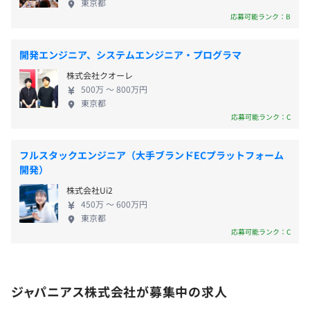
・退職金制度
東京都
JR線「仙台駅」徒歩約5分
応募可能ランク：B
・家族手当（子ども1人目／月3000円、2人目以降／月
JR線「あおば通駅」徒歩約5分
5000円）
地下鉄南北線・東西線「仙台駅」徒歩約4分
・役職手当
開発エンジニア、システムエンジニア・プログラマ
・資格手当（報奨金あり）
株式会社クオーレ
500万 〜 800万円
【開発環境】
東京都
OS：Windows、Linux、Unix 等
応募可能ランク：C
言語：Java、C、PHP、Perl、VC++、.NET、ASP、JSP、
賞与：年2回（5月・11月）
SQL、Android、Objective-C
フルスタックエンジニア（大手ブランドECプラットフォーム
DB：Oracle、MySQL、PosgreSQL、SQLite、MS SQL
開発）
Server、MS Access など
株式会社Ui2
昇給：年1回（4月）
450万 〜 600万円
東京都
応募可能ランク：C
半年ごとにリーダー（SV）と面談を実施し、目標設定、
振り返りによる評価をおこなっています。
社会保険完備（健康保険〈首都圏デジタル産業健康保険組
合加入〉・厚生年金保険、雇用保険・労災保険）
ジャパニアス株式会社が募集中の求人