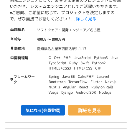
いただき、システムエンジニアとしてご活躍いただきます。
◾️ご志向、ご希望に応じて、プロジェクトを決定しますの
で、ぜひ面接でお話しください！...
詳しく見る
職種名
ソフトウェア・開発エンジニア／名古屋
給与
400万 〜 800万円
勤務地
愛知県名古屋市西区名駅1-1-17
C
C++
PHP
JavaScript
Python3
Java
開発環境
TypeScript
Ruby
Swift
Python2
HTML5+CSS3
HTML+CSS
C＃
Spring
Java EE
CakePHP
Laravel
フレームワー
Bootstrap
TensorFlow
Flutter
Next.js
ク
Nuxt.js
Angular
React
Ruby on Rails
Vue.js
Django
Android SDK
Node.js
詳細を見る
気になる(会員登録)