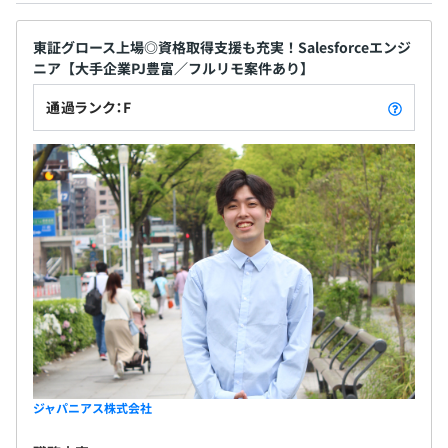
東証グロース上場◎資格取得支援も充実！Salesforceエンジ
無期雇用
ニア【大手企業PJ豊富／フルリモ案件あり】
通過ランク：F
プロジェクトにより異なります
6カ月（期間中、給与・待遇に変更はありません）
平均3名～10名で開発をおこなっています。
ジャパニアス株式会社