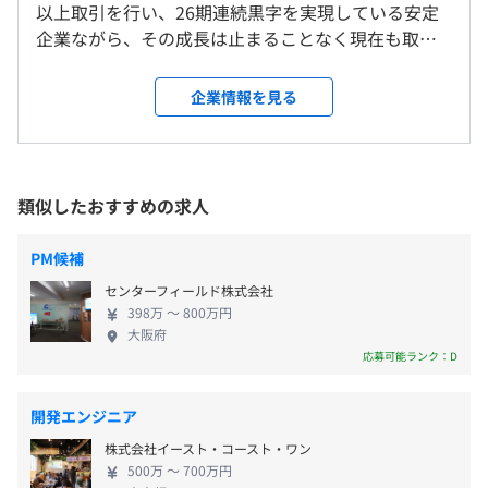
・リモート勤務可（ハイブリッド勤務を含むリモート案件
以上取引を行い、26期連続黒字を実現している安定
は全体の5〜6割）
企業ながら、その成長は止まることなく現在も取引
・完全週休2日制（土・日）
・I・Uターンも歓迎 （住まいの相談など親身に対応いた
社数、業績を伸ばし続けています。 その理由は、同
・祝日
します）！
社の品質と対応力の高さ。 社員の高い技術力のが高
企業情報を見る
・年末年始休暇
い顧客満足度につながっており、ご紹介による新規
・GW休暇
取引も増加。 また、エンジニアファーストの風土が
・夏期休暇
根付いているため、営業もエンジニアが真に活躍で
就業場所の変更範囲
・有給休暇（入社後6カ月以降より10日間）
Docker、AWS CloudFormation、Ansible、VMware
きる案件の確保に注力しています。 約20年間で社員
＜雇入時＞
類似したおすすめの求人
・慶弔休暇
vSphere、Kubernetes、Zabbix、Datadog
数1800名以上・2022年には東証グロース市場に上場
静岡オフィス、および自宅
・特別休暇
を果たしました。 これからも社員の力と、ITの力を
＜変更範囲＞
・産前産後休暇
PM候補
掛け合わせ、日本の未来を作り続けます。
会社の定める場所（テレワークをおこなう場所を含む）
・育児短時間措置
センターフィールド株式会社
など
398万 〜 800万円
Apache Hadoop、Apache Spark、Apache Beam、
大阪府
受動喫煙防止措置に関する事項
PyTorch、pandas、scikit-learn、Jupyter Notebook、
応募可能ランク：D
従業員に対する受動喫煙対策：敷地内すべて禁煙
Matplotlib、NumPy
・交通費支給（月50,000円迄）
開発エンジニア
・時間外手当（全額支給）
株式会社イースト・コースト・ワン
・在宅手当
〈静岡オフィス〉
500万 〜 700万円