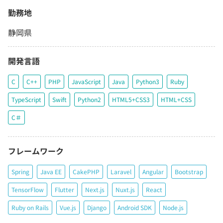
勤務地
静岡県
開発言語
C
C++
PHP
JavaScript
Java
Python3
Ruby
TypeScript
Swift
Python2
HTML5+CSS3
HTML+CSS
C＃
フレームワーク
Spring
Java EE
CakePHP
Laravel
Angular
Bootstrap
TensorFlow
Flutter
Next.js
Nuxt.js
React
Ruby on Rails
Vue.js
Django
Android SDK
Node.js