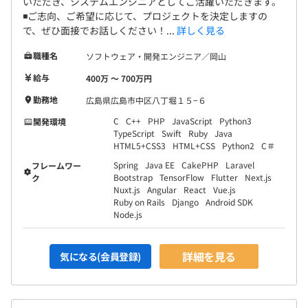
いただき、システムエンジニアとしてご活躍いただきます。
◾️ご志向、ご希望に応じて、プロジェクトを決定しますの
で、ぜひ面接でお話しください！...
詳しく見る
職種名
ソフトウェア・開発エンジニア／岡山
給与
400万 〜 700万円
勤務地
広島県広島市中区八丁堀１５−６
C
C++
PHP
JavaScript
Python3
開発環境
TypeScript
Swift
Ruby
Java
HTML5+CSS3
HTML+CSS
Python2
C＃
Spring
Java EE
CakePHP
Laravel
フレームワー
Bootstrap
TensorFlow
Flutter
Next.js
ク
Nuxt.js
Angular
React
Vue.js
Ruby on Rails
Django
Android SDK
Node.js
詳細を見る
気になる(会員登録)