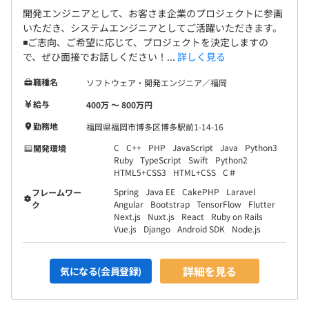
開発エンジニアとして、お客さま企業のプロジェクトに参画
いただき、システムエンジニアとしてご活躍いただきます。
◾️ご志向、ご希望に応じて、プロジェクトを決定しますの
で、ぜひ面接でお話しください！...
詳しく見る
職種名
ソフトウェア・開発エンジニア／福岡
給与
400万 〜 800万円
勤務地
福岡県福岡市博多区博多駅前1-14-16
C
C++
PHP
JavaScript
Java
Python3
開発環境
Ruby
TypeScript
Swift
Python2
HTML5+CSS3
HTML+CSS
C＃
Spring
Java EE
CakePHP
Laravel
フレームワー
Angular
Bootstrap
TensorFlow
Flutter
ク
Next.js
Nuxt.js
React
Ruby on Rails
Vue.js
Django
Android SDK
Node.js
詳細を見る
気になる(会員登録)