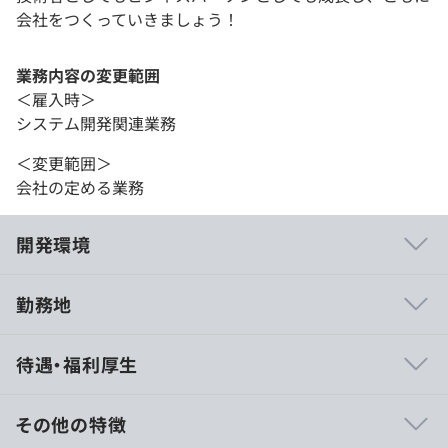
会社をつくっていきましょう！
業務内容の変更範囲
＜雇入時＞
システム開発関連業務
＜変更範囲＞
会社の定める業務
開発環境
勤務地
弊社では、メーカー中心のプライム案件にこだわって案件
待遇・福利厚生
を受注しています。
これは社員の成長・負担軽減や企業の利益・リスク軽減な
どの面から考えて、2次請けや3次請け案件よりも、あらゆ
その他の特徴
る面でメリットがあると考えるからです。