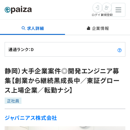
ログイン
新規登録
求人詳細
企業情報
転職・キャリア
未経験転職
求人検索
通過ランク：D
新卒就活
求人検索
インタビュー
静岡）大手企業案件◎開発エンジニア募
学習
求人検索
インタビュー
転職成功ガイド
集【創業から継続黒成長中／東証グロー
本選考
スキルチェック
講座一覧
ス上場企業／転勤ナシ】
転職成功ガイド
転職エージェント
ゲーム・マンガ
インターン
プログラミング言語
正社員
問題集
メディア
SQL
4択課題
ジャパニアス株式会社
新卒エージェント
paizaとは？
Tech Team Journal
評価結果一覧
ナレッジ