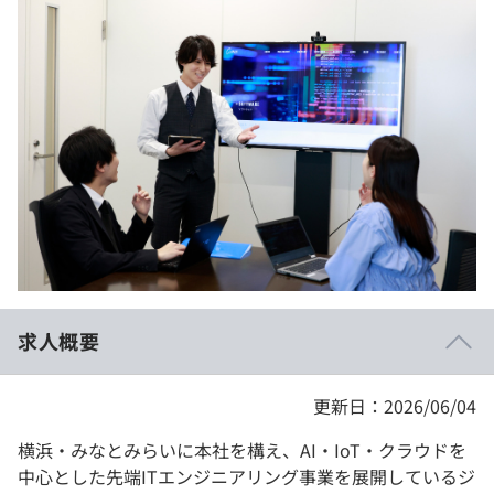
イベント・セミナー
paiza times
再チャレンジ結果一覧
リファレンス
インタビュー
note
就活成功ガイド
プラン
個人向けプラン
法人向けプラン
学校向けプラン
求人概要
契約内容・クーポン
更新日：2026/06/04
横浜・みなとみらいに本社を構え、AI・IoT・クラウドを
中心とした先端ITエンジニアリング事業を展開しているジ