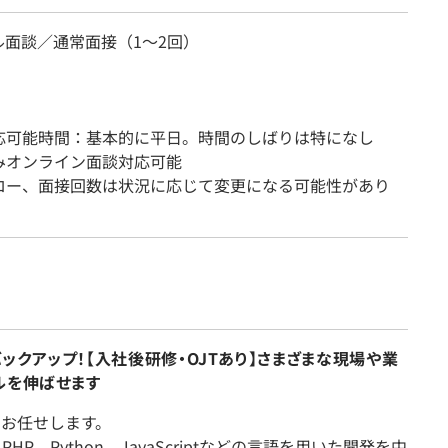
ル面談／通常面接（1～2回）
応可能時間：基本的に平日。時間のしばりは特になし
みオンライン面談対応可能
ロー、面接回数は状況に応じて変更になる可能性があり
クアップ！【入社後研修・OJTあり】さまざまな現場や業
ルを伸ばせます
をお任せします。
P、Python、JavaScriptなどの言語を用いた開発を中