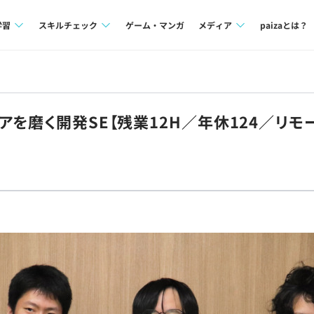
学習
スキルチェック
ゲーム・マンガ
メディア
paizaとは？
講座一覧
プログラミング言語
Tech Team Journal
問題集
SQL
paiza times
アを磨く開発SE【残業12H／年休124／リ
4択課題
評価結果一覧
note
ント
ナレッジ
再チャレンジ結果一覧
ミナー
リファレンス
プラン
ド
個人向けプラン
法人向けプラン
学校向けプラン