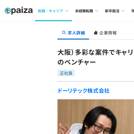
転職・キャリア
未経験転職
新卒就活
求人検索
求人検索
求人検索
求人詳細
企業情報
本選考
インタビュー
インタビュー
インターン
大阪）多彩な案件でキャリ
転職成功ガイド
転職成功ガイド
のベンチャー
新卒エージェ
転職エージェント
正社員
イベント・セ
ドーリテック株式会社
インタビュー
就活成功ガイ