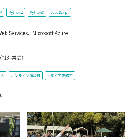
P
Python2
Python3
JavaScript
eb Services、Microsoft Azure
（社外常駐）
以内
オンライン面談可
一部在宅勤務可
名