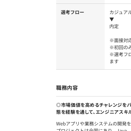
選考フロー
カジュア
▼
内定
※面接対
※初回の
※選考フ
ます
職務内容
◎市場価値を高めるチャレンジをバッ
態を経験を通して、エンジニアスキ
Webアプリや業務システムの開発
プロジェクトは全国にあり、Java、PH