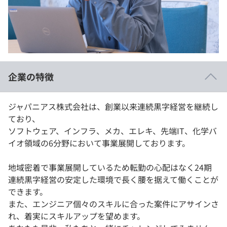
イベント・セミナー
paiza times
再チャレンジ結果一覧
リファレンス
インタビュー
note
就活成功ガイド
プラン
企業の特徴
個人向けプラン
ジャパニアス株式会社は、創業以来連続黒字経営を継続し
法人向けプラン
ており、
ソフトウェア、インフラ、メカ、エレキ、先端IT、化学バ
学校向けプラン
イオ領域の6分野において事業展開しております。
契約内容・クーポン
地域密着で事業展開しているため転勤の心配はなく24期
連続黒字経営の安定した環境で長く腰を据えて働くことが
できます。
また、エンジニア個々のスキルに合った案件にアサインさ
れ、着実にスキルアップを望めます。