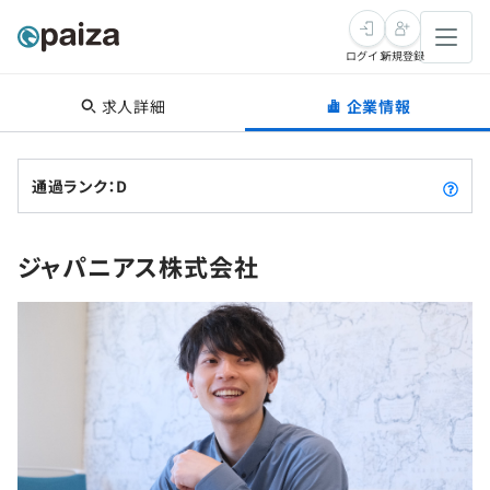
ログイン
新規登録
求人詳細
企業情報
転職・キャリア
未経験転職
求人検索
通過ランク：D
新卒就活
求人検索
インタビュー
ジャパニアス株式会社
学習
求人検索
インタビュー
転職成功ガイド
本選考
スキルチェック
講座一覧
転職成功ガイド
転職エージェント
ゲーム・マンガ
インターン
プログラミング言語
問題集
メディア
SQL
4択課題
新卒エージェント
paizaとは？
Tech Team Journal
評価結果一覧
ナレッジ