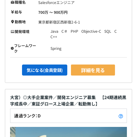
職種名
Salesforceエンジニア
給与
700万 〜 900万円
勤務地
東京都新宿区西新宿2-6-1
Java
C＃
PHP
Objective-C
SQL
C
開発環境
C++
フレームワー
Spring
ク
詳細を見る
気になる(会員登録)
大宮）◎大手企業案件／開発エンジニア募集 【24期連続黒
字成長中／東証グロース上場企業／転勤無し】
通過ランク：D