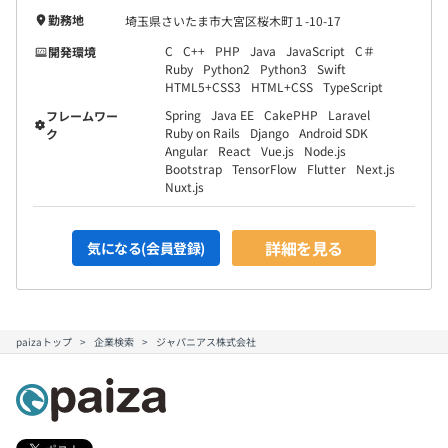
勤務地
埼玉県さいたま市大宮区桜木町１-10-17
C
C++
PHP
Java
JavaScript
C＃
開発環境
Ruby
Python2
Python3
Swift
HTML5+CSS3
HTML+CSS
TypeScript
Spring
Java EE
CakePHP
Laravel
フレームワー
Ruby on Rails
Django
Android SDK
ク
Angular
React
Vue.js
Node.js
Bootstrap
TensorFlow
Flutter
Next.js
Nuxt.js
詳細を見る
気になる(会員登録)
paizaトップ
企業検索
ジャパニアス株式会社