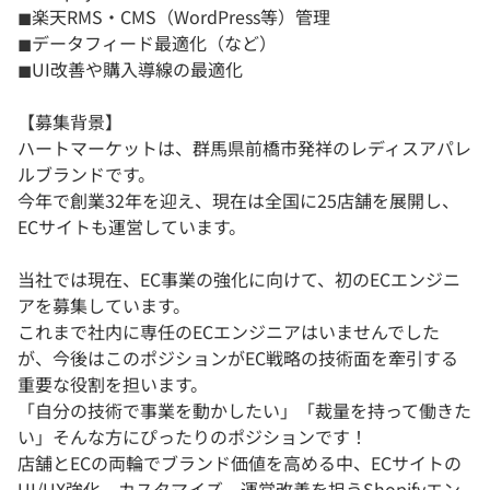
◼︎楽天RMS・CMS（WordPress等）管理
◼︎データフィード最適化（など）
◼︎UI改善や購入導線の最適化
【募集背景】
ハートマーケットは、群馬県前橋市発祥のレディスアパレ
ルブランドです。
今年で創業32年を迎え、現在は全国に25店舗を展開し、
ECサイトも運営しています。
当社では現在、EC事業の強化に向けて、初のECエンジニ
アを募集しています。
これまで社内に専任のECエンジニアはいませんでした
が、今後はこのポジションがEC戦略の技術面を牽引する
重要な役割を担います。
「自分の技術で事業を動かしたい」「裁量を持って働きた
い」そんな方にぴったりのポジションです！
店舗とECの両輪でブランド価値を高める中、ECサイトの
UI/UX強化、カスタマイズ、運営改善を担うShopifyエン