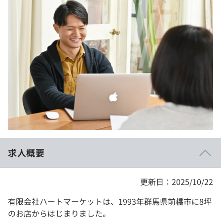
イベント・セミナー
paiza times
再チャレンジ結果一覧
リファレンス
インタビュー
note
就活成功ガイド
プラン
個人向けプラン
法人向けプラン
学校向けプラン
求人概要
契約内容・クーポン
更新日：2025/10/22
有限会社ハートマーケットは、1993年群馬県前橋市に8坪
のお店からはじまりました。