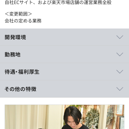
自社ECサイト、および楽天市場店舗の運営業務全般
＜変更範囲＞
会社の定める業務
開発環境
勤務地
学ぶ意欲がありスキルUPを目指す方には、必要に応じて
待遇・福利厚生
外部研修やセミナーの受講は可能です。
その他の特徴
年俸制： 300万円～500万円（一律手当を含む）
相談のうえ、ご希望のマシンを支給します。
◎残業代は別途全額支給（固定残業〈みなし残業〉代制で
はありません）
アジャイル