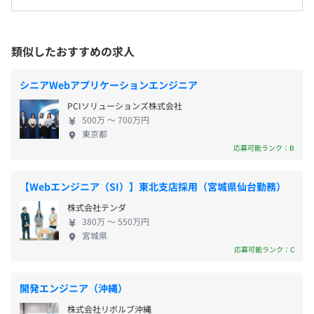
・交通費支給
したちの理念です。 「モノ」を売るだけでなく、た
受動喫煙防止措置に関する事項
くさんの人に笑顔をお届けすることを大切にしてい
従業員に対する受動喫煙対策：屋内原則禁煙（喫煙室あ
半期ごとの目標設定、振り返りによる評価を行います。
ます。 現在は売上1000億を目指しており、DX戦略の
類似したおすすめの求人
り）
最前線で活躍したいエンジニアを募集中です！ 仕事
賞与：年2回
の向き不向きよりも、前向きに取り組む姿勢・チャ
シニアWebアプリケーションエンジニア
レンジ精神を重視しています。 IT部門のメンバーと
全社：200名
PCIソリューションズ株式会社
して、事業拡大に向けて一緒に頑張っていきません
500万 〜 700万円
ECチーム：9名
か？
東京都
昇給：年1回
応募可能ランク：B
【Webエンジニア（SI）】東北支店採用（宮城県仙台勤務）
社会保険完備（健康保険・厚生年金加入・雇用保険・労災
株式会社テンダ
保険）
380万 〜 550万円
宮城県
応募可能ランク：C
【部長】43歳
2006年-2020年：エンジニア（組み込みソフトウェア開
開発エンジニア（沖縄）
無期雇用
発、要件定義～システムテスト、プロジェクトリーダー、
ディープラーニング予測モデル学習、組み込み）
株式会社リボルブ沖縄