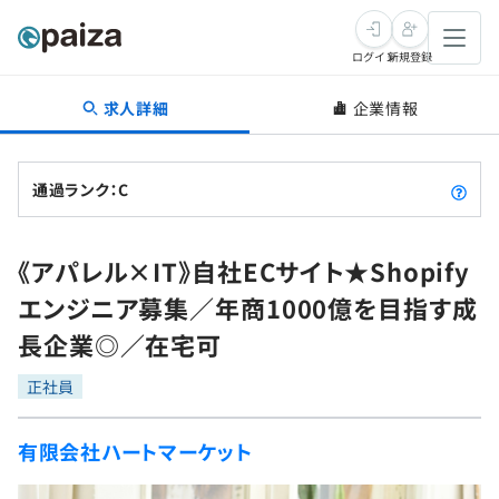
ログイン
新規登録
求人詳細
企業情報
転職・キャリア
未経験転職
求人検索
通過ランク：C
新卒就活
求人検索
インタビュー
《アパレル×IT》自社ECサイト★Shopify
学習
求人検索
インタビュー
転職成功ガイド
エンジニア募集／年商1000億を目指す成
本選考
スキルチェック
講座一覧
長企業◎／在宅可
転職成功ガイド
転職エージェント
ゲーム・マンガ
インターン
プログラミング言語
正社員
問題集
メディア
SQL
4択課題
有限会社ハートマーケット
新卒エージェント
paizaとは？
Tech Team Journal
評価結果一覧
ナレッジ