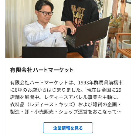
（※
想定年収
は年収提示額を保証するものではありません）
9：00〜18：00（実働時間：8時間）
休憩時間：12：00～13：00（60分）
【職場の雰囲気】
平均残業時間：平均2時間程度／月 ※基本残業はありま
・一人ひとりの成長が、チームの力となり、心地よい職場
◎リモート勤務OK（週2日程度のリモート勤務が可能で
有限会社ハートマーケット
せん
をつくっていく。
す）
そんな想いを共有しながら、前向きにチャレンジできる
◎転勤はありません。
有限会社ハートマーケットは、1993年群馬県前橋市
環境です。
に8坪のお店からはじまりました。 現在は全国に29
・経営層が近く、エンジニアリングに対する理解が得られ
店舗を展開中。レディースアパレル事業を主軸に、
就業場所の変更範囲
《年間休日：120日》
ているため、開発しやすい環境です。
衣料品（レディース・キッズ）および雑貨の企画・
＜雇入時＞
・週休2日制（シフト制）
また、失敗に対する理解もあるため、挑戦しやすい環境
製造・卸・小売販売・ショップ運営をおこなってい
東京オフィス、および自宅
です。開発方法などについても固定したものはないため、
ます。 年商も1998年度の3億円から、2016年度には
＜変更範囲＞
プロジェクトごとに柔軟に対応できます。
100億円規模へと成長しました。 ハートマーケット
会社の定める場所（テレワークをおこなう場所も含む）
企業情報を見る
の洋服を通して、お客様の笑顔を集めることがわた