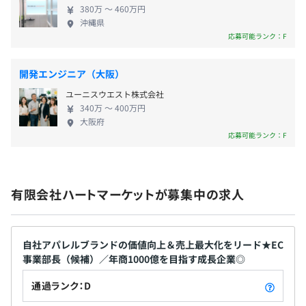
380万 〜 460万円
2020年：さらなる挑戦の場を探していたところ理念の一
沖縄県
致するハートマーケットと出会い入社、社内SEとして見
応募可能ランク：F
3カ月（条件などの変更はありません）
える化／効率化に係わる社内ツール開発、業務システムの
導入、社内サポート、エンジニアの育成を担う。
開発エンジニア（大阪）
ユーニスウエスト株式会社
340万 〜 400万円
大阪府
現状は少人数構成ですので、一人ひとりが１つの機能を担
応募可能ランク：F
当する形になります。開発手法は開発対象にもよります
が、主にアジャイル開発です。
最初は上司が常時横についてサポートしますが、成長と共
有限会社ハートマーケットが募集中の求人
に自分で仕事を取ってきて、要件定義～テスト、サポート
まで担当できる自由な環境です。
自社アパレルブランドの価値向上＆売上最大化をリード★EC
事業部長（候補）／年商1000億を目指す成長企業◎
通過ランク：D