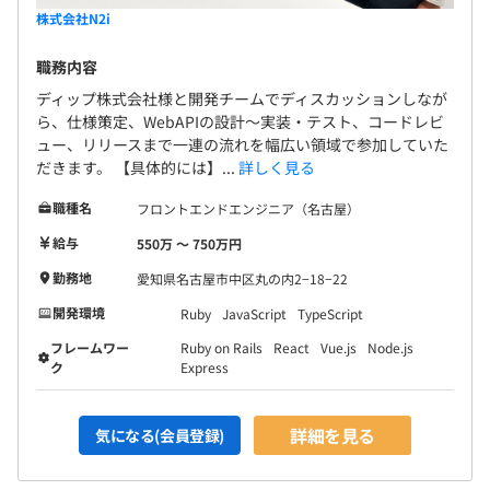
株式会社N2i
職務内容
ディップ株式会社様と開発チームでディスカッションしなが
ら、仕様策定、WebAPIの設計～実装・テスト、コードレビ
ュー、リリースまで一連の流れを幅広い領域で参加していた
だきます。 【具体的には】...
詳しく見る
職種名
フロントエンドエンジニア（名古屋）
給与
550万 〜 750万円
勤務地
愛知県名古屋市中区丸の内2−18−22
開発環境
Ruby
JavaScript
TypeScript
フレームワー
Ruby on Rails
React
Vue.js
Node.js
ク
Express
詳細を見る
気になる(会員登録)