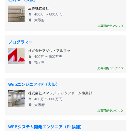
書籍、社外勉強会・カンファレンス参加費用の補助制度
ていきたいと考えており、エンジニアの増員募集を
コードレビュー
三貴株式会社
おこなっています。 将来的にはメンバーのマネジメ
名古屋市営地下鉄 桜通線・鶴舞線「丸の内」駅より徒歩
資格手当・報奨金制度
400万 〜 600万円
ントにも携わりたい！という方を特に歓迎しており
大阪府
１分
ます。 当社では採用管理ツールを国内有数の企業様
応募可能ランク：D
通勤交通費（月3万円／リモート勤務の場合はつど経費精
と共同開発・運用しています。現在は導入社数1万社
算）
超のHR Techを開発中です。急成長中の当社で一緒に
プログラマー
スペックについては状況次第で異なります。
よりよいプロダクト開発にチャレンジしてみません
基本的にはMac Bookを貸与致します。
株式会社アソウ・アルファ
か？
400万 〜 500万円
福岡県
賞与:年2回（7月・12月）、前年度支給実績：1.5ヶ月分
応募可能ランク：D
ストックオプションを貢献度に対して年1回付与
プロジェクトごとに選択、オブジェクト指向、テスト駆動
Webエンジニア-TF（大阪）
開発、ドメイン駆動設計
株式会社スマレジ テックファーム事業部
昇給査定：年2回（3月・9月）
400万 〜 600万円
大阪府
応募可能ランク：D
社会保険完備（健康保険・厚生年金・雇用保険・労災保
WEBシステム開発エンジニア（PL候補）