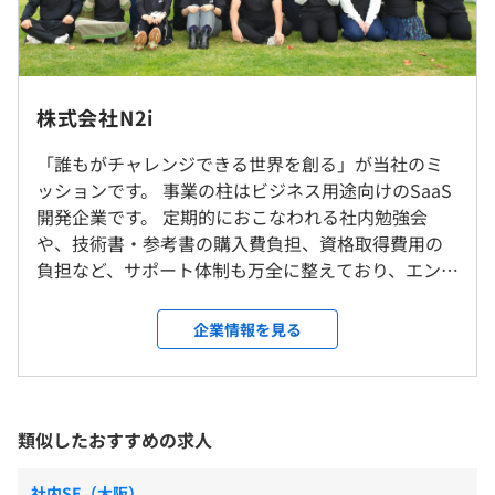
（※
想定年収
は年収提示額を保証するものではありません）
「ノリスケ日程調整」（日程調整アプリケーション） プ
※全国リモート勤務OK！9割以上のメンバーがリモートワ
ロジェクト人数:1名 サービス終了
ークを実施しております。
株式会社N2i
10:00〜19:00
「MOCHICA」（新卒向け採用管理） プロジェクト人数
※3カ月に1度の社員総会の際は出社していただきます。
※8時〜10時の間で始業および就業時間を前倒しできま
4名 継続的開発中
※2週間に1回、任意の出社日を設定しております。
「誰もがチャレンジできる世界を創る」が当社のミ
す。
「面接コボット for 転職」 （中途向け採用管理） プロ
ッションです。 事業の柱はビジネス用途向けのSaaS
休憩時間：60分（取得タイミングは自由）
ジェクト人数5名 サービス終了
開発企業です。 定期的におこなわれる社内勉強会
就業場所の変更範囲
平均残業時間：平均11.1時間
「面接コボット for アルバイト / HRコボット for 応募対
や、技術書・参考書の購入費負担、資格取得費用の
＜雇入時＞
応」（アルバイト・派遣向け採用管理） プロジェクト人
負担など、サポート体制も万全に整えており、エンジ
名古屋本社、および自宅
数5→30名 継続開発中
ニアの成長を見守っています。 また、時間や場所を
＜変更範囲＞
「ノリスケ日程調整（新）」（日程調整アプリケーショ
自由に選択できる当社だからこそ、女性エンジニア
会社の定める場所（テレワークを行う場所を含む）
企業情報を見る
【年間休日120日】
ン） プロジェクト人数2−4名 サービス縮小
（約3割）や子育て中のエンジニアも多数活躍中で
■完全週休2日制（土・日）
「バトンタッチ」（通話内容のテキスト化） プロジェク
す！残業少なめ／完全週休2日／年休122日以上とワ
■祝日
受動喫煙防止措置に関する事項
ト人数4−5名 サービス終了
ークライフバランスも充実しており、自己研鑽もし
■年末年始休暇
従業員に対する受動喫煙対策：あり
ながら、時間に余裕のあるライフスタイルをかなえ
類似したおすすめの求人
■特別（慶弔）休暇
対策内容：屋内原則禁煙
られます。 現在は約8割が20～30代と若い組織のた
■リフレッシュ休暇（入社初日から付与）：3日間
め、レビュー、人材育成などのチーム開発を強化し
■有給休暇
社内SE（大阪）