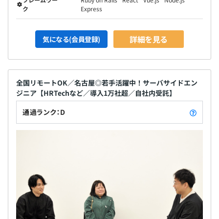
す。
ク
Express
詳細を見る
気になる(会員登録)
全国リモートOK／名古屋◎若手活躍中！サーバサイドエン
ジニア【HRTechなど／導入1万社超／自社内受託】
◆チームはプロダクト単位で別れています。
大きいチームだと30人くらい、小さいチームだと2〜3人
通過ランク：D
で構成されています。
PMはプロダクト単位で専属、デザイナーは兼務。
QAは担当のプロダクトを中心に、必要に応じて全プロダ
クトをみます。