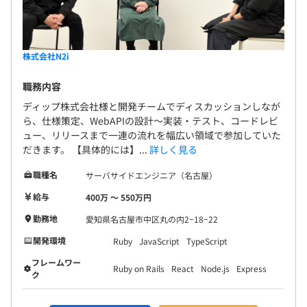
株式会社N2i
職務内容
ディップ株式会社様と開発チームでディスカッションしなが
ら、仕様策定、WebAPIの設計～実装・テスト、コードレビ
ュー、リリースまで一連の流れを幅広い領域で参加していた
だきます。 【具体的には】...
詳しく見る
職種名
サーバサイドエンジニア（名古屋）
給与
400万 〜 550万円
勤務地
愛知県名古屋市中区丸の内2−18−22
開発環境
Ruby
JavaScript
TypeScript
フレームワー
Ruby on Rails
React
Node.js
Express
ク