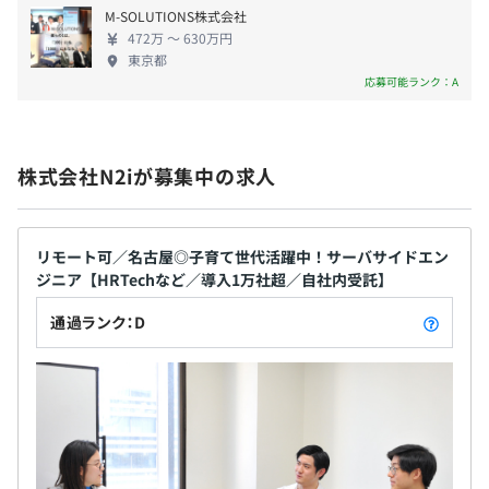
険）
M-SOLUTIONS株式会社
Docker、Datadog
472万 〜 630万円
東京都
応募可能ランク：A
有期雇用
株式会社N2iが募集中の求人
契約更新の有無・契約期間の定め
あり(6ヶ月)
◆企画・開発の流れ
リモート可／名古屋◎子育て世代活躍中！サーバサイドエン
契約更新の判断基準
開発フローはプロジェクトごとに異なります。
ジニア【HRTechなど／導入1万社超／自社内受託】
契約の更新は、本人の能力、業務量、業務成績、勤務態
プロジェクトによってスクラム開発のプロセスをとること
度、会社の契約状況により判断
通過ランク：D
もあれば、少人数の個別判断に任せる形でスピーディに開
発を進めることもあります。
契約更新の上限
試用期間のみ有期雇用。入社から6ヶ月後無期雇用へ変更
◆技術スタック
を前提としております。
特定の技術に執着せず、ユーザーの課題を解決する最適な
技術を選択しています。