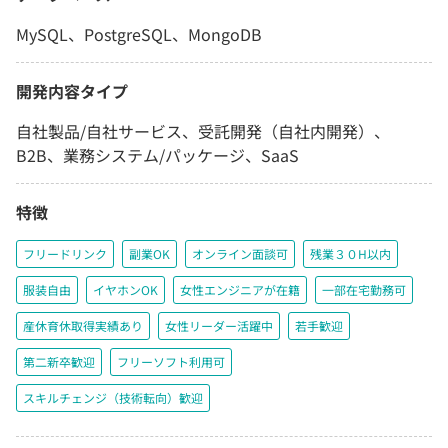
MySQL、PostgreSQL、MongoDB
開発内容タイプ
自社製品/自社サービス、受託開発（自社内開発）、
B2B、業務システム/パッケージ、SaaS
特徴
フリードリンク
副業OK
オンライン面談可
残業３０H以内
服装自由
イヤホンOK
女性エンジニアが在籍
一部在宅勤務可
産休育休取得実績あり
女性リーダー活躍中
若手歓迎
第二新卒歓迎
フリーソフト利用可
スキルチェンジ（技術転向）歓迎