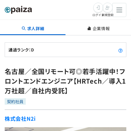
ログイン
新規登録
求人詳細
企業情報
転職・キャリア
未経験転職
求人検索
通過ランク：D
新卒就活
求人検索
インタビュー
名古屋／全国リモート可◎若手活躍中！フ
学習
求人検索
インタビュー
転職成功ガイド
ロントエンドエンジニア【HRTech／導入1
本選考
スキルチェック
講座一覧
万社超／自社内受託】
転職成功ガイド
転職エージェント
ゲーム・マンガ
インターン
プログラミング言語
契約社員
問題集
メディア
SQL
4択課題
株式会社N2i
新卒エージェント
paizaとは？
Tech Team Journal
評価結果一覧
ナレッジ