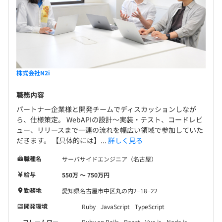
6カ月（待遇の変更はありません）
半期ごとに複数の観点から評価をおこない、給与改定と賞
与支給をおこないます。
2週間ごとに1on1を行い、目標の確認を方向性の確認を行
っております。
株式会社N2i
【給与グレード】
職務内容
■8段階グレード(G1〜G8)
パートナー企業様と開発チームでディスカッションしなが
■グレードごとに3段階のレベル（entry、standard、
ら、仕様策定。 WebAPIの設計～実装・テスト、コードレビ
ュー、リリースまで一連の流れを幅広い領域で参加していた
advanced）
だきます。 【具体的には】...
詳しく見る
■グレード別の給与レンジ
職種名
サーバサイドエンジニア（名古屋）
給与
550万 〜 750万円
全社で約5割がエンジニアで構成されています。
勤務地
愛知県名古屋市中区丸の内2−18−22
事業部はほぼ全員がエンジニアとして、エンジニア、
開発環境
Ruby
JavaScript
TypeScript
PM、QA、デザイナーがそれぞれの役割を果たしておりま
フレームワー
Ruby on Rails
React
Vue.js
Node.js