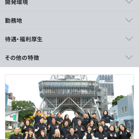
開発環境
勤務地
◆開発体制
待遇・福利厚生
共同開発企業様とレベニューシェア型の共同開発をおこな
っています。
相互に質の向上を目指すために、頻繁にディスカッション
その他の特徴
しながら、仕様策定、リリースまでおこなっています。
プロジェクトの進め方は各チームにお任せ。プロダクトの
■賃金形態：月給制
フェイスやチーム規模に応じて柔軟に選択できます。
■賃金の決定方法：当社規定により決定
■想定月給：30万円〜40.7万円（固定残業代を含む）
◆開発プロセスも改善
・基本給：24万円〜32.6万円
約15名のエンジニアメンバー同士で日々課題を抽出し、
・固定残業代：40時間分、6万〜7.4万円（超過分は別途
活発にやり取りながら問題解決・機能開発に取り組んでい
支給）
ます。
開発のプロセスや効率化などもメンバー同士で話し合い、
常にアップデートしています。