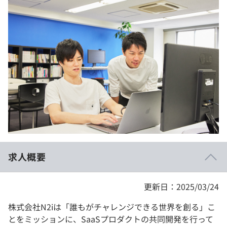
イベント・セミナー
paiza times
再チャレンジ結果一覧
リファレンス
インタビュー
note
就活成功ガイド
プラン
個人向けプラン
法人向けプラン
学校向けプラン
求人概要
契約内容・クーポン
更新日：2025/03/24
株式会社N2iは「誰もがチャレンジできる世界を創る」こ
とをミッションに、SaaSプロダクトの共同開発を行って