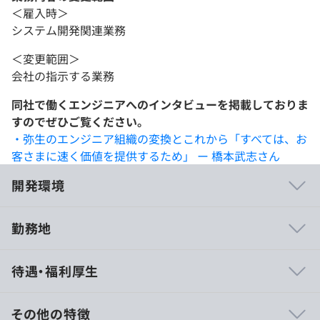
＜雇入時＞
システム開発関連業務
＜変更範囲＞
会社の指示する業務
同社で働くエンジニアへのインタビューを掲載しておりま
すのでぜひご覧ください。
・弥生のエンジニア組織の変換とこれから「すべては、お
客さまに速く価値を提供するため」 ー 橋本武志さん
開発環境
勤務地
・自社サービス開発のため、製品の要件定義などの上流工
待遇・福利厚生
程から携わることができる
・一部リモート可能かつフレックスタイム制度により柔軟
な働き方ができる
その他の特徴