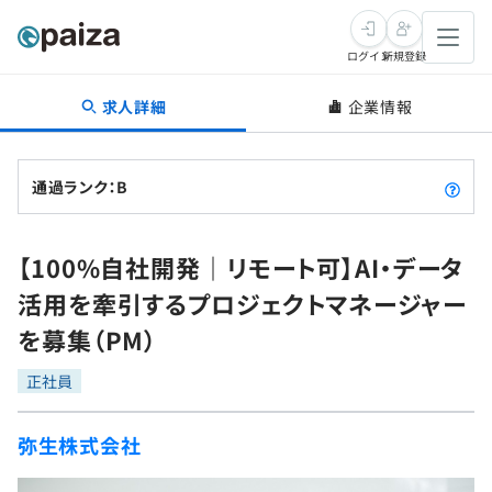
ログイン
新規登録
求人詳細
企業情報
転職・キャリア
未経験転職
求人検索
通過ランク：B
新卒就活
求人検索
インタビュー
【100%自社開発｜リモート可】AI・データ
学習
求人検索
インタビュー
転職成功ガイド
活用を牽引するプロジェクトマネージャー
本選考
スキルチェック
講座一覧
を募集（PM）
転職成功ガイド
転職エージェント
ゲーム・マンガ
インターン
プログラミング言語
正社員
問題集
メディア
SQL
4択課題
弥生株式会社
新卒エージェント
paizaとは？
Tech Team Journal
評価結果一覧
ナレッジ