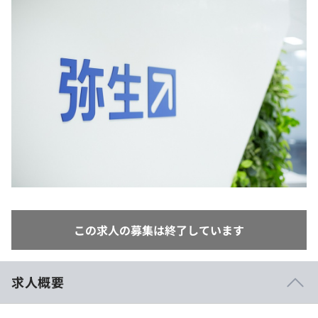
イベント・セミナー
paiza times
再チャレンジ結果一覧
リファレンス
インタビュー
note
就活成功ガイド
プラン
個人向けプラン
法人向けプラン
学校向けプラン
契約内容・クーポン
この求人の募集は終了しています
求人概要