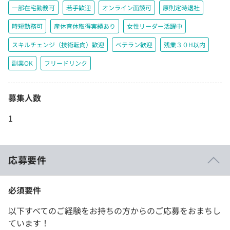
一部在宅勤務可
若手歓迎
オンライン面談可
原則定時退社
時短勤務可
産休育休取得実績あり
女性リーダー活躍中
スキルチェンジ（技術転向）歓迎
ベテラン歓迎
残業３０H以内
副業OK
フリードリンク
募集人数
1
応募要件
必須要件
以下すべてのご経験をお持ちの方からのご応募をおまちし
ています！