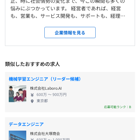
正、時に社会情勢の変化まで、今この瞬間も多くの
会社の定める事業所
フレックスタイム制 標準労働時間1日7.5時間（コアタイ
「無料」で「かんたん」に会社設立 の案内にしたがって
悩みにぶつかっています。 経営者であれば、経営
ム10:00~15:00)
入力を進めるだけで、株式・合同会社設立に必要な書類を
も、営業も、サービス開発も、サポートも、経理も
残業：有
受動喫煙防止措置に関する事項
作成できます。
すべて1人でやらなければなりません。 わたしたち弥
屋内原則禁煙（喫煙室あり）
生は、夢を実現しようとする人を応援すると同時
企業情報を見る
リモート勤務可(週1での出社想定)、業務都合によって出
に、彼らがつまずくことのないよう、あらゆるステ
張有
ップに寄り添い、支える存在でありたいと考えてい
休憩時間：休憩60分 ※昼食時間は業務の都合により各々
◆社外向け勉強会の開催やカンファレンスへの参加
ます。 そして、中小企業が抱える課題や日本社会の
の自主性に任せています
社外向け勉強会を定期的に開催し、他社エンジニアとの
課題を本質的に解決していくために使命感をもっ
平均残業時間：19.33
類似したおすすめの求人
情報交換を積極的におこなっています。
て、変化を推し進めています。 ◆中小企業を元気に
◆社内勉強会の開催
することで、日本の好循環をつくる さまざまな中小
機械学習エンジニア（リーダー候補）
◆書籍、社外勉強会・カンファレンス参加費用の補助制度
企業が元気になれば、そこで働く人びとの気持ちも
◆研修の実施、資格手当・報奨金制度
株式会社Laboro.AI
未来も元気になる。 それは、日本の経済が成長し、
完全週休2日制（土、日）、祝日休み
◆コードレビュー、ペアプログラミングの実施
600万 〜 900万円
社会が元気になることにつながる。 弥生は、中小企
夏季（3日）、年末年始（12/29～1/3）、年次有給休暇、
東京都
◆AWS練習環境の提供
業の活力を生み出すことで、日本の活力を生み出す
応募可能ランク：B
特別有給休暇（慶弔休暇等）、リフレッシュ休暇（5年ご
ことに貢献します。 ◆自社開発の全工程を担える 企
とに5日）
画・開発からサポートまで、すべての工程を自社で
データエンジニア
おこないます。お客さまの声を企画・開発に反映でき
プロジェクトごとに選択、ウォーターフォール、アジャイ
株式会社大塚商会
るので、より使いやすい製品の開発に専念できる環
600万 〜 1,000万円