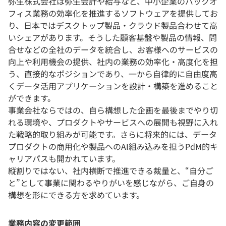
弥生株式会社は弥生会計や給与など、中小企業のバックオ
フィス業務の効率化を推進するソフトウェアを提供してお
り、日本ではデスクトップ製品・クラウド製品合わせて高
いシェアがあります。そうした顧客基盤や製品の情報、問
合せなどの全社のデータを統合し、お客様へのサービスの
向上や利用機会の提供、社内の業務の効率化・高度化を担
う、直接的なポジションであり、一から自律的に自由度高
くデータ活用アプリケーションを設計・構築を進めること
ができます。
事業会社ならではの、自ら構想した企画を最後までやり切
れる環境や、プロダクトやサービスへの展開も視野に入れ
た戦略的取り組みが可能です。さらに将来的には、データ
プロダクトの商用化や製品へのAI組み込みを担うPdM的キ
ャリアパスも開かれています。
縦割りではない、社内横断で推進できる裁量と、“自分ご
と”として事業に関わるやりがいを感じながら、ご自身の
構想を形にできる方を求めています。
業務内容の変更範囲