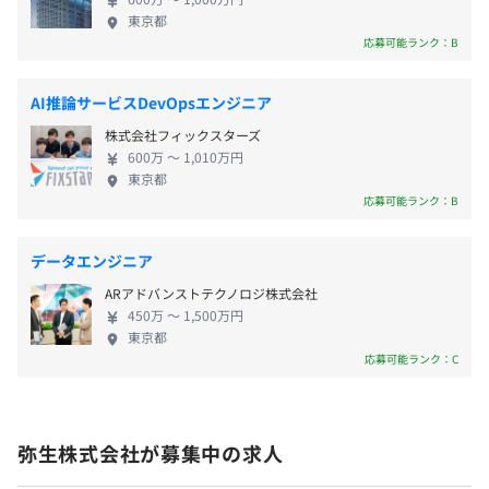
ル、スクラム
境です。 クラウドアプリ、デスクトップアプリ、
・リモートワーク手当（リモートワーク日数に応じて
東京都
Azure、AWS、iOS／Androidアプリ、AI／ML、
応募可能ランク：B
5,000円～7,500円／月）
CRM、課金管理システム、チャットサポート、IVR、
セキュリティなどエンジニアが関わる範囲も広く、
AI推論サービスDevOpsエンジニア
さまざまな場面で活躍しながら、多彩なスキルを身
株式会社フィックスターズ
につけることができます。
・固定賞与4月10月
600万 〜 1,010万円
・業績賞与12月
東京都
応募可能ランク：B
Apache Hadoop、Apache Spark
データエンジニア
年1回
ARアドバンストテクノロジ株式会社
450万 〜 1,500万円
東京都
応募可能ランク：C
各種社会保険（健康保険、厚生年金、雇用保険、労災保
険）
プロジェクトの規模やフェーズでばらつきがありますが5
関東ITソフトウェア健康保険組合
名から20名程度のチームです。
弥生株式会社が募集中の求人
PM1名、テックリード1名、エンジニア3名に加え、テス