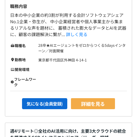
職務内容
日本の中小企業の約3割が利用する会計ソフトウェアシェア
No.1企業・弥生が、 中小企業経営者や個人事業主から集ま
るリアルな声を題材に、 蓄積された膨大なデータとAIを武器
に、顧客の課題解決に繋が...
詳しく見る
28卒★AIエージェントをゼロからつくる5daysインタ
職種名
ーン／対面開催
勤務地
東京都千代田区外神田 4-14-1
開発環境
フレームワー
ク
詳細を見る
気になる(会員登録)
週4リモート◎全社のAI活用に向け、主要3大クラウドの統合