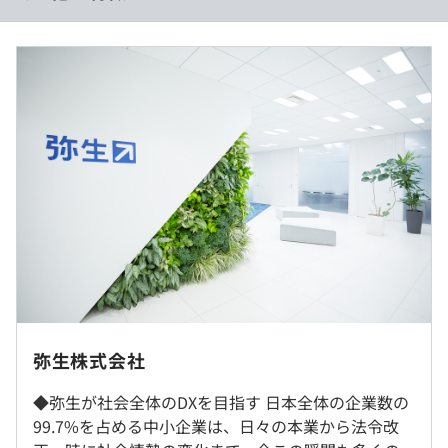
・育休取得の実績が多数
・技術選定に関わることができる
想定年収：910万～1,300万円
月給539,000円（基本給407,000円+固定残業代132,000
円）～700,000円（基本給533,300+固定残業代166,700
円）
※年収520万円以上は固定残業代制（30時間分）※超過分
◆弥生オンライン：誰でも使いこなせる製品設計、業務を
は別途支給
さらに効率化する弥生のクラウド、法令改正への確実な対
※ストックオプションあり
応。弥生はお客さまの業務をもっと、スムーズにします。
上記は想定の為、現職の給与を加味いたしまして、最終的
◆Misoca：見積書・納品書・請求書をかんたんに作成、
オファー致します
まとめて管理。業務を効率化するクラウド見積・納品・請
求書サービスです。
◆弥生25シリーズ：デスクトップアプリケーション、はじ
めてでも日々の記帳から集計・決算書作成まで、かんたん
就業場所の変更範囲
弥生株式会社
に。豊富なラインナップからお客さまの業務をスムースに
（※
想定年収
は年収提示額を保証するものではありません）
＜雇入時＞
するソフトが見つかります。
◆弥生が社会全体のDXを目指す 日本全体の企業数の
東京本社、および自宅
99.7%を占める中小企業は、日々の本業から法令改
＜変更範囲＞
◆弥生のかんたん会社設立：弥生の事業支援サービス、