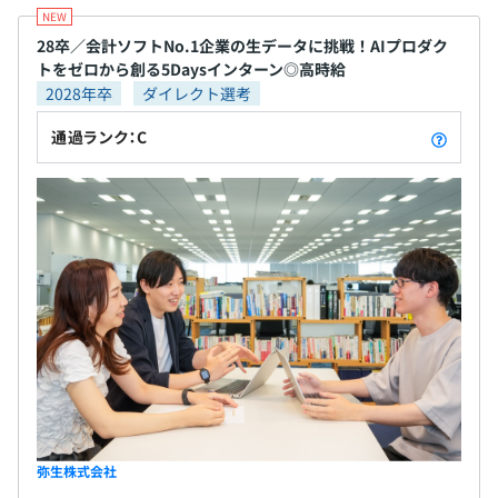
ト計画を作るクオリティリーダー、品質管理を担当する
QAがプロジェクトに参画します。
28卒／会計ソフトNo.1企業の生データに挑戦！AIプロダク
無期雇用
トをゼロから創る5Daysインターン◎高時給
2028年卒
ダイレクト選考
通過ランク：C
試用期間3カ月（試用期間中の条件の変動なし）
弥生株式会社