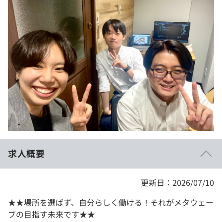
イベント・セミナー
paiza times
再チャレンジ結果一覧
リファレンス
インタビュー
note
就活成功ガイド
プラン
個人向けプラン
法人向けプラン
学校向けプラン
求人概要
契約内容・クーポン
更新日：2026/07/10
★★場所を選ばず、自分らしく働ける！それがメタウェー
ブの目指す未来です★★