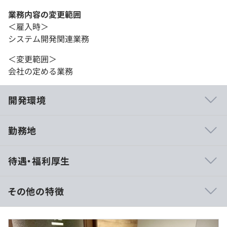
業務内容の変更範囲
＜雇入時＞
システム開発関連業務
＜変更範囲＞
会社の定める業務
開発環境
勤務地
社員ひとりひとりのアイデアや意見を尊重する社風です。
待遇・福利厚生
社員の提案は積極的に取り入れて実現し、個性を生かせる
環境を大切にしています。
働き方も固定されたものではなく、多様なライフスタイル
その他の特徴
に対応できるよう、常に制度を見直しています。
あなたの働き方やライフスタイルに合わせて柔軟に働ける
■賃金形態：月給制
ため、仕事とプライベートのバランスも大切にできます。
■賃金の決定方法：スキルと経験を考慮し、相談の上決定