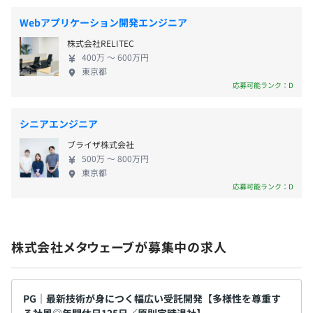
昇給あり
ならではのコストパフォーマンスと密なコミュニケ
Webアプリケーション開発エンジニア
ーションを提供し、クライアントに寄り添った開発
株式会社RELITEC
を実現しています。地方にいながらも高品質なサービ
400万 〜 600万円
スを提供することで、IT分野における地方の可能性を
東京都
社会保険完備（健康保険・厚生年金加入・雇用保険・労災
広げています。 ■多様性を尊重した柔軟な働き方 社
応募可能ランク：D
保険）
員が自分らしい働き方を選択できる環境を重視して
います。ライフステージの変化に合わせて、働く場所
シニアエンジニア
や時間に縛られない多様な働き方を可能にし、仕事
ブライザ株式会社
と私生活の調和をサポート。育児や介護など個々の
無期雇用
500万 〜 800万円
事情に配慮した制度や、リモートワーク制度、1時間
東京都
単位で取得できる有給休暇などを導入することで、
応募可能ランク：D
誰もが安心して働き続けられる職場を目指していま
す。 ■地方創生と移住支援 都会への過度な人口集中
6カ月（条件などの変更はありません）
を是正し、地方の活性化に貢献することを目指して
株式会社メタウェーブが募集中の求人
います。高知県という自然豊かな環境で、社員が仕事
と生活のバランスをとりながら働けるよう、リモー
トワークやスキルアップ支援を積極的に推進。さら
に、地方移住を検討している方には、四国各県が提
PG｜最新技術が身につく幅広い受託開発【多様性を尊重す
る社風◎年間休日125日／原則定時退社】