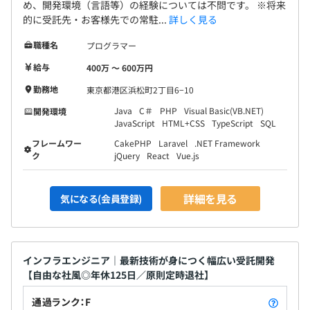
め、開発環境（言語等）の経験については不問です。 ※将来
的に受託先・お客様先での常駐...
詳しく見る
職種名
プログラマー
給与
400万 〜 600万円
勤務地
東京都港区浜松町2丁目6−10
Java
C＃
PHP
Visual Basic(VB.NET)
開発環境
JavaScript
HTML+CSS
TypeScript
SQL
フレームワー
CakePHP
Laravel
.NET Framework
ク
jQuery
React
Vue.js
詳細を見る
気になる(会員登録)
インフラエンジニア｜最新技術が身につく幅広い受託開発
【自由な社風◎年休125日／原則定時退社】
通過ランク：F