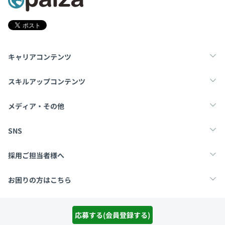
キャリアコンテンツ
転職・キャリア
未経験転職
新卒就活
スキルアップコンテンツ
学習
スキルチェック
マンガ・ゲーム
メディア・その他
Tech Team Journal
paiza times
note
SNS
X
Facebook
採用ご担当者様へ
採用・教育をお考えの企業様へ
中途求人掲載はこちら
お困りの方はこちら
paizaとは？
お問い合わせ・FAQ
応募する(会員登録する)
運営会社
利用規約
プライバシーポリシー
Cookieポリシー
Copyright Paiza, Inc. All rights reserved.