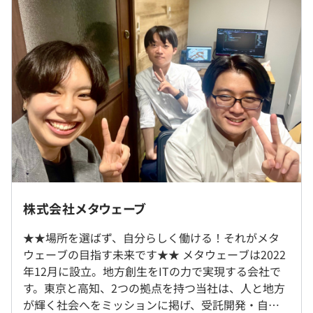
自由度が高く、風通しのよい職場です。
いたします。
■月額：312,160円〜500,000円
・基本給：272,160円〜470,000円
・固定残業代：上限8時間10分〜下限13時間39分、30,000
円（超過分別途支給）
■スキルアップ制度
学びたい社員を応援する研修制度と資格取得支援制度があ
※月平均労働日数：20日
り、試験費用や報奨金が支給されます。
※賃金締切日：固定（月末）
※固定（月末以外）翌月10日
オブジェクト指向、ウォーターフォール、アジャイル
将来的には、東京都、神奈川県、埼玉県、千葉県を中心と
したプロジェクト先での勤務となります。
株式会社メタウェーブ
案件によっては完在宅勤務／フルリモート勤務が可能で
（※
想定年収
は年収提示額を保証するものではありません）
す。
★★場所を選ばず、自分らしく働ける！それがメタ
ウェーブの目指す未来です★★ メタウェーブは2022
年12月に設立。地方創生をITの力で実現する会社で
就業場所の変更範囲
す。東京と高知、2つの拠点を持つ当社は、人と地方
＜雇入時＞
①9:00〜18:00
が輝く社会へをミッションに掲げ、受託開発・自社
東京、その他顧客先、および自宅
②10:00〜19:00