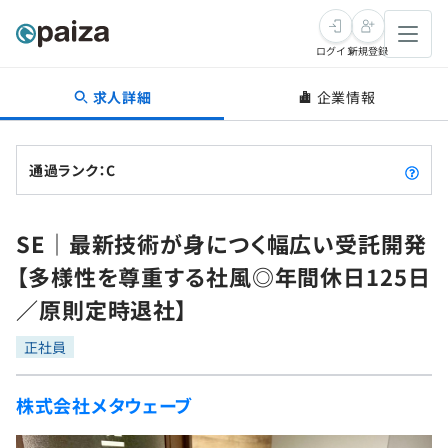
ログイン
新規登録
求人詳細
企業情報
転職・キャリア
未経験転職
求人検索
通過ランク：C
新卒就活
求人検索
インタビュー
SE｜最新技術が身につく幅広い受託開発
学習
求人検索
インタビュー
転職成功ガイド
【多様性を尊重する社風◎年間休日125日
本選考
スキルチェック
講座一覧
／原則定時退社】
転職成功ガイド
転職エージェント
ゲーム・マンガ
インターン
プログラミング言語
正社員
問題集
メディア
SQL
4択課題
株式会社メタウェーブ
新卒エージェント
paizaとは？
Tech Team Journal
評価結果一覧
ナレッジ