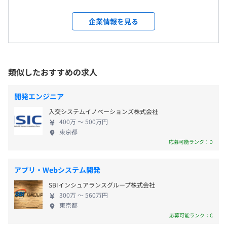
開発 ・SESの3つの事業を軸に、エンジニアの育成と
＜変更範囲＞
休憩時間：60分
地方の活性化に取り組んでいます。 SIer企業である
会社の定める場所（テレワークをおこなう場所を含む）
企業情報を見る
平均残業時間：月平均10時間
親会社と連携を図り、主に自社で開発中のSDX（販売
管理システム）やSTR（就業管理システム／スマート
受動喫煙防止措置に関する事項
社員5名
タイムレコーダー）案件に参画。地方にいながら、
屋内原則禁煙
※グループ企業を含めると40名で構成されています。（令
最先端の技術に触れ、スキルアップできるチャンス
類似したおすすめの求人
週休2日制（土日祝日）、年次有給休暇（6カ月経過後10
和8年6月現在）
が豊富です！ また、当社では、【すべての社員がそ
日付与）
れぞれのライフステージに合わせて活躍できる環
開発エンジニア
境】を提供しています。 ◎高知の美しい自然の中
本社：「浜松町駅」より徒歩2分
入交システムイノベーションズ株式会社
で、集中して開発に取り組むもよし ◎活気あふれる
400万 〜 500万円
都市で、最新の技術に触れるもよし あなたのライフ
東京都
通勤手当（実費支給※上限あり／月額30,000円）
スタイルに合わせて、柔軟な働き方が可能です。 ひ
応募可能ランク：D
とりひとりが最適な場所で新しい価値を見つけ、仕
事と生活を楽しみながら、地域や社会に貢献でき
アプリ・Webシステム開発
る。そんな組織をわたしたちは目指しています！
賞与あり
SBIインシュアランスグループ株式会社
【当社で働く魅力】 ■地方からITの未来を創る 地方
300万 〜 560万円
を拠点にIT人材不足という社会課題の解決を目指し
東京都
ています。主な開発拠点を高知県に置き、官公庁や病
応募可能ランク：C
院向けのシステム開発などを手がけることで、地方