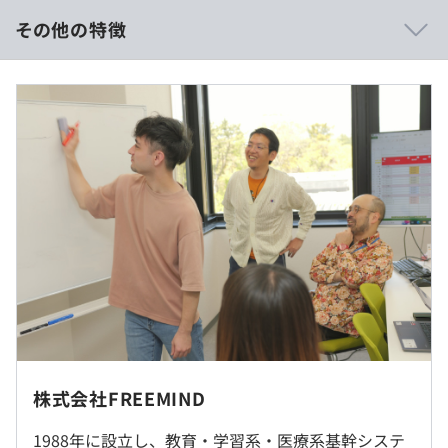
うようなこともよくあります。さらに、若手を中心にAIの
その他の特徴
勉強会が開催されたり、技術共有の発表の場が設けられて
いたりと、継続的な学習をおこないやすい環境です。
■年俸制：500万円〜800万（年俸を12分割）
■月給：416,666円〜（固定残業代を含む）
（内訳）
・基本給：309,266円〜
・固定残業代：45時間分、107,400円〜 ※超過分は別途支
■レプトン（
https://www.lepton.co.jp/
）
給
学習塾、英語教室、小学校などを対象とした、個別指導・
自立学習型の子ども英語教室「Lepton（レプトン）」の
◎給与面でも満足できる環境
フランチャイズ事業。現在、全国に1,320教室を展開。
関西のIT企業の中では、平均給与水準が高めです！
■レプトンリーディングファーム（
https://www.reading-
farm.jp/
）
多読・多聴・eラーニングが一体となった、コミュニケー
ション英語のオンライン自立学習教材「Lepton Reading
FARM（レプトン リーディングファーム）」の販売。
（※
想定年収
は年収提示額を保証するものではありません）
【働き方について】
株式会社FREEMIND
■ハイブリッド勤務可（火曜日と金曜日はリモート勤務
■JET（ジュニア イングリッシュ テスト）子どものため
可）
1988年に設立し、教育・学習系・医療系基幹システ