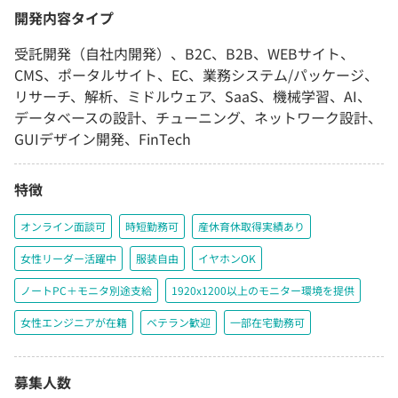
開発内容タイプ
受託開発（自社内開発）、B2C、B2B、WEBサイト、
CMS、ポータルサイト、EC、業務システム/パッケージ、
リサーチ、解析、ミドルウェア、SaaS、機械学習、AI、
データベースの設計、チューニング、ネットワーク設計、
GUIデザイン開発、FinTech
特徴
オンライン面談可
時短勤務可
産休育休取得実績あり
女性リーダー活躍中
服装自由
イヤホンOK
ノートPC＋モニタ別途支給
1920x1200以上のモニター環境を提供
女性エンジニアが在籍
ベテラン歓迎
一部在宅勤務可
募集人数