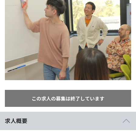
イベント・セミナー
paiza times
再チャレンジ結果一覧
リファレンス
インタビュー
note
就活成功ガイド
プラン
個人向けプラン
法人向けプラン
学校向けプラン
契約内容・クーポン
この求人の募集は終了しています
求人概要