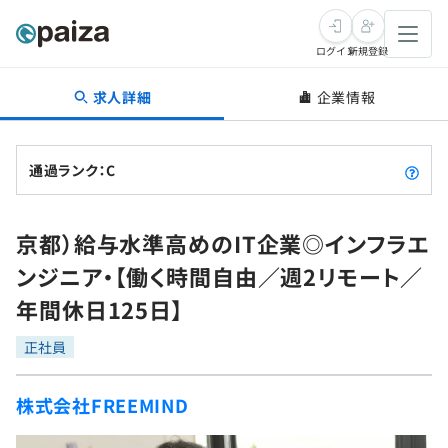
ログイン
新規登録
求人詳細
企業情報
転職・キャリア
未経験転職
求人検索
通過ランク：C
新卒就活
求人検索
インタビュー
京都）給与水準高めのIT企業◎インフラエ
学習
求人検索
インタビュー
転職成功ガイド
ンジニア・【働く時間自由／週2リモート／
本選考
スキルチェック
講座一覧
年間休日125日】
転職成功ガイド
転職エージェント
ゲーム・マンガ
インターン
プログラミング言語
正社員
問題集
メディア
SQL
4択課題
株式会社FREEMIND
新卒エージェント
paizaとは？
Tech Team Journal
評価結果一覧
ナレッジ