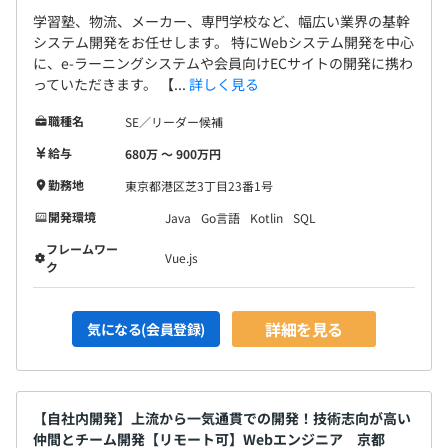
学習塾、物流、メーカー、専門学校など、幅広い業界の基幹
システム開発をお任せします。 特にWebシステム開発を中心
に、e-ラーニングシステムや会員向けECサイトの開発に携わ
っていただきます。 【...
詳しく見る
職種名
SE／リーダー候補
給与
680万 〜 900万円
勤務地
東京都港区芝3丁目23番1号
開発環境
Java
Go言語
Kotlin
SQL
フレームワー
Vue.js
ク
詳細を見る
気になる(会員登録)
【自社内開発】上流から一気通貫での開発！技術志向が高い
仲間とチーム開発【リモート可】Webエンジニア 京都