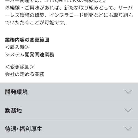
ーバー関連では、Linux,Windowsの構築など。
※経験・ご興味があれば、新たな取り組みとして、サーバ
ーレス環境の構築、インフラコード開発などにも取り組ん
でいただくことが可能です。
業務内容の変更範囲
＜雇入時＞
システム開発関連業務
＜変更範囲＞
会社の定める業務
開発環境
勤務地
■社員の半数が開発者であり、高い技術力を持つエンジニ
待遇・福利厚生
アが多数在籍しています。
それぞれ得意分野が異なるため、わからない領域は教え合