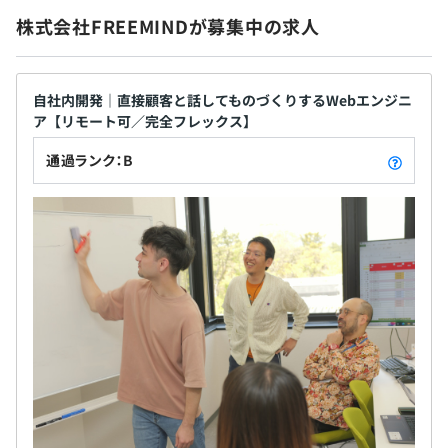
Amazon CloudWatch
株式会社FREEMINDが募集中の求人
3カ月（期間中の条件変更はありません）
自社内開発｜直接顧客と話してものづくりするWebエンジニ
ア【リモート可／完全フレックス】
通過ランク：B
【空事業部】
得意分野：企業や大学のWebアプリケーション開発や学
習塾向け基幹システム、病診連携システム、オリジナルe
ラーニングなど。
教育・文教分野では、多数の経験と実績を積み重ねてお
り、その強みを最も発揮できる領域です。
【空事業部スタイル】
過去に執着せず、新しいものを生み続けます。
「創れないものはない」そうわたしたちは応えます。