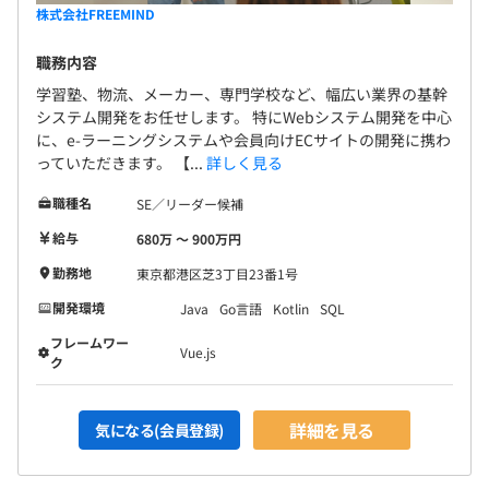
「お仕事をお断りすること」もわたしたちのカタチです。
株式会社FREEMIND
職務内容
学習塾、物流、メーカー、専門学校など、幅広い業界の基幹
全社129名
システム開発をお任せします。 特にWebシステム開発を中心
に、e-ラーニングシステムや会員向けECサイトの開発に携わ
っていただきます。 【...
詳しく見る
職種名
SE／リーダー候補
給与
680万 〜 900万円
勤務地
東京都港区芝3丁目23番1号
開発環境
Java
Go言語
Kotlin
SQL
フレームワー
Vue.js
ク
詳細を見る
気になる(会員登録)