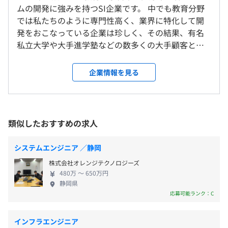
の英語テスト（
https://www.jet-japan.ne.jp/
）
「お昼に少し抜けてお子さんの授業参観に行く」「今日
ムの開発に強みを持つSI企業です。 中でも教育分野
フレックスタイム制度
小・中学生を主対象とした、世界標準のコミュニケーショ
はしっかり夜まで働いて、明日は午前中だけしか働かな
では私たちのように専門性高く、業界に特化して開
フレキシブルタイム：5:00～22:00
ン英語能力テスト「JET（Junior English Test）」の実施
い」など、それぞれの家庭のご都合などにあわせて、メリ
発をおこなっている企業は珍しく、その結果、有名
コアタイム：なし
運営。現在、年4回、国内各地でテストを実施。
ハリをつけることが可能。比較的自由な働き方をしていた
私立大学や大手進学塾などの数多くの大手顧客との
1日の標準労働時間：8時間
だけます。
取引実績を誇ります。 教育分野は不景気の波も受け
休憩時間：60分
■JPT（日本語能力試験）（
https://www.jptest.jp/en/
）
■転勤はありません。
にくく、事業は順調に拡大中。さらに歯科医療の分
企業情報を見る
平均残業時間：平均20時間／月
日本語を母語としない日本語学習者が主対象の日本語能力
野でも、まだまだシステム化が進んでいないため、
試験「JPT（Japanese Proficiency Test）」の実施運営。
将来性の高い事業となります。 当社にはアプリケー
就業場所の変更範囲
法務省出入国在留管理庁認定資格※。累計100万人以上が
ションの開発事業のほかに、語学関連の事業があり
＜雇入時＞
受験。
ます。 前者では顧客向けの受託開発がメインです
京都本社、および自宅
類似したおすすめの求人
《年間休日：125日》
※315点以上取得していること
が、AIを用いた学習塾向けチャットフォーム
＜変更範囲＞
■完全週休2日制（土・日）
『Formaid』や、個別学習塾向けの座席自動配当サ
会社の定める場所（テレワークをおこなう場所を含む）
■祝日
システムエンジニア ／静岡
■Formaid（
https://lp.formaid.jp/
）
ービスである『MK5サービス』など、自社サービス
■夏期休暇（3日）
学習塾業界に特化した、自社WebサイトのCV率を飛躍的
株式会社オレンジテクノロジーズ
の開発も手がけています。 また、後者では小学生を
■年末年始休暇（5日）
受動喫煙防止措置に関する事項
に向上するChat型フォーム。当社独自開発のAIを用い
480万 〜 650万円
ターゲットとした英語学習カリキュラム
■有給休暇（入社半年経過時点10日／最高付与日数20
静岡県
敷地内禁煙（喫煙場所あり）
て、最もCV率の高い最適なフォームを自動生成し、Web
『Lepton（レプトン）』や検定試験『JET』、英語
応募可能ランク：C
日）
サイトの集客を強力にバックアップ。
の多読教材『Reading Farm』、日本語検定試験
■慶弔休暇
『JPT』の運営などさまざまな事業を展開しています
■産前産後／休暇育
インフラエンジニア