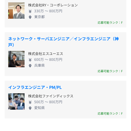
が、それらを支えるアプリケーションやシステムも
■育児休暇
京都市営地下鉄烏丸線「丸太町駅」より徒歩3分
株式会社RY・コーポレーション
内製で開発しています。 【スキルアップを目指せる
など
■資格取得支援制度
330万 〜 800万円
環境】 スキルアップを目指す方にとって、当社は非
東京都
■研修支援制度
常に魅力的な環境であると言えます。社員の半数が開
応募可能ランク：F
■Udemyのビジネスプランを利用可能
発者であり、高い技術力を持つエンジニアが多数在
籍しています。それぞれ得意分野が異なるため、わか
通勤手当（会社規定に基づき支給／月額上限30,000円）
ネットワーク・サーバエンジニア／インフラエンジニア（神
らない領域は教え合うようなこともよくあります。さ
戸）
らに、若手を中心にAIの勉強会が開催されたり、技術
プロジェクトごとに選択、ウォーターフォール、アジャイ
株式会社エスユーエス
共有の発表の場が設けられていたりと、継続的な学
600万 〜 800万円
ル、チケット駆動開発、ドメイン駆動設計
習をおこないやすい環境です。 【積極的に挑戦でき
兵庫県
昇給査定：年2回（7月・1月）
る環境】 社員の発案で自社サービスを立ち上げた実
応募可能ランク：F
績もあります。役職も持たない一社員のアイデアが受
け入れられ、会社から積極的な支援を受けながら、
インフラエンジニア・PM/PL
AIを搭載したチャット型フォームの製品の企画立案
社会保険完備（健康保険・厚生年金保険、雇用保険・労災
株式会社ファインディックス
をして実現したサービスが『Formaid』です。わたし
保険）
500万 〜 800万円
たちの会社では、社員のアイデアやイノベーション
愛知県
を尊重し、それを実現するための環境が整っていま
応募可能ランク：F
Docker、Terraform、AWS CloudFormation、Ansible、
す。自社の製品をつくり上げてお客様に提供するた
VMware vSphere、Amazon ECS、Zabbix、Mackerel、
め、非常にやりがいを感じられる仕事です。
無期雇用