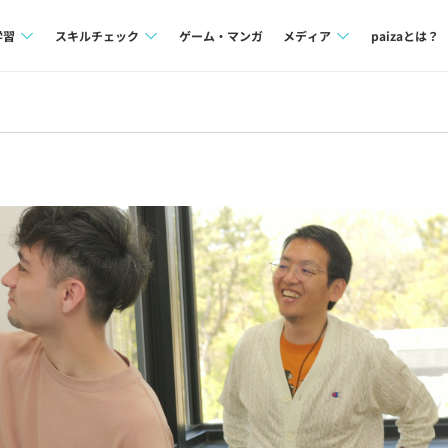
学習
スキルチェック
ゲーム・マンガ
メディア
paizaとは？
講座一覧
プログラミング言語
Tech Team Journal
問題集
SQL
paiza times
4択課題
評価結果一覧
note
ント
ナレッジ
再チャレンジ結果一覧
ミナー
リファレンス
プラン
ド
個人向けプラン
法人向けプラン
学校向けプラン