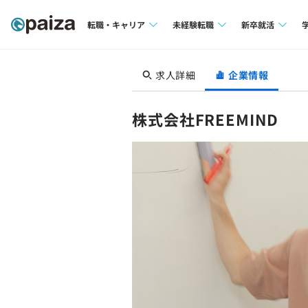
転職・キャリア
未経験転職
新卒就活
求人検索
求人検索
求人検索
求人詳細
企業情報
本選考
インタビュー
インタビュー
インターン
株式会社FREEMIND
転職成功ガイド
転職成功ガイド
新卒エージェ
転職エージェント
イベント・セ
インタビュー
就活成功ガイ