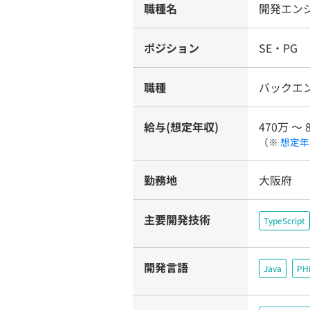
職種名
開発エン
ポジション
SE・PG
職種
バックエ
給与(想定年収)
470万 〜 
（※
想定年
勤務地
大阪府
主要開発技術
TypeScript
開発言語
Java
PH