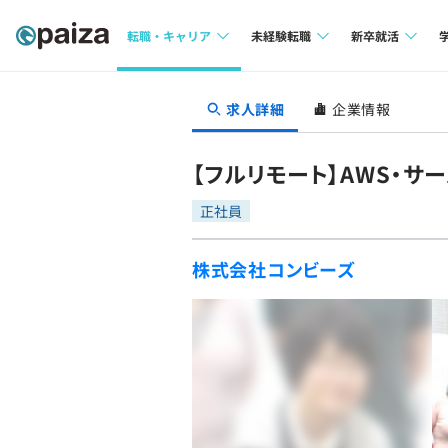
転職・キャリア
未経験転職
新卒就活
求人検索
求人検索
求人検索
求人詳細
企業情報
本選考
インタビュー
インタビュー
インターン
【フルリモート】AWS・サ
転職成功ガイド
転職成功ガイド
正社員
新卒エージェ
転職エージェント
株式会社コンビーズ
イベント・セ
インタビュー
就活成功ガイ