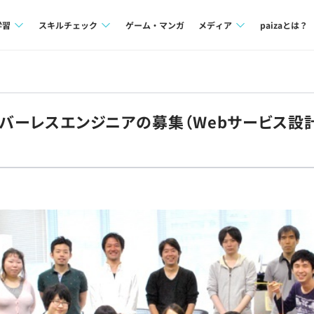
学習
スキルチェック
ゲーム・マンガ
メディア
paizaとは？
講座一覧
プログラミング言語
Tech Team Journal
問題集
SQL
paiza times
ーバーレスエンジニアの募集（Webサービス設計
4択課題
評価結果一覧
note
ント
ナレッジ
再チャレンジ結果一覧
ミナー
リファレンス
プラン
ド
個人向けプラン
法人向けプラン
学校向けプラン