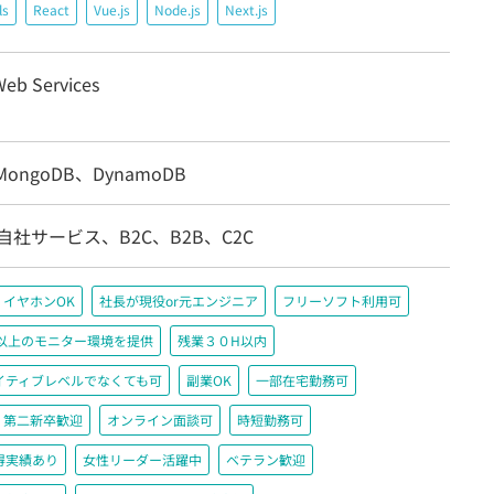
ls
React
Vue.js
Node.js
Next.js
eb Services
MongoDB、DynamoDB
自社サービス、B2C、B2B、C2C
イヤホンOK
社長が現役or元エンジニア
フリーソフト利用可
200以上のモニター環境を提供
残業３０H以内
イティブレベルでなくても可
副業OK
一部在宅勤務可
第二新卒歓迎
オンライン面談可
時短勤務可
得実績あり
女性リーダー活躍中
ベテラン歓迎