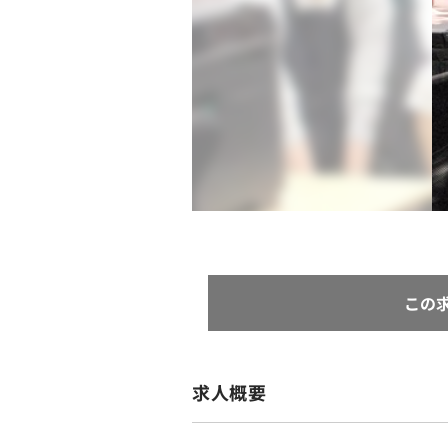
この
求人概要