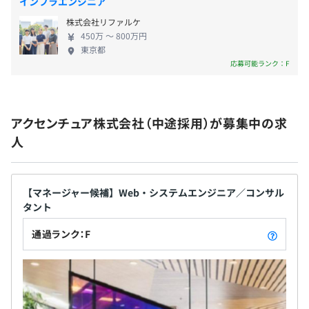
インフラエンジニア
■出張手当
■住宅手当
株式会社リファルケ
■退職金制度
450万 〜 800万円
東京都
■研修制度
応募可能ランク：F
■資格取得支援
■育児休業
■介護休業
■短日短時間勤務制度
アクセンチュア株式会社（中途採用）が募集中の求
■ベビーシッター補助
人
■各種法人会員および契約施設・ホテル ほか
【マネージャー候補】Web・システムエンジニア／コンサル
タント
昇給・昇格あり
通過ランク：F
※評価に基づく
社会保険完備（雇用・労災・健康・厚生年金）