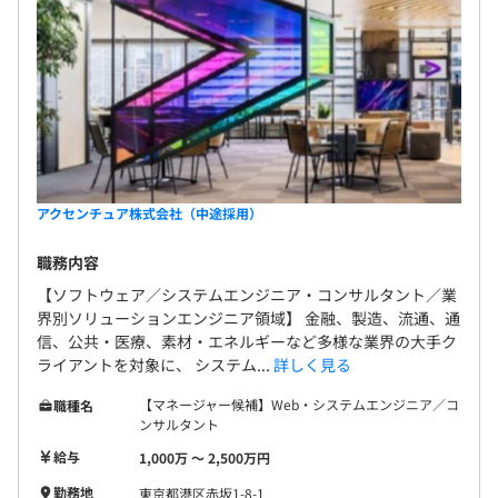
無期雇用
6か月（※同条件）
アクセンチュア株式会社（中途採用）
職務内容
【ソフトウェア／システムエンジニア・コンサルタント／業
界別ソリューションエンジニア領域】 金融、製造、流通、通
信、公共・医療、素材・エネルギーなど多様な業界の大手ク
ライアントを対象に、 システム...
詳しく見る
【マネージャー候補】Web・システムエンジニア／コ
職種名
ンサルタント
給与
1,000万 〜 2,500万円
勤務地
東京都港区赤坂1-8-1