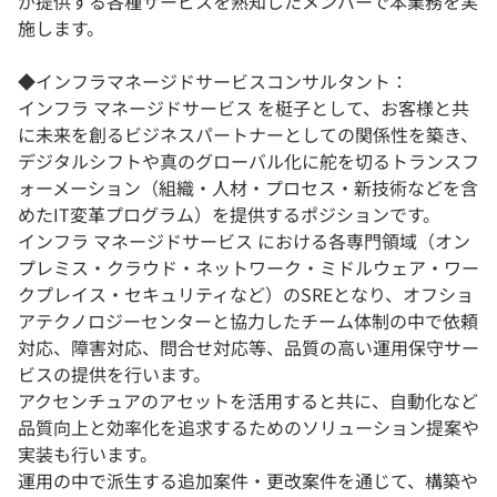
が提供する各種サービスを熟知したメンバーで本業務を実
施します。
◆インフラマネージドサービスコンサルタント：
インフラ マネージドサービス を梃子として、お客様と共
に未来を創るビジネスパートナーとしての関係性を築き、
デジタルシフトや真のグローバル化に舵を切るトランスフ
ォーメーション（組織・人材・プロセス・新技術などを含
めたIT変革プログラム）を提供するポジションです。
インフラ マネージドサービス における各専門領域（オン
プレミス・クラウド・ネットワーク・ミドルウェア・ワー
クプレイス・セキュリティなど）のSREとなり、オフショ
アテクノロジーセンターと協力したチーム体制の中で依頼
対応、障害対応、問合せ対応等、品質の高い運用保守サー
ビスの提供を行います。
アクセンチュアのアセットを活用すると共に、自動化など
品質向上と効率化を追求するためのソリューション提案や
実装も行います。
運用の中で派生する追加案件・更改案件を通じて、構築や