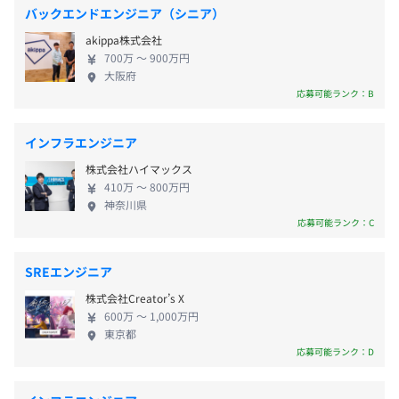
バックエンドエンジニア（シニア）
受動喫煙防止措置に関する事項
屋内原則禁煙（喫煙室あり）
akippa株式会社
完全週休2日制（土曜日、日曜日）
700万 〜 900万円
オフィスによっては喫煙室のある勤務先もある。またプロ
大阪府
祝日
ジェクトにてお客様先で業務を行う場合はそのルールに従
応募可能ランク：B
年末年始
う。
年次有給休暇
インフラエンジニア
私傷病休暇、結婚・出産・忌引休暇、母体保護休暇、配偶
者・ライフパートナー出産休暇・子の看護休暇
株式会社ハイマックス
介護休業・育児休業
410万 〜 800万円
神奈川県
他
応募可能ランク：C
SREエンジニア
【待遇・福利厚生・各種制度】
株式会社Creator’s X
■社会保険完備（雇用・労災・健康・厚生年金）
600万 〜 1,000万円
東京都
■交通費支給
応募可能ランク：D
■時間外勤務手当
■深夜勤務手当