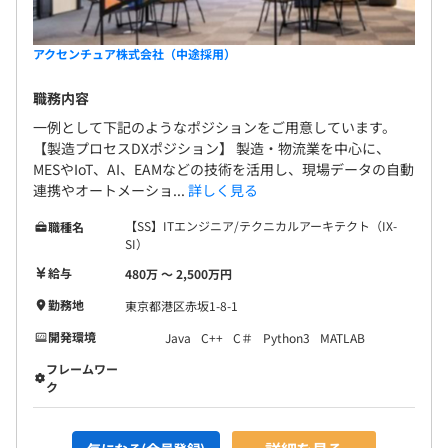
アクセンチュア株式会社（中途採用）
職務内容
一例として下記のようなポジションをご用意しています。
【製造プロセスDXポジション】 製造・物流業を中心に、
MESやIoT、AI、EAMなどの技術を活用し、現場データの自動
連携やオートメーショ...
詳しく見る
【SS】ITエンジニア/テクニカルアーキテクト（IX-
職種名
SI）
給与
480万 〜 2,500万円
勤務地
東京都港区赤坂1-8-1
開発環境
Java
C++
C＃
Python3
MATLAB
フレームワー
ク