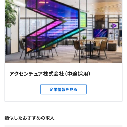
ます。
♦支給例：基本給＋賞与（年1回）＋諸手当
♦諸手当：職位により支給対象が決定いたします。
給与改定年1回
（※
想定年収
は年収提示額を保証するものではありません）
アクセンチュア株式会社（中途採用）
【勤務時間】
就業場所の変更範囲
企業情報を見る
フレックスタイム制度 （コアタイムなし）
＜雇入時＞
1日の標準勤務時間 8時間00分
群馬県 / 東京都 / 愛知県 / 大阪府 / 福岡県
標準勤務時間帯9:00～18:00
＜変更範囲＞
休憩時間：休憩60分
全国の支社
類似したおすすめの求人
平均残業時間：1日平均1時間程度 ※管理職未満