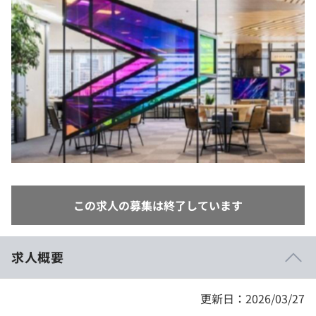
イベント・セミナー
paiza times
再チャレンジ結果一覧
リファレンス
インタビュー
note
就活成功ガイド
プラン
個人向けプラン
法人向けプラン
学校向けプラン
この求人の募集は終了しています
契約内容・クーポン
求人概要
更新日：2026/03/27