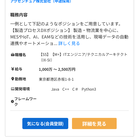
アクセンチュア株式会社（中途採用）
職務内容
一例として下記のようなポジションをご用意しています。
【製造プロセスDXポジション】 製造・物流業を中心に、
MESやIoT、AI、EAMなどの技術を活用し、現場データの自動
連携やオートメーショ...
詳しく見る
【SS】【M+】ITエンジニア/テクニカルアーキテクト
職種名
（IX-SI）
給与
1,000万 〜 2,500万円
勤務地
東京都港区赤坂1-8-1
開発環境
Java
C++
C＃
Python3
フレームワー
ク
詳細を見る
気になる(会員登録)