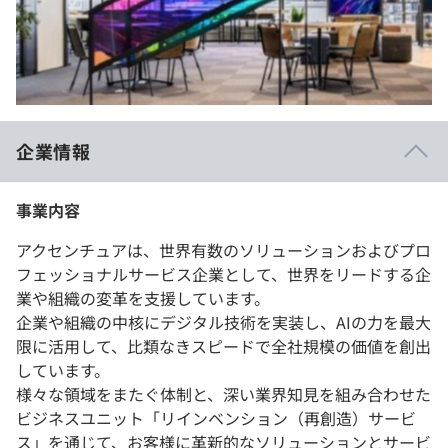
イベント・セミナー
paiza times
再チャレンジ結果一覧
リファレンス
インタビュー
note
就活成功ガイド
プラン
企業情報
個人向けプラン
事業内容
法人向けプラン
アクセンチュアは、世界有数のソリューションおよびプロ
学校向けプラン
フェッショナルサービス企業として、世界をリードする企
業や組織の変革を支援しています。
契約内容・クーポン
企業や組織の中核にデジタル技術を実装し、AIの力を最大
限に活用して、比類なきスピードで全社規模の価値を創出
しています。
様々な領域をまたぐ体制と、深い業界知見を組み合わせた
ビジネスユニット「リインベンション（再創造）サービ
ス」を通じて、お客様に革新的なソリューションとサービ