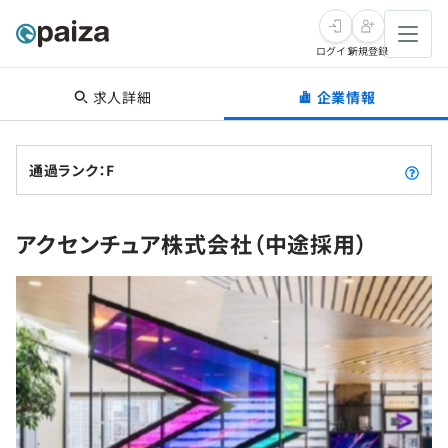
ログイン
新規登録
求人詳細
企業情報
転職・キャリア
未経験転職
求人検索
通過ランク：F
新卒就活
求人検索
インタビュー
アクセンチュア株式会社（中途採用）
学習
求人検索
インタビュー
転職成功ガイド
本選考
スキルチェック
講座一覧
転職成功ガイド
転職エージェント
ゲーム・マンガ
インターン
プログラミング言語
問題集
メディア
SQL
4択課題
新卒エージェント
paizaとは？
Tech Team Journal
評価結果一覧
ナレッジ