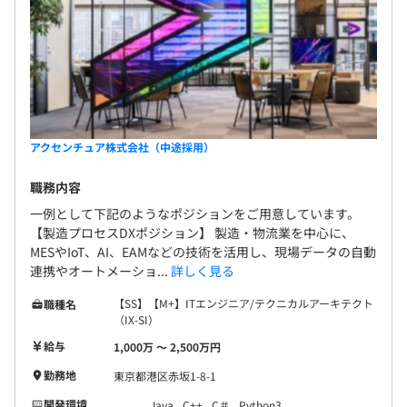
アクセンチュア株式会社（中途採用）
職務内容
一例として下記のようなポジションをご用意しています。
【製造プロセスDXポジション】 製造・物流業を中心に、
MESやIoT、AI、EAMなどの技術を活用し、現場データの自動
連携やオートメーショ...
詳しく見る
【SS】【M+】ITエンジニア/テクニカルアーキテクト
職種名
（IX-SI）
給与
1,000万 〜 2,500万円
勤務地
東京都港区赤坂1-8-1
開発環境
Java
C++
C＃
Python3