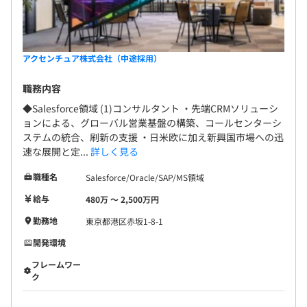
アクセンチュア株式会社（中途採用）
職務内容
◆Salesforce領域 (1)コンサルタント ・先端CRMソリューシ
ョンによる、グローバル営業基盤の構築、コールセンターシ
ステムの統合、刷新の支援 ・日米欧に加え新興国市場への迅
速な展開と定...
詳しく見る
職種名
Salesforce/Oracle/SAP/MS領域
給与
480万 〜 2,500万円
勤務地
東京都港区赤坂1-8-1
開発環境
フレームワー
ク