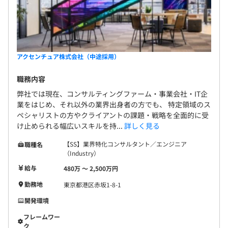
アクセンチュア株式会社（中途採用）
職務内容
弊社では現在、コンサルティングファーム・事業会社・IT企
業をはじめ、それ以外の業界出身者の方でも、 特定領域のス
ペシャリストの方やクライアントの課題・戦略を全面的に受
け止められる幅広いスキルを持...
詳しく見る
【SS】業界特化コンサルタント／エンジニア
職種名
（Industry）
給与
480万 〜 2,500万円
勤務地
東京都港区赤坂1-8-1
開発環境
フレームワー
ク