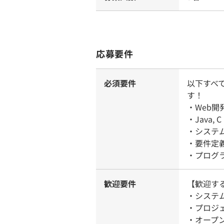
応募要件
必須要件
以下すべ
す！
・Web
・Java
・システ
・要件定
・プログ
歓迎要件
【歓迎す
・システ
・プロジ
・オープ