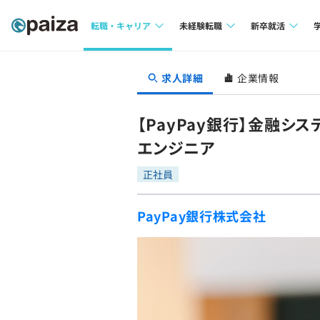
転職・キャリア
未経験転職
新卒就活
求人検索
求人検索
求人検索
求人詳細
企業情報
本選考
インタビュー
インタビュー
インターン
【PayPay銀行】金融
転職成功ガイド
転職成功ガイド
エンジニア
新卒エージェ
転職エージェント
正社員
イベント・セ
PayPay銀行株式会社
インタビュー
就活成功ガイ