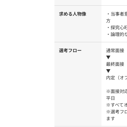
求める人物像
・当事者
方
・探究心
・論理的
選考フロー
通常面接
▼
最終面接
▼
内定（オ
※面接対応
平日
※すべて
※選考フ
ます