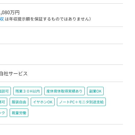
1,080万円
収
は年収提示額を保証するものではありません）
/自社サービス
面談可
残業３０H以内
産休育休取得実績あり
副業OK
務可
服装自由
イヤホンOK
ノートPC＋モニタ別途支給
ンク
裁量労働