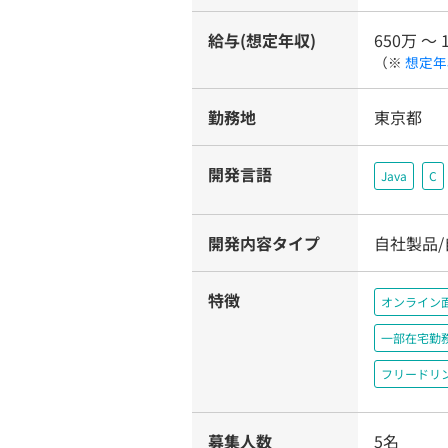
給与(想定年収)
650万 〜 
（※
想定年
勤務地
東京都
開発言語
Java
C
開発内容タイプ
自社製品
特徴
オンライン
一部在宅勤
フリードリ
募集人数
5名