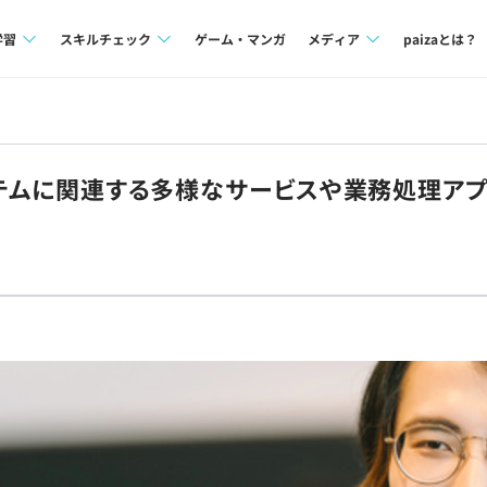
学習
スキルチェック
ゲーム・マンガ
メディア
paizaとは？
講座一覧
プログラミング言語
Tech Team Journal
問題集
SQL
paiza times
システムに関連する多様なサービスや業務処理ア
4択課題
評価結果一覧
note
ント
ナレッジ
再チャレンジ結果一覧
ミナー
リファレンス
プラン
ド
個人向けプラン
法人向けプラン
学校向けプラン