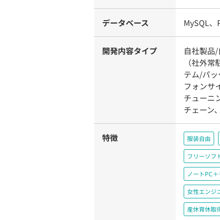
データベース
MySQL、P
開発内容タイプ
自社製品
（社外常駐
テム/パ
フォンサ
チューニ
チェーン、
特徴
服装自由
フリーソフ
ノートPC
女性エンジ
産休育休取