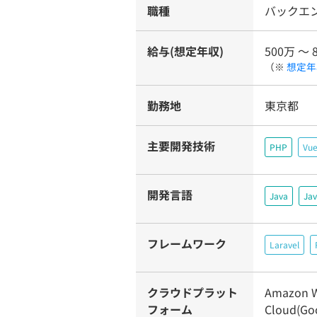
職種
バックエ
給与(想定年収)
500万 〜 
（※
想定年
勤務地
東京都
主要開発技術
PHP
Vue
開発言語
Java
Jav
フレームワーク
Laravel
クラウドプラット
Amazon W
フォーム
Cloud(Go