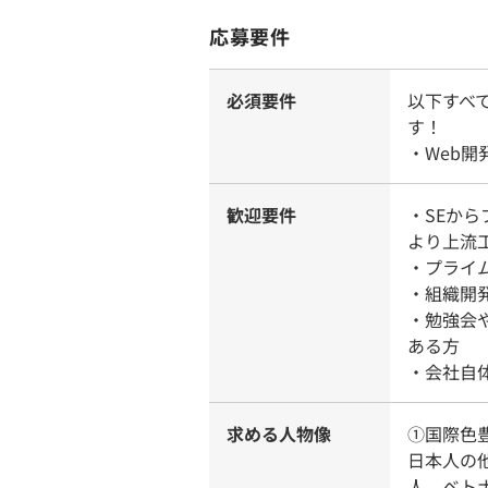
応募要件
必須要件
以下すべ
す！
・Web
歓迎要件
・SEか
より上流
・プライ
・組織開
・勉強会
ある方
・会社自
求める人物像
①国際色
日本人の
人、ベト