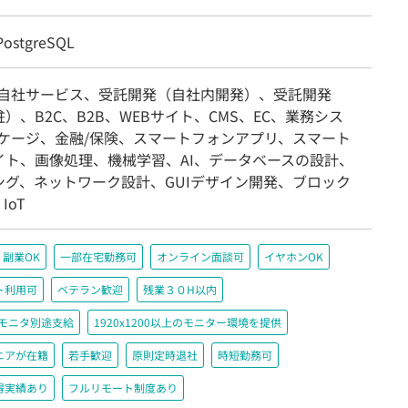
ostgreSQL
/自社サービス、受託開発（自社内開発）、受託開発
）、B2C、B2B、WEBサイト、CMS、EC、業務シス
ッケージ、金融/保険、スマートフォンアプリ、スマート
イト、画像処理、機械学習、AI、データベースの設計、
ング、ネットワーク設計、GUIデザイン開発、ブロック
IoT
副業OK
一部在宅勤務可
オンライン面談可
イヤホンOK
ト利用可
ベテラン歓迎
残業３０H以内
＋モニタ別途支給
1920x1200以上のモニター環境を提供
ニアが在籍
若手歓迎
原則定時退社
時短勤務可
得実績あり
フルリモート制度あり