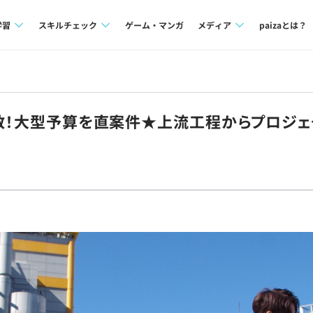
学習
スキルチェック
ゲーム・マンガ
メディア
paizaとは？
講座一覧
プログラミング言語
Tech Team Journal
問題集
SQL
paiza times
多数！大型予算を直案件★上流工程からプロジ
4択課題
評価結果一覧
note
ント
ナレッジ
再チャレンジ結果一覧
ミナー
リファレンス
プラン
ド
個人向けプラン
法人向けプラン
学校向けプラン