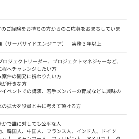
てのご経験をお持ちの方からのご応募をおまちしていま
開発（サーバサイドエンジニア） 実務３年以上
らプロジェクトリーダー、プロジェクトマネジャーなど、
工程へチャレンジしたい方
ム案件の開発に携わりたい方
発が好きな方
やイベントでの講演、若手メンバーの育成などに興味の
体の拡大を役員と共に考えて頂ける方
豊かで誰に対しても公平な人
他、韓国人、中国人、フランス人、インド人、ドイツ
ナム人、ミャンマー人、フィリピン人、アメリカ人、タ