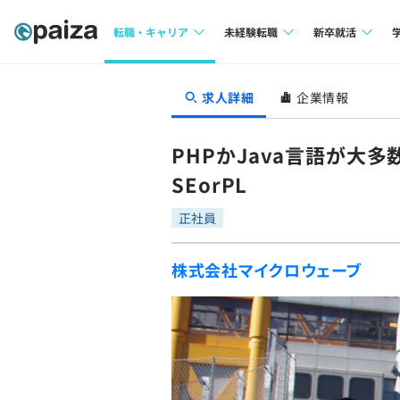
転職・キャリア
未経験転職
新卒就活
求人検索
求人検索
求人検索
求人詳細
企業情報
本選考
インタビュー
インタビュー
インターン
PHPかJava言語が大
転職成功ガイド
転職成功ガイド
SEorPL
新卒エージェ
転職エージェント
正社員
イベント・セ
株式会社マイクロウェーブ
インタビュー
就活成功ガイ