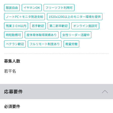
服装自由
イヤホンOK
フリーソフト利用可
ノートPC＋モニタ別途支給
1920x1200以上のモニター環境を提供
残業３０H以内
若手歓迎
第二新卒歓迎
オンライン面談可
時短勤務可
産休育休取得実績あり
女性リーダー活躍中
ベテラン歓迎
フルリモート制度あり
裁量労働
募集人数
若干名
応募要件
必須要件