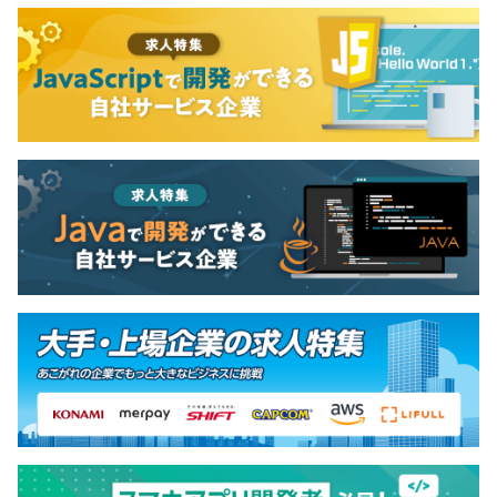
半年に1回、ミッショングレード評価、貢献度評価を実
施。
上司からの評価だけでなく、一緒に働く仲間からの評価も
あり。
また、人材開発委員会が組織されており、正しく評価でき
ているかの評価レビューを行っています。
全社：20名程度
エンジニア：6名、デザイナー2名、他、コンサルチー
ム、マーケティング担当、ライター