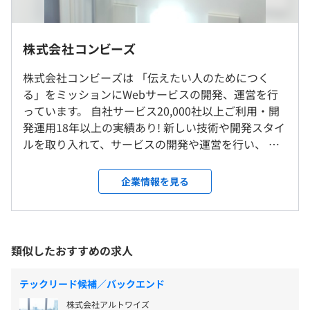
■情報共有ツール
Slack、Google ドライブ
株式会社コンビーズ
10:00～19:00（実働 8 時間）
■その他
フルリモートでの業務となります
フレックスタイム制(標準労働時間1日8時間)
Stripe
株式会社コンビーズは 「伝えたい人のためにつく
※コアタイム10：00～15：00
Auth0
る」をミッションにWebサービスの開発、運営を行
就業場所の変更範囲
休憩時間：休憩60分※昼食時間は業務の都合により各々
っています。 自社サービス20,000社以上ご利用・開
＜雇入時＞
の自主性に任せています
発運用18年以上の実績あり! 新しい技術や開発スタイ
フルリモート
平均残業時間：平均10時間～20時間程度 ※時期により
ルを取り入れて、サービスの開発や運営を行い、 現
＜変更範囲＞
異なります
在は新サービスの開発担当のためエンジニアリソー
【完全自社開発】
変更なし
スの拡充を進めています。 社内コミュニケーション
情報発信、メール販促をお手伝いする「メール配信サービ
企業情報を見る
が自然と取れるように、様々な取り組みがあり、 朝
ス」の開発
受動喫煙防止措置に関する事項
礼・夕礼、WinSession、スクラム開発、毎月勉強
コンビーズメール（
https://www.combeez.com/
）
完全週休2日制(土・日)、祝日
敷地内禁煙
会、満足度アンケート、ゴール・イン・ボーナス、
コンビーズメールライト
アニバーサリー休暇(誕生日、結婚記念日など、有給休暇
井戸端会議など・・・すぐに環境に溶け込めると思
（
https://www.combeez.com//lite/
）
類似したおすすめの求人
とは別に年最大3日取得OK)、
います。 開発に携わるメンバー同士、 勉強して試し
コンビーズメールプラス（
https://plus.combz.jp
）
産前産後休暇、育児休暇(男女)
てスキルアップしながら開発していくことが出来ま
テックリード候補／バックエンド
5連日休暇（連休取得推進施策）
す。 100％リモートワークを活用しています。
株式会社アルトワイズ