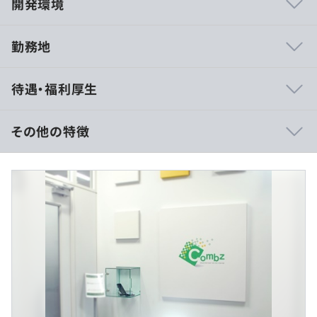
開発環境
勤務地
■使用技術
待遇・福利厚生
JavaScript、TypeScript、Node.js、Next.js、
PostgreSQL
その他の特徴
■AWS
Lambda、API Gateway、Step Functions、
■賃金形態：月給制
ClouldFront、CDK、DynamoDB、SQS、CloudWatch
■賃金の決定方法：グレード給を採用
SNS、SES、S3、EC2、VPN、Route53、EventBridge
■月給：29万円／月～
■想定年収：470万円～
■ソースコード管理
■残業代：1分単位で計算
Git
■プロジェクト管理
GitHub
（※
想定年収
は年収提示額を保証するものではありません）