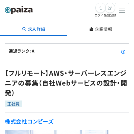
ログイン
新規登録
求人詳細
企業情報
転職・キャリア
未経験転職
求人検索
通過ランク：A
新卒就活
求人検索
インタビュー
【フルリモート】AWS・サーバーレスエンジ
学習
求人検索
インタビュー
転職成功ガイド
ニアの募集（自社Webサービスの設計・開
本選考
スキルチェック
講座一覧
発）
転職成功ガイド
転職エージェント
ゲーム・マンガ
インターン
プログラミング言語
正社員
問題集
メディア
SQL
4択課題
株式会社コンビーズ
新卒エージェント
paizaとは？
Tech Team Journal
評価結果一覧
ナレッジ