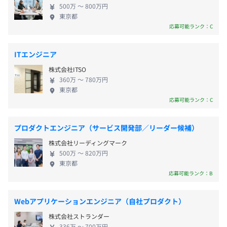
500万 〜 800万円
・社内勉強会の実施
東京都
・外部セミナーの参加
応募可能ランク：C
定期健康診断
通勤手当
ITエンジニア
育児サービス費用補助
株式会社ITSO
スポーツクラブ利用補助
必要に応じて貸与。
360万 〜 780万円
マッサージ利用補助
または、条件が合えばBYODが可能。
東京都
資格取得制度
応募可能ランク：C
花粉症対策補助、季節性インフルエンザ予防
プロダクトエンジニア（サービス開発部／リーダー候補）
オブジェクト指向、アジャイル、スクラム、チケット駆動
株式会社リーディングマーク
開発、コーディング規約あり
500万 〜 820万円
賞与あり（年2回／6月・12月）
東京都
応募可能ランク：B
Webアプリケーションエンジニア（自社プロダクト）
年2回
株式会社ストランダー
336万 〜 700万円