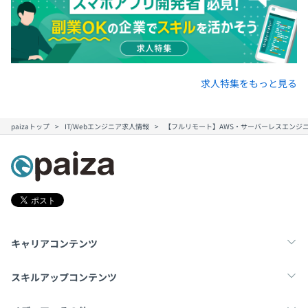
スクラム運用をしており、プロジェクトチームは
求人特集をもっと見る
POとSM、エンジニア数名とデザイナーで構成され常時8
名程度でものづくりをしています。
その他のチーム（営業担当、マーケ担当）とも連携し、自
paizaトップ
IT/Webエンジニア求人情報
【フルリモート】AWS・サーバーレスエンジ
社サービスの開発に取り組みます。
キャリアコンテンツ
転職・キャリア
未経験転職
新卒就活
スキルアップコンテンツ