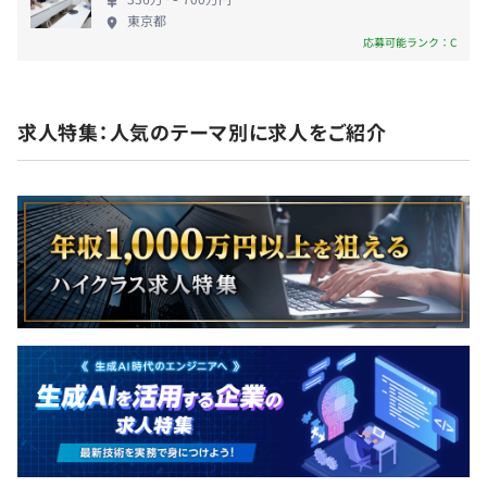
東京都
Docker、AWS CloudFormation、Amazon ECS、
応募可能ランク：C
各種社会保険完備
Amazon CloudWatch
求人特集：人気のテーマ別に求人をご紹介
無期雇用
試用期間は6ヶ月
エンジニアはフルリモートでの業務。
実績あるメンバーが日々勉強、チャレンジしながらサービ
スの開発に取り組んでいます。
正社員はミッショングレード制の評価の仕組みを採用して
います。