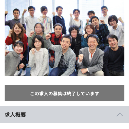
イベント・セミナー
paiza times
再チャレンジ結果一覧
リファレンス
インタビュー
note
就活成功ガイド
プラン
個人向けプラン
法人向けプラン
学校向けプラン
契約内容・クーポン
この求人の募集は終了しています
求人概要