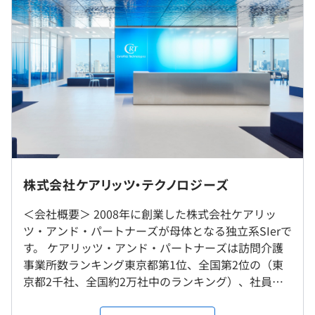
品質管理グループ
れます
⇒当社のシニアマネージャーが所属し、各プロジェクトを
※経験・意欲・前職給などを最大限考慮した上で、 決定
横断的に管理。
いたします
サービスレベルを担保するため、適宜プロジェクトの問題
※保障賞与の他、成果に応じた賞与として支給実績有り
解決や一括案件の審査等を行います。
※残業時間20時間を超えた分に関しては別途支給させて
いただきます
アーキテクトグループ
※シニアマネージャー以上での採用の場合は、管理監督者
⇒プロジェクト横断で課題解決に向けての技術集団。
となり固定残業代ではなく、管理職手当の支給となります
クライアントへ最善の技術的判断・提案を直接行い、複数
プロジェクトの意思決定を支援・牽引します。
＜モデル年収＞
本社またはクライアントオフィス（東京23区内）での勤
・・前職年収740万→弊社提示年収802万（38歳・リーダ
務となります。
株式会社ケアリッツ・テクノロジーズ
ー）
・前職年収920万円→弊社提示年収1000万（41歳・マネ
＜会社概要＞ 2008年に創業した株式会社ケアリッ
就業場所の変更範囲
ージャー）
ツ・アンド・パートナーズが母体となる独立系SIerで
＜雇入時＞
・前職年収1000万→弊社提示年収1200万（45歳・マネー
開発実績はこちらからご覧ください。
す。 ケアリッツ・アンド・パートナーズは訪問介護
本社、顧客先及び会社の定める場所
ジャー）
https://www.careritztc.co.jp/service/case/
事業所数ランキング東京都第1位、全国第2位の（東
＜変更範囲＞
京都2千社、全国約2万社中のランキング）、社員数
本社、顧客先及び会社の定める場所
★平均残業時間15.3時間を実現している理由
3000名を超える業界のリーディングカンパニーとな
-「営業/組織マネージャー/役員」による徹底された稼働
りました。 当社はそんなケアリッツ・アンド・パー