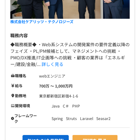
株式会社ケアリッツ・テクノロジーズ
職務内容
◆職務概要◆ ・Web系システムの開発案件の要件定義以降の
フェイズ ・PL/PM候補として、マネジメントへの挑戦 ・
PMO/DX推進/IT企画等への挑戦 ・顧客の業界は「エネルギ
ー/建設/金融/...
詳しく見る
職種名
webエンジニア
給与
700万 〜 1,000万円
勤務地
東京都新宿区新宿4-1-6
開発環境
Java
C＃
PHP
フレームワー
Spring
Struts
Laravel
Seasar2
ク