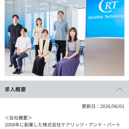
イベント・セミナー
paiza times
再チャレンジ結果一覧
リファレンス
インタビュー
note
就活成功ガイド
プラン
個人向けプラン
法人向けプラン
学校向けプラン
求人概要
契約内容・クーポン
更新日：2026/06/01
＜会社概要＞
2008年に創業した株式会社ケアリッツ・アンド・パート