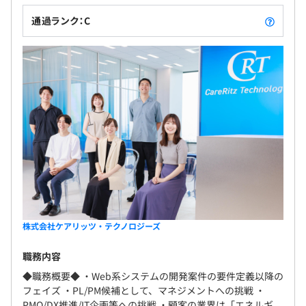
⇒現場責任者・顧客・営業からのコメントや評判を集約
通過ランク：C
し、被評価者が設定する目標の達成度を反映した評価シー
・賞与年2回（6月・12月）
トを半期に1回通知。
・社長賞
各方面から評価を吸い上げることで透明性・納得性の高い
仕組みづくりを行っています。
・昇給あり：年1回（4月）
※事業拡大に伴い毎年昇格者がおります
・エンジニア約900名在籍（2026年4月時点）
・エンジニアの平均年齢は31歳
・8割が中途社員
各種社会保険完備
（雇用保険・労災保険・健康保険・厚生年金保険）
株式会社ケアリッツ・テクノロジーズ
基本的には、5～10名の自社の社員でチーム体制を組んで
★関東ITソフトウェア健保加入
おります。
職務内容
◆職務概要◆ ・Web系システムの開発案件の要件定義以降の
フェイズ ・PL/PM候補として、マネジメントへの挑戦 ・
PMO/DX推進/IT企画等への挑戦 ・顧客の業界は「エネルギ