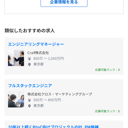
企業情報を見る
受動喫煙防止措置に関する事項
管理
◆教育制度
トナーズから独立分社したSIerであり、同じ経営陣・
従業員に対する受動喫煙対策：あり
高稼働となる要因に徹底したアプローチ
・IT技術者基礎研修（新卒社員）
経営戦略のもと毎年年間成長率130%を維持していま
対策内容：敷地内禁煙
※営業からクライアントへの実績調査、契約や要員の見
・生成AI研修
す。 現在はすでに社員数900名を超え、26年4月には
直しなど
・AWSキャンプ
985名となりました。 今後は更なる成長を実現する
類似したおすすめの求人
-メッセンジャーによる2週間ごとの稼働チェック
・Salesforceトレイル
とともに、 「本当に役に立つシステムを造る」とい
・コードレビューサービス
う​理念からぶれないシステム開発会社にするために​
エンジニアリングマネージャー
＜本社＞
・もくもく会（社内の勉強会）
、「正社員でプロジェクトチームを構成​・優秀な人
◆JRでお越しの方
・IT資格受験料補助（全額会社負担）
Craif株式会社
材の採用と育成​・システム提案～保守までを一気通
⇒ミライナタワー改札を出てすぐ左手にあるJRミライ
・IT資格報奨金制度
800万 〜 1,500万円
貫で対応​」を3軸におきつづけます。 ★エンジニア一
東京都
ナタワーのオフィスエントランスへお入りください。
（※
想定年収
は年収提示額を保証するものではありません）
・メンター制度
人一人の市場価値をあげ、高待遇で働ける環境を整
応募可能ランク：D
誤って商業施設「NEWoMan」へ入らないようお気をつ
・PMO研修
備 一組織一業界の限られた開発経験だけでは、エン
けください
・プレゼン研修
ジニアの技術とキャリアの広がりは見込めないと私
フルスタックエンジニア
・eラーニング
たちは考えており、あえて業種や分野を絞らずに
10:00～19:00（所定労働時間：8時間0分）
◆JR以外の路線でお越しの方
・月1回の社内グループ研修
株式会社クロス・マーケティンググループ
様々なプロジェクトを手掛けています。その結果、多
※案件により9:00～18:00の場合もあり
⇒甲州街道からビルへ入っていただき、一番手前にござ
500万 〜 800万円
くの環境に触れることができ、エンジニアの市場価
休憩時間：休憩60分※昼食時間は業務の都合により各々
東京都
います
値向上。業界平均よりも50万以上高い待遇を実現で
応募可能ランク：D
の自主性に任せています
JRミライナタワーのオフィスエントランスにお入りく
きています。 もちろん、給与だけではなく、年間休
平均残業時間：平均15.3時間 / 月
ださい。
プロジェクトごとに選択、オブジェクト指向、ウォーター
日120日、月平均残業15.3時間などエンジニアがパフ
10年以上続くBtoC向けプロジェクトのPL,PM候補
フォール、アジャイル、スクラム