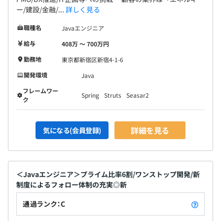
無期雇用
ー/建設/金融/...
詳しく見る
職種名
Javaエンジニア
給与
408万 〜 700万円
試用期間3カ月
勤務地
東京都新宿区新宿4-1-6
※給与・待遇に違いはありません
開発環境
Java
フレームワー
Spring
Struts
Seasar2
ク
詳細を見る
気になる(会員登録)
＜Javaエンジニア＞プライム比率6割/ワンストップ開発/新
制度によるフォロー体制の充実◎新
通過ランク：C