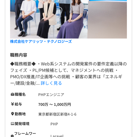
株式会社ケアリッツ・テクノロジーズ
職務内容
◆職務概要◆ ・Web系システムの開発案件の要件定義以降の
フェイズ ・PL/PM候補として、マネジメントへの挑戦 ・
PMO/DX推進/IT企画等への挑戦 ・顧客の業界は「エネルギ
ー/建設/金融/...
詳しく見る
職種名
PHPエンジニア
給与
700万 〜 1,000万円
勤務地
東京都新宿区新宿4-1-6
開発環境
PHP
フレームワー
Laravel