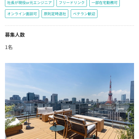
社長が現役or元エンジニア
フリードリンク
一部在宅勤務可
オンライン面談可
原則定時退社
ベテラン歓迎
募集人数
1名