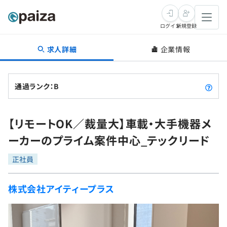
ログイン
新規登録
求人詳細
企業情報
転職・キャリア
未経験転職
求人検索
通過ランク：B
新卒就活
求人検索
インタビュー
【リモートOK／裁量大】車載・大手機器メ
学習
求人検索
インタビュー
転職成功ガイド
ーカーのプライム案件中心_テックリード
本選考
スキルチェック
講座一覧
転職成功ガイド
転職エージェント
正社員
ゲーム・マンガ
インターン
プログラミング言語
問題集
株式会社アイティープラス
メディア
SQL
4択課題
新卒エージェント
paizaとは？
Tech Team Journal
評価結果一覧
ナレッジ