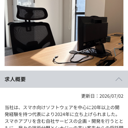
イベント・セミナー
paiza times
再チャレンジ結果一覧
リファレンス
インタビュー
note
就活成功ガイド
プラン
個人向けプラン
法人向けプラン
学校向けプラン
求人概要
契約内容・クーポン
更新日：2026/07/02
当社は、スマホ向けソフトウェアを中心に20年以上の開
発経験を持つ代表により2024年に立ち上げられました。
スマホアプリを含む自社サービスの企画・開発を行うとと
もに、我々の技術分野とシナジーの高い客先からの受託開