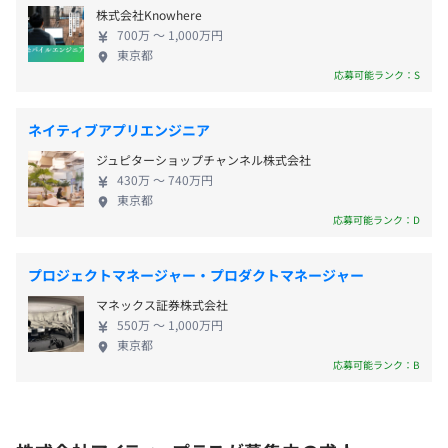
株式会社Knowhere
700万 〜 1,000万円
東京都
昇給査定：年1回（4月）
応募可能ランク：S
当社代表 48歳
・2004年、モルフォ（東証グロース上場）を共同設立、
ネイティブアプリエンジニア
研究開発責任者。手ブレ補正技術、画像認識技術
社会保険完備（健康保険〈協会けんぽ保険組合加入〉・厚
・2012年、トライグルを共同設立、CTO。家電管理アプ
ジュピターショップチャンネル株式会社
生年金保険、雇用保険・労災保険）
430万 〜 740万円
リ「トリセツ」など
東京都
・2024年に当社創業
応募可能ランク：D
プロジェクトマネージャー・プロダクトマネージャー
無期雇用
・現在は代表者とSEの2名体制で開発をおこなっていま
マネックス証券株式会社
550万 〜 1,000万円
す。
東京都
・開発プロジェクト規模に応じて、国内の協力会社、オフ
応募可能ランク：B
3カ月（期間中、待遇の変更はありません）
ショア開発会社（2〜3人規模）を活用しています。