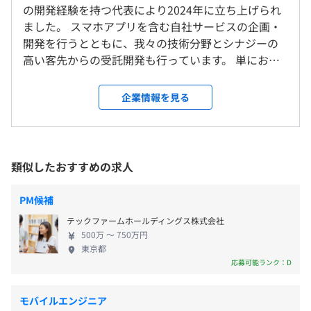
休憩時間：60分 ※昼食時間は業務の都合により各々の自
の開発経験を持つ代表により2024年に立ち上げられ
東京本社
主性に任せています。
相談のうえ、ご希望のマシンを支給します。
ました。 スマホアプリを含む自社サービスの企画・
＜変更範囲＞
平均残業時間：基本残業はありません。
開発を行うとともに、我々の技術分野とシナジーの
会社の定める場所（テレワークをおこなう場所を含む）
高い客先からの受託開発も行っています。 単にお客
さまから提示された仕様を元に開発するのではな
受動喫煙防止措置に関する事項
く、これまで培った技術開発・サービス運営ノウハ
企業情報を見る
・完全週休2日制（土・日）
従業員に対する受動喫煙対策：敷地内禁煙
ウをもとに、お客さまのビジネスに新たな価値を提
・祝日
供することが特長です。 ①スマホアプリの企画・開
・年末年始休暇
発 ②画像処理技術を軸とした商品開発 ③プロジェク
ほか
トマネジメント（開発部門管理）
類似したおすすめの求人
PM候補
・ 通勤交通費（全額支給）
・現時点では評価制度は設けておりませんが、半期ごとを
テックファームホールディングス株式会社
500万 〜 750万円
目安にフィードバックを実施したいと考えています。
東京都
応募可能ランク：D
業績賞与：年1回
モバイルエンジニア