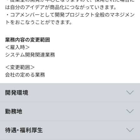
は自分のアイデアが商品化につながっていきます。
・コアメンバーとして開発プロジェクト全般のマネジメン
トをおこなうことができます。
業務内容の変更範囲
＜雇入時＞
システム開発関連業務
＜変更範囲＞
会社の定める業務
開発環境
勤務地
・機器メーカーの開発部門の技術者と定例会議等で直接す
待遇・福利厚生
り合わせしながら仕様策定や開発をおこなうため、どんで
ん返しや客先都合による仕様変更等が起こりにくい環境で