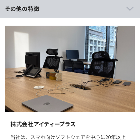
す。
その他の特徴
・委託元も当社からの仕様提案、技術提案に期待をしてお
り、要件定義や技術試作（PoC）段階からプロジェクトに
■賃金形態：年俸制（年俸を12分割）
入ることが多い状況です。
■月給：約58万〜83万円（固定残業代を含む）
■基本給：約43万～61万円
■固定残業代：約15万～22万円（45時間分）※超過分は
別途支給
・IT機器を制御するためのスマホアプリ開発
※経験・能力を考慮のうえ、決定します。
・IT機器のAndroidプラットフォーム対応
・映像処理性能改善（研究開発）
（※
想定年収
は年収提示額を保証するものではありません）
・スキルアップを目指す方には、必要に応じて外部研修や
セミナーへの受講が可能です。
◎リモート勤務可（比較的自由な働き方が可能です）
・技術書は会社で購入できます。
株式会社アイティープラス
就業場所の変更範囲
9:00〜18:00
当社は、スマホ向けソフトウェアを中心に20年以上
＜雇入時＞