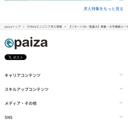
求人特集をもっと見る
paizaトップ
IT/Webエンジニア求人情報
【リモートOK／裁量大】車載・大手機器メー
キャリアコンテンツ
転職・キャリア
未経験転職
新卒就活
スキルアップコンテンツ
学習
スキルチェック
マンガ・ゲーム
メディア・その他
Tech Team Journal
paiza times
note
SNS