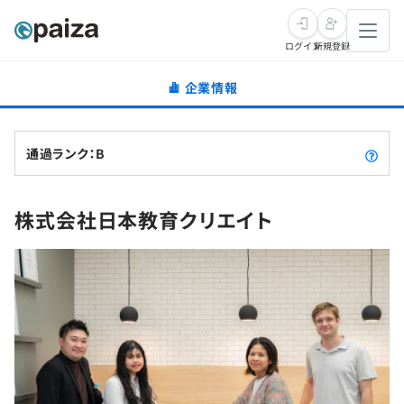
ログイン
新規登録
企業情報
転職・キャリア
未経験転職
求人検索
通過ランク：B
新卒就活
求人検索
インタビュー
株式会社日本教育クリエイト
学習
求人検索
インタビュー
転職成功ガイド
本選考
スキルチェック
講座一覧
転職成功ガイド
転職エージェント
ゲーム・マンガ
インターン
プログラミング言語
問題集
メディア
SQL
4択課題
新卒エージェント
paizaとは？
Tech Team Journal
評価結果一覧
ナレッジ