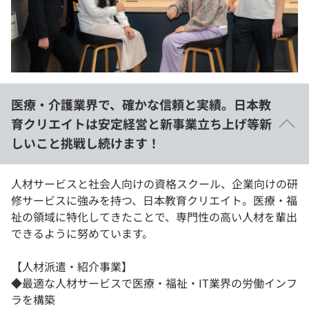
イベント・セミナー
paiza times
再チャレンジ結果一覧
リファレンス
インタビュー
note
就活成功ガイド
プラン
医療・介護業界で、確かな信頼と実績。日本教
個人向けプラン
育クリエイトは安定経営と新事業立ち上げ等新
しいこと挑戦し続けます！
法人向けプラン
学校向けプラン
人材サービスと社会人向けの資格スクール、企業向けの研
修サービスに強みを持つ、日本教育クリエイト。医療・福
祉の領域に特化してきたことで、専門性の高い人材を輩出
契約内容・クーポン
できるように努めています。
【人材派遣・紹介事業】
◆最適な人材サービスで医療・福祉・IT業界の労働インフ
ラを構築