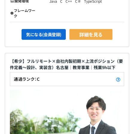
開発環境
Java
C
C++
C＃
TypeScript
フレームワー
ク
詳細を見る
気になる(会員登録)
【希少】フルリモート×自社内製初期×上流ポジション（要
件定義～設計、実装含）名古屋｜教育事業｜残業9h以下
通過ランク：C