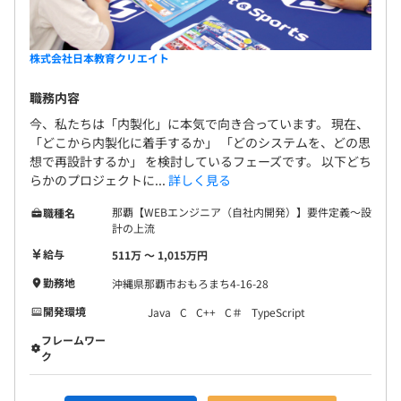
株式会社日本教育クリエイト
職務内容
今、私たちは「内製化」に本気で向き合っています。 現在、
「どこから内製化に着手するか」 「どのシステムを、どの思
想で再設計するか」 を検討しているフェーズです。 以下どち
らかのプロジェクトに...
詳しく見る
那覇【WEBエンジニア（自社内開発）】要件定義～設
職種名
計の上流
給与
511万 〜 1,015万円
勤務地
沖縄県那覇市おもろまち4-16-28
開発環境
Java
C
C++
C＃
TypeScript
フレームワー
ク