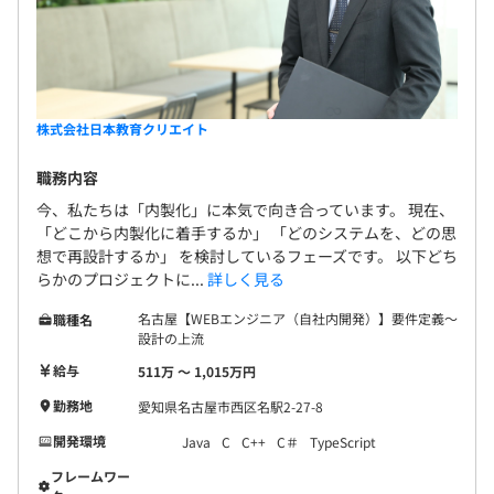
株式会社日本教育クリエイト
職務内容
今、私たちは「内製化」に本気で向き合っています。 現在、
「どこから内製化に着手するか」 「どのシステムを、どの思
想で再設計するか」 を検討しているフェーズです。 以下どち
らかのプロジェクトに...
詳しく見る
名古屋【WEBエンジニア（自社内開発）】要件定義～
職種名
設計の上流
給与
511万 〜 1,015万円
勤務地
愛知県名古屋市西区名駅2-27-8
開発環境
Java
C
C++
C＃
TypeScript
フレームワー