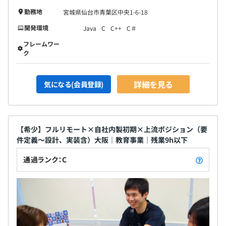
勤務地
宮城県仙台市青葉区中央1-6-18
開発環境
Java
C
C++
C＃
フレームワー
ク
詳細を見る
気になる(会員登録)
【希少】フルリモート×自社内製初期×上流ポジション（要
件定義～設計、実装含）大阪｜教育事業｜残業9h以下
通過ランク：C