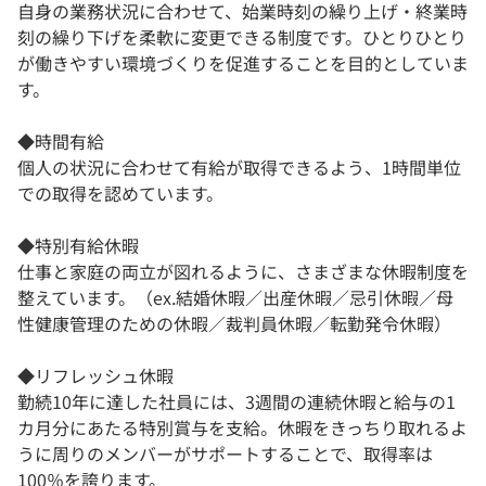
自身の業務状況に合わせて、始業時刻の繰り上げ・終業時
刻の繰り下げを柔軟に変更できる制度です。ひとりひとり
が働きやすい環境づくりを促進することを目的としていま
す。
◆時間有給
個人の状況に合わせて有給が取得できるよう、1時間単位
での取得を認めています。
◆特別有給休暇
仕事と家庭の両立が図れるように、さまざまな休暇制度を
整えています。（ex.結婚休暇／出産休暇／忌引休暇／母
性健康管理のための休暇／裁判員休暇／転勤発令休暇）
◆リフレッシュ休暇
勤続10年に達した社員には、3週間の連続休暇と給与の1
カ月分にあたる特別賞与を支給。休暇をきっちり取れるよ
うに周りのメンバーがサポートすることで、取得率は
100％を誇ります。