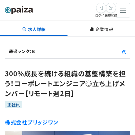
ログイン
新規登録
求人詳細
企業情報
転職・キャリア
未経験転職
求人検索
通過ランク：B
新卒就活
求人検索
インタビュー
300%成長を続ける組織の基盤構築を担
学習
求人検索
インタビュー
転職成功ガイド
う！コーポレートエンジニア◎立ち上げメ
本選考
スキルチェック
講座一覧
ンバー【リモート週2日】
転職成功ガイド
転職エージェント
ゲーム・マンガ
インターン
プログラミング言語
正社員
問題集
メディア
SQL
4択課題
株式会社ブリッジワン
新卒エージェント
paizaとは？
Tech Team Journal
評価結果一覧
ナレッジ