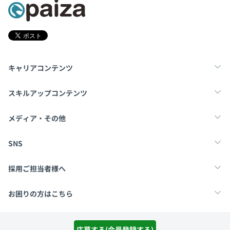
キャリアコンテンツ
転職・キャリア
未経験転職
新卒就活
スキルアップコンテンツ
学習
スキルチェック
マンガ・ゲーム
メディア・その他
Tech Team Journal
paiza times
note
SNS
X
Facebook
採用ご担当者様へ
採用・教育をお考えの企業様へ
中途求人掲載はこちら
お困りの方はこちら
paizaとは？
お問い合わせ・FAQ
運営会社
利用規約
プライバシーポリシー
Cookieポリシー
応募する(会員登録する)