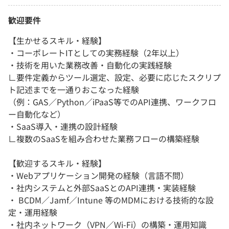
歓迎要件
【生かせるスキル・経験】
・コーポレートITとしての実務経験（2年以上）
・技術を用いた業務改善・自動化の実践経験
∟要件定義からツール選定、設定、必要に応じたスクリプ
ト記述までを一通りおこなった経験
（例：GAS／Python／iPaaS等でのAPI連携、ワークフロ
ー自動化など）
・SaaS導入・連携の設計経験
∟複数のSaaSを組み合わせた業務フローの構築経験
【歓迎するスキル・経験】
・Webアプリケーション開発の経験（言語不問）
・社内システムと外部SaaSとのAPI連携・実装経験
・ BCDM／Jamf／Intune 等のMDMにおける技術的な設
定・運用経験
・社内ネットワーク（VPN／Wi-Fi）の構築・運用知識