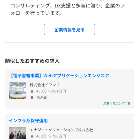
9:00〜18:00
コンサルティング、DX支援と多岐に渡り、企業のフ
就業場所の変更範囲
休憩時間：60分 ※昼食時間は業務の都合により各々の自
ォローを行っています。
＜雇入時＞
主性に任せています。
・20代中心の若手が活躍しています。
東京本社、および自宅
平均残業時間：平均40時間／月
・「ビジネスがわかるエンジニア」としての市場価値向上
企業情報を見る
＜変更範囲＞
が叶えられます。
変更なし
・経験豊富なフルスタックエンジニアが在籍する充実した
学習環境です。
〈年間休日：125日〉
受動喫煙防止措置に関する事項
類似したおすすめの求人
・完全週休2日制（土・日）
従業員に対する受動喫煙対策：敷地内禁煙（喫煙場所あ
・祝日
り）
【電子書籍事業】Webアプリケーションエンジニア
・夏季休暇
従来、営業組織中心だった当社ですが、2025年に社内で
株式会社ドワンゴ
・年末年始休暇
開発組織を立ち上げ、現在エンジニアとDXコンサルタン
400万 〜 901万円
・有給休暇（入社半年後10日付与）
ト約10名を擁するまでに急成長しました。
東京都
など
社内システムの内製化で基盤を固め、将来的にはこの機動
応募可能ランク：B
力の高いチームで、SaaS展開や大型の受託開発など複数
の大規模プロジェクトを同時に推進。
インフラ系保守運用
建設業界に限らず、さまざまな産業分野へ並列的にソリュ
エナジー・ソリューションズ株式会社
交通費支給
ーションを提供し、業界全体の変革をリードしていきま
400万 〜 700万円