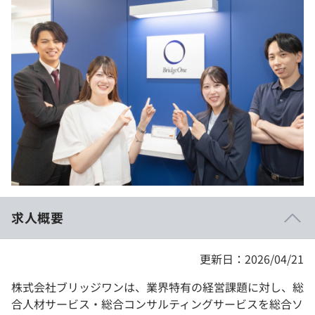
イベント・セミナー
paiza times
再チャレンジ結果一覧
リファレンス
インタビュー
note
就活成功ガイド
プラン
個人向けプラン
法人向けプラン
学校向けプラン
求人概要
契約内容・クーポン
更新日：2026/04/21
株式会社ブリッジワンは、業界特有の経営課題に対し、総
合人材サービス・総合コンサルティングサービスを総合ソ