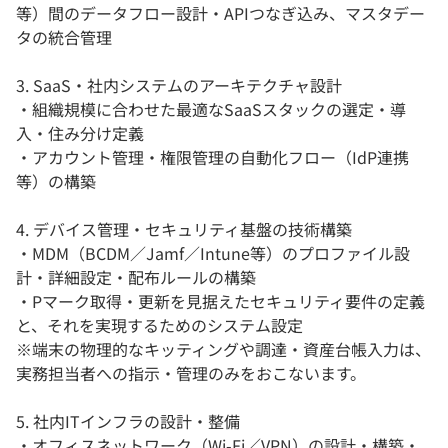
等）間のデータフロー設計・APIつなぎ込み、マスタデー
タの統合管理
3. SaaS・社内システムのアーキテクチャ設計
・組織規模に合わせた最適なSaaSスタックの選定・導
入・住み分け定義
・アカウント管理・権限管理の自動化フロー（IdP連携
等）の構築
4. デバイス管理・セキュリティ基盤の技術構築
・MDM（BCDM／Jamf／Intune等）のプロファイル設
計・詳細設定・配布ルールの構築
・Pマーク取得・更新を見据えたセキュリティ要件の定義
と、それを実現するためのシステム設定
※端末の物理的なキッティングや調達・資産台帳入力は、
実務担当者への指示・管理のみをおこないます。
5. 社内ITインフラの設計・整備
・オフィスネットワーク（Wi-Fi／VPN）の設計・構築・