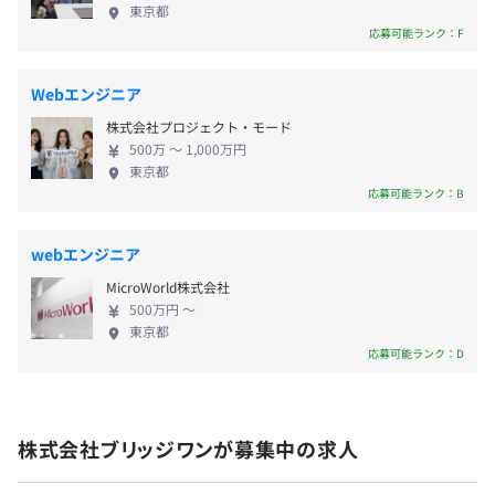
す。
東京都
応募可能ランク：F
賞与：年2回
Webエンジニア
コアメンバー10名＋業務委託エンジニア5名で構成される
株式会社プロジェクト・モード
少数精鋭チームです。
500万 〜 1,000万円
東京都
昇給：年1回（3月）
応募可能ランク：B
webエンジニア
MicroWorld株式会社
社会保険完備（健康保険・厚生年金加入・雇用保険・労災
500万円 〜
保険）
東京都
応募可能ランク：D
無期雇用
株式会社ブリッジワンが募集中の求人