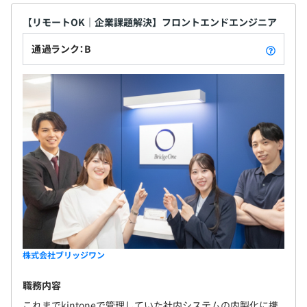
【リモートOK｜企業課題解決】フロントエンドエンジニア
6カ月（期間中、雇用条件の変更はありません）
通過ランク：B
株式会社ブリッジワン
職務内容
これまでkintoneで管理していた社内システムの内製化に携