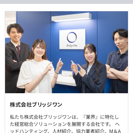
・自社プロダクトのため、新技術へのチャレンジも積極的
に実施
・AI駆動開発への積極投資（業務効率化へのツール投資も
積極的です）
◼︎年収：450万円〜1,100万円（月給12カ月分 + 賞与2カ月
分）
◼︎月給：321,400円～785,700円（一律手当を含む）
◼︎内訳
・基本給：246,100円～601,550円
・月2回の1on1
・固定残業手当/月：75,300円～184,150円（40時間／
・Udemy Businessを使って業務時間内で2時間自由に勉
月）
強することができます！
※固定残業時間を超えた場合は追加で支給します。
アジャイル
株式会社ブリッジワン
（※
想定年収
は年収提示額を保証するものではありません）
私たち株式会社ブリッジワンは、『業界』に特化し
た経営総合ソリューションを展開する会社です。 ヘ
◎リモートワーク可（週2日まで可能です）
ッドハンティング、人材紹介、協力業者紹介、М＆A