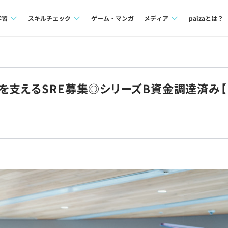
学習
スキルチェック
ゲーム・マンガ
メディア
paizaとは？
講座一覧
プログラミング言語
Tech Team Journal
問題集
SQL
paiza times
を支えるSRE募集◎シリーズB資金調達済み【
4択課題
評価結果一覧
note
ント
ナレッジ
再チャレンジ結果一覧
ミナー
リファレンス
プラン
ド
個人向けプラン
法人向けプラン
学校向けプラン