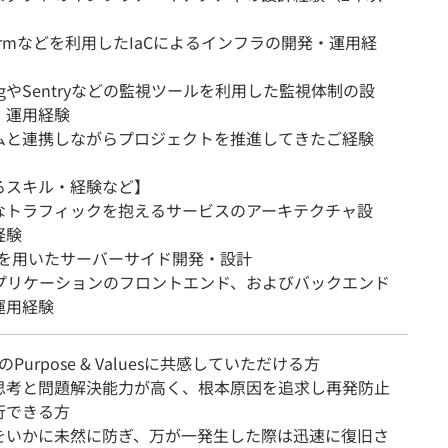
aformなどを利用したIaCによるインフラの開発・運用経
dogやSentryなどの監視ツールを利用した監視体制の設
・運用経験
ムと連携しながらプロジェクトを推進してきたご経験
るスキル・経験など】
なトラフィックを抱えるサービスのアーキテクチャ設
経験
y等を用いたサーバーサイド開発・設計
アプリケーションのフロントエンド、およびバックエンド
運用経験
eのPurpose & Valuesに共感していただける方
思考と問題解決能力が高く、根本原因を追求し再発防止
行できる方
をいかに未然に防ぎ、万が一発生した際は迅速に復旧さ