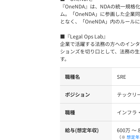
『OneNDA』は、NDAの統一規
ム。「OneNDA」に参画した企業
となく、「OneNDA」内のルール
■『Legal Ops Lab』
企業で活躍する法務の方へのインタ
ションズを切り口として、法務の生
す。
職種名
SRE
ポジション
テックリ
職種
インフラ
給与(想定年収)
600万 〜 
（※
想定年