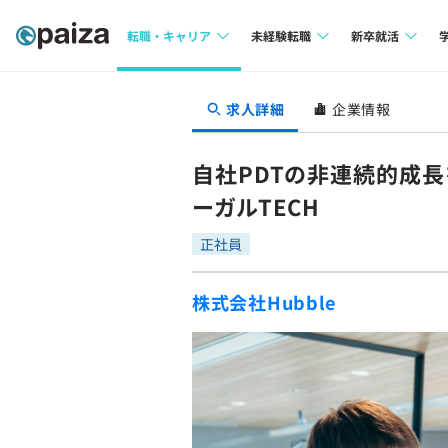
転職・キャリア
未経験転職
新卒就活
求人検索
求人検索
求人検索
求人詳細
企業情報
本選考
インタビュー
インタビュー
インターン
自社PDTの非連続的成長
転職成功ガイド
転職成功ガイド
ーガルTECH
新卒エージェ
転職エージェント
正社員
イベント・セ
株式会社Hubble
インタビュー
就活成功ガイ