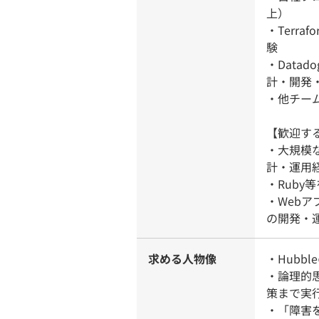
上）
・Terr
験
・Data
計・開発
・他チー
【歓迎す
・大規模
計・運用
・Rub
・Web
の開発・
求める人物像
・Hubbl
・論理的
策まで実
・「障害