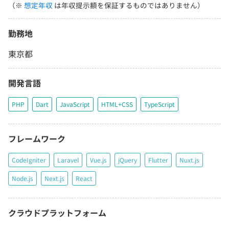
（※
想定年収
は年収提示額を保証するものではありません）
勤務地
東京都
開発言語
PHP
Dart
JavaScript
HTML+CSS
TypeScript
フレームワーク
CodeIgniter
Laravel
Vue.js
jQuery
Flutter
Nuxt.js
Node.js
Next.js
React
クラウドプラットフォーム