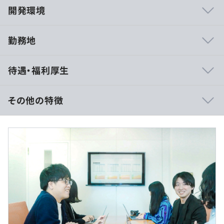
開発環境
勤務地
・アジャイル開発チームの一員として、スクラムフレーム
待遇・福利厚生
ワークに基づいた開発・運用
・プロダクトオーナーやスクラムマスターと密に連携し、
要件定義や優先順位の調整
その他の特徴
・スプリント計画の作成と進捗管理、デイリースクラムで
の報告・調整
＜年俸制＞
・定期的なスプリントレビュー・レトロスペクティブを通
※年収480万～700万円の事例の場合
じた改善提案
■賃金形態：年俸制（年俸を12分割）
■賃金の決定方法：当社規定により決定
・協力的でサポートし合う環境: チームメンバー同士が協
■月給：40万〜58.3万円（固定残業代を含む）
力し、知識や経験を共有しながら、常により良い解決策を
■基本給：30.4万～44.4万円
目指しています。自由な発言を奨励し、お互いをサポート
■固定残業代：9.5万円～13.9万円（40時間分）
し合いながら進めています。
※超過分は別途支給
・継続的改善: アジャイルとスクラムのプロセスを通じ
※ 40時間残業をしなくても、40時間分の見込残業代を