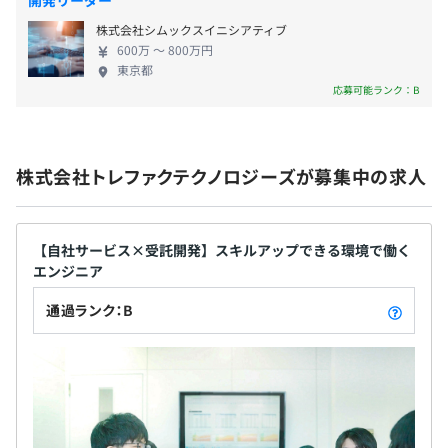
開発リーダー
①「トレジャー・ファクトリーグループという強
株式会社シムックスイニシアティブ
み」 ②アプリ関連の広範な技術が自社に ③マーケテ
600万 〜 800万円
ィング部門も併設 ④ポテンシャル入社でも成長しや
社会保険完備（健康保険・厚生年金保険、雇用保険・労災
東京都
Docker
すい環境
応募可能ランク：B
保険）
※東京織物健康保険組合加入
株式会社トレファクテクノロジーズが募集中の求人
無期雇用
【自社サービス×受託開発】スキルアップできる環境で働く
◾️職場環境
エンジニア
・週2日、リモートにて働くことができます。
通過ランク：B
・チーム内で知見を共有し合い、切磋琢磨しています。月
2回は隔週で勉強会を実施しています。
・グループ企業の案件を多く扱っているので、スケジュー
ルを調整しやすく残業が少ない環境です。
・先輩や上司との距離が近く相談しやすい環境です。
・子育て中の女性エンジニアも活躍中です。