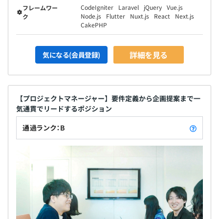
をおこなっています。
CodeIgniter
Laravel
jQuery
Vue.js
フレームワー
上級グレード（PMなど）：年１回の目標設定、振り返り
Node.js
Flutter
Nuxt.js
React
Next.js
ク
による評価をおこないます。
CakePHP
◎エンジニアは、スペシャリストとしてのキャリアと、マ
ネジメントや企画よりのキャリアの2パターンが用意され
詳細を見る
気になる(会員登録)
ています。
【プロジェクトマネージャー】要件定義から企画提案まで一
全社：20名
気通貫でリードするポジション
開発部：8名
通過ランク：B
・エキスパートエンジニア／40歳
iOS,Androidのネイティブアプリ開発、Flutterによるアプ
リ開発
・エンジニア／28歳