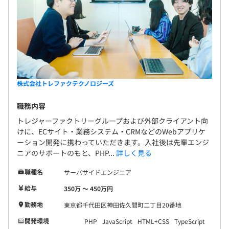
◾️開発環境
【言語】TypeScript、JavaScript、HTML、CSS、
Node.js、Dart、PHP
【ライブラリ、フレームワーク】Flutter、jQuery、
NuxtJs、Vue.js、Codeigniter、Laravel
【インフラ】AWS（VPC、EC2、RDS、S3 etc...）、
株式会社トレファクテクノロジーズ
GCP（Firebase、GCE、GAE、GKE、BigQuery etc...）、
Vagrant、Docker
職務内容
【データベース】MySQL、PostgreSQL、CloudFireStore
トレジャーファクトリーグループおよび外部クライアント向
【OS】Mac、Windows、Linux
けに、ECサイト・業務システム・CRMなどのWebアプリケ
【プロジェクト管理】Backlog
ーション開発に携わっていただきます。入社後は先輩エンジ
ニアのサポートのもと、PHP...
詳しく見る
【各種ツール】GitHub、Chatwork、Slack、
GoogleWorkSpace
職種名
サーバサイドエンジニア
給与
350万 〜 450万円
勤務地
東京都千代田区神田佐久間町二丁目20番地
初級グレード：半期ごとの目標設定、振り返りによる評価
開発環境
PHP
JavaScript
HTML+CSS
TypeScript