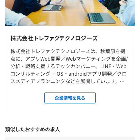
て、毎スプリントごとに振り返りを行い、改善点を洗い出
支給
し、次のスプリントに反映させています。
・イノベーションを重視: 新しいアイデアや技術を積極的
に取り入れ、プロジェクトに生かす文化があります。イノ
※経験・能力を考慮のうえ、決定します。
ベーションを重視し、常に新しい方法で問題解決をしてい
※リモート勤務可（週2日）
株式会社トレファクテクノロジーズ
ます。
※場合によって、親会社への出向があります。
株式会社トレファクテクノロジーズは、秋葉原を拠
点に、アプリWeb開発／Webマーケティングを企画/
就業場所の変更範囲
（※
想定年収
は年収提示額を保証するものではありません）
分析・戦略支援するテックカンパニー。LINE・Web
＜雇入時＞
・中古市場向けリアルタイム同期のオンラインオークショ
コンサルティング／iOS・androidアプリ開発／クロ
東京本社、および自宅
ンシステム開発
スメディアプランニングなどを展開しています。
＜変更範囲＞
・ライブ配信しながらEC販売可能なライブコマースシス
SDGsなリユースビジネスを多様なチャンネルで展開
会社の定める場所（テレワークをおこなう場所を含む）
10:00〜19:00
テム開発
するトレジャー・ファクトリーグループ企業です。
企業情報を見る
休憩時間：60分
・ブロックチェーン採用の恋愛シミュレーションアプリ開
トレファクテクノロジーズは、創業以来増収を続け
平均残業時間：平均10時間
受動喫煙防止措置に関する事項
発
ているトレジャー・ファクトリーグループの成長
従業員に対する受動喫煙対策：屋内禁煙
・OCRを利用したポイント発行や、LINEと連携できるさ
を、主翼としてさらに加速・拡大すべく、2022年に
まざまなお店向けの会員証アプリ開発
新しく設立されました。当社の店舗は、「トレファ
類似したおすすめの求人
など
ク」の愛称で、幅広いユーザーから利用されており
《年間休日：120日》