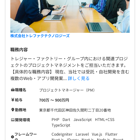
FireBaseプラットフォームによるWebサイト開発
・エンジニア／30歳
Laravel、Codeigniterによる開発、インフラ設計など
株式会社トレファクテクノロジーズ
職務内容
・スクラムによるアジャイル開発手法を用いて、案件ごと
トレジャー・ファクトリー・グループ内における関連プロジ
に2〜3名で開発を担当します。
ェクトのプロジェクトマネジメントをご担当いただきます。
・役割分担としては、ディレクター・デザイナー・エンジ
【具体的な職務内容】 現在、当社では受託・自社開発を含む
ニアが関わって、開発していくことが多いです。
複数のWeb・アプリ開発案...
詳しく見る
職種名
プロジェクトマネージャー（PM）
給与
700万 〜 900万円
勤務地
東京都千代田区神田佐久間町二丁目20番地
PHP
Dart
JavaScript
HTML+CSS
開発環境
TypeScript
フレームワー
CodeIgniter
Laravel
Vue.js
Flutter
ク
Nuxt.js
jQuery
Next.js
Node.js
React