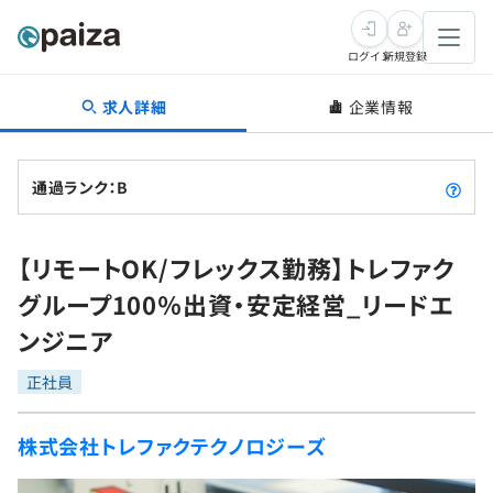
ログイン
新規登録
求人詳細
企業情報
転職・キャリア
未経験転職
求人検索
通過ランク：B
新卒就活
求人検索
インタビュー
【リモートOK/フレックス勤務】トレファク
学習
求人検索
インタビュー
転職成功ガイド
グループ100％出資・安定経営_リードエ
本選考
スキルチェック
講座一覧
ンジニア
転職成功ガイド
転職エージェント
ゲーム・マンガ
インターン
プログラミング言語
正社員
問題集
メディア
SQL
4択課題
株式会社トレファクテクノロジーズ
新卒エージェント
paizaとは？
Tech Team Journal
評価結果一覧
ナレッジ