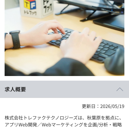
イベント・セミナー
paiza times
再チャレンジ結果一覧
リファレンス
インタビュー
note
就活成功ガイド
プラン
個人向けプラン
法人向けプラン
学校向けプラン
求人概要
契約内容・クーポン
更新日：2026/05/19
株式会社トレファクテクノロジーズは、秋葉原を拠点に、
アプリWeb開発／Webマーケティングを企画/分析・戦略