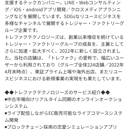
支援するテックカンパニー。LINE・Webコンサルティン
グ／iOS・androidアプリ開発／クロスメディアプランニ
ングなどを展開しています。SDGsなリユースビジネスを
多様なチャンネルで展開するトレジャー・ファクトリーグ
ループ企業です。
トレファクテクノロジーズは、創業以来増収を続けている
トレジャー・ファクトリーグループの成長を、主翼として
さらに加速・拡大すべく、2022年に新しく設立されまし
た。当社の店舗は、「トレファク」の愛称で、幅広いユー
ザーから利用されており（グループ全体224店舗／2022年
4月末時点）、東証プライム上場や海外出店、またリユー
スビジネスにおける新規事業の実現をも果たしています。
◆◆トレファクテクノロジーズのサービス紹介◆◆
◾️中古市場向けリアルタイム同期のオンラインオークショ
ンシステム
◾️ライブ配信しながらEC販売可能なライブコマースシステ
ム開発
◾️ブロックチェーン採用の恋愛シミュレーションアプリ