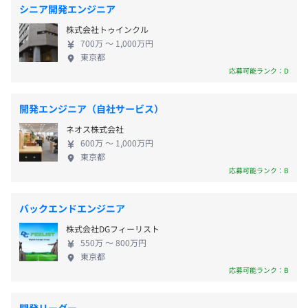
（グループ全体224店舗／2022年4月末時点）、東証
・完全週休2日制（土・日）
シニア開発エンジニア
プライム上場や海外出店、またリユースビジネスに
・祝日
株式会社トゥインクル
おける新規事業の実現をも果たしています。 ◆◆ト
・年末年始休暇、
・オンラインでの自己学習（自由にさまざまな講座を受け
700万 〜 1,000万円
レファクテクノロジーズのサービス紹介◆◆ ◾️中古市
・特別（慶弔）休暇
東京都
られるアカウントを付与）
場向けリアルタイム同期のオンラインオークション
応募可能ランク：D
・夏季休暇
・親会社と連携して勉強会を実施
システム ◾️ライブ配信しながらEC販売可能なライブ
・誕生日休暇
・技術書の購入補助
コマースシステム開発 ◾️ブロックチェーン採用の恋愛
・有給休暇
開発エンジニア（自社サービス）
シミュレーションアプリ ◾️OCRを利用したポイント発
など
ネオス株式会社
行やLINEと連携できる様々なお店向けの会員証アプ
600万 〜 1,000万円
リ など ◆◆トレファクテクノロジーズ設立の主な
東京都
相談のうえ、ご希望のマシンを支給します。
目的◆◆ ①：アプリWeb開発／Webマーケティング
応募可能ランク：B
を通して、トレジャー・ファクトリーグループの成
・通勤交通費（全額支給）
長の原動力となること ②：トレジャー・ファクトリ
・家賃補助（条件あり）
バックエンドエンジニア
ーグループにイノベーションを実現させること この2
アジャイル、スクラム
株式会社DGフィーリスト
つの目的を達成させるためには、何よりも「人」の
550万 〜 800万円
力が重要です。 私たちの会社の目的に共感してくだ
東京都
さり、新しい取り組みをともに楽しみながらチャレ
応募可能ランク：B
・初級グレード：年2回
ンジできる方とお会いしたいと考えています。 ◆◆
・上級グレード：年1回
トレファクテクノロジーズで働くメリット◆◆