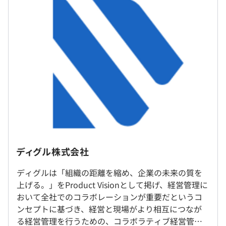
年俸制：月給66万〜
Terraform
（※
想定年収
は年収提示額を保証するものではありません）
フレックスタイム制（コアタイム10:00-15:00）
休憩時間：休憩60分
平均残業時間：平均15時間／月
ディグル株式会社
ディグルは「組織の距離を縮め、企業の未来の質を
就業場所の変更範囲
上げる。」をProduct Visionとして掲げ、経営管理に
＜雇入時＞
・土曜日・日曜日・祝日・夏季休暇・冬期休暇・その他会
おいて全社でのコラボレーションが重要だというコ
東京本社、および自宅
社で定めた休日
ンセプトに基づき、経営と現場がより相互につなが
＜変更範囲＞
・有給休暇：入社時点5日、半日単位での取得可
る経営管理を行うための、コラボラティブ経営管理