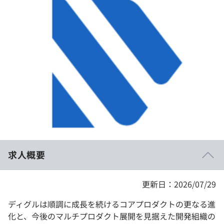
イベント・セミナー
paiza times
再チャレンジ結果一覧
リファレンス
インタビュー
note
就活成功ガイド
プラン
個人向けプラン
法人向けプラン
学校向けプラン
求人概要
契約内容・クーポン
更新日：2026/07/29
ディグルは順調に成長を続けるコアプロダクトの更なる進
化と、今後のマルチプロダクト展開を見据えた開発組織の