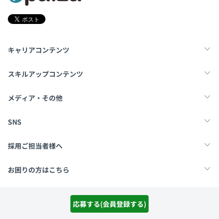
キャリアコンテンツ
転職・キャリア
未経験転職
新卒就活
スキルアップコンテンツ
学習
スキルチェック
マンガ・ゲーム
メディア・その他
Tech Team Journal
paiza times
note
SNS
X
Facebook
採用ご担当者様へ
採用・教育をお考えの企業様へ
中途求人掲載はこちら
お困りの方はこちら
paizaとは？
お問い合わせ・FAQ
運営会社
利用規約
プライバシーポリシー
Cookieポリシー
応募する(会員登録する)
Copyright Paiza, Inc. All rights reserved.