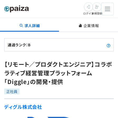
ログイン
新規登録
求人詳細
企業情報
転職・キャリア
未経験転職
求人検索
通過ランク：B
新卒就活
求人検索
インタビュー
【リモート／プロダクトエンジニア】コラボ
学習
求人検索
インタビュー
転職成功ガイド
ラティブ経営管理プラットフォーム
本選考
スキルチェック
講座一覧
「Diggle」の開発・提供
転職成功ガイド
転職エージェント
ゲーム・マンガ
インターン
プログラミング言語
正社員
問題集
メディア
SQL
4択課題
ディグル株式会社
新卒エージェント
paizaとは？
Tech Team Journal
評価結果一覧
ナレッジ