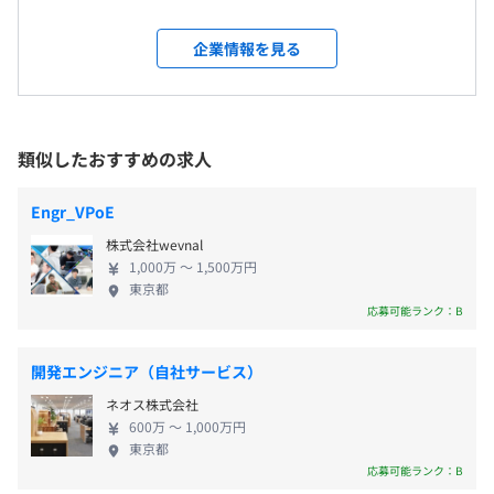
会社の定める場所（テレワークを行う場所を含む）
サービス「Diggle」の開発・提供をしています。 経
営管理とは、企業の目指す目標に対して日々健全に
企業情報を見る
受動喫煙防止措置に関する事項
進んでいるかどうかを管理・改善すること全般を指
受動喫煙対策：就業中の喫煙不可
・通勤交通費
します。 お金に関することのみではなくビジネスに
おける「ヒト・モノ・カネ」が含まれています。 使
いやすくUIに優れ、かつ高機能なプロダクトととも
類似したおすすめの求人
に、元経営企画担当者など数値管理の知見豊富なカ
スタマーサクセスによるコンサルティングを提供す
年1回
Engr_VPoE
ることで、各社に合わせたベストプラクティスを実
株式会社wevnal
現可能にしています。
1,000万 〜 1,500万円
東京都
健康保険、厚生年金、雇用保険、労災保険
応募可能ランク：B
開発エンジニア（自社サービス）
ネオス株式会社
無期雇用
600万 〜 1,000万円
東京都
応募可能ランク：B