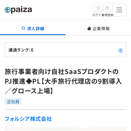
ログイン
新規登録
求人詳細
企業情報
転職・キャリア
未経験転職
求人検索
通過ランク：E
新卒就活
求人検索
インタビュー
旅行事業者向け自社SaaSプロダクトの
学習
求人検索
インタビュー
転職成功ガイド
PJ推進◆PL【大手旅行代理店の9割導入
本選考
スキルチェック
講座一覧
／グロース上場】
転職成功ガイド
転職エージェント
ゲーム・マンガ
インターン
プログラミング言語
正社員
問題集
メディア
SQL
4択課題
フォルシア株式会社
新卒エージェント
paizaとは？
Tech Team Journal
評価結果一覧
ナレッジ