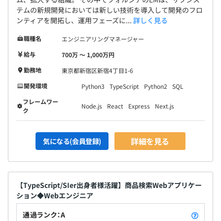
テムの新規開発においては新しい技術を導入して開発のフロ
ンティアを開拓し、運用フェーズに...
詳しく見る
職種名
エンジニアリングマネージャー
給与
700万 〜 1,000万円
勤務地
東京都新宿区新宿4丁目1-6
開発環境
Python3
TypeScript
Python2
SQL
フレームワー
Node.js
React
Express
Next.js
ク
詳細を見る
気になる(会員登録)
【TypeScript/SIer出身者様活躍】商品検索Webアプリケー
ション◆Webエンジニア
通過ランク：A