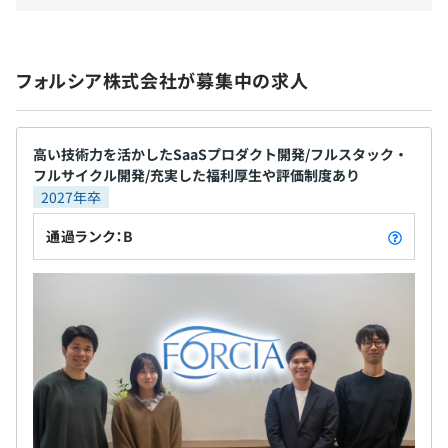
組織はビジネスを進める事業推進部門（全体の約8割）と
給与改定あり：年1回（3月）
コーポレート部門（全体の約2割）に大きく分かれていま
す。
フォルシア株式会社が募集中の求人
本求人は事業推進部内におけるSaaSプロダクト『webコ
ネクト』の導入・運用・保守、ならびにプロダクト開発を
社会保険完備（健康保険・厚生年金加入・雇用保険・労災
統括するディレクション部門の募集となります。
高い技術力を活かしたSaaSプロダクト開発/フルスタック・
保険）
ディレクション部門は、プロジェクト推進・プロダクト開
フルサイクル開発/充実した福利厚生や評価制度あり
※関東ITソフトウェア健康保険組合加入
発・サービス運用の3チームに分かれており、全体で20名
2027年卒
ほどの組織になります。
通過ランク：B
無期雇用
試用期間：3ヵ月（試用期間中の勤務条件：変更無）
プロジェクト推進グループは人数は少ないですが、顧客・