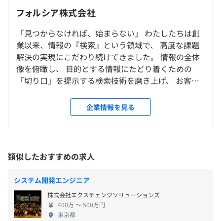
時間30分）
ト）により、料金・在庫がダイナミックに変動する「宿泊
フォルシア株式会社
9：00〜18：00
素材」×「交通素材」×「着地素材」を組み合わせた商品
就業場所の変更範囲
休憩時間：休憩60分 ※休憩時間は各々の自主性に任せて
や単品商品の動的な商品造成・販売をスピーディーに
「見つからなければ、始まらない」 わたしたちは創
＜雇入時＞
います
SaaS型サービスとして実現します。
業以来、情報の『検索』という領域で、 高度な課題
東京本社、および自宅
平均残業時間：平均15‐30時間/月
https://webconnect.forcia.com/
解決の実現にこだわり続けてきました。 情報の全体
＜変更範囲＞
像を俯瞰し、 目的とする情報にたどり着くための
会社の定める事業所（リモートワーク含む）
「切り口」を提示する検索技術を磨き上げ、 お客様
からの数多くの課題に向き合い、ときに悩み、とも
【年間 123日】
受動喫煙防止措置に関する事項
・社内勉強会の開催
に考え、 幾多の壁を乗り越えてきました。 その経験
企業情報を見る
◾︎完全週休2日制（土・日）
従業員に対する受動喫煙対策：あり
・社外イベントの開催 shinjuku.rs（RustのLT会）など
を積み重ねることで、私たちが育んできた価値観。
◾︎祝祭日
対策内容：屋内原則禁煙（オフィスと同じ13階に喫煙室
・書籍購入制度（書評を書くことで、購入した書籍代金を
それは「価値は技術そのものに存在しているのでは
◾︎年次有給休暇（入社半年経過時点で10日付与／最高付与
あり）
支給・書籍は私有可）
なく、 ビジネスという形で顧客に貢献して初めて生
日数20日 ※入社月に応じて変動します）
・社外勉強会等参加費用補助
み出されるものである」ということです。 エンジニ
類似したおすすめの求人
◾︎夏季休暇（3日）
・資格取得支援制度（合格を条件に受験料・テキスト代な
アに求められる「売る力」、営業に求められる「創
◾︎年末年始休暇（6日）
どの支給）
る力」、 そして組織に求められる「具現化する
◾︎サバティカル休暇（最長20営業日の休暇を取得できる制
システム開発エンジニア
・JR「新宿駅」ミライナタワー改札、甲州街道改札、新
・社内独自の教育資料あり
力」。 その三つの力が合わさって初めてビジネスと
度※勤続3年以上）
南改札直結
・メンター制度
株式会社エクスチェンジソリューションズ
して価値が生み出されるのです。 リーダーシップを
◾︎ハッピーデイオフ制度：偶数月に有給を必ず取得する制
・東京メトロ「新宿三丁目駅」E10出口、徒歩1分
400万 〜 500万円
取り、イニシアティブを握る。ビジネスを紡ぎ、最適
度（有給休暇促進施策として2014年に導入
東京都