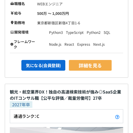
職種名
WEBエンジニア
給与
500万 〜 1,000万円
勤務地
東京都新宿区新宿4丁目1-6
開発環境
Python3
TypeScript
Python2
SQL
フレームワー
Node.js
React
Express
Next.js
ク
詳細を見る
気になる(会員登録)
観光・航空業界DX！独自の高速検索技術が強み◎SaaS企業
のITコンサル職【公平な評価／裁量労働可】27卒
2027年卒
通過ランク：C