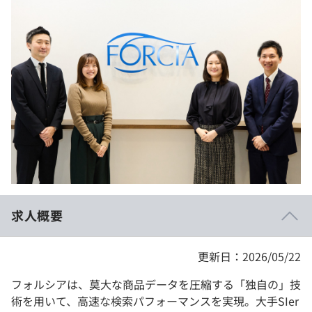
イベント・セミナー
paiza times
再チャレンジ結果一覧
リファレンス
インタビュー
note
就活成功ガイド
プラン
個人向けプラン
法人向けプラン
学校向けプラン
求人概要
契約内容・クーポン
更新日：2026/05/22
フォルシアは、莫大な商品データを圧縮する「独自の」技
術を用いて、高速な検索パフォーマンスを実現。大手SIer