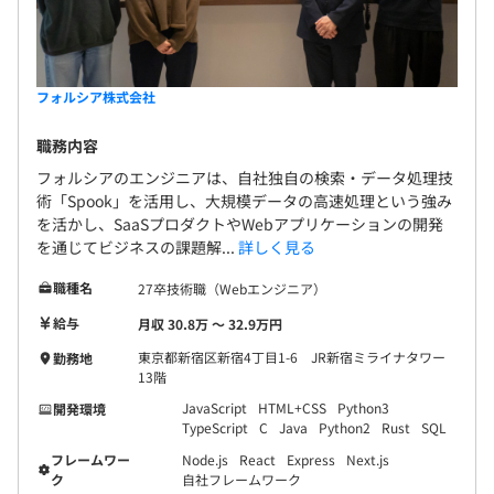
エンジニア・他社ベンダー等の統制や調整、折衝を行う部
門のため
プロジェクトの大きさにもよりますが、多くの人に関わる
機会の多いグループになります。
フォルシア株式会社
職務内容
フォルシアのエンジニアは、自社独自の検索・データ処理技
術「Spook」を活用し、大規模データの高速処理という強み
を活かし、SaaSプロダクトやWebアプリケーションの開発
を通じてビジネスの課題解...
詳しく見る
職種名
27卒技術職（Webエンジニア）
給与
月収 30.8万 〜 32.9万円
東京都新宿区新宿4丁目1-6 JR新宿ミライナタワー
勤務地
13階
JavaScript
HTML+CSS
Python3
開発環境
TypeScript
C
Java
Python2
Rust
SQL
フレームワー
Node.js
React
Express
Next.js
ク
自社フレームワーク