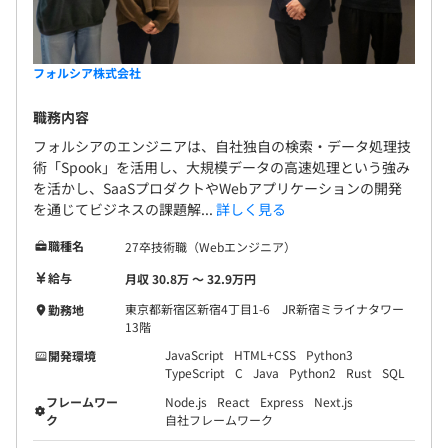
フォルシア株式会社
職務内容
フォルシアのエンジニアは、自社独自の検索・データ処理技
術「Spook」を活用し、大規模データの高速処理という強み
を活かし、SaaSプロダクトやWebアプリケーションの開発
を通じてビジネスの課題解...
詳しく見る
職種名
27卒技術職（Webエンジニア）
給与
月収 30.8万 〜 32.9万円
東京都新宿区新宿4丁目1-6 JR新宿ミライナタワー
勤務地
13階
JavaScript
HTML+CSS
Python3
開発環境
TypeScript
C
Java
Python2
Rust
SQL
フレームワー
Node.js
React
Express
Next.js
ク
自社フレームワーク