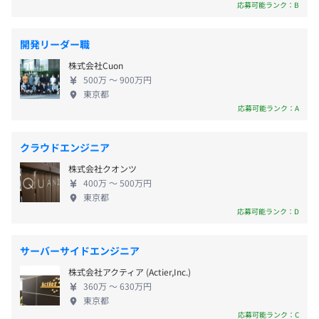
解を導く。 創業時から大事にしているこの想いが、
応募可能ランク：B
社員一人ひとりのプロフェッショナル意識を育み、
◆フォルシア 3C制度
そうして生み出されたものが私たちの付加価値を高
開発リーダー職
会社の利益に貢献した社員に、フェアに利益の一部を分配
め、 顧客からの信頼を獲得する。 それが、また新た
◾︎残業手当
したいという想いから生まれたのが3C制度です。
株式会社Cuon
なサービスの創造につながっていく――。 フォルシ
◾︎通勤手当（月額50,000円まで）
本当にフェアであるためには、「どのように評価するか」
500万 〜 900万円
アのメンバー、一人ひとりは高い目標に向かい、 お
◾︎出張手当
東京都
が最も重要なポイントです。少数による恣意的な分配額の
互いにフェアに切磋琢磨しながら、弛まぬ努力を重
応募可能ランク：A
◾︎近隣家賃補助制度（会社の3km圏内に住む社員に毎月2
決定ではなく、一緒に働く社員間の相互評価を大切にして
ねています。
万円の家賃補助）
います。
クラウドエンジニア
3C対象者全員に「あなたに総額●●●●万円のボーナス
を自分を除く3C対象者に分配する権限があったとした
株式会社クオンツ
ら、それぞれにいくらずつ分配しますか」というシートに
400万 〜 500万円
・３C制度(特別賞与)※支給対象は在籍1年以上
東京都
それぞれ分配額を記入してもらいます。この結果を集約し
応募可能ランク：D
年度末に収益に応じた額を支給対象者で360度評価を行い
て特別賞与額を決定し、対象社員に支払います。
ます。
（3月時点で在席している方が対象となります。時短勤務
「支給対象者が30名いた場合、●万円をどのように分配
や休職者などは対象外となりますが、対象外の場合は役員
サーバーサイドエンジニア
しますか?」というサーベイを行い、比率を見て支給金額
査定の特別賞与額となります。）
株式会社アクティア (Actier,Inc.)
を決定するユニークな制度です。
360万 〜 630万円
東京都
応募可能ランク：C