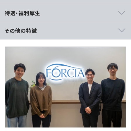
・フルスタックエンジニアとしてフロントサイドからサー
待遇・福利厚生
バサイド、データベースまで担当します。
・高度な検索を可能にする独自フレームワーク・ライブラ
リが充実しています。
その他の特徴
・新しいライブラリや言語も積極的に取り入れていくスタ
イルです。
※年俸制（分割回数12回）
・動くソフトウェアを重視した開発を行っています。
・年俸 5,000,000円～7,000,000円
・エンジニアもビジネスサイドと関わることが多く、何の
・基本給/月 \337,527～\472,543
ために設計・開発するかを理解したうえでエンジニアリン
・固定残業代30時間/月 \79,140～\110,790
グを行うことができます。
・エンジニアが多く（全社員の約半数）、上下の関係な
く、互いに教えあう文化があります。
（※
想定年収
は年収提示額を保証するものではありません）
◆次世代型 旅行商品販売プラットフォーム「フォルシア
webコネクト®」
◾︎専門業務型裁量労働制（1日あたりのみなし労働時間:9
国内・海外の多種多様な素材提供会社との連携（コネク
※顧客への常駐はありません。