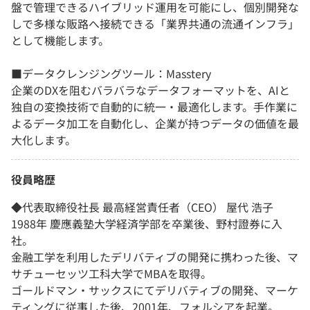
盤で管理できるハイブリッド運用を可能にし、個別開発な
しで多様な販路へ接続できる「業界共通の流通インフラ」
として機能します。
■データクレンジングツール：Masstery
企業のDXを阻むバラバラなデータフォーマットを、AIと
独自の変換技術で自動的に統一・最適化します。手作業に
よるデータ加工を自動化し、企業が持つデータの価値を最
大化します。
役員略歴
◆代表取締役社長 最高経営責任者（CEO） 屋代 浩子
1988年 慶應義塾大学経済学部を卒業後、野村證券に入
社。
金融工学を利用したデリバティブの開発に携わった後、マ
サチューセッツ工科大学でMBAを取得。
ゴールドマン・サックスにてデリバティブの開発、マーケ
ティングに従事した後、2001年、フォルシアを起業。