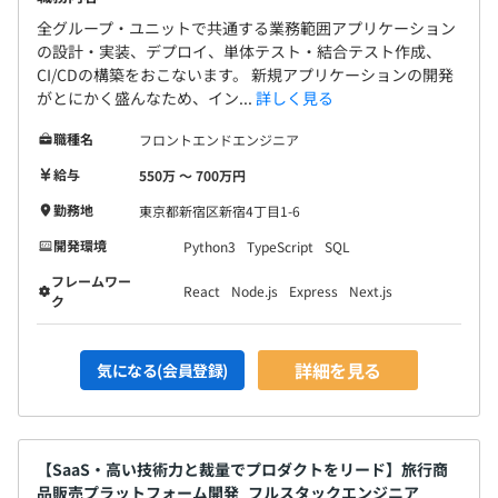
全グループ・ユニットで共通する業務範囲アプリケーション
の設計・実装、デプロイ、単体テスト・結合テスト作成、
CI/CDの構築をおこないます。 新規アプリケーションの開発
がとにかく盛んなため、イン...
詳しく見る
職種名
フロントエンドエンジニア
給与
550万 〜 700万円
勤務地
東京都新宿区新宿4丁目1-6
開発環境
Python3
TypeScript
SQL
フレームワー
React
Node.js
Express
Next.js
ク
詳細を見る
気になる(会員登録)
【SaaS・高い技術力と裁量でプロダクトをリード】旅行商
品販売プラットフォーム開発_フルスタックエンジニア