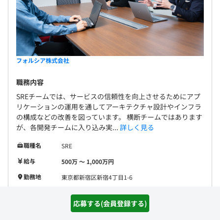
フォルシア株式会社
職務内容
SREチームでは、サービスの信頼性を向上させるためにアプ
リケーションの運用を通してアーキテクチャ設計やインフラ
の構成などの改善を図っています。 横断チームではあります
が、各開発チームに入り込み実...
詳しく見る
職種名
SRE
給与
500万 〜 1,000万円
勤務地
東京都新宿区新宿4丁目1-6
開発環境
Python3
TypeScript
Python2
SQL
応募する(会員登録する)
フレームワー
Node.js
React
Express
Next.js
ク