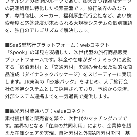
フォルシアの技術的ルーツであり、膨大かつ複雑なデータ
の高速処理に特化した検索基盤です。旅行業界のみなら
ず、専門商社、メーカー、福利厚生代行会社など、高い検
索精度と応答速度が求められる大規模システムの個別課題
を、独自のアルゴリズムで解決します。
■SaaS型旅行プラットフォーム：webコネクト
「Spook」の知見を凝縮した、次世代型の旅行商品販売
プラットフォームです。料金や在庫がダイナミックに変動
する「宿泊素材」と「交通素材」を組み合わせた動的な商
品造成（ダイナミックパッケージ）をスピーディーに実現
します。JR東海の「EX旅パック」をはじめ、大手旅行会
社の基幹システムとして採用されており、予約から決済、
外部システム連携までを一気通貫で提供します。
■観光素材流通ハブ：valueコネクト
素材提供者と販売者を繋ぐ、次世代のマッチングハブで
す。業界初となる「在庫の共同利用」により、企業枠を超
えた在庫シェアを実現。自社素材と外部API素材を同一基