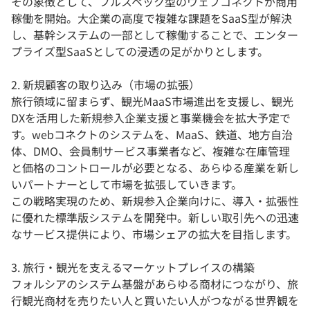
その象徴として、フルスペック型のウェブコネクトが商用
稼働を開始。大企業の高度で複雑な課題をSaaS型が解決
し、基幹システムの一部として稼働することで、エンター
プライズ型SaaSとしての浸透の足がかりとします。
2. 新規顧客の取り込み（市場の拡張）
旅行領域に留まらず、観光MaaS市場進出を支援し、観光
DXを活用した新規参入企業支援と事業機会を拡大予定で
す。webコネクトのシステムを、MaaS、鉄道、地方自治
体、DMO、会員制サービス事業者など、複雑な在庫管理
と価格のコントロールが必要となる、あらゆる産業を新し
いパートナーとして市場を拡張していきます。
この戦略実現のため、新規参入企業向けに、導入・拡張性
に優れた標準版システムを開発中。新しい取引先への迅速
なサービス提供により、市場シェアの拡大を目指します。
3. 旅行・観光を支えるマーケットプレイスの構築
フォルシアのシステム基盤があらゆる商材につながり、旅
行観光商材を売りたい人と買いたい人がつながる世界観を