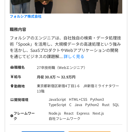
フォルシア株式会社
職務内容
フォルシアのエンジニアは、自社独自の検索・データ処理技
術「Spook」を活用し、大規模データの高速処理という強み
を活かし、SaaSプロダクトやWebアプリケーションの開発
を通じてビジネスの課題解...
詳しく見る
職種名
27卒技術職（Webエンジニア）
給与
月収 30.8万 〜 32.9万円
東京都新宿区新宿4丁目1-6 JR新宿ミライナタワー
勤務地
13階
JavaScript
HTML+CSS
Python3
開発環境
TypeScript
C
Java
Python2
Rust
SQL
フレームワー
Node.js
React
Express
Next.js
ク
自社フレームワーク