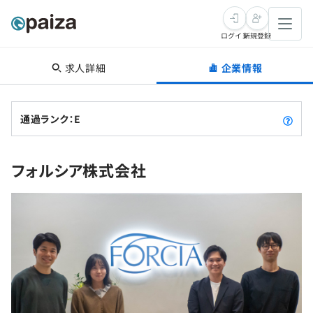
ログイン
新規登録
求人詳細
企業情報
転職・キャリア
未経験転職
求人検索
通過ランク：E
新卒就活
求人検索
インタビュー
フォルシア株式会社
学習
求人検索
インタビュー
転職成功ガイド
本選考
スキルチェック
講座一覧
転職成功ガイド
転職エージェント
ゲーム・マンガ
インターン
プログラミング言語
問題集
メディア
SQL
4択課題
新卒エージェント
paizaとは？
Tech Team Journal
評価結果一覧
ナレッジ