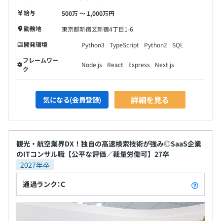
給与
500万 〜 1,000万円
勤務地
東京都新宿区新宿4丁目1-6
開発環境
Python3
TypeScript
Python2
SQL
フレームワー
Node.js
React
Express
Next.js
ク
詳細を見る
気になる(会員登録)
観光・航空業界DX！独自の高速検索技術が強み◎SaaS企業
のITコンサル職【公平な評価／裁量労働可】27卒
2027年卒
通過ランク：C