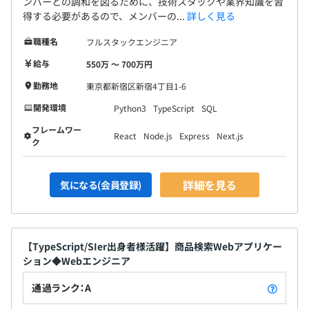
ンバーとの調和を図るために、技術スタックや業界知識を習
得する必要があるので、メンバーの...
詳しく見る
職種名
フルスタックエンジニア
給与
550万 〜 700万円
勤務地
東京都新宿区新宿4丁目1-6
開発環境
Python3
TypeScript
SQL
フレームワー
React
Node.js
Express
Next.js
ク
詳細を見る
気になる(会員登録)
【TypeScript/SIer出身者様活躍】商品検索Webアプリケー
ション◆Webエンジニア
通過ランク：A