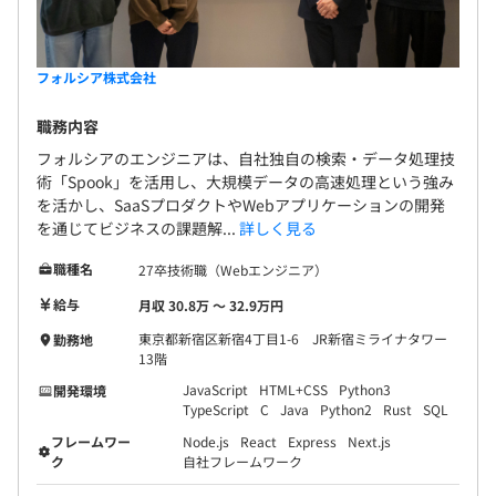
フォルシア株式会社
職務内容
フォルシアのエンジニアは、自社独自の検索・データ処理技
術「Spook」を活用し、大規模データの高速処理という強み
を活かし、SaaSプロダクトやWebアプリケーションの開発
を通じてビジネスの課題解...
詳しく見る
職種名
27卒技術職（Webエンジニア）
給与
月収 30.8万 〜 32.9万円
東京都新宿区新宿4丁目1-6 JR新宿ミライナタワー
勤務地
13階
JavaScript
HTML+CSS
Python3
開発環境
TypeScript
C
Java
Python2
Rust
SQL
フレームワー
Node.js
React
Express
Next.js
ク
自社フレームワーク