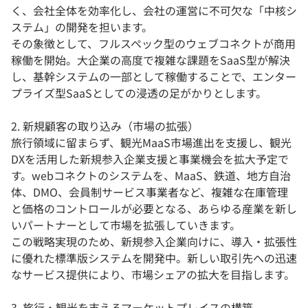
く、会社全体を効率化し、会社の運営に不可欠な「中核シ
ステム」の開発を担います。
その象徴として、フルスペック型のウェブコネクトが商用
稼働を開始。大企業の高度で複雑な課題をSaaS型が解決
し、基幹システムの一部として稼働することで、エンター
プライズ型SaaSとしての浸透の足がかりとします。
2. 新規顧客の取り込み（市場の拡張）
旅行領域に留まらず、観光MaaS市場進出を支援し、観光
DXを活用した新規参入企業支援と事業機会を拡大予定で
す。webコネクトのシステムを、MaaS、鉄道、地方自治
体、DMO、会員制サービス事業者など、複雑な在庫管理
と価格のコントロールが必要となる、あらゆる産業を新し
いパートナーとして市場を拡張していきます。
この戦略実現のため、新規参入企業向けに、導入・拡張性
に優れた標準版システムを開発中。新しい取引先への迅速
なサービス提供により、市場シェアの拡大を目指します。
3. 旅行・観光を支えるマーケットプレイスの構築