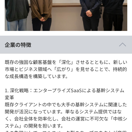
イベント・セミナー
paiza times
再チャレンジ結果一覧
リファレンス
インタビュー
note
就活成功ガイド
プラン
企業の特徴
個人向けプラン
既存の強固な顧客基盤を「深化」させるとともに、新しい
法人向けプラン
市場とビジネス領域へ「広がり」を見せることで、持続的
な成長構造を構築しています。
学校向けプラン
1. 深化戦略：エンタープライズSaaSによる基幹システム
契約内容・クーポン
変革
既存クライアントの中でも大手の基幹システムに関連した
開発が活況になっています。単なるシステム提供ではな
く、会社全体を効率化し、会社の運営に不可欠な「中核シ
ステム」の開発を担います。