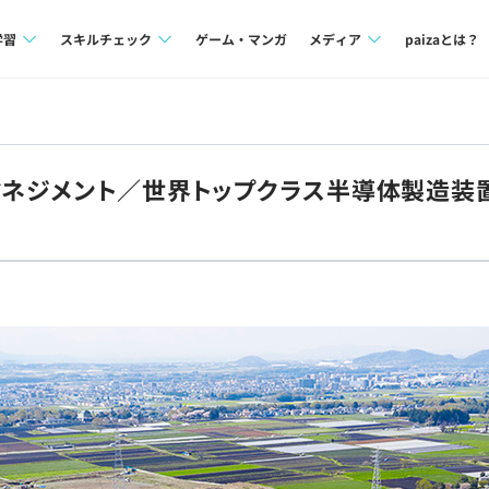
学習
スキルチェック
ゲーム・マンガ
メディア
paizaとは？
講座一覧
プログラミング言語
Tech Team Journal
問題集
SQL
paiza times
マネジメント／世界トップクラス半導体製造装
4択課題
評価結果一覧
note
ント
ナレッジ
再チャレンジ結果一覧
ミナー
リファレンス
プラン
ド
個人向けプラン
法人向けプラン
学校向けプラン