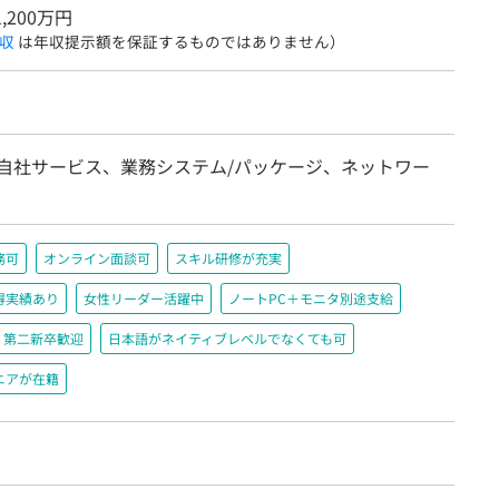
1,200万円
収
は年収提示額を保証するものではありません）
/自社サービス、業務システム/パッケージ、ネットワー
務可
オンライン面談可
スキル研修が充実
得実績あり
女性リーダー活躍中
ノートPC＋モニタ別途支給
第二新卒歓迎
日本語がネイティブレベルでなくても可
ニアが在籍