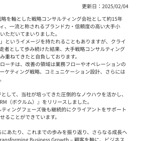
更新日：2025/02/04
戦略を軸とした戦略コンサルティング会社として約15年
ィ、一流と称されるブランド力・信頼度の高い大手小
いただいてまいりました。
社」というイメージを持たれることもありますが、クライ
走者として歩み続けた結果、大手戦略コンサルティング
み重ねてきたと自負しております。
ローチは、改善の領域は業務フローやオペレーションの
ーケティング戦略、コミュニケーション設計、さらには
。
ンジとして、当社が培ってきた圧倒的なノウハウを活かし、
CRM（ボクルム）』をリリースしました。
サルティングフェーズ後も継続的にクライアントをサポート
せることができています。
えるにあたり、これまでの歩みを振り返り、さらなる成長へ
nsforming Business Growth – 顧客を軸に、ビジネス