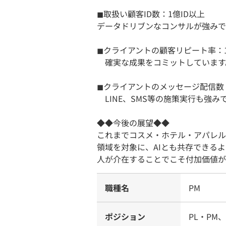
◼︎取扱い顧客ID数：1億ID以上
データドリブンなコンサルが強みで
◼︎クライアントの顧客リピート率：1
確実な成果をコミットしています
◼︎クライアントのメッセージ配信数
LINE、SMS等の施策実行も強み
◆◆今後の展望◆◆
これまでコスメ・ホテル・アパレル
領域を対象に、AIとも共存できる
人が介在することでこそ付加価値が
職種名
PM
ポジション
PL・PM、