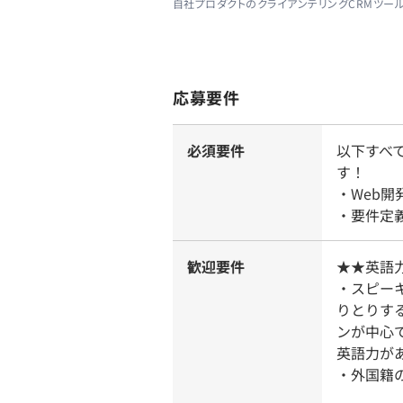
自社プロダクトのクライアンテリングCRMツール「
応募要件
必須要件
以下すべ
す！
・Web
・要件定
歓迎要件
★★英語
・スピーキ
りとりす
ンが中心
英語力が
・外国籍