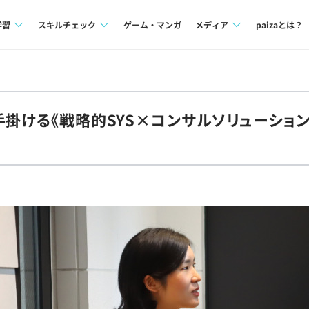
学習
スキルチェック
ゲーム・マンガ
メディア
paizaとは？
講座一覧
プログラミング言語
Tech Team Journal
問題集
SQL
paiza times
手掛ける《戦略的SYS×コンサルソリューション
4択課題
評価結果一覧
note
ント
ナレッジ
再チャレンジ結果一覧
ミナー
リファレンス
プラン
ド
個人向けプラン
法人向けプラン
学校向けプラン