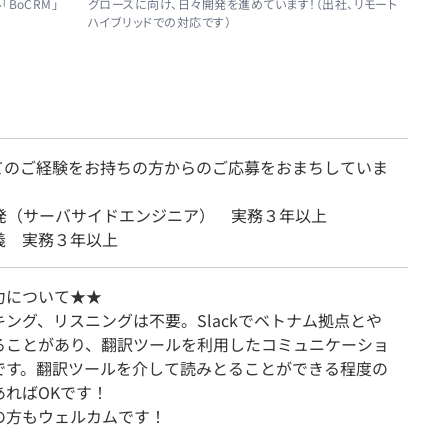
グロースに向け、日々開発を進めています！（出社、リモート
BoCRM」
ハイブリッドでの対応です）
てのご経験をお持ちの方からのご応募をおまちしていま
開発（サーバサイドエンジニア） 実務３年以上
義 実務３年以上
力について★★
ング、リスニングは不要。Slackでベトナム拠点とや
ることがあり、翻訳ツールを利用したコミュニケーショ
です。翻訳ツールを介して読みとることができる程度の
あればOKです！
の方もウェルカムです！