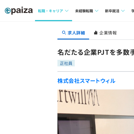
転職・キャリア
未経験転職
新卒就活
求人検索
求人検索
求人検索
求人詳細
企業情報
本選考
インタビュー
インタビュー
インターン
名だたる企業PJTを多数
転職成功ガイド
転職成功ガイド
正社員
新卒エージェ
転職エージェント
株式会社スマートウィル
イベント・セ
インタビュー
就活成功ガイ