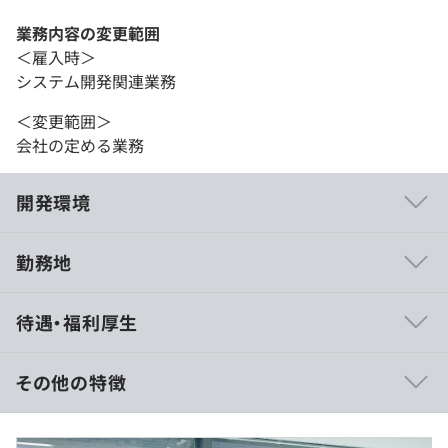
業務内容の変更範囲
＜雇入時＞
システム開発関連業務
＜変更範囲＞
会社の定める業務
開発環境
勤務地
・週2出社、週3リモートのハイブリッドワークを取り入
待遇・福利厚生
れています。出社時にはメンバー同士のコミュニケーショ
ンを取ることができ、リモート時でも働きやすい環境にな
っています。
その他の特徴
※年収600万～800万の事例の場合
■賃金形態：月給制