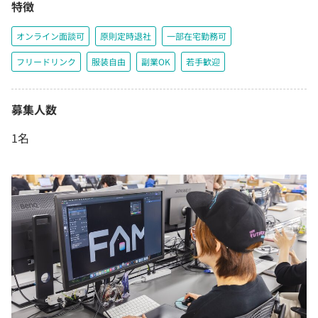
特徴
オンライン面談可
原則定時退社
一部在宅勤務可
フリードリンク
服装自由
副業OK
若手歓迎
募集人数
1名