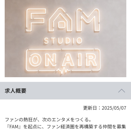
イベント・セミナー
paiza times
再チャレンジ結果一覧
リファレンス
インタビュー
note
就活成功ガイド
プラン
個人向けプラン
法人向けプラン
学校向けプラン
求人概要
契約内容・クーポン
更新日：2025/05/07
ファンの熱狂が、次のエンタメをつくる。
『FAM』を起点に、ファン経済圏を再構築する仲間を募集