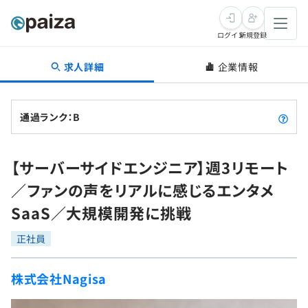
ログイン
新規登録
求人詳細
企業情報
転職・キャリア
未経験転職
求人検索
通過ランク：B
新卒就活
求人検索
インタビュー
【サーバーサイドエンジニア】週3リモート
学習
求人検索
インタビュー
転職成功ガイド
／ファンの声をリアルに感じるエンタメ
本選考
スキルチェック
講座一覧
SaaS／大規模開発に挑戦
転職成功ガイド
転職エージェント
ゲーム・マンガ
インターン
プログラミング言語
正社員
問題集
メディア
SQL
4択課題
株式会社Nagisa
新卒エージェント
paizaとは？
Tech Team Journal
評価結果一覧
ナレッジ