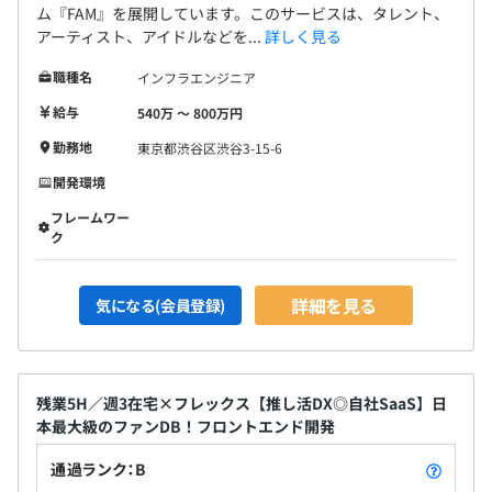
ム『FAM』を展開しています。このサービスは、タレント、
アーティスト、アイドルなどを...
詳しく見る
・チーム全体で10人強のチーム（うち、フロントエンド
は正社員で5名）です。
職種名
インフラエンジニア
・タスク単位で大きいものでバックエンド1名／フロント
給与
540万 〜 800万円
エンド2名、小さいものだとエンジニア単体で対応しま
す。
勤務地
東京都渋谷区渋谷3-15-6
・細かい要件定義や仕様は、エンジニアが自分で落とし込
開発環境
む・ヒアリングするスタイルです。
フレームワー
ク
詳細を見る
気になる(会員登録)
残業5H／週3在宅×フレックス【推し活DX◎自社SaaS】日
本最大級のファンDB！フロントエンド開発
通過ランク：B