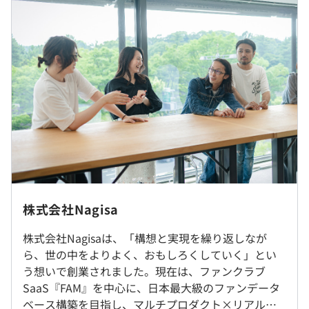
■賃金の決定方法：当社規定により決定
◆ファンエンゲージメントプラットフォーム『FAM』
■月給：約50万〜66.6万円（固定残業代を含む）
・基本給：約33万～40万円
〈開発内容〉
・固定残業代：45時間分、約17万～26万円（超過分は別
・ファンクラブシステム、並びにリアルタイムメッセー
途支給）
ジ、ライブ配信、EC等さまざまな付随するサービスの開
発
・個別アプリの開発
〈サービス詳細〉
・エンタメ領域におけるSaaSビジネス。ノーコードでサ
（※
想定年収
は年収提示額を保証するものではありません）
ブスクリプションのファンクラブ（FC）を制作できる
火曜・水曜は出社、それ以外はリモート勤務となります。
Web+アプリサービスです。
株式会社Nagisa
・クリエイターが動画配信、ライブ配信、ブログ等の機能
就業場所の変更範囲
10：00～19：00（実働8時間00分）
を利用し、ユーザーとのつながりを持てます。
株式会社Nagisaは、「構想と実現を繰り返しなが
＜雇入時＞
▼フレックス制度あり
・今後、TikTok、YouTube等のさまざまなSNS上におい
ら、世の中をよりよく、おもしろくしていく」とい
東京本社
・コアタイム｜11：00〜17：00
て、もはやクリエイターさんが持つアカウントが1つメデ
う想いで創業されました。現在は、ファンクラブ
＜変更範囲＞
・フレキシブルタイム｜8：00〜10：00／20：00〜22：
ィアとなり、ファンを形成していく場にますますなってい
SaaS『FAM』を中心に、日本最大級のファンデータ
会社の定める場所（テレワークをおこなう場所を含む）
00
きます。そんなクリエイターがノーコードで自分の経済圏
ベース構築を目指し、マルチプロダクト×リアルで