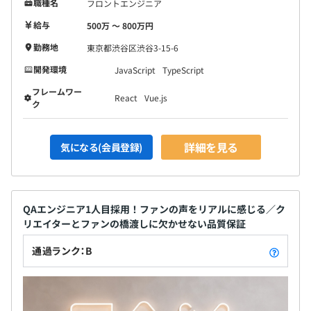
職種名
フロントエンジニア
給与
500万 〜 800万円
勤務地
東京都渋谷区渋谷3-15-6
開発環境
JavaScript
TypeScript
フレームワー
React
Vue.js
ク
詳細を見る
気になる(会員登録)
QAエンジニア1人目採用！ファンの声をリアルに感じる／ク
リエイターとファンの橋渡しに欠かせない品質保証
通過ランク：B