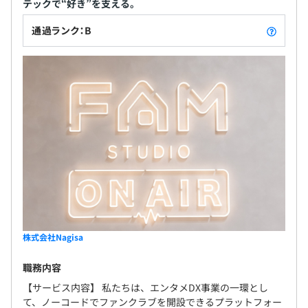
テックで“好き”を支える。
ながりをさらに前進することを目指している当社。
エンターテイメントDXの最前線で活躍してくださる
通過ランク：B
半期ごとに目標設定と振り返りをおこなっています。
方をお待ちしております！
無期雇用
評価のベースは実現主義で、"何ができるか" ではなく "何
を成したか" でおこなうため、プロダクトへの理解・貢献
を重視しています。
3カ月（待遇の変更はありません）
全社40名のうち、エンジニア10名で構成されています。
【エンジニアリーダー】36歳
2011年〜 エンジニア（iOSなど）
株式会社Nagisa
2015年〜 プレイングマネジャー
2022年〜 エンジニアリーダー／PM
職務内容
【サービス内容】 私たちは、エンタメDX事業の一環とし
て、ノーコードでファンクラブを開設できるプラットフォー