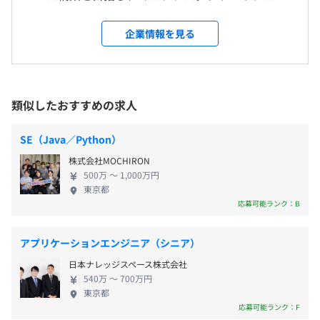
休憩時間：60分 ※業務の都合により自由に取得可能
をつくれるサービスとして1番最初に想起されるサービス
タレントやクリエイターとファンをつなぐさまざま
（13：00〜14：00に取る社員多数）
受動喫煙防止措置に関する事項
を目指していきます。
なソリューションを提供しています。 ■Fantech事業
企業情報を見る
平均残業時間：平均5時間／月 ※基本残業はありません。
屋内原則禁煙（屋外喫煙所あり）
『FAM』 当社はこれまでエンタメ領域におけるアプ
リサービスにおいて累計4000万DL以上の実績を残し
てきました。すべて自社サービスかつ内製で企画・
・ハイスペックPC、並びに備品を提供いたします。
デザイン・開発をしてきており、今後はアプリとい
類似したおすすめの求人
年間休日130日
・研究開発費用やセミナー費用は会社負担にすることが可
う領域だけではなく、テクノロジーとクリエイティ
・完全週休2日制（土日休み）
能です。（つど申請・承認）
ブの力でエンタメ産業のDXを進めていきます。そん
・祝日
SE（Java／Python）
・技術書など必要な書籍の購入費用は会社で購入します。
なエンタメ産業の中で、わたしたちが最も注力して
・年末年始休日
株式会社MOCHIRON
いるのが、世界中のエンタメサービスのノーコード
・夏期休暇（年3日 7月〜9月の間で自由取得）
500万 〜 1,000万円
化を進めていく当社プラットフォーム『FAM』です。
・年次有給休暇（2021年有休消化率 61％）
東京都
『FAM』はクリエイターエコノミー（個人のクリエ
応募可能ランク：B
・慶弔休暇
相談の上、ご希望のマシンを支給いたします。
イターがSNS、メディアを活用し、自らの表現で収
・結婚休暇
※福利厚生：Nagiツールズ（キーボード、マウス、ディス
入を得ることにより形成された経済圏のこと）とい
・配偶者出産休暇
アプリケーションエンジニア（シニア）
プレイは会社負担。対象商品はそのつど申請・承認しま
う、世界で11兆円産業にもなる領域において、サー
す）
日本ナレッジスペース株式会社
ビスを提供しています。個人のクリエイターだけでは
540万 〜 700万円
なく、芸能事務所に所属する多くのファンをかかえ
東京都
る、有名人にもご利用いただいています。 11兆円も
応募可能ランク：F
・通勤交通費（全額支給）