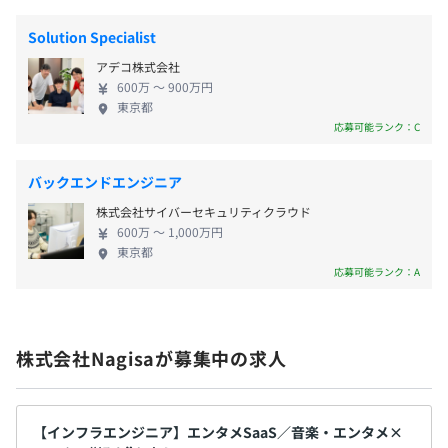
の大きな産業ではありますが、個人のクリエイター
・子ども手当（条件あり）
【プロジェクトの進め方】
がファンとつながりを継続し、良質なコンテンツを
・住居手当（条件あり）
Solution Specialist
・タスク単位での毎週リリースに加えて、お客様からの要
提供し続けることは簡単なことではないですし、そ
望、急ぎの修正等あれば随時リリースをおこないます。
アデコ株式会社
れ以上に収益をあげていくことはさらに難しくなり
・毎日、エンジニアチーム朝定例をおこない、タスクの確
600万 〜 900万円
ます。 そんな課題を解決するため、また今後より増
東京都
認や相談事項の話をします。
えてくると予想される個人のクリエイターにもっと
応募可能ランク：C
年2回（3月、9月）
・基本的にタスクに落とし込む段階でエンジニアの方でス
簡単に、もっと自由に活躍してもらえる世界を、当
※会社の業績、本人の貢献度を加味し賞与を支給する場合
ケジュールの判断や優先順位のコントロールをおこないま
社プラットフォームは実現していきたいと考えてい
があります。
バックエンドエンジニア
す。
ます。 現在は、特にファンクラブという形で動画配
株式会社サイバーセキュリティクラウド
信・ライブ配信・毎月課金収益を得ることができる
【開発環境】
600万 〜 1,000万円
サブスクリプションといった機能が主に使われてい
東京都
・サーバ：AWSのECS
ます。当社プラットフォームの管理画面でボタンを
応募可能ランク：A
年2回（3月、9月）
・OS：Linux
on／offすることで、あらゆる機能を組み合わせるこ
・言語：TypeScript、JavaScript
とができ、簡単に利用できる点が特徴です。今後は事
・フレームワーク：React、VueJS
業拡大に向けて、上記機能に加え、さらなる機能開
・Web Server：Caddy
株式会社Nagisaが募集中の求人
発をおこなっていきたいと考えております。 「推
社会保険完備（雇用・労災・健康・厚生年金）
・DB：Aurola、MySQL
し」という概念が定着する現代において、当社はフ
関東ITソフトウェア健康保険組合加入
・バージョン管理：GitHub
ァンクラブの枠を超えた新たなプロダクトを徐々に
◎健康保険組合の保養施設／スポーツ施設等利用可
リリースし、タレント・クリエイターとファンのつ
【インフラエンジニア】エンタメSaaS／音楽・エンタメ×